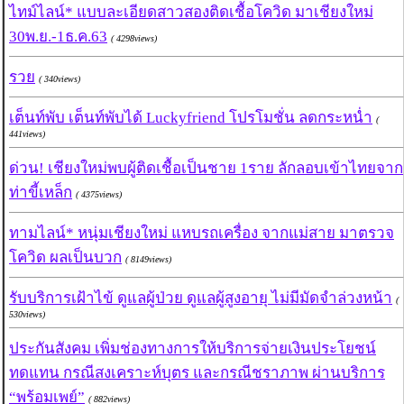
ไทม์ไลน์* แบบละเอียดสาวสองติดเชื้อโควิด มาเชียงใหม่
30พ.ย.-1ธ.ค.63
( 4298views)
รวย
( 340views)
เต็นท์พับ เต็นท์พับได้ Luckyfriend โปรโมชั่น ลดกระหน่ำ
(
441views)
ด่วน! เชียงใหม่พบผู้ติดเชื้อเป็นชาย 1ราย ลักลอบเข้าไทยจาก
ท่าขี้เหล็ก
( 4375views)
ทามไลน์* หนุ่มเชียงใหม่ แหบรถเครื่อง จากแม่สาย มาตรวจ
โควิด ผลเป็นบวก
( 8149views)
รับบริการเฝ้าไข้ ดูแลผู้ป่วย ดูแลผู้สูงอายุ ไม่มีมัดจำล่วงหน้า
(
530views)
ประกันสังคม เพิ่มช่องทางการให้บริการจ่ายเงินประโยชน์
ทดแทน กรณีสงเคราะห์บุตร และกรณีชราภาพ ผ่านบริการ
“พร้อมเพย์”
( 882views)