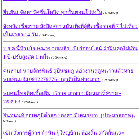
ยืนยัน! จัดหาวัคซีนโควิด ทุกขั้นตอนโปร่งใส
( 659views)
จังหวัดเชียงราย สั่งปิดสถานบันเทิงที่ผู้ติดเชื้อรายที่ 7 ไปเที่ยว
เป็นเวลา 14 วัน
( 1145views)
7 ธ.ค.นี้ห้ามโฆษณาขายเหล้า-เบียร์ออนไลน์ ฝ่าฝืนคุกไม่เกิน
1 ปี-ปรับสูงสุด 1 หมื่น
( 1094views)
คนหาย! นายจักรพันธ์ สุบินชมภู แอ่วงานฤดูหนาวแล้วหาย
พบเห็นแจ้ง 0932279776 ญาติเป็นห่วงมาก
( 6959views)
พบคนไทยติดเชื้อเพิ่ม 15ราย มาจากเมียนมาร์ 9ราย -
7ธ.ค.63
( 2228views)
อินทนนท์ อุณหภูมิต่ำสุด 2องศา มีเหมยขาบ (ประมวลภาพ)
(
653views)
เข้ม สั่งการผู้ว่าฯ กำนัน ผู้ใหญ่บ้าน ท้องถิ่น สกัดกั้นและ