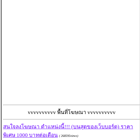
vvvvvvvvvv พื้นที่โฆษณา vvvvvvvvvv
สนใจลงโฆษณา ตำแหน่งนี้!!! (บนสุดของเว็บบอร์ด) ราคา
พิเศษ 1000 บาทต่อเดือน
( 268595views)