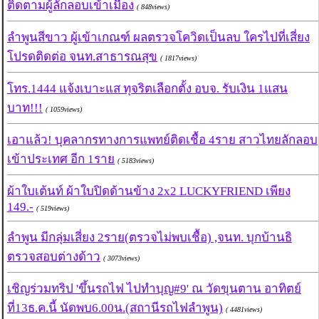
ติดตามผู้ลักลอบเข้าเมือง
( 848views)
ลำพูนสีขาว ผู้เข้าเกณฑ์ ผลตรวจโควิดเป็นลบ ใครไปที่เสี่ยง
โปรดติดต่อ จนท.สาธารณสุข
( 1817views)
โทร.1444 แจ้งเบาะแส ทุจริตเลือกตั้ง อบจ. รับเงิน 1แสน
บาท!!!
( 1059views)
เอาแล้ว! บุคลากรทางการแพทย์ติดเชื้อ 4ราย สาวไทยลักลอบ
เข้าประเทศ อีก 1ราย
( 5183views)
ผ้าใบเต้นท์ ผ้าใบปิดด้านข้าง 2x2 LUCKYFRIEND เพียง
149.-
( 519views)
ลำพูน มีกลุ่มเสี่ยง 2ราย(ตรวจไม่พบเชื้อ) ,จนท. บุกบ้านธิ
ตรวจสอบต่างด้าว
( 3073views)
เชิญร่วมทริป 'ขึ้นรถไฟ ไปทำบุญ#9' ณ วัดขุนตาน อาทิตย์
ที่13ธ.ค.นี้ นัดพบ6.00น.(สถานีรถไฟลำพูน)
( 4481views)