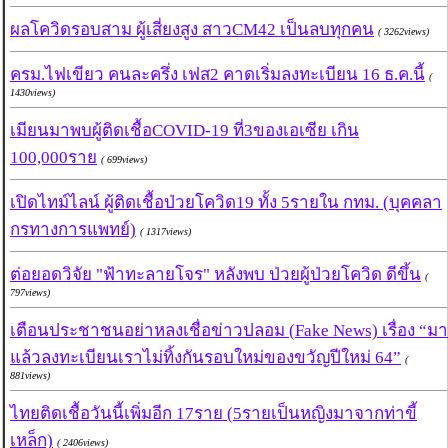
ผลโควิดรอบสาม ผู้เสี่ยงสูง สาวCM42 เป็นลบทุกคน
( 3262views)
ครม.ไฟเขียว คนละครึ่ง เฟส2 คาดเริ่มลงทะเบียน 16 ธ.ค.นี้
(
1430views)
เมียนมาพบผู้ติดเชื้อCOVID-19 ที่3ของเอเซีย เกิน
100,000ราย
( 699views)
เปิดไทม์ไลน์ ผู้ติดเชื้อป่วยโควิด19 ทั้ง 5รายใน กทม. (บุคคลา
กรทางการแพทย์)
( 1317views)
ต่อยอดวิจัย "ฟ้าทะลายโจร" หลังพบ ป่วยผู้ป่วยโควิด ดีขึ้น
(
797views)
เตือนประชาชนอย่าหลงเชื่อข่าวปลอม (Fake News) เรื่อง “มา
แล้วลงทะเบียนเราไม่ทิ้งกันรอบใหม่ของขวัญปีใหม่ 64”
(
881views)
ไทยติดเชื้อวันนี้เพิ่มอีก 17ราย (5รายเป็นหญิงมาจากท่าขี้
เหล็ก)
( 2406views)