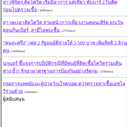
สาวพิจิตร ติดโควิด เริ่มมีอาการ แต่เที่ยว พับบาร์ 2วันติด
ก่อนไปตรวจเชื้อ
( 4295views)
สาวพะเยาติดโควิด สวมหน้ากากเที่ยวงานคอนเสิร์ต ยกเว้น
ตอนกินเบียร์ ,สามีไม่พบเชื้อ
( 2757views)
“คนละครึ่ง” เฟส 2 รัฐอนุมัติจ่ายให้ 3,500 บาท เพิ่มสิทธิ 5 ล้าน
คน
( 5303views)
นกแอร์ ชี้แจงการปฏิบัติกรณีที่มีพบผู้ที่ติดเชื้อโควิดร่วมเดิน
ทาง ย้ำ! รักษามาตรฐานการป้องกันอย่างรัดกุม
( 1376views)
กรมการแพทย์แนะผู้ป่วยวัณโรคปอด ควรตรวจหาเชื้อเอชไอ
วีร่วมด้วย
( 633views)
ผู้สนับสนุน