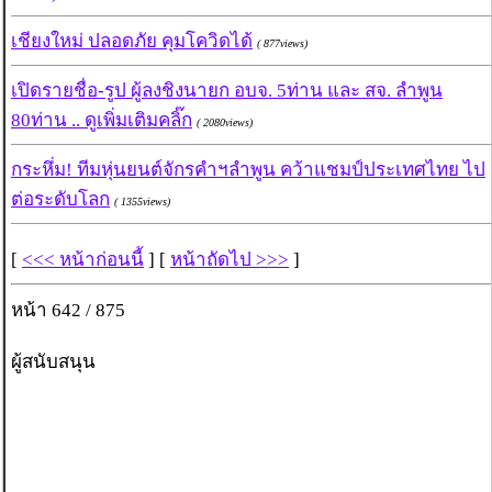
เชียงใหม่ ปลอดภัย คุมโควิดได้
( 877views)
เปิดรายชื่อ-รูป ผู้ลงชิงนายก อบจ. 5ท่าน และ สจ. ลำพูน
80ท่าน .. ดูเพิ่มเติมคลิ๊ก
( 2080views)
กระหึ่ม! ทีมหุ่นยนต์จักรคำฯลำพูน คว้าแชมป์ประเทศไทย ไป
ต่อระดับโลก
( 1355views)
[
<<< หน้าก่อนนี้
] [
หน้าถัดไป >>>
]
หน้า 642 / 875
ผู้สนับสนุน