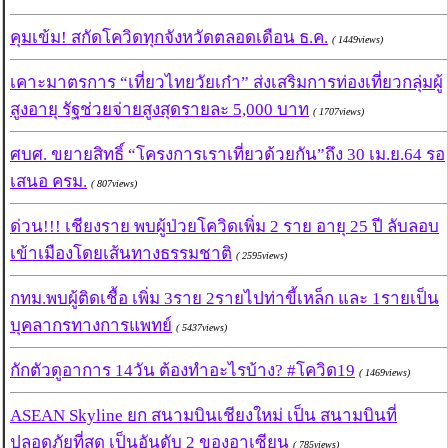
คุมเข้ม! สกัดโควิดทุกจังหวัดตลอดเดือน ธ.ค.
( 1449views)
เคาะมาตรการ “เที่ยวไทยวัยเก๋า” ส่งเสริมการท่องเที่ยวกลุ่มผู้
สูงอายุ รัฐช่วยจ่ายสูงสุดรายละ 5,000 บาท
( 1707views)
ศบศ. ขยายสิทธิ์ “โครงการเราเที่ยวด้วยกัน”ถึง 30 เม.ย.64 รอ
เสนอ ครม.
( 807views)
ด่วน!!! เชียงราย พบผู้ป่วยโควิดเพิ่ม 2 ราย อายุ 25 ปี ลับลอบ
เข้าเมืองโดยเส้นทางธรรมชาติ
( 2595views)
กทม.พบผู้ติดเชื้อ เพิ่ม 3ราย 2รายไปท่าขี้เหล็ก และ 1รายเป็น
บุคลากรทางการแพทย์
( 5437views)
กักตัวดูอาการ 14วัน ต้องทำอะไรบ้าง? #โควิด19
( 1469views)
ASEAN Skyline ยก สนามบินเชียงใหม่ เป็น สนามบินที่
ปลอดภัยที่สุด เป็นอันดับ 2 ของอาเซียน
( 785views)