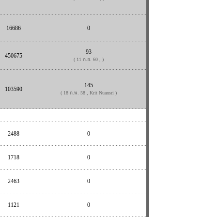
16686
0
93
450675
( 11 ก.ย. 60 , )
145
103590
( 18 ก.พ. 58 , Krit Nuansri )
2488
0
1718
0
2463
0
1121
0