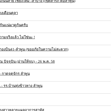
นถนนสาย เชียงใหม่ -ลำปาง (เขตสารภี ต่อลำพูน)
างเดือนตุลา
นแน่มาดูกันครับ
วามจริงแล้ว ไม่ใช่นะ !
งแต่ กองบิน41-ลำพูน (ขออภัยในความไม่สะดวก)
ัจจุปัน (อ่านให้จบ) - 26 พ.ค. 58
- กาดจตุจักร ลำพูน
น - รร.บ้านทุ่งข้าวหาง ลำพูน
ล่แทงสาวหลายแผลอาการสาหัส