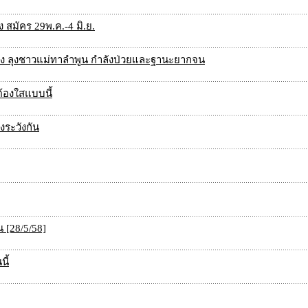
สมัคร 29พ.ค.-4 มิ.ย.
่งของ ลุงชาวแม่ทาลำพูน กำลังป่วยและฐานะยากจน
ต้องใสแบบนี้
องระวังกัน
น [28/5/58]
นี้