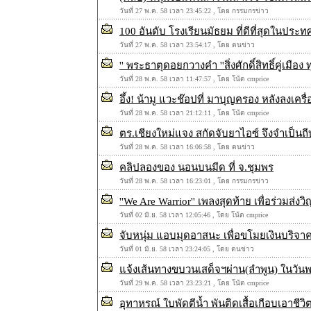
วันที่ 27 พ.ค. 58 เวลา 23:45:22 , โดย กรรมกรข่าว
100 อันดับ โรงเรียนมัธยม ที่ดีที่สุดในประ
วันที่ 27 พ.ค. 58 เวลา 23:54:17 , โดย ตนข่าว
'' พระธาตุดอยกวางคำ ''สิ่งศักดิ์สิทธิ์คู่เมือง ท
วันที่ 28 พ.ค. 58 เวลา 11:47:57 , โดย โน้ต cmprice
อึ้ง! น้ามู แวะช๊อปที่ มาบุญครอง หลังลงเคร
วันที่ 28 พ.ค. 58 เวลา 21:12:11 , โดย โน้ต cmprice
ตร.เชียงใหม่แจง สกัดจับยาไอซ์ จึงจำเป็
วันที่ 28 พ.ค. 58 เวลา 16:06:58 , โดย ตนข่าว
คลิปลองของ นอนบนมีด ที่ จ.ชุมพร
วันที่ 28 พ.ค. 58 เวลา 16:23:01 , โดย กรรมกรข่าว
''We Are Warrior'' เพลงสุดท้าย เพื่อร่วมส่ง
วันที่ 02 มิ.ย. 58 เวลา 12:05:46 , โดย โน้ต cmprice
จับหนุ่ม แอบมุดอาสนะ เพื่อขโมยเงินบริจาคว
วันที่ 01 มิ.ย. 58 เวลา 23:24:05 , โดย ตนข่าว
แจ้งเส้นทางขบวนเสด็จฯผ่าน(ลำพูน) ในวันพ
วันที่ 29 พ.ค. 58 เวลา 23:23:21 , โดย โน้ต cmprice
อุทาหรณ์ ใบพัดตีน้ำ พันติดเสื้อเกือบเอาชีว