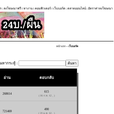
ก
ลงโฆษณาฟรี
หางาน
คอมพิวเตอร์
เว็บบอร์ด
ตลาดออนไลน์
อัตราค่าลงโฆษณา
|
l
l
l
|
|
หน้าแรก
»
เว็บบอร์ด
้นหากระทู้ :
อ่าน
ตอบกลับ
615
268614
( 06 ก.พ. 62 , )
490
721469
( 29 ม.ค. 62 , )