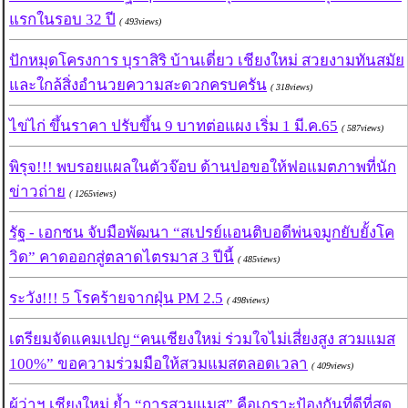
แรกในรอบ 32 ปี
( 493views)
ปักหมุดโครงการ บุราสิริ บ้านเดี่ยว เชียงใหม่ สวยงามทันสมัย
และใกล้สิ่งอำนวยความสะดวกครบครัน
( 318views)
ไข่ไก่ ขึ้นราคา ปรับขึ้น 9 บาทต่อแผง เริ่ม 1 มี.ค.65
( 587views)
พิรุจ!!! พบรอยแผลในตัวจ๊อบ ด้านปอขอให้ฟอแมตภาพที่นัก
ข่าวถ่าย
( 1265views)
รัฐ - เอกชน จับมือพัฒนา “สเปรย์แอนติบอดีพ่นจมูกยับยั้งโค
วิด” คาดออกสู่ตลาดไตรมาส 3 ปีนี้
( 485views)
ระวัง!!! 5 โรคร้ายจากฝุ่น PM 2.5
( 498views)
เตรียมจัดแคมเปญ “คนเชียงใหม่ ร่วมใจไม่เสี่ยงสูง สวมแมส
100%” ขอความร่วมมือให้สวมแมสตลอดเวลา
( 409views)
ผู้ว่าฯ เชียงใหม่ ย้ำ “การสวมแมส” คือเกราะป้องกันที่ดีที่สุด