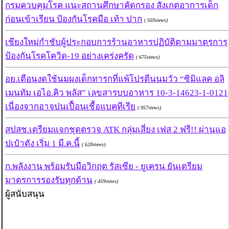
กรมควบคุมโรค แนะสถานศึกษาคัดกรอง สังเกตอาการเด็ก
ก่อนเข้าเรียน ป้องกันโรคมือ เท้า ปาก
( 503views)
เชียงใหม่กำชับผู้ประกอบการร้านอาหารปฏิบัติตามมาตรการ
ป้องกันโรคโควิด-19 อย่างเคร่งครัด
( 675views)
อย.เตือนงดใช้นมผงเด็กทารกที่แพ้โปรตีนนมวัว “ซิมิแลค อลิ
เมนทัม เอไอ.คิว พลัส” เลขสารบบอาหาร 10-3-14623-1-0121
เนื่องจากอาจปนเปื้อนเชื้อแบคทีเรีย
( 957views)
สปสช.เตรียมแจกชุดตรวจ ATK กลุ่มเสี่ยง เฟส 2 ฟรี!! ผ่านแอ
ปเป๋าตัง เริ่ม 1 มี.ค.นี้
( 620views)
ก.พลังงาน พร้อมรับมือวิกฤต รัสเซีย - ยูเครน ยันเตรียม
มาตรการรองรับทุกด้าน
( 459views)
ผู้สนับสนุน