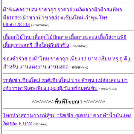
ผ้าพันคอขายส่ง ราคาถูก ราคาส่ง ผลิตจากผ้าฝ้ายแท้ทอ
มือ100% ผ้าขาวม้าขายส่ง #เชียงใหม่-ลำพูน โทร
0866728103
( 721009views)
เสื้อลูกไม้ไทย เสื้อลูกไม้ปักลาย เสื้อกาสะลอง เสื้อใส่งานพิธี
เสื้อสุภาพสตรี เสื้อใส่คู่กับผ้าซิ่น
( 16683views)
ของชำร่วย ถุงผ้าไหม ราคาถูก เพียง 13 บาท (เรียบ หรู ดู ดี )
สำหรับ งานแต่งงาน งานมงคล
( 450668views)
รถตู้เช่าเชียงใหม่ รถตู้เชียงใหม่ ปาย ลำพูน แม่ฮ่องสอน ปา
งอุ๋ง ราคาพิเศษเพียง 1,800฿/วัน พร้อมคนขับ
( 103583views)
^^^^^^^^^ พื้นที่โฆษณา ^^^^^^^^^
ไทยห่วงสถานการณ์สู้รบ “รัสเซีย-ยูเครน” คาดทำน้ำมันแพง
ลิตรละ 6 บาท
( 501views)