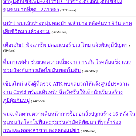
ลำพูนติดเชื้อเพิ่ม+281ราย Ciป่าซางเตียงล้น ,ติดเชื้อใน
ชุมชนมากที่สุด - 27ก.พ65
( 3593views)
เศร้า! พบแล้วร่างหนุ่มหลงป่า จ.ลำปาง หลังค้นหา 9วัน คาด
เสียชีวิตมาแล้ว48ชม.
( 3196views)
เตือนภัย!! มิจฉาชีพ ปลอมเบอร์ ปณ.ไทย แจ้งพัสดุมีปัญหา
(
619views)
ดื่มกาแฟดำ ช่วยลดความเสี่ยงจากการเกิดโรคตับแข็ง และ
ช่วยป้องกันการเกิดไขมันพอกในตับ
( 2042views)
เชียงใหม่ แจ้งผู้ที่ตรวจ ATK พบผลบวกให้แจ้งศูนย์ประสาน
งาน Covid พร้อมเดินหน้าฉีดวัคซีนให้เด็กนักเรียนสร้าง
ภูมิคุ้มกันหมู่
( 441views)
พมจ. ติดตามความคืบหน้าการรื้อถอนสิ่งปลูกสร้าง 16 หลัง ใน
ชุมชนวัดโลกโมฬีและชุมชนสามัคคีพัฒนา ที่รุกล้ำร่อง
กระแจะคลองสาขาของคลองแม่ข่า
( 1246views)