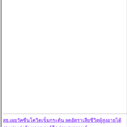
สธ.เผยวัคซีนโควิดเข็มกระตุ้น ลดอัตราเสียชีวิตผู้สูงอายุได้