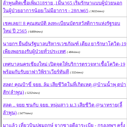
ลำพูนติดเชื้อเพิ่ม318ราย ,1มีนา65 เริ่มรักษาแบบผู้ป่วยนอก
ในผู้ป่วยอาการน้อย/ไม่มีอาการ - 28ก.พ65
( 3632views)
เชคเลย!! 8 คุณสมบัติ ลงทะเบียนบัตรสวัสดิการแห่งรัฐรอบ
ใหม่ ปี 2565
( 6400views)
นายกฯ ยืนยันรัฐบาลบริหารเวชภัณฑ์ เตียง ยารักษาโควิด-19
เพียงพอรองรับผู้ป่วยทั่วประเทศ
( 484views)
เทศบาลนครเชียงใหม่ เปิดจุดให้บริการตรวจหาเชื้อโควิด-19
พร้อมกับรับยาฟาวิพิราเวียร์ทันที
( 532views)
สลด! คุณป้าขี่ จยย. ล้ม เสียชีวิตในที่เกิดเหตุ @บ้านน้ำพุ ตป่า
สัก(ลำพูน)
( 5232views)
สลด .. จยย ชนกับ จยย. หนุ่มสาว ม.3 เสียชีวิต @นาทราย(ลี้
ลำพูน)
( 5477views)
มาแล้ว เที่ยวบินปฐมฤกษ์ จากซาอุดีอาระเบีย - กรุงเทพฯ ครั้ง