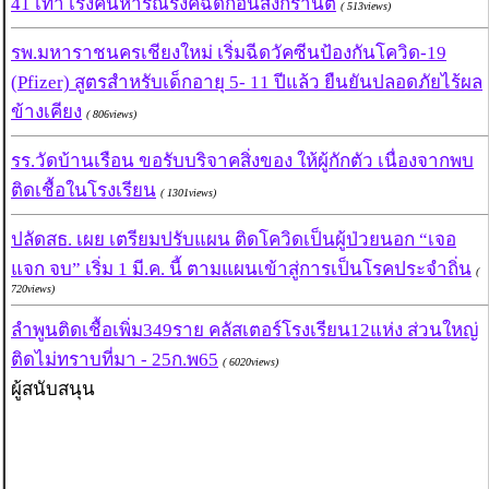
41 เท่า เร่งค้นหารณรงค์ฉีดก่อนสงกรานต์
( 513views)
รพ.มหาราชนครเชียงใหม่ เริ่มฉีดวัคซีนป้องกันโควิด-19
(Pfizer) สูตรสำหรับเด็กอายุ 5- 11 ปีแล้ว ยืนยันปลอดภัยไร้ผล
ข้างเคียง
( 806views)
รร.วัดบ้านเรือน ขอรับบริจาคสิ่งของ ให้ผู้กักตัว เนื่องจากพบ
ติดเชื้อในโรงเรียน
( 1301views)
ปลัดสธ. เผย เตรียมปรับแผน ติดโควิดเป็นผู้ป่วยนอก “เจอ
แจก จบ” เริ่ม 1 มี.ค. นี้ ตามแผนเข้าสู่การเป็นโรคประจำถิ่น
(
720views)
ลำพูนติดเชื้อเพิ่ม349ราย คลัสเตอร์โรงเรียน12แห่ง ส่วนใหญ่
ติดไม่ทราบที่มา - 25ก.พ65
( 6020views)
ผู้สนับสนุน