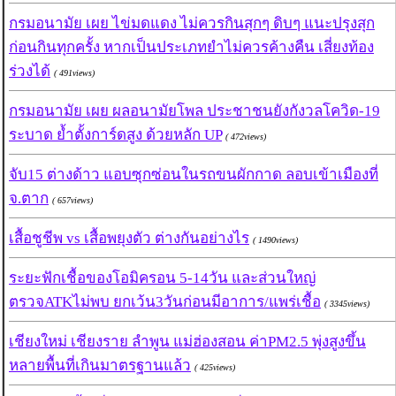
กรมอนามัย เผย ไข่มดแดง ไม่ควรกินสุกๆ ดิบๆ แนะปรุงสุก
ก่อนกินทุกครั้ง หากเป็นประเภทยำไม่ควรค้างคืน เสี่ยงท้อง
ร่วงได้
( 491views)
กรมอนามัย เผย ผลอนามัยโพล ประชาชนยังกังวลโควิด-19
ระบาด ย้ำตั้งการ์ดสูง ด้วยหลัก UP
( 472views)
จับ15 ต่างด้าว แอบซุกซ่อนในรถขนผักกาด ลอบเข้าเมืองที่
จ.ตาก
( 657views)
เสื้อชูชีพ vs เสื้อพยุงตัว ต่างกันอย่างไร
( 1490views)
ระยะฟักเชื้อของโอมิครอน 5-14วัน และส่วนใหญ่
ตรวจATKไม่พบ ยกเว้น3วันก่อนมีอาการ/แพร่เชื้อ
( 3345views)
เชียงใหม่ เชียงราย ลำพูน แม่ฮ่องสอน ค่าPM2.5 พุ่งสูงขึ้น
หลายพื้นที่เกินมาตรฐานแล้ว
( 425views)