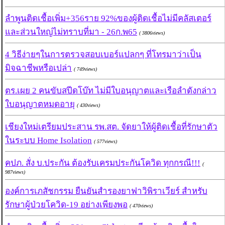
ลำพูนติดเชื้อเพิ่ม+356ราย 92%ของผู้ติดเชื้อไม่มีคลัสเตอร์
และส่วนใหญ่ไม่ทราบที่มา - 26ก.พ65
( 3806views)
4 วิธีง่ายๆในการตรวจสอบเบอร์แปลกๆ ที่โทรมาว่าเป็น
มิจฉาชีพหรือเปล่า
( 749views)
ตร.เผย 2 คนขับสปีดโบ๊ท ไม่มีใบอนุญาตและเรือลำดังกล่าว
ใบอนุญาตหมดอายุ
( 430views)
เชียงใหม่เตรียมประสาน รพ.สต. จัดยาให้ผู้ติดเชื้อที่รักษาตัว
ในระบบ Home Isolation
( 577views)
คปภ. สั่ง บ.ประกัน ต้องรับเครมประกันโควิด ทุกกรณี!!!
(
987views)
องค์การเภสัชกรรม ยืนยันสำรองยาฟาวิพิราเวียร์ สำหรับ
รักษาผู้ป่วยโควิด-19 อย่างเพียงพอ
( 470views)