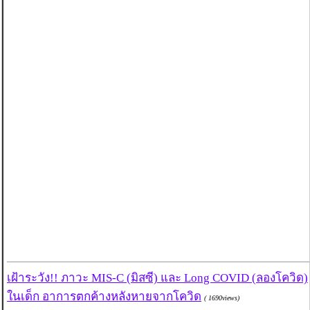
เฝ้าระวัง!! ภาวะ MIS-C (มิสซี) และ Long COVID (ลองโควิด)
ในเด็ก อาการตกค้างหลังหายจากโควิด
( 1690views)