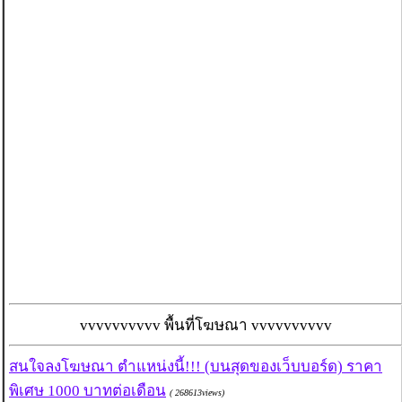
vvvvvvvvvv พื้นที่โฆษณา vvvvvvvvvv
สนใจลงโฆษณา ตำแหน่งนี้!!! (บนสุดของเว็บบอร์ด) ราคา
พิเศษ 1000 บาทต่อเดือน
( 268613views)