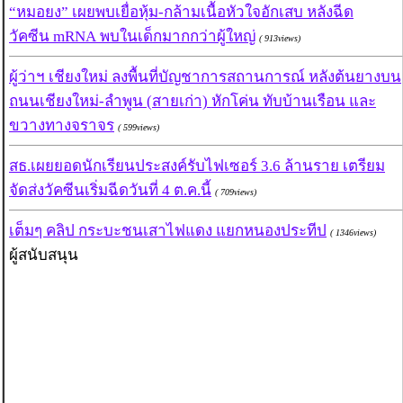
“หมอยง” เผยพบเยื่อหุ้ม-กล้ามเนื้อหัวใจอักเสบ หลังฉีด
วัคซีน mRNA พบในเด็กมากกว่าผู้ใหญ่
( 913views)
ผู้ว่าฯ เชียงใหม่ ลงพื้นที่บัญชาการสถานการณ์ หลังต้นยางบน
ถนนเชียงใหม่-ลำพูน (สายเก่า) หักโค่น ทับบ้านเรือน และ
ขวางทางจราจร
( 599views)
สธ.เผยยอดนักเรียนประสงค์รับไฟเซอร์ 3.6 ล้านราย เตรียม
จัดส่งวัคซีนเริ่มฉีดวันที่ 4 ต.ค.นี้
( 709views)
เต็มๆ คลิป กระบะชนเสาไฟแดง แยกหนองประทีป
( 1346views)
ผู้สนับสนุน