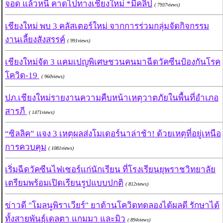
จอด แล้วหนี คาดไปทางเชียงใหม่ *มีคลิป
( 7937views)
เชียงใหม่ พบ 3 คลัสเตอร์ใหม่ จากการร่วมกลุ่มจัดกิจกรรม
งานเลี้ยงสังสรรค์
( 991views)
เชียงใหม่จัด 3 แคมเปญพิเศษชวนคนมาฉีดวัคซีนป้องกันโรค
โควิด-19
( 960views)
ปภ.เชียงใหม่รายงานความคืบหน้าเหตุวาตภัยในพื้นที่อำเภอ
สารภี
( 1471views)
“ซิลลิค” แจง 3 เหตุผลส่งโมเดอร์นาล่าช้า! ด้วยเหตุที่อยู่เหนือ
การควบคุม
( 1081views)
เริ่มฉีดวัคซีนไฟเซอร์แก่นักเรียน ที่โรงเรียนยุพราชวิทยาลัย
เตรียมพร้อมเปิดเรียนรูปแบบปกติ
( 812views)
ข่าวดี "โมลนูพิราเวียร์" ยาต้านโควิดทดลองได้ผลดี รักษาได้
ทั้งสายพันธุ์เดลตา แกมมา และมิว
( 894views)