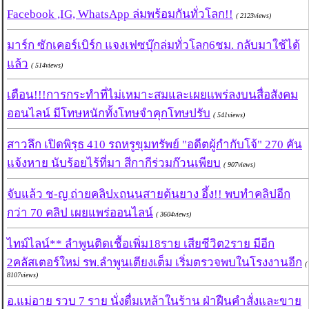
Facebook ,IG, WhatsApp ล่มพร้อมกันทั่วโลก!!
( 2123views)
มาร์ก ซักเคอร์เบิร์ก แจงเฟซบุ๊กล่มทั่วโลก6ชม. กลับมาใช้ได้
แล้ว
( 514views)
เตือน!!!การกระทำที่ไม่เหมาะสมและเผยแพร่ลงบนสื่อสังคม
ออนไลน์ มีโทษหนักทั้งโทษจำคุกโทษปรับ
( 541views)
สาวลึก เปิดพิรุธ 410 รถหรูขุมทรัพย์ "อดีตผู้กำกับโจ้" 270 คัน
แจ้งหาย นับร้อยไร้ที่มา สีกากีร่วมก๊วนเพียบ
( 907views)
จับแล้ว ช-ญ ถ่ายคลิปxถนนสายต้นยาง อึ้ง!! พบทำคลิปอีก
กว่า 70 คลิป เผยแพร่ออนไลน์
( 3604views)
ไทม์ไลน์** ลำพูนติดเชื้อเพิ่ม18ราย เสียชีวิต2ราย มีอีก
2คลัสเตอร์ใหม่ รพ.ลำพูนเตียงเต็ม เริ่มตรวจพบในโรงงานอีก
(
8107views)
อ.แม่อาย รวบ 7 ราย นั่งดื่มเหล้าในร้าน ฝ่าฝืนคำสั่งและขาย