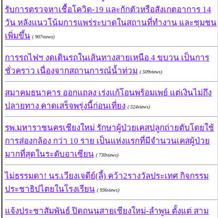
รับการตรวจหาเชื้อโควิด-19 และกักตัวหรือสังเกตอาการ 14
วัน หลังแนวโน้มการแพร่ระบาดในสถานที่ทำงาน และชุมชน
เพิ่มขึ้น
( 907views)
การรถไฟฯ งดเดินรถในเส้นทางสายเหนือ 4 ขบวน เป็นการ
ชั่วคราว เนื่องจากสถานการณ์น้ำท่วม
( 509views)
สมาคมธนาคาร ออกแถลง เร่งแก้โอนพร้อมเพย์ แต่เงินไม่ถึง
ปลายทาง คาดเสร็จพรุ่งนี้ก่อนเที่ยง
( 524views)
รพ.มหาราชนครเชียงใหม่ รักษาผู้ป่วยเคสปลูกถ่ายตับโดยใช้
การส่องกล้อง กว่า 10 ราย เป็นแห่งแรกที่มีจำนวนเคสผู้ป่วย
มากที่สุดในระดับอาเซียน
( 730views)
ไม่ธรรมดา! นร.เวียงเจดีย์(ลี้) คว้า2รางวัลประเทศ กิจกรรม
ประชาธิปไตยในโรงเรียน
( 936views)
แจ้งประชาสัมพันธ์ ปิดถนนสายเชียงใหม่-ลำพูน ตั้งแต่ สาม