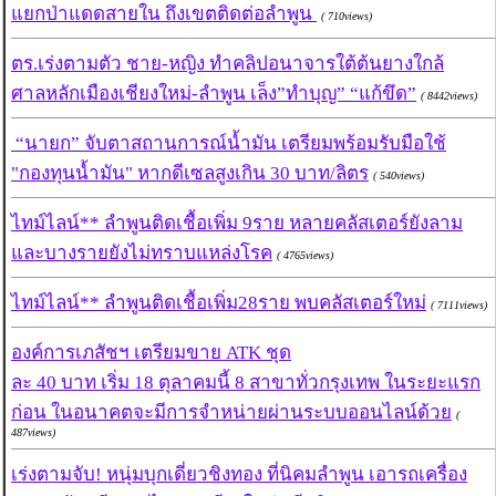
แยกป่าแดดสายใน ถึงเขตติดต่อลำพูน
( 710views)
ตร.เร่งตามตัว ชาย-หญิง ทำคลิปอนาจารใต้ต้นยางใกล้
ศาลหลักเมืองเชียงใหม่-ลำพูน เล็ง”ทำบุญ” “แก้ขึด”
( 8442views)
“นายก” จับตาสถานการณ์น้ำมัน เตรียมพร้อมรับมือใช้
"กองทุนน้ำมัน" หากดีเซลสูงเกิน 30 บาท/ลิตร
( 540views)
ไทม์ไลน์** ลำพูนติดเชื้อเพิ่ม 9ราย หลายคลัสเตอร์ยังลาม
และบางรายยังไม่ทราบแหล่งโรค
( 4765views)
ไทม์ไลน์** ลำพูนติดเชื้อเพิ่ม28ราย พบคลัสเตอร์ใหม่
( 7111views)
องค์การเภสัชฯ เตรียมขาย ATK ชุด
ละ 40 บาท เริ่ม 18 ตุลาคมนี้ 8 สาขาทั่วกรุงเทพ ในระยะแรก
ก่อน ในอนาคตจะมีการจำหน่ายผ่านระบบออนไลน์ด้วย
(
487views)
เร่งตามจับ! หนุ่มบุกเดี่ยวชิงทอง ที่นิคมลำพูน เอารถเครื่อง