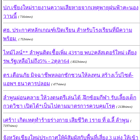
ปภ.เชียงใหม่รายงานความเสียหายจากเหตุพายุฝนฟ้าคะนอง
วานนี้
( 716views)
ศธ. ประกาศหลักเกณฑ์เปิดเรียน สำหรับโรงเรียนที่มีความ
พร้อม
( 753views)
ไทม์ไลน์** ลำพูนติดเชื้อเพิ่ม 43ราย พบ2คลัสเตอร์ใหม่ เตียง
รพ.รัฐเหลือไม่ถึง5% - 2ตุลา64
( 8323views)
ตร.เตือนภัย มิจฉาชีพหลอกชักชวนให้ลงทุน สร้างเว็ปไซต์-
แอพฯ ธนาคารปลอม
( 477views)
ลำพูนผ่อนคลาย ให้วงดนตรีเล่นได้ ,ฝึกซ้อมกีฬา รับเลี้ยงเด็ก
กวดวิชา เปิดได้*เป็นไปตามมาตรการควบคุมโรค
( 2138views)
เศร้า! เกิดเหตุทำร้ายร่างกาย เสียชีวิต 1ราย ที่ อ.ลี้ ลำพูน
(
7197views)
จังหวัดเชียงใหม่ประกาศให้ผู้สัมผัสกับพื้นที่เสี่ยง 3 แห่ง ให้เข้า