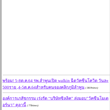
พร้อม! 5-8ต.ค.64 รพ.ลำพูนเปิด walkin ฉีดวัคซีนโควิด วันละ
500ราย ,4-5ต.ค.64สำหรับคนจองคลิกภูมิลำพูน
( 3819views)
องค์การเภสัชกรรม เร่งรัด “บริษัทซิลลิค” ส่งมอบ”วัคซีนโมเด
อร์นา” ตุลานี้
( 778views)