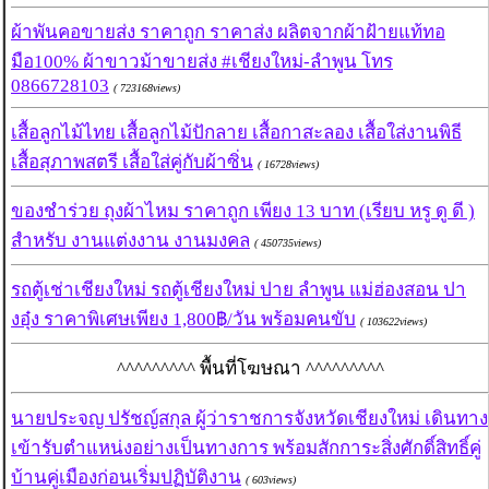
ผ้าพันคอขายส่ง ราคาถูก ราคาส่ง ผลิตจากผ้าฝ้ายแท้ทอ
มือ100% ผ้าขาวม้าขายส่ง #เชียงใหม่-ลำพูน โทร
0866728103
( 723168views)
เสื้อลูกไม้ไทย เสื้อลูกไม้ปักลาย เสื้อกาสะลอง เสื้อใส่งานพิธี
เสื้อสุภาพสตรี เสื้อใส่คู่กับผ้าซิ่น
( 16728views)
ของชำร่วย ถุงผ้าไหม ราคาถูก เพียง 13 บาท (เรียบ หรู ดู ดี )
สำหรับ งานแต่งงาน งานมงคล
( 450735views)
รถตู้เช่าเชียงใหม่ รถตู้เชียงใหม่ ปาย ลำพูน แม่ฮ่องสอน ปา
งอุ๋ง ราคาพิเศษเพียง 1,800฿/วัน พร้อมคนขับ
( 103622views)
^^^^^^^^^ พื้นที่โฆษณา ^^^^^^^^^
นายประจญ ปรัชญ์สกุล ผู้ว่าราชการจังหวัดเชียงใหม่ เดินทาง
เข้ารับตำแหน่งอย่างเป็นทางการ พร้อมสักการะสิ่งศักดิ์สิทธิ์คู่
บ้านคู่เมืองก่อนเริ่มปฏิบัติงาน
( 603views)