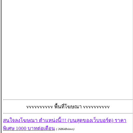
vvvvvvvvvv พื้นที่โฆษณา vvvvvvvvvv
สนใจลงโฆษณา ตำแหน่งนี้!!! (บนสุดของเว็บบอร์ด) ราคา
พิเศษ 1000 บาทต่อเดือน
( 268648views)