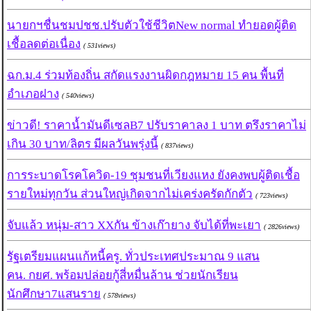
นายกฯชื่นชมปชช.ปรับตัวใช้ชีวิตNew normal ทำยอดผู้ติด
เชื้อลดต่อเนื่อง
( 531views)
ฉก.ม.4 ร่วมท้องถิ่น สกัดแรงงานผิดกฎหมาย 15 คน พื้นที่
อำเภอฝาง
( 540views)
ข่าวดี! ราคาน้ำมันดีเซลB7 ปรับราคาลง 1 บาท ตรึงราคาไม่
เกิน 30 บาท/ลิตร มีผลวันพรุ่งนี้
( 837views)
การระบาดโรคโควิด-19 ชุมชนที่เวียงแหง ยังคงพบผู้ติดเชื้อ
รายใหม่ทุกวัน ส่วนใหญ่เกิดจากไม่เคร่งครัดกักตัว
( 723views)
จับแล้ว หนุ่ม-สาว XXกัน ข้างเก๊ายาง จับได้ที่พะเยา
( 2826views)
รัฐเตรียมแผนแก้หนี้ครู. ทั่วประเทศประมาณ 9 แสน
คน. กยศ. พร้อมปล่อยกู้สี่หมื่นล้าน ช่วยนักเรียน
นักศึกษา7แสนราย
( 578views)