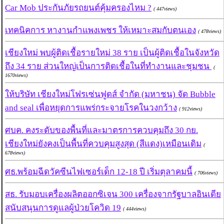
Car Mob ประกันภัยรถยนต์คุ้มครองไหม ?
( 447views)
เทคนิคการ หางานกำแพงเพชร ให้เหมาะสมกับตนเอง
( 478views)
เชียงใหม่ พบผู้ติดเชื้อรายใหม่ 38 ราย เป็นผู้ติดเชื้อในจังหวัด
ถึง 34 ราย ส่วนใหญ่เป็นการติดเชื้อในที่ทำงานและชุมชน
(
1670views)
ให้บริษัท เชียงใหม่โฟรเซ่นฟูดส์ จำกัด (มหาชน) จัด Bubble
and seal เพื่อหยุดการแพร่กระจายโรคในวงกว้าง
( 912views)
ศบค. คงระดับของพื้นที่และมาตรการควบคุมถึง 30 กย.
เชียงใหม่ยังคงเป็นพื้นที่ควบคุมสูงสุด (สีแดง)เหมือนเดิม
(
678views)
ศธ.พร้อมฉีดวัคซีนไฟเซอร์เด็ก 12-18 ปี เริ่มตุลาคมนี้
( 706views)
สธ. รับมอบเครื่องผลิตออกซิเจน 300 เครื่องจากรัฐบาลอินเดีย
สนับสนุนการดูแลผู้ป่วยโควิด 19
( 444views)