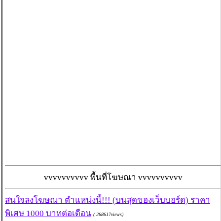
vvvvvvvvvv พื้นที่โฆษณา vvvvvvvvvv
สนใจลงโฆษณา ตำแหน่งนี้!!! (บนสุดของเว็บบอร์ด) ราคา
พิเศษ 1000 บาทต่อเดือน
( 268617views)