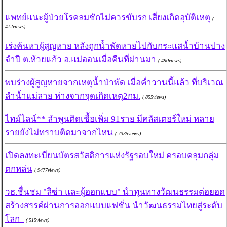
แพทย์แนะผู้ป่วยโรคลมชักไม่ควรขับรถ เสี่ยงเกิดอุบัติเหตุ
(
412views)
เร่งค้นหาผู้สูญหาย หลังถูกน้ำพัดหายไปกับกระแสน้ำบ้านปาง
จำปี ต.ห้วยแก้ว อ.แม่ออนเมื่อคืนที่ผ่านมา
( 490views)
พบร่างผู้สูญหายจากเหตุน้ำป่าพัด เมื่อค่ำวานนี้แล้ว ที่บริเวณ
ลำน้ำแม่ลาย ห่างจากจุดเกิดเหตุ2กม.
( 855views)
ไทม์ไลน์** ลำพูนติดเชื้อเพิ่ม 91ราย มีคลัสเตอร์ใหม่ หลาย
รายยังไม่ทราบติดมาจากไหน
( 7335views)
เปิดลงทะเบียนบัตรสวัสดิการแห่งรัฐรอบใหม่ ครอบคลุมกลุ่ม
ตกหล่น
( 9477views)
วธ.ชื่นชม "ลิซ่า และผู้ออกแบบ" นำทุนทางวัฒนธรรมต่อยอด
สร้างสรรค์ผ่านการออกแบบแฟชั่น นำวัฒนธรรมไทยสู่ระดับ
โลก
( 515views)