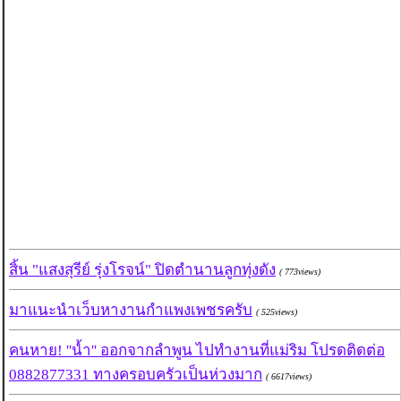
สิ้น "แสงสุรีย์ รุ่งโรจน์" ปิดตำนานลูกทุ่งดัง
( 773views)
มาแนะนำเว็บหางานกำแพงเพชรครับ
( 525views)
คนหาย! ''น้ำ'' ออกจากลำพูน ไปทำงานที่แม่ริม โปรดติดต่อ
0882877331 ทางครอบครัวเป็นห่วงมาก
( 6617views)