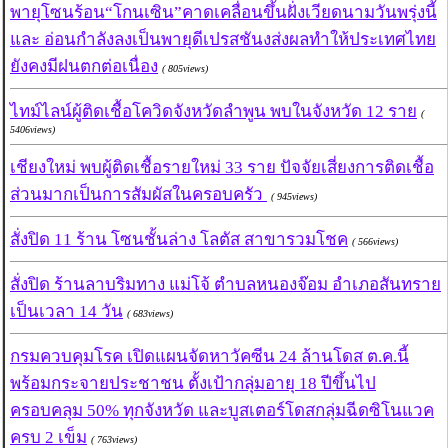
พายุโซนร้อน“โกนเซิน”คาดเคลื่อนขึ้นฝั่งเวียดนามวันพรุ่งนี้
และ อ่อนกำลังลงเป็นพายุดีเปรสชันงส่งผลทำให้ประเทศไทย
ยังคงมีฝนตกต่อเนื่อง
( 805views)
ไทม์ไลน์ผู้ติดเชื้อโควิดจังหวัดลำพูน พบในจังหวัด 12 ราย
(
5406views)
เชียงใหม่ พบผู้ติดเชื้อรายใหม่ 33 ราย ปัจจัยเสี่ยงการติดเชื้อ
ส่วนมากเป็นการสัมผัสในครอบครัว
( 945views)
สั่งปิด 11 ร้าน โซนชั้นล่าง โลตัส สาขารวมโชค
( 566views)
สั่งปิด ร้านลาบริมทาง แม่โจ้ ตำบลหนองจ๊อม อำเภอสันทราย
เป็นเวลา 14 วัน
( 683views)
กรมควบคุมโรค เปิดแผนจัดหาวัคซีน 24 ล้านโดส ต.ค.นี้
พร้อมกระจายประชาชน ตั้งเป้ากลุ่มอายุ 18 ปีขึ้นไป
ครอบคลุม 50% ทุกจังหวัด และบูสเตอร์โดสกลุ่มฉีดซิโนแวค
ครบ 2 เข็ม
( 763views)