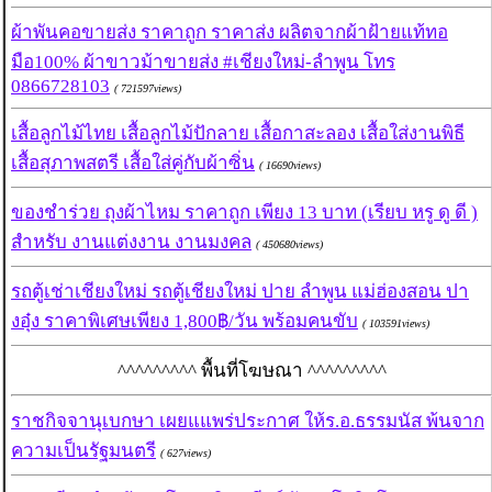
ผ้าพันคอขายส่ง ราคาถูก ราคาส่ง ผลิตจากผ้าฝ้ายแท้ทอ
มือ100% ผ้าขาวม้าขายส่ง #เชียงใหม่-ลำพูน โทร
0866728103
( 721597views)
เสื้อลูกไม้ไทย เสื้อลูกไม้ปักลาย เสื้อกาสะลอง เสื้อใส่งานพิธี
เสื้อสุภาพสตรี เสื้อใส่คู่กับผ้าซิ่น
( 16690views)
ของชำร่วย ถุงผ้าไหม ราคาถูก เพียง 13 บาท (เรียบ หรู ดู ดี )
สำหรับ งานแต่งงาน งานมงคล
( 450680views)
รถตู้เช่าเชียงใหม่ รถตู้เชียงใหม่ ปาย ลำพูน แม่ฮ่องสอน ปา
งอุ๋ง ราคาพิเศษเพียง 1,800฿/วัน พร้อมคนขับ
( 103591views)
^^^^^^^^^ พื้นที่โฆษณา ^^^^^^^^^
ราชกิจจานุเบกษา เผยแแพร่ประกาศ ให้ร.อ.ธรรมนัส พ้นจาก
ความเป็นรัฐมนตรี
( 627views)