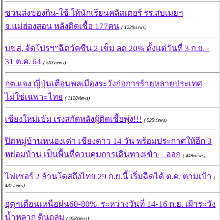
ชวนส่งของกิน-ใช้ ให้นักเรียนคลัสเตอร์ รร.สบเมยฯ
จ.แม่ฮ่องสอน หลังติดเชื้อ 177คน
( 1229views)
บขส. จัดโปรฯ”ฉีดวัคซีน 2 เข็ม ลด 20% ตั้งแต่วันที่ 3 ก.ย. -
31 ต.ค. 64
( 503views)
กต.แจง ญี่ปุ่นเตือนพลเมืองระวังก่อการร้ายหลายประเทศ
ไม่ใช่เฉพาะไทย
( 1128views)
เชียงใหม่เข้ม เร่งสกัดหลังผู้ติดเชื้อพุ่ง!!!
( 925views)
ปิดหมู่บ้านหนองเต่า เชียงดาว 14 วัน พร้อมประกาศให้อีก 3
หย่อมบ้าน เป็นพื้นที่ควบคุมการเดินทางเข้า – ออก
( 449views)
ไฟเซอร์ 2 ล้านโดสถึงไทย 29 ก.ย.นี้ เริ่มฉีดได้ ต.ค. ตามเป้า
(
487views)
อุตุฯเตือนเหนือฝน60-80% ระหว่างวันที่ 14-16 ก.ย. เฝ้าระวัง
น้ำหลาก ดินถล่ม
( 928views)