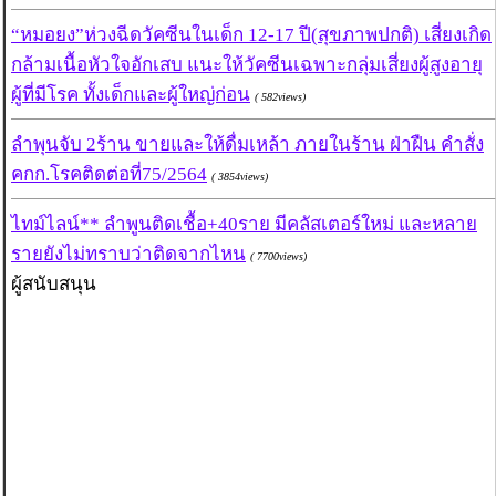
“หมอยง”ห่วงฉีดวัคซีนในเด็ก 12-17 ปี(สุขภาพปกติ) เสี่ยงเกิด
กล้ามเนื้อหัวใจอักเสบ แนะให้วัคซีนเฉพาะกลุ่มเสี่ยงผู้สูงอายุ
ผู้ที่มีโรค ทั้งเด็กและผู้ใหญ่ก่อน
( 582views)
ลำพุนจับ 2ร้าน ขายและให้ดื่มเหล้า ภายในร้าน ฝ่าฝืน คำสั่ง
คกก.โรคติดต่อที่75/2564
( 3854views)
ไทม์ไลน์** ลำพูนติดเชื้อ+40ราย มีคลัสเตอร์ใหม่ และหลาย
รายยังไม่ทราบว่าติดจากไหน
( 7700views)
ผู้สนับสนุน