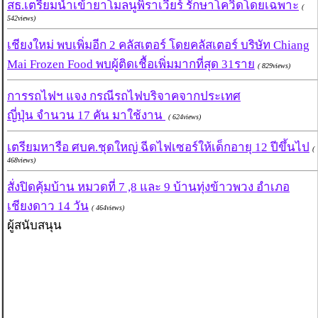
สธ.เตรียมนำเข้ายาโมลนูพิราเวียร์ รักษาโควิดโดยเฉพาะ
(
542views)
เชียงใหม่ พบเพิ่มอีก 2 คลัสเตอร์ โดยคลัสเตอร์ บริษัท Chiang
Mai Frozen Food พบผู้ติดเชื้อเพิ่มมากที่สุด 31ราย
( 829views)
การรถไฟฯ แจง กรณีรถไฟบริจาคจากประเทศ
ญี่ปุ่น จำนวน 17 คัน มาใช้งาน
( 624views)
เตรียมหารือ ศบค.ชุดใหญ่ ฉีดไฟเซอร์ให้เด็กอายุ 12 ปีขึ้นไป
(
468views)
สั่งปิดคุ้มบ้าน หมวดที่ 7 ,8 และ 9 บ้านทุ่งข้าวพวง อำเภอ
เชียงดาว 14 วัน
( 464views)
ผู้สนับสนุน