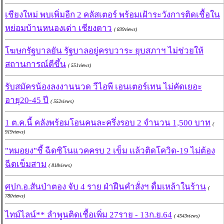
เชียงใหม่ พบเพิ่มอีก 2 คลัสเตอร์ พร้อมเฝ้าระวังการติดเชื้อใน
หย่อมบ้านหนองเต่า เชียงดาว
( 839views)
โฆษกรัฐบาลยัน รัฐบาลอยู่ครบวาระ ยุบสภาฯ ไม่ช่วยให้
สถานการณ์ดีขึ้น
( 551views)
รับสมัครน้องลงงานนวด วีไอพี เอนเตอร์เทน ไม่คัดเยอะ
อายุ20-45 ปี
( 552views)
1 ต.ค.นี้ คลังพร้อมโอนคนละครึ่งรอบ 2 จำนวน 1,500 บาท
(
919views)
"หมอยง"ชี้ ฉีดซิโนแวคครบ 2 เข็ม แล้วติดโควิด-19 ไม่ต้อง
ฉีดเข็มสาม
( 818views)
ศปก.อ.สันป่าตอง จับ 4 ราย ฝ่าฝืนคำสั่งฯ ดื่มเหล้าในร้าน
(
780views)
ไทม์ไลน์** ลำพูนติดเชื้อเพิ่ม 27ราย - 13ก.ย.64
( 4543views)