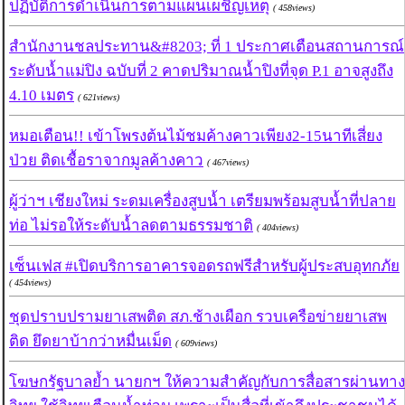
ปฏิบัติการดำเนินการตามแผนเผชิญเหตุ
( 458views)
สำนักงานชลประทาน&#8203; ที่ 1 ประกาศเตือนสถานการณ์
ระดับน้ำแม่ปิง ฉบับที่ 2 คาดปริมาณน้ำปิงที่จุด P.1 อาจสูงถึง
4.10 เมตร
( 621views)
หมอเตือน!! เข้าโพรงต้นไม้ชมค้างคาวเพียง2-15นาทีเสี่ยง
ป่วย ติดเชื้อราจากมูลค้างคาว
( 467views)
ผู้ว่าฯ เชียงใหม่ ระดมเครื่องสูบน้ำ เตรียมพร้อมสูบน้ำที่ปลาย
ท่อ ไม่รอให้ระดับน้ำลดตามธรรมชาติ
( 404views)
เซ็นเฟส #เปิดบริการอาคารจอดรถฟรีสำหรับผู้ประสบอุทกภัย
( 454views)
ชุดปราบปรามยาเสพติด สภ.ช้างเผือก รวบเครือข่ายยาเสพ
ติด ยึดยาบ้ากว่าหมื่นเม็ด
( 609views)
โฆษกรัฐบาลย้ำ นายกฯ ให้ความสำคัญกับการสื่อสารผ่านทาง