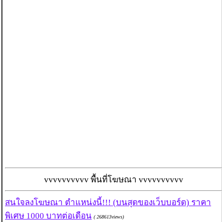
vvvvvvvvvv พื้นที่โฆษณา vvvvvvvvvv
สนใจลงโฆษณา ตำแหน่งนี้!!! (บนสุดของเว็บบอร์ด) ราคา
พิเศษ 1000 บาทต่อเดือน
( 268613views)