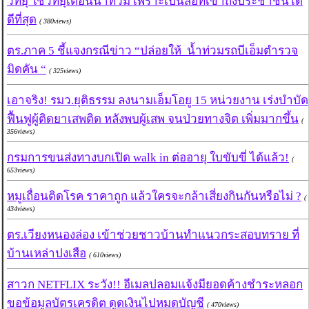
วิทยุ ใช้วิทยุเตือนน้ำท่วม เพราะเป็นสื่อที่เข้าถึงประชาชนได้
ดีที่สุด
( 380views)
ตร.ภาค 5 ชี้แจงกรณีข่าว “ปล่อยให้ น้ำท่วมรถบีเอ็มตำรวจ
มิดคัน “
( 325views)
เอาจริง! รมว.ยุติธรรม ลงนามเอ็มโอยู 15 หน่วยงาน เร่งบำบัด
ฟื้นฟูผู้ติดยาเสพติด หลังพบผู้เสพ จนป่วยทางจิต เพิ่มมากขึ้น
(
356views)
กรมการขนส่งทางบกเปิด walk in ต่ออายุ ใบขับขี่ ได้แล้ว!
(
653views)
หมูเถื่อนติดโรค ราคาถูก แล้วใครจะกล้าเสี่ยงกินกันหรือไม่ ?
(
434views)
ตร.เวียงหนองล่อง เข้าช่วยชาวบ้านทำแนวกระสอบทราย ที่
บ้านเหล่าปงเสือ
( 610views)
สาวก NETFLIX ระวัง!! อีเมลปลอมแจ้งมียอดค้างชำระหลอก
ขอข้อมูลบัตรเครดิต ดูดเงินไปหมดบัญชี
( 470views)