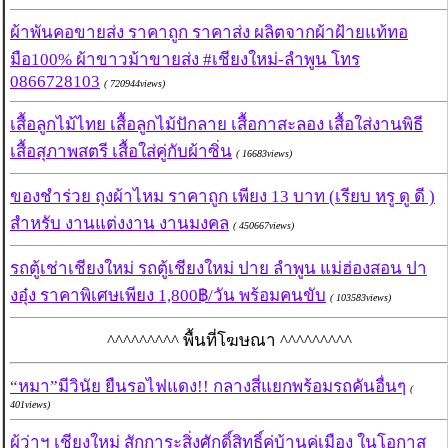
ผ้าพันคอขายส่ง ราคาถูก ราคาส่ง ผลิตจากผ้าฝ้ายแท้ทอ
มือ100% ผ้าขาวม้าขายส่ง #เชียงใหม่-ลำพูน โทร
0866728103
( 720944views)
เสื้อลูกไม้ไทย เสื้อลูกไม้ปักลาย เสื้อกาสะลอง เสื้อใส่งานพิธี
เสื้อสุภาพสตรี เสื้อใส่คู่กับผ้าซิ่น
( 16683views)
ของชำร่วย ถุงผ้าไหม ราคาถูก เพียง 13 บาท (เรียบ หรู ดู ดี )
สำหรับ งานแต่งงาน งานมงคล
( 450667views)
รถตู้เช่าเชียงใหม่ รถตู้เชียงใหม่ ปาย ลำพูน แม่ฮ่องสอน ปา
งอุ๋ง ราคาพิเศษเพียง 1,800฿/วัน พร้อมคนขับ
( 103583views)
^^^^^^^^^ พื้นที่โฆษณา ^^^^^^^^^
“หมา”มีวินัย ยืนรอไฟแดง!! กลางสี่แยกพร้อมรถคันอื่นๆ
(
401views)
ผู้ว่าฯ เชียงใหม่ สักการะสิ่งศักดิ์สิทธิ์คู่บ้านคู่เมือง ในโอกาส