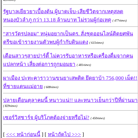
รัฐบาลเยียวยาเบื้องต้น ผู้บาดเจ็บ-เสียชีวิตจากเหตุสลด
หนองบัวลำภู กว่า 13.18 ล้านบาท ไม่รวมผู้ก่อเหตุ
( 477views)
“สารวัตรปลอม” หนุ่มอยากเป็นตร. สั่งชุดออนไลน์ติดยศพัน
ตรีขอเข้ารายงานตัวพบผู้กำกับดินแดง
( 615views)
เตือนสาวๆสายปาร์ตี้ ไม่ควรรับอาหารหรือเครื่องดื่มจากคน
แปลกหน้า เสี่ยงต่อการถูกมอมยา
( 481views)
ผาเมือง ปะทะคาราวานขนยาเสพติด ยึดยาบ้า 756,000 เม็ด!!
ที่ชายแดนแม่อาย
( 608views)
ปลายเดือนตุลาคมนี้ หนาวแน่!! และหนาวเย็นกว่าปีที่ผ่านมา
( 829views)
เซอร์วิสชาร์จ ผู้บริโภคต้องจ่ายหรือไม่?
( 450views)
[
<<< หน้าก่อนนี้
] [
หน้าถัดไป >>>
]