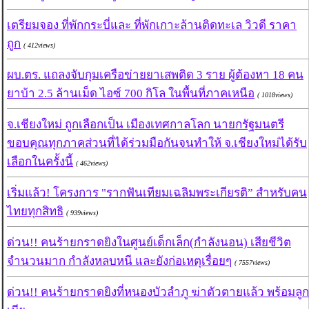
เตรียมจอง ที่พักกระบี่และ ที่พักเกาะล้านติดทะเล วิวดี ราคา
ถูก
( 412views)
ผบ.ตร. แถลงจับกุมเครือข่ายยาเสพติด 3 ราย ผู้ต้องหา 18 คน
ยาบ้า 2.5 ล้านเม็ด ไอซ์ 700 กิโล ในพื้นที่ภาคเหนือ
( 1018views)
จ.เชียงใหม่ ถูกเลือกเป็น เมืองเทศกาลโลก นายกรัฐมนตรี
ขอบคุณทุกภาคส่วนที่ได้ร่วมมือกันจนทำให้ จ.เชียงใหม่ได้รับ
เลือกในครั้งนี้
( 462views)
เริ่มแล้ว! โครงการ "รากฟันเทียมเฉลิมพระเกียรติ” สำหรับคน
ไทยทุกสิทธิ
( 939views)
ด่วน!! คนร้ายกราดยิงในศูนย์เด็กเล็ก(กำลังนอน) เสียชีวิต
จำนวนมาก กำลังหลบหนี และยังก่อเหตุเรื่อยๆ
( 7557views)
ด่วน!! คนร้ายกราดยิงที่หนองบัวลำภู ฆ่าตัวตายแล้ว พร้อมลูก