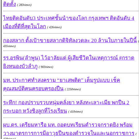
ติดตั้ง
( 283views)
ไทยติดอันดับ3 ประเทศชั้นนำของโลก กรุงเทพฯ ติดอันดับ 4
เมืองที่ดีที่สุดในโลก
( 426views)
กองสลาก ตั้งเป้าขายสลากดิจิทัลงวดละ 20 ล้านใบภายในปีนี้
(
435views)
รร.อรพิน(ลำพูน) ไว้อาลัยแด่ ผู้เสียชีวิตในเหตุการณ์ #กราด
ยิงหนองบัวลำภู
( 903views)
มท. ประกาศทำสงคราม “ยาเสพติด” เต็มรูปแบบ เช็ค
คุณสมบัติคนครอบครองปืน
( 2250views)
ระทึก! กองปราบรวบหนุ่มคลั่งยา หลังทะเลาะเมีย พกปืน 2
กระบอก หวังชิงลูกที่โรงเรียน
( 410views)
ผบ.ตร. เตรียมหารือ มท. ถอดบทเรียนตำรวจกราดยิง พร้อม
วางมาตรการการมีอาวุธปืนของตำรวจในและนอกราชการ
(
420views)