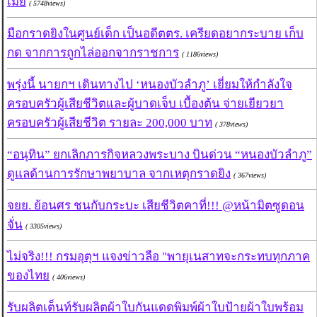
เมีย
( 5748views)
มือกราดยิงในศูนย์เด็ก เป็นอดีตตร. เครียดอยากระบาย เก็บ
กด จากการถูกไล่ออกจากราชการ
( 1186views)
พรุ่งนี้ นายกฯ เดินทางไป ‘หนองบัวลำภู’ เยี่ยมให้กำลังใจ
ครอบครัวผู้เสียชีวิตและผู้บาดเจ็บ เบื้องต้น จ่ายเยียวยา
ครอบครัวผู้เสียชีวิต รายละ 200,000 บาท
( 378views)
“อนุทิน” ยกเลิกภารกิจหลวงพระบาง บินด่วน “หนองบัวลำภู”
ดูแลด้านการรักษาพยาบาล จากเหตุกราดยิง
( 367views)
จยย. ย้อนศร ชนกับกระบะ เสียชีวิตคาที่!!! @หน้ามิตซูดอน
จั่น
( 3305views)
ไม่จริง!!! กรมอุตุฯ แจงข่าวลือ "พายุเนสาทจะกระทบทุกภาค
ของไทย
( 406views)
รับผลิตเต็นท์รับผลิตผ้าใบกันแดดพิมพ์ผ้าใบป้ายผ้าใบพร้อม