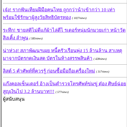
เจ๋ง! รากฟันเทียมฝีมือคนไทย ถูกกว่านำเข้ากว่า 10 เท่า
พร้อมใช้รักษาผู้สูงวัยสิทธิบัตรทอง
( 1027views)
ระทึก! ชายสติไม่ดีแก้ผ้าไล่ตีไ รเดอร์หนุ่มนักมวยเก่า หน้าวัด
สิงเคิ้ง ลำพูน
( 585views)
น่าห่วง! สภาพัฒนฯเผย หนี้ครัวเรือนพุ่ง 15 ล้านล้าน สาเหตุ
มาจากบัตรกดเงินสด บัตรในห้างสรรพสินค้า
( 428views)
ลิสต์ 5 คำศัพท์ที่ควรรู้ ก่อนซื้อมือถือเครื่องใหม่
( 317views)
แก๊งคอลเซ็นเตอร์ อ้างเป็นตำรวจโทรศัพท์ข่มขู่ ต๋อง ศิษย์ฉ่อย
สูญเงินไป 3.2 ล้านบาท!!!
( 577views)
ผู้สนับสนุน