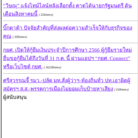
“วิษณุ” แจ้งไทม์ไลน์หลังเลือกตั้ง คาดได้นายกรัฐมนตรี ต้น
เดือนสิงหาคมนี้
( 524views)
บิ๊กดาต้า ปัจจัยสำคัญที่ส่งผลต่อความสำเร็จให้กับธุรกิจของ
คุณ
( 330views)
กยศ. เปิดให้กู้ยืมเงินประจำปีการศึกษา 2566 ผู้กู้ยืมรายใหม่
ยื่นขอกู้ยืมได้ถึงวันที่ 31 ก.ค. นี้ ผ่านแอปฯ “กยศ. Connect”
หรือเว็บไซต์ กยศ.
( 16218views)
ศรีสุวรรณจี้ รมว.-ปลัด มท.สั่งผู้ว่าฯ-ท้องถิ่นทั่ว ปท.เอาผิดผู้
สมัครฯ ส.ส.-พรรคการเมืองไม่ยอมเก็บป้ายหาเสียง
( 518views)
ผู้สนับสนุน