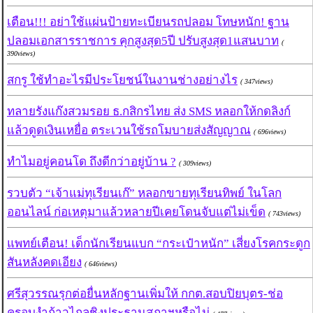
เตือน!!! อย่าใช้แผ่นป้ายทะเบียนรถปลอม โทษหนัก! ฐาน
ปลอมเอกสารราชการ คุกสูงสุด5ปี ปรับสูงสุด1แสนบาท
(
390views)
สกรู ใช้ทำอะไรมีประโยชน์ในงานช่างอย่างไร
( 347views)
ทลายรังแก๊งสวมรอย ธ.กสิกรไทย ส่ง SMS หลอกให้กดลิงก์
แล้วดูดเงินเหยื่อ ตระเวนใช้รถโมบายส่งสัญญาณ
( 696views)
ทำไมอยู่คอนโด ถึงดีกว่าอยู่บ้าน ?
( 309views)
รวบตัว “เจ้าแม่ทุเรียนเก๊” หลอกขายทุเรียนทิพย์ ในโลก
ออนไลน์ ก่อเหตุมาแล้วหลายปีเคยโดนจับแต่ไม่เข็ด
( 743views)
แพทย์เตือน! เด็กนักเรียนแบก “กระเป๋าหนัก” เสี่ยงโรคกระดูก
สันหลังคดเอียง
( 646views)
ศรีสุวรรณรุกต่อยื่นหลักฐานเพิ่มให้ กกต.สอบปิยบุตร-ช่อ
ครอบงำก้าวไกลชิงประธานสภาฯหรือไม่