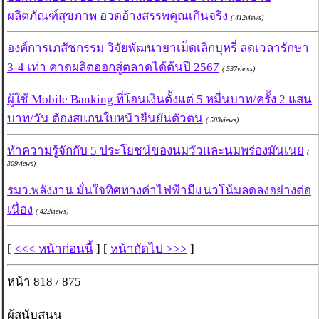
ผลิตภัณฑ์สุขภาพ อวดอ้างสรรพคุณเกินจริง
( 412views)
องค์การเภสัชกรรม วิจัยพัฒนายาเม็ดเลิกบุหรี่ ลดเวลารักษา
3-4 เท่า คาดผลิตออกสู่ตลาดได้ต้นปี 2567
( 537views)
ผู้ใช้ Mobile Banking ที่โอนเงินตั้งแต่ 5 หมื่นบาท/ครั้ง 2 แสน
บาท/วัน ต้องสแกนใบหน้ายืนยันตัวตน
( 503views)
ทำความรู้จักกับ 5 ประโยชน์ของนมวัวและนมพร่องมันเนย
(
309views)
รมว.พลังงาน มั่นใจทิศทางค่าไฟฟ้ามีแนวโน้มลดลงอย่างต่อ
เนื่อง
( 422views)
[
<<< หน้าก่อนนี้
] [
หน้าถัดไป >>>
]
หน้า 818 / 875
ผู้สนับสนุน