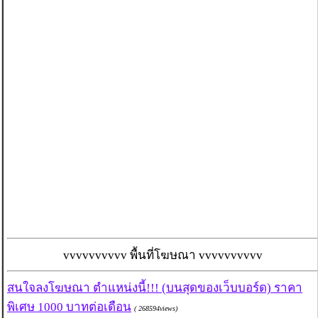
vvvvvvvvvv พื้นที่โฆษณา vvvvvvvvvv
สนใจลงโฆษณา ตำแหน่งนี้!!! (บนสุดของเว็บบอร์ด) ราคา
พิเศษ 1000 บาทต่อเดือน
( 268594views)