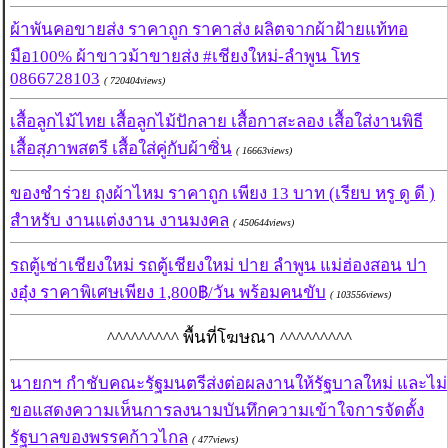
ผ้าพันคอขายส่ง ราคาถูก ราคาส่ง ผลิตจากผ้าฝ้ายแท้ทอ
มือ100% ผ้าขาวม้าขายส่ง #เชียงใหม่-ลำพูน โทร
0866728103
( 720404views)
เสื้อลูกไม้ไทย เสื้อลูกไม้ปักลาย เสื้อกาสะลอง เสื้อใส่งานพิธี
เสื้อสุภาพสตรี เสื้อใส่คู่กับผ้าซิ่น
( 16663views)
ของชำร่วย ถุงผ้าไหม ราคาถูก เพียง 13 บาท (เรียบ หรู ดู ดี )
สำหรับ งานแต่งงาน งานมงคล
( 450644views)
รถตู้เช่าเชียงใหม่ รถตู้เชียงใหม่ ปาย ลำพูน แม่ฮ่องสอน ปา
งอุ๋ง ราคาพิเศษเพียง 1,800฿/วัน พร้อมคนขับ
( 103556views)
^^^^^^^^^ พื้นที่โฆษณา ^^^^^^^^^
นายกฯ กำชับคณะรัฐมนตรีส่งต่อผลงานให้รัฐบาลใหม่ และไม่
ขอแสดงความเห็นการลงนามบันทึกความเข้าใจการจัดตั้ง
รัฐบาลของพรรคก้าวไกล
( 477views)