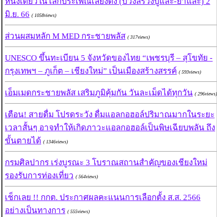
หนึ่งเดียวในโลกประเพณีเลี้ยงดง (บวงสรวงปู่แสะ-ย่าแสะ) 2
มิ.ย. 66
( 1058views)
ส่วนผสมหลัก M MED กระชายพลัส
( 317views)
UNESCO ขึ้นทะเบียน 5 จังหวัดของไทย “เพชรบุรี – สุโขทัย -
กรุงเทพฯ – ภูเก็ต – เชียงใหม่” เป็นเมืองสร้างสรรค์
( 593views)
เอ็มเมดกระชายพลัส เสริมภูมิคุ้มกัน วันละเม็ดได้ทุกวัน
( 296views)
เตือน! สายดื่ม โปรดระวัง ดื่มแอลกอฮอล์ปริมาณมากในระยะ
เวลาสั้นๆ อาจทำให้เกิดภาวะแอลกอฮอล์เป็นพิษเฉียบพลัน ถึง
ขั้นตายได้
( 1346views)
กรมศิลปากร เร่งบูรณะ 3 โบราณสถานสำคัญของเชียงใหม่
รองรับการท่องเที่ยว
( 564views)
เช็กเลย !! กกต. ประกาศผลคะแนนการเลือกตั้ง ส.ส. 2566
อย่างเป็นทางการ
( 555views)