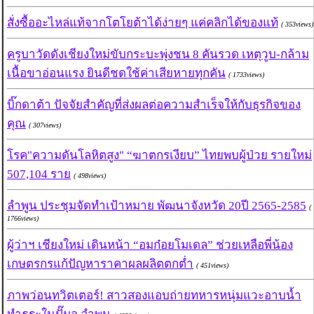
สั่งซื้ออะไหล่แท้จากโตโยต้าได้ง่ายๆ แค่คลิกได้ของแท้
( 353views)
ครูบาวัดดังเชียงใหม่ขับกระบะพุ่งชน 8 คันรวด เหตุวูบ-กล้าม
เนื้อขาอ่อนแรง ยินดีชดใช้ค่าเสียหายทุกคัน
( 1733views)
บิ๊กดาต้า ปัจจัยสำคัญที่ส่งผลต่อความสำเร็จให้กับธุรกิจของ
คุณ
( 307views)
โรค"ความดันโลหิตสูง" “ฆาตกรเงียบ” ไทยพบผู้ป่วย รายใหม่
507,104 ราย
( 498views)
ลำพูน ประชุมจัดทำเป้าหมาย พัฒนาจังหวัด 20ปี 2565-2585
(
1766views)
ผู้ว่าฯ เชียงใหม่ เดินหน้า “อมก๋อยโมเดล” ช่วยเหลือพี่น้อง
เกษตรกรแก้ปัญหาราคาผลผลิตตกต่ำ
( 451views)
ภาพว่อนทวิตเตอร์! สาวสองแอบถ่ายทหารหนุ่มแวะอาบน้ำ