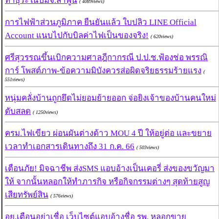
ทำธุระในปั๊มจ.ลำพูน
( 4089views)
การไฟฟ้าส่วนภูมิภาค ยืนยันแล้ว ใบปลิว LINE Official
Account แนบไปกับบิลค่าไฟเป็นของจริง!
( 620views)
ศรีสุวรรณขึ้นเบิกความศาลฎีกากรณี ป.ป.ช.ฟ้องช่อ พรรณิ
การ์ โพสต์ภาพ-ข้อความมิบังควรส่อผิดจริยธรรมร้ายแรง
(
551views)
หนุ่มคลั่งบ้านถูกยึดไม่ยอมย้ายออก จ่อยิงเจ้าของบ้านคนใหม่
ดับสลด
( 1250views)
ครม.ไฟเขียว ผ่อนผันต่างด้าว MOU 4 ปี ให้อยู่ต่อ และขยาย
เวลาทำเอกสารเดินทางถึง 31 ก.ค. 66
( 503views)
เตือนภัย! มิจฉาชีพ ส่งSMS แอบอ้างเป็นเคอรี่ ส่งของขวัญมา
ให้ จากนั้นหลอกให้ทำภารกิจ หรือกิจกรรมต่างๆ สุดท้ายสูญ
เสียทรัพย์สิน
( 576views)
อย.เตือนอย่าเชื่อ เว็บไซต์แอบอ้างชื่อ รพ. หลอกขาย