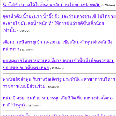
ร้องไห้ข้างทางให้ใจเย็นจนกลับบ้านได้อย่างปลอดภัย
( 4701views)
สูตรน้ำดื่ม น้ำมะนาว น้ำผึ้ง ขิง และว่านหางจระเข้ ไม่ได้ช่วย
ละลายไขมัน ลดน้ำหนัก ทำให้การขับถ่ายดีขึ้นเล็กน้อย
เท่านั้น
( 1038views)
เตือน!! เหนือพายุเข้า 19-20ก.ย. เชียงใหม่-ลำพูน ฝนหนักถึง
หนักมาก
( 1111views)
พบหมูตายไม่ทราบสาเหตุ ที่ฝาง จนท.เข้าพื้นที่ เพื่อตรวจสอบ
ขอ ปชช.อย่าตื่นตระหนก
( 1835views)
พาณิชย์จลำพูน รับรางวัลเลิศรัฐ ประจำปี63 สาขาการบริหาร
ราชการแบบมีส่วนร่วม
( 820views)
หนุ่ม ขี่ จยย. ชนท้าย รถบรรทุก เสียชีวิต ที่ปากทางม่วงโตน -
ท่าลี่(ลำพูน)
( 12940views)