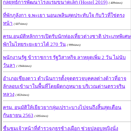
กลยุทธ์การพัฒนาโรงแรมขนาดเล็ก (Hostel 2019)
( 409views)
ที่พักภูลังกา จ.พะเยา นอนเพลินสุดประทับใจ กับวิวที่ใช่ตรง
หน้า
( 607views)
ครม.อนุมัติหลักการเปิดรับนักท่องเที่ยวต่างชาติ ประเภทพิเศษ
พักในไทยระยะยาวได้ 270 วัน
( 999views)
พนักงานรัฐ ข้าราชการ รัฐวิสาหกิจ ลาหยุดเพิ่ม 2 วัน ไม่นับ
วันลา
( 1944views)
อำเภอเชียงดาว ดำเนินการตั้งจุดตรวจบุคคลต่างด้าวที่อาจ
ลักลอบเข้ามาในพื้นที่โดยผิดกฎหมาย บริเวณด่านตรวจริน
หลวง
( 853views)
ครม. อนุมัติให้เยียวยากลุ่มเปราะบางไปจนถึงสิ้นสุดเดือน
กันยายน 2563
( 695views)
ชื่นชมเจ้าหน้าที่ตำรวจภูธรช้างเผือก ช่วยปลอบหญิงนั่ง