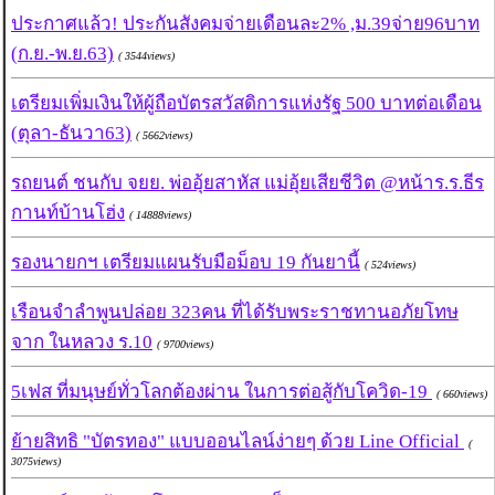
ประกาศแล้ว! ประกันสังคมจ่ายเดือนละ2% ,ม.39จ่าย96บาท
(ก.ย.-พ.ย.63)
( 3544views)
เตรียมเพิ่มเงินให้ผู้ถือบัตรสวัสดิการแห่งรัฐ 500 บาทต่อเดือน
(ตุลา-ธันวา63)
( 5662views)
รถยนต์ ชนกับ จยย. พ่ออุ้ยสาหัส แม่อุ้ยเสียชีวิต @หน้าร.ร.ธีร
กานท์บ้านโฮ่ง
( 14888views)
รองนายกฯ เตรียมแผนรับมือม็อบ 19 กันยานี้
( 524views)
เรือนจำลำพูนปล่อย 323คน ที่ได้รับพระราชทานอภัยโทษ
จาก ในหลวง ร.10
( 9700views)
5เฟส ที่มนุษย์ทั่วโลกต้องผ่าน ในการต่อสู้กับโควิด-19
( 660views)
ย้ายสิทธิ "บัตรทอง" แบบออนไลน์ง่ายๆ ด้วย Line Official
(
3075views)