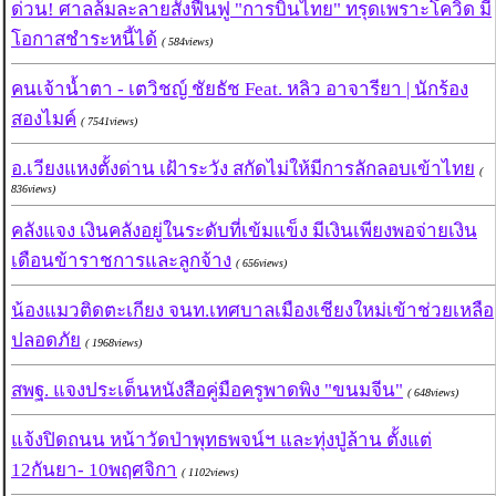
ด่วน! ศาลล้มละลายสั่งฟื้นฟู "การบินไทย" ทรุดเพราะโควิด มี
โอกาสชำระหนี้ได้
( 584views)
คนเจ้าน้ำตา - เตวิชญ์ ชัยธัช Feat. หลิว อาจารียา | นักร้อง
สองไมค์
( 7541views)
อ.เวียงแหงตั้งด่าน เฝ้าระวัง สกัดไม่ให้มีการลักลอบเข้าไทย
(
836views)
คลังแจง เงินคลังอยู่ในระดับที่เข้มแข็ง มีเงินเพียงพอจ่ายเงิน
เดือนข้าราชการและลูกจ้าง
( 656views)
น้องแมวติดตะเกียง จนท.เทศบาลเมืองเชียงใหม่เข้าช่วยเหลือ
ปลอดภัย
( 1968views)
สพฐ. แจงประเด็นหนังสือคู่มือครูพาดพิง "ขนมจีน"
( 648views)
แจ้งปิดถนน หน้าวัดป่าพุทธพจน์ฯ และทุ่งปู่ล้าน ตั้งแต่
12กันยา- 10พฤศจิกา
( 1102views)