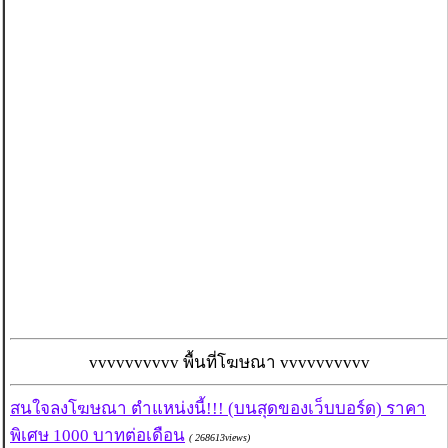
vvvvvvvvvv พื้นที่โฆษณา vvvvvvvvvv
สนใจลงโฆษณา ตำแหน่งนี้!!! (บนสุดของเว็บบอร์ด) ราคา
พิเศษ 1000 บาทต่อเดือน
( 268613views)