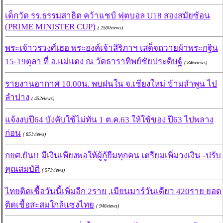
เด็กวัด รร.ธรรมสาธิต คว้าแชป์ ฟุตบอล U18 สองสมัยซ้อน
(PRIME MINISTER CUP)
( 2500views)
พระเจ้าวรวงศ์เธอ พระองค์เจ้าสิริภาฯ เสด็จถวายผ้าพระกฐิน
15-19ตุลา ที่ อ.แม่แตง ณ วัดธาราทิพย์ชัยประดิษฐ์
( 846views)
รายงานอากาศ 10.00น. พบฝนใน จ.เชียงใหม่ ข้ามลำพูน ไป
ลำปาง
( 452views)
แจ้งงบปี64 บังคับใช้ไม่ทัน 1 ต.ค.63 ให้ใช้ของ ปี63 ไปพลาง
ก่อน
( 851views)
กยศ.ยัน!! มีเงินเพียงพอให้ผู้กู้ยืมทุกคน เตรียมเพิ่มวงเงิน -ปรับ
คุณสมบัติ
( 571views)
ไทยติดเชื้อวันนี้เพิ่มอีก 2ราย ,เมียนมาร์วันเดียว 420ราย ยอด
ติดเชื้อสะสมใกล้แซงไทย
( 946views)