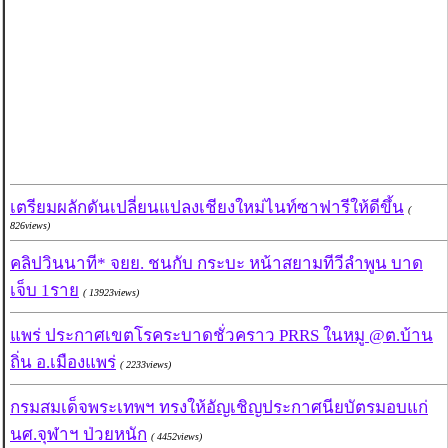
เตรียมผลักดันเปลี่ยนแปลงเชียงใหม่ไนท์ซาฟารีให้ดีขึ้น
(
826views)
คลิปวินนาที* จยย. ชนกับ กระบะ หน้าสยามทีวีลำพูน บาด
เจ็บ 1ราย
( 13923views)
แพร่ ประกาศเขตโรคระบาดชั่วคราว PRRS ในหมู @ต.บ้าน
ถิ่น อ.เมืองแพร่
( 2233views)
กรมสมเด็จพระเทพฯ ทรงให้อัญเชิญประกาศนียบัตรมอบแก่
นศ.จุฬาฯ ป่วยหนัก
( 4452views)