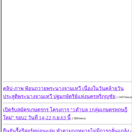
คลิป-ภาพ ฟ้อนถวายพระนางจามเทวี เนื่องในวันคล้ายวัน
ประสูติพระนางจามเทวี ปฐมกษัตริย์แห่งนครหริภุญชัย
( 1457views)
เปิดรับสมัครเกษตรกร โครงการ “1ตำบล 1กลุ่มเกษตรทฤษฎี
ใหม่” รอบ2 วันที่ 14-22 ก.ย.63 นี้
( 583views)
ยืนยันรื้อรีสอร์ทม่อนแจ่ม ทำตามกฎหมายไม่มีการกลั่นแกล้ง
(