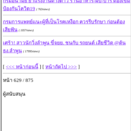
กรมอนามัย ย้ำแรงงานต่างด้าว ร้านอาหาร-ผับ-บาร์ ต้องเข้ม
ป้องกันโควิด19
( 763views)
กรมการแพทย์แนะผู้ที่เป็นโรคเหงือก ควรรีบรักษา ก่อนต้อง
เสียฟัน
( 1057views)
เศร้า! สาวนักวิ่งลำพูน ขี่จยย. ชนกับ รถยนต์ เสียชีวิต @ต้น
ธง.ลำพูน
( 17995views)
[
<<< หน้าก่อนนี้
] [
หน้าถัดไป >>>
]
หน้า 629 / 875
ผู้สนับสนุน