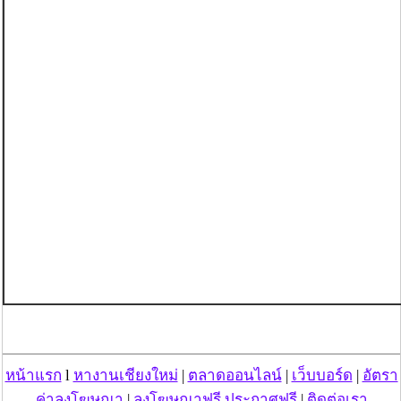
หน้าแรก
l
หางานเชียงใหม่
|
ตลาดออนไลน์
|
เว็บบอร์ด
|
อัตรา
ค่าลงโฆษณา
|
ลงโฆษณาฟรี ประกาศฟรี
|
ติดต่อเรา