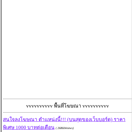
vvvvvvvvvv พื้นที่โฆษณา vvvvvvvvvv
สนใจลงโฆษณา ตำแหน่งนี้!!! (บนสุดของเว็บบอร์ด) ราคา
พิเศษ 1000 บาทต่อเดือน
( 268604views)