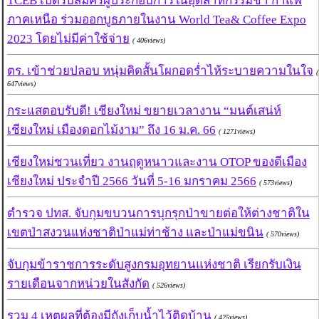
TCEB เปิดรับสมัครผู้ประกอบการในอุตสาหกรรมชา กาแฟ
ภาคเหนือ ร่วมออกบูธภายในงาน World Tea& Coffee Expo
2023 โดยไม่มีค่าใช้จ่าย
( 406views)
ตร. เข้าช่วยปลอบ หนุ่มคิดสั้นโผกอดร่ำไห้ระบายความในใจ
(
647views)
กระแสตอบรับดี! เชียงใหม่ ขยายเวลางาน “มนต์เสน่ห์
เชียงใหม่ เมืองดอกไม้งาม” ถึง 16 ม.ค. 66
( 1271views)
เชียงใหม่ชวนเที่ยว งานฤดูหนาวและงาน OTOP ของดีเมือง
เชียงใหม่ ประจำปี 2566 วันที่ 5-16 มกราคม 2566
( 573views)
ตำรวจ ปทส. จับกุมขบวนการบุกรุกป่าขายต่อให้ต่างชาติใน
เขตป่าสงวนแห่งชาติป่าแม่ท่าช้าง และป่าแม่ขนิน
( 570views)
จับกุมข้าราชการระดับสูงกรมอุทยานแห่งชาติ เรียกรับเงิน
รายเดือนจากหน่วยในสังกัด
( 526views)
รวม 4 เหตุผลที่ต้องมีถังเก็บน้ำไว้ติดบ้าน
( 425views)