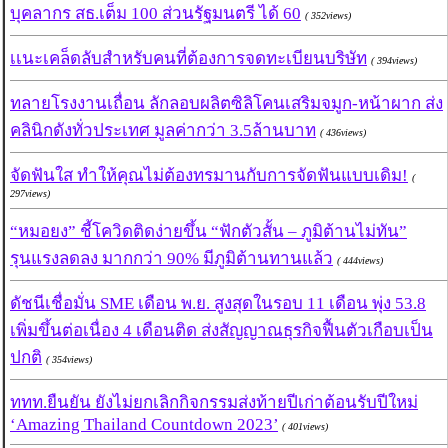
บุคลากร สธ.เต็ม 100 ส่วนรัฐมนตรี ได้ 60
( 352views)
เเนะเคล็ดลับสำหรับคนที่ต้องการจดทะเบียนบริษัท
( 394views)
ทลายโรงงานเถื่อน ลักลอบผลิตซิลิโคนเสริมจมูก-หน้าผาก ส่ง
คลินิกดังทั่วประเทศ มูลค่ากว่า 3.5ล้านบาท
( 436views)
จัดฟันใส ทำให้คุณไม่ต้องทรมานกับการจัดฟันแบบเดิม!
(
297views)
“หมอยง” ชี้โควิดติดง่ายขึ้น “ฟักตัวสั้น – ภูมิต้านไม่ทัน”
รุนแรงลดลง มากกว่า 90% มีภูมิต้านทานแล้ว
( 444views)
ดัชนีเชื่อมั่น SME เดือน พ.ย. สูงสุดในรอบ 11 เดือน พุ่ง 53.8
เพิ่มขึ้นต่อเนื่อง 4 เดือนติด ส่งสัญญาณธุรกิจฟื้นตัวเกือบเป็น
ปกติ
( 354views)
ททท.ยืนยัน ยังไม่ยกเลิกกิจกรรมส่งท้ายปีเก่าต้อนรับปีใหม่
‘Amazing Thailand Countdown 2023’
( 401views)