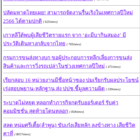
ปลัดมหาดไทยเผย! สามารถจัดงานรื่นเริงในเทศกาลปีใหม่
2566 ได้ตามปกติ
( 625views)
เกาหลีใต้พบผู้เสียชีวิตรายแรก จาก ‘อะมีบากินสมอง’ มี
ประวัติเดินทางกลับจากไทย
( 703views)
กรมการขนส่งทางบก ขอผู้ประกอบการหลีกเลี่ยงการขนส่ง
สินค้าและการวิ่งรถเปล่าในช่วงเทศกาลปีใหม่
( 471views)
เรียกสอบ 16 หน่วยงานมีชื่อหน้าซอง ปมเรียกรับผลประโยชน์
เร่งสอบพยาน-หลักฐาน ส่ง ปปช.ชี้มูลความผิด
( 539views)
ระบาดไม่หยุด หลอกทำภารกิจกดรับออร์เดอร์ รับค่า
คอมมิชชั่น สุดท้ายโดนหลอก
( 818views)
สลด หนุ่มศรีเตี้ย(ลำพูน) ขับเก๋งเสียหลัก ลงข้างทาง เสียชีวิต
คาที่
( 8017views)