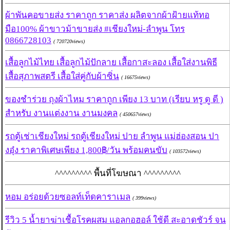
ผ้าพันคอขายส่ง ราคาถูก ราคาส่ง ผลิตจากผ้าฝ้ายแท้ทอ
มือ100% ผ้าขาวม้าขายส่ง #เชียงใหม่-ลำพูน โทร
0866728103
( 720720views)
เสื้อลูกไม้ไทย เสื้อลูกไม้ปักลาย เสื้อกาสะลอง เสื้อใส่งานพิธี
เสื้อสุภาพสตรี เสื้อใส่คู่กับผ้าซิ่น
( 16675views)
ของชำร่วย ถุงผ้าไหม ราคาถูก เพียง 13 บาท (เรียบ หรู ดู ดี )
สำหรับ งานแต่งงาน งานมงคล
( 450657views)
รถตู้เช่าเชียงใหม่ รถตู้เชียงใหม่ ปาย ลำพูน แม่ฮ่องสอน ปา
งอุ๋ง ราคาพิเศษเพียง 1,800฿/วัน พร้อมคนขับ
( 103572views)
^^^^^^^^^ พื้นที่โฆษณา ^^^^^^^^^
หอม อร่อยด้วยซอลท์เท็ดคาราเมล
( 399views)
รีวิว 5 น้ำยาฆ่าเชื้อโรคผสม แอลกอฮอล์ ใช้ดี สะอาดชัวร์ จน