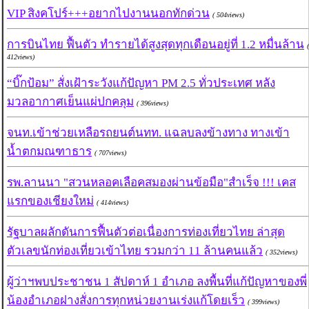
VIP สิงคโปร์+++อยากไปงานนอกทักด่วน
( 504views)
การบินไทย ฟื้นตัว ทำรายได้สูงสุดทุกเดือนอยู่ที่ 1.2 หมื่นล้าน
(
412views)
“บิ๊กป้อม” สั่งเฝ้าระวังแก้ปัญหา PM 2.5 ทั่วประเทศ หลัง
มวลอากาศเย็นแผ่ปกคลุม
( 396views)
จนท.เข้าช่วยเหลือรถยนต์นทท. แฉลบลงข้างทาง ทางเข้า
น้ำตกมณฑาธาร
( 707views)
รพ.ลานนา "สวนหลอคเลือคสมองผ่านข้อมือ"สำเร็จ !!! เคส
แรกของเชียงใหม่
( 414views)
รัฐบาลผลักดันการฟื้นตัวต่อเนื่องการท่องเที่ยวไทย ล่าสุด
ตัวเลขนักท่องเที่ยวเข้าไทย รวมกว่า 11 ล้านคนแล้ว
( 352views)
ผู้ว่าฯพบประชาชน 1 สัปดาห์ 1 อำเภอ ลงพื้นที่แก้ปัญหาของพี่
น้องอำเภอฝางสั่งการทุกหน่วยงานเร่งแก้โดยเร็ว
( 399views)