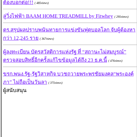
ต้องบอกต่อ!!!
( 485views)
ลู่วิ่งไฟฟ้า BAAM HOME TREADMILL by Fitwhey
( 295views)
ตร.สรุปผลปราบพนันทายการแข่งขันฟุตบอลโลก จับผู้ต้องหา
กว่า 12,245 ราย
( 367views)
ผู้ลงทะเบียน บัตรสวัสดิการแห่งรัฐ ที่ “สถานะไม่สมบูรณ์”
ตรวจสอบสิทธิ์อีกครั้งแก้ไขข้อมูลได้ถึง 23 ธ.ค.นี้
( 476views)
ขรก.พนง.รัฐ-รัฐวิสาหกิจ บวชถวายพระพรชัยมงคล“พระองค์
ภา” ไม่ถือเป็นวันลา
( 375views)
ผู้สนับสนุน