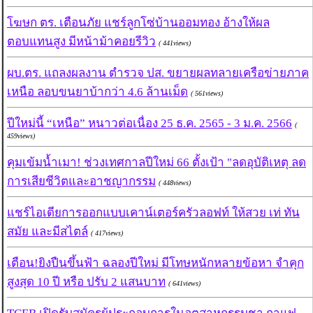
โฆษก ตร. เตือนภัย แชร์ลูกโซ่บ้านออมทอง อ้างให้ผล
ตอบแทนสูง มีหน้าม้าคอยรีวิว
( 441views)
ผบ.ตร. แถลงผลงาน ตำรวจ ปส. ขยายผลทลายเครือข่ายภาค
เหนือ ลอบขนยาบ้ากว่า 4.6 ล้านเม็ด
( 561views)
ปีใหม่นี้ “เหนือ” หนาวต่อเนื่อง 25 ธ.ค. 2565 - 3 ม.ค. 2566
(
459views)
คุมเข้มน้ำเมา! ช่วงเทศกาลปีใหม่ 66 ตั้งเป้า "ลดอุบัติเหตุ ลด
การเสียชีวิตและอาชญากรรม
( 448views)
แชร์ไอเดียการออกแบบเคาน์เตอร์ครัวลอฟท์ ให้สวย เท่ ทัน
สมัย และมีสไตล์
( 417views)
เตือน!ยิงปืนขึ้นฟ้า ฉลองปีใหม่ มีโทษหนักหลายข้อหา จำคุก
สูงสุด 10 ปี หรือ ปรับ 2 แสนบาท
( 641views)