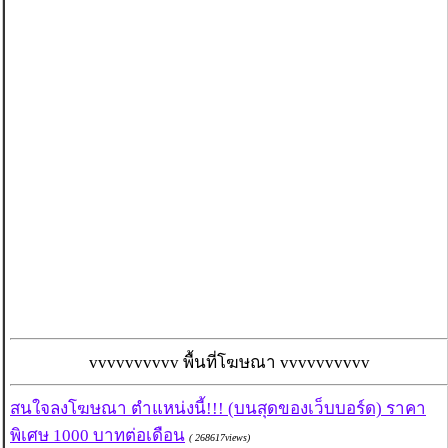
vvvvvvvvvv พื้นที่โฆษณา vvvvvvvvvv
สนใจลงโฆษณา ตำแหน่งนี้!!! (บนสุดของเว็บบอร์ด) ราคา
พิเศษ 1000 บาทต่อเดือน
( 268617views)