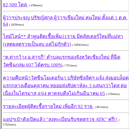
82,500 โดส
( 478views)
ผู้ว่าฯประจญ ปรัชญ์สกุล ผู้ว่าฯเชียงใหม่ คนใหม่ ตั้งแต่ 1 ต.ค.
64
( 1029views)
ไทม์ไลน์** ลำพูนติดเชื้อเพิ่ม31ราย มีคลัสเตอร์ใหม่ที่แม่ทา
(เหตุผลตรวจเป็นลบ แต่ไม่กักตัว)
( 16942views)
“ต.ท่ากว้าง อ.สารภี” ตำบลแรกของจังหวัดเชียงใหม่ ที่ฉีด
วัคซีนกลุ่ม 607 ได้ครบ 100%
( 737views)
ความคืบหน้าวัคซีนโมเดอร์นา บริษัทซิลลิคฯ แจ้ง ส่งมอบล็อต
แรกกลางเดือนตุลาคม ทยอยส่งสัปดาห์ละ 3 แสนกว่าโดส ต่อ
เนื่องในไตรมาส 4/64 คาดจบดีลไม่เกินมีนาคม 65
( 570views)
รายละเอียดผู้ติดเชื้อรายใหม่ เพิ่มอีก 92 ราย
( 851views)
แอปฯเป๋าตังเปิดแล้ว "ลงทะเบียนรับชุดตรวจ ATK" ฟรี!!
(
1742views)