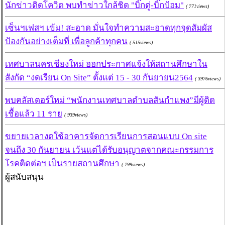
นักข่าวติดโควิด พบทำข่าวใกล้ชิด "บิ๊กตู่-บิ๊กป้อม"
( 771views)
เซ็นฯเฟสฯ เข้ม! สะอาด มั่นใจทำความสะอาดทุกจุดสัมผัส
ป้องกันอย่างเต็มที่ เพื่อลูกค้าทุกคน
( 515views)
เทศบาลนครเชียงใหม่ ออกประกาศแจ้งให้สถานศึกษาใน
สังกัด “งดเรียน On Site” ตั้งแต่ 15 - 30 กันยายน2564
( 3976views)
พบคลัสเตอร์ใหม่ “พนักงานเทศบาลตำบลสันกำแพง”มีผู้ติด
เชื้อแล้ว 11 ราย
( 939views)
ขยายเวลางดใช้อาคารจัดการเรียนการสอนแบบ On site
จนถึง 30 กันยายน เว้นแต่ได้รับอนุญาตจากคณะกรรมการ
โรคติดต่อฯ เป็นรายสถานศึกษา
( 799views)
ผู้สนับสนุน