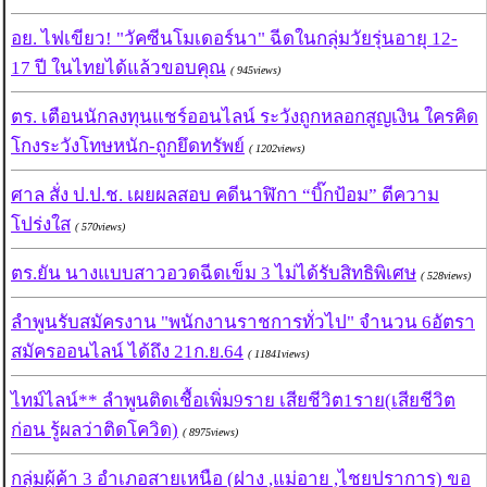
อย. ไฟเขียว! "วัคซีนโมเดอร์นา" ฉีดในกลุ่มวัยรุ่นอายุ 12-
17 ปี ในไทยได้แล้วขอบคุณ
( 945views)
ตร. เตือนนักลงทุนแชร์ออนไลน์ ระวังถูกหลอกสูญเงิน ใครคิด
โกงระวังโทษหนัก-ถูกยึดทรัพย์
( 1202views)
ศาล สั่ง ป.ป.ช. เผยผลสอบ คดีนาฬิกา “บิ๊กป้อม” ตีความ
โปร่งใส
( 570views)
ตร.ยัน นางแบบสาวอวดฉีดเข็ม 3 ไม่ได้รับสิทธิพิเศษ
( 528views)
ลำพูนรับสมัครงาน "พนักงานราชการทั่วไป" จำนวน 6อัตรา
สมัครออนไลน์ ได้ถึง 21ก.ย.64
( 11841views)
ไทม์ไลน์** ลำพูนติดเชื้อเพิ่ม9ราย เสียชีวิต1ราย(เสียชีวิต
ก่อน รู้ผลว่าติดโควิด)
( 8975views)
กลุ่มผู้ค้า 3 อำเภอสายเหนือ (ฝาง ,แม่อาย ,ไชยปราการ) ขอ