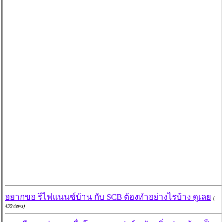
อยากขอ รีไฟแนนซ์บ้าน กับ SCB ต้องทำอย่างไรบ้าง ดูเลย
(
435views)