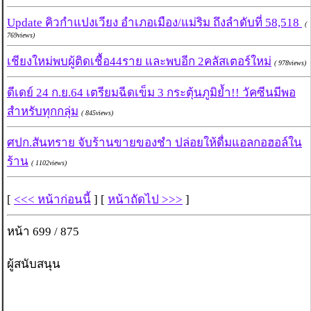
Update คิวกำแปงเวียง อำเภอเมือง/แม่ริม ถึงลำดับที่ 58,518
(
769views)
เชียงใหม่พบผู้ติดเชื้อ44ราย และพบอีก 2คลัสเตอร์ใหม่
( 978views)
ดีเดย์ 24 ก.ย.64 เตรียมฉีดเข็ม 3 กระตุ้นภูมิย้ำ!! วัคซีนมีพอ
สำหรับทุกกลุ่ม
( 845views)
ศปก.สันทราย จับร้านขายของชำ ปล่อยให้ดื่มแอลกอฮอล์ใน
ร้าน
( 1102views)
[
<<< หน้าก่อนนี้
] [
หน้าถัดไป >>>
]
หน้า 699 / 875
ผู้สนับสนุน