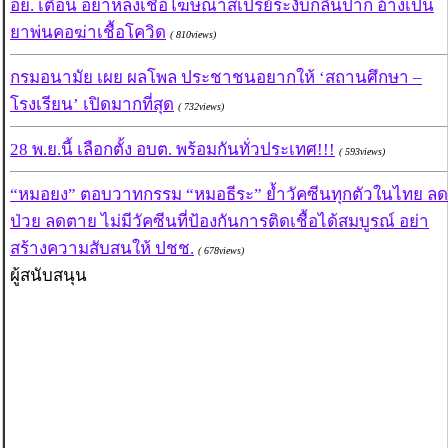
อย. เตือน อย่าหลงเชื่อโฆษณาสเปรย์ระงับกลิ่นปาก อ้างเป็น
ยาพ่นคอฆ่าเชื้อโควิด
( 810views)
กรมอนามัย เผย ผลโพล ประชาชนอยากให้ ‘สถานศึกษา –
โรงเรียน’ เปิดมากที่สุด
( 732views)
28 พ.ย.นี้ เลือกตั้ง อบต. พร้อมกันทั่วประเทศ!!!
( 593views)
“หมอยง” ตอบวาทกรรม “หมอธีระ” ย้ำวัคซีนทุกตัวในไทย ลด
ป่วย ลดตาย ไม่มีวัคซีนที่ป้องกันการติดเชื้อได้สมบูรณ์ อย่า
สร้างความสับสนให้ ปชช.
( 678views)
ผู้สนับสนุน