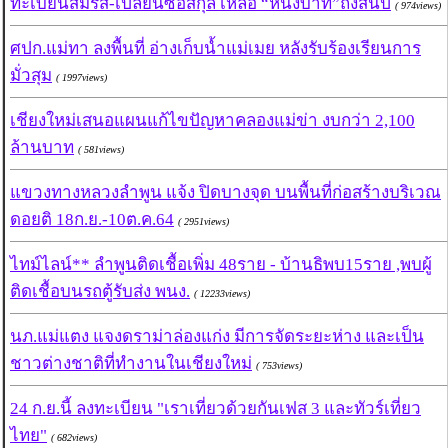
ทะเบียนสมรส-เปลี่ยนซื่อสกุล เหลือ “หนึ่งบาท”ถึงสิ้นปี
( 974views)
ศปก.แม่ทา ลงพื้นที่ อ่างเก็บน้ำแม่เมย หลังรับร้องเรียนการ
มั่วสุม
( 1997views)
เชียงใหม่เสนอแผนแก้ไขปัญหาคลองแม่ข่า งบกว่า 2,100
ล้านบาท
( 581views)
แขวงทางหลวงลำพูน แจ้ง ปิดบางจุด บนพื้นที่ก่อสร้างบริเวณ
ดอยติ 18ก.ย.-10ต.ค.64
( 2951views)
ไทม์ไลน์** ลำพูนติดเชื้อเพิ่ม 48ราย - บ้านธิพบ15ราย ,พบผู้
ติดเชื้อบนรถตู้รับส่ง พนง.
( 12233views)
นภ.แม่แตง แจงดราม่าล่องแก่ง มีการจัดระยะห่าง และเป็น
ชาวต่างชาติที่ทำงานในเชียงใหม่
( 753views)
24 ก.ย.นี้ ลงทะเบียน "เราเที่ยวด้วยกันเฟส 3 และทัวร์เที่ยว
ไทย"
( 682views)