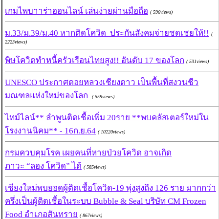
เกมไพบาาร่าออนไลน์ เล่นง่ายผ่านมือถือ
( 596views)
ม.33/ม.39/ม.40 หากติดโควิด ประกันสังคมจ่ายชดเชยให้!!
(
2223views)
พิษโควิดทำหนี้ครัวเรือนไทยสูง!! อันดับ 17 ของโลก
( 531views)
UNESCO ประกาศดอยหลวงเชียงดาว เป็นพื้นที่สงวนชีว
มณฑลแห่งใหม่ของโลก
( 559views)
ไทม์ไลน์** ลำพูนติดเชื้อเพิ่ม 20ราย **พบคลัสเตอร์ใหม่ใน
โรงงานนิคม** - 16ก.ย.64
( 10220views)
กรมควบคุมโรค เผยคนที่หายป่วยโควิด อาจเกิด
ภาวะ “ลอง โควิด” ได้
( 585views)
เชียงใหม่พบยอดผู้ติดเชื้อโควิด-19 พุ่งสูงถึง 126 ราย มากกว่า
ครึ่งเป็นผู้ติดเชื้อในระบบ Bubble & Seal บริษัท CM Frozen
Food อำเภอสันทราย
( 867views)