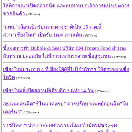
ให้พิจารณาเปิดตลาดนัด และทบทวนยกเลิกการแบ่งเขตการ
ขายสินค้า
( 633views)
‘กทม.’ เลื่อนเปิดรับนทท.ต่างชาติเป็น 15 ต.ค.นี้
ส่วน”เชียงใหม่” เปิดรับ 1ต.ค.ตามเดิม
( 617views)
ชี้แจงการทำ Bubble & Seal บริษัท CM Frozen Food อำเภอ
สันทราย ปลอดภัย ไม่มีการแพร่กระจายเชื้อสู่ชุมชน
( 578views)
เชียงใหม่ประกาศ 4 ที่เสี่ยงให้ผู้ที่ไปใช้บริการ ให้ตรวจหาเชื้อ
โควิด
( 816views)
เชียงใหม่สั่งปิดสถานที่เสี่ยงอีก 3 แห่ง 14 วัน
( 473views)
สธ.แนะคนฉีด”ซิโนแวคครบ” ควรปรึกษาแพทย์ก่อนฉีด”โม
เดอร์นา”
( 1094views)
ราชกิจจาฯ ประกาศลดค่าธรรมเนียม ทำบัตรปชช.-จด