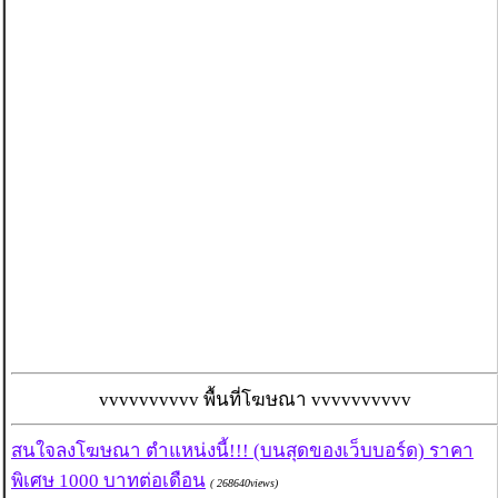
vvvvvvvvvv พื้นที่โฆษณา vvvvvvvvvv
สนใจลงโฆษณา ตำแหน่งนี้!!! (บนสุดของเว็บบอร์ด) ราคา
พิเศษ 1000 บาทต่อเดือน
( 268640views)