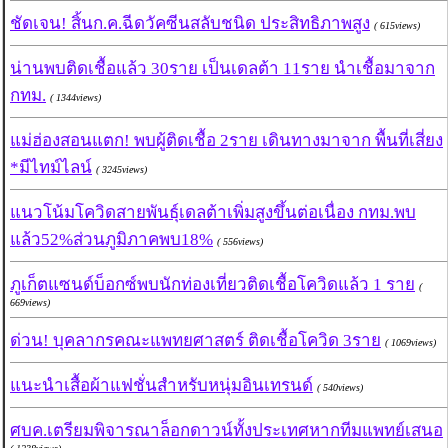
ชัดเจน! สิ้นก.ค.ฉีดวัคซีนสลับชนิด ประสิทธิภาพสูง
( 615views)
น่านพบติดเชื้อแล้ว 30ราย เป็นเดลต้า 11ราย นำเชื้อมาจาก
กทม.
( 1344views)
แม่ฮ่องสอนแตก! พบผู้ติดเชื้อ 2ราย เดินทางมาจาก พื้นที่เสี่ยง
*มีไทม์ไลน์
( 3245views)
แนวโน้มโควิดสายพันธุ์เดลต้าเพิ่มสูงขึ้นต่อเนื่อง กทม.พบ
แล้ว52%ส่วนภูมิภาคพบ18%
( 556views)
ภูเก็ตแซนด์บ็อกซ์พบนักท่องเที่ยวติดเชื้อโควิดแล้ว 1 ราย
(
669views)
ด่วน! บุคลากรคณะแพทยศาสตร์ ติดเชื้อโควิด 3ราย
( 1069views)
แนะนำเสื้อผ้าแฟชั่นสำหรับหนุ่มอินเทรนด์
( 540views)
ศบค.เตรียมพิจารณาล็อกดาวน์ทั้งประเทศหากทีมแพทย์เสนอ