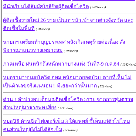
มีนักเรียนได้สัมผัสใกล้ชิดผู้ติดเชื้อโควิด
( 1823views)
ผู้ติดเชื้อรายใหม่ 26 ราย เป็นการนำเข้าจากต่างจังหวัด และ
ติดเชื้อในพื้นที่
( 887views)
นายกฯ เตรียมทำบุญประเทศ หลังเกิดเหตุร้ายต่อเนื่อง สั่ง
พิจารณาแนวทางเหมาะสม
( 797views)
ภาคเหนือ ฝนหนักถึงหนักมากบางแห่ง วันที่7-9 ก.ค.64
( 1042views)
หมอรามาฯ' เผยโควิด กทม.หนักมากยอดป่วย-ตายที่เห็น ไม่
เป็นตัวเลขจริงแน่นอน!! มีเยอะกว่านั้นมาก
( 711views)
ด่วน!! ลำปางพบเด็กนร.ติดเชื้อโควิด 5ราย จากการสุ่มตรวจ
ส่วนใหญ่มาจากพท.เสี่ยง
( 2431views)
หมอนิธิ ค้านฉีดไฟเซอร์เข็ม 3 ให้แพทย์ ชี้เห็นแก่ตัวไปไหม
คนส่วนใหญ่ยังไม่ได้สักเข็ม
( 536views)