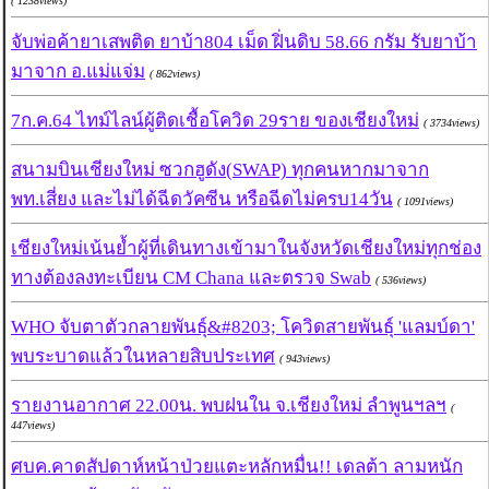
( 1238views)
จับพ่อค้ายาเสพติด ยาบ้า804 เม็ด ฝิ่นดิบ 58.66 กรัม รับยาบ้า
มาจาก อ.แม่แจ่ม
( 862views)
7ก.ค.64 ไทม์ไลน์ผู้ติดเชื้อโควิด 29ราย ของเชียงใหม่
( 3734views)
สนามบินเชียงใหม่ ซวกฮูดัง(SWAP) ทุกคนหากมาจาก
พท.เสี่ยง และไม่ได้ฉีดวัคซีน หรือฉีดไม่ครบ14วัน
( 1091views)
เชียงใหม่เน้นย้ำผู้ที่เดินทางเข้ามาในจังหวัดเชียงใหม่ทุกช่อง
ทางต้องลงทะเบียน CM Chana และตรวจ Swab
( 536views)
WHO จับตาตัวกลายพันธุ์&#8203; โควิดสายพันธุ์ 'แลมบ์ดา'
พบระบาดแล้วในหลายสิบประเทศ
( 943views)
รายงานอากาศ 22.00น. พบฝนใน จ.เชียงใหม่ ลำพูนฯลฯ
(
447views)
ศบค.คาดสัปดาห์หน้าป่วยแตะหลักหมื่น!! เดลต้า ลามหนัก