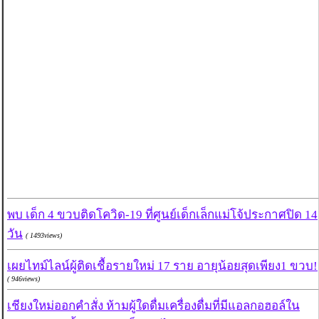
พบ เด็ก 4 ขวบติดโควิด-19 ที่ศูนย์เด็กเล็กแม่โจ้ประกาศปิด 14
วัน
( 1493views)
เผยไทม์ไลน์ผู้ติดเชื้อรายใหม่ 17 ราย อายุน้อยสุดเพียง1 ขวบ!
( 946views)
เชียงใหม่ออกคำสั่ง ห้ามผู้ใดดื่มเครื่องดื่มที่มีแอลกอฮอล์ใน