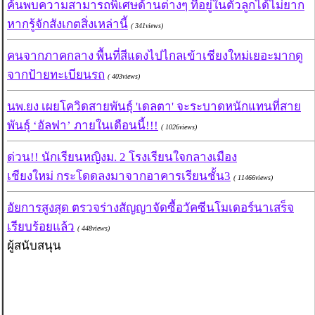
ค้นพบความสามารถพิเศษด้านต่างๆ ที่อยู่ในตัวลูกได้ไม่ยาก
หากรู้จักสังเกตสิ่งเหล่านี้
( 341views)
คนจากภาคกลาง พื้นที่สีแดงไปไกลเข้าเชียงใหม่เยอะมากดู
จากป้ายทะเบียนรถ
( 403views)
นพ.ยง เผยโควิดสายพันธุ์ 'เดลตา' จะระบาดหนักแทนที่สาย
พันธุ์ ‘อัลฟา’ ภายในเดือนนี้!!!
( 1026views)
ด่วน!! นักเรียนหญิงม. 2 โรงเรียนใจกลางเมือง
เชียงใหม่ กระโดดลงมาจากอาคารเรียนชั้น3
( 11466views)
อัยการสูงสุด ตรวจร่างสัญญาจัดซื้อวัคซีนโมเดอร์นาเสร็จ
เรียบร้อยแล้ว
( 448views)
ผู้สนับสนุน