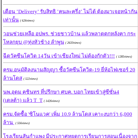
เตือน ’Delivery’ รับสิทธิ ’คนละครึ่ง’ ไม่ได้ ต้องมาเจอหน้ากัน
เท่านั้น
( 626views)
วอนช่วยเหลือ อปพร. ช่วยชาวบ้าน แล้วพลาดตกหลังคา กระ
โหลกยุบ @ทุ่งหัวช้าง ลำพูน
( 2633views)
ฉีดวัคซีนโควิด 14วัน เข้าเชียงใหม่ ไม่ต้องกักตัว!!!
( 1285views)
ครม.อนุมัติลงนามสัญญา ซื้อวัคซีนโควิด-19 ยี่ห้อไฟเซอร์ 20
ล้านโดส
( 522views)
นพ.อุดม คชินทร ที่ปรึกษา ศบค. บอก ไทยเข้าสู่ซีซั่น4
(เดลต้า) แล้ว T_T
( 1426views)
ครม.จัดซื้อ 'ซิโนแวค' เพิ่ม 10.9 ล้านโดส เคาะงบกว่า 6,000
ล้าน
( 556views)
โรงเรียนสันกำแพง มีประกาศหยุดการเรียนการสอนเนื่องจาก