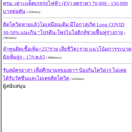
ครม. เคาะแพ็คเกจรถไฟฟ้า (EV) ลดราคา 70,000 - 150,000
บาทต่อคัน
( 510views)
ติดโควิดหายแล้วไม่เหมือนเดิม มีโอกาสเกิด Long COVID
30-50% แนะกิน “โปรตีน-โพรไบโอติกส์ช่วยฟื้นฟูร่างกาย
(
1781views)
ลำพูนติดเชื้อเพิ่ม+257ราย เสียชีวิต1ราย แนวโน้มการระบาด
ยังเพิ่มสูง - 17ก.พ.65
( 9004views)
รับสมัครอาสา เพื่อศึกษาผลของยาฯ ป้องกันโควิด19 ไม่เคย
ได้รับวัคซีนและไม่เคยติดโควิด
( 415views)
ผู้สนับสนุน