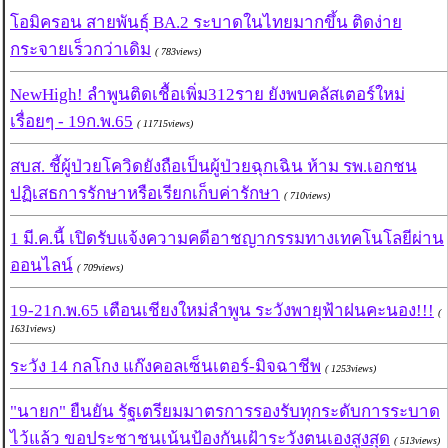
โอมิครอน สายพันธุ์ BA.2 ระบาดในไทยมากขึ้น ติดง่าย
กระจายเร็วกว่าเดิม
( 783views)
NewHigh! ลำพูนติดเชื้อเพิ่ม312ราย ยังพบคลัสเตอร์ใหม่
เรื่อยๆ - 19ก.พ.65
( 11715views)
สบส. ชี้ผู้ป่วยโควิดยังถือเป็นผู้ป่วยฉุกเฉิน ห้าม รพ.เอกชน
ปฏิเสธการรักษาหรือเรียกเก็บค่ารักษา
( 710views)
1 มี.ค.นี้ เปิดรับแจ้งความคดีอาชญากรรมทางเทคโนโลยีผ่าน
ออนไลน์
( 709views)
19-21ก.พ.65 เตือนเชียงใหม่ลำพูน ระวังพายุฟ้าฝนคะนอง!!!
(
1631views)
ระวัง 14 กลโกง แก๊งคอลเซ็นเตอร์-มิจฉาชีพ
( 1253views)
"นายก" ยืนยัน รัฐเตรียมมาตรการรองรับทุกระดับการระบาด
ไว้แล้ว ขอประชาชนเน้นป้องกันเฝ้าระวังตนเองสูงสุด
( 513views)