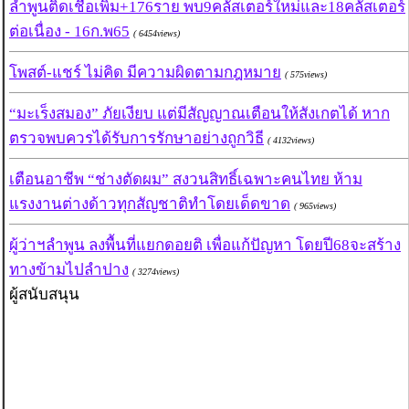
ลำพูนติดเชื้อเพิ่ม+176ราย พบ9คลัสเตอร์ใหม่และ18คลัสเตอร์
ต่อเนื่อง - 16ก.พ65
( 6454views)
โพสต์-แชร์ ไม่คิด มีความผิดตามกฎหมาย
( 575views)
“มะเร็งสมอง” ภัยเงียบ แต่มีสัญญาณเตือนให้สังเกตได้ หาก
ตรวจพบควรได้รับการรักษาอย่างถูกวิธี
( 4132views)
เตือนอาชีพ “ช่างตัดผม” สงวนสิทธิ์เฉพาะคนไทย ห้าม
แรงงานต่างด้าวทุกสัญชาติทำโดยเด็ดขาด
( 965views)
ผู้ว่าฯลำพูน ลงพื้นที่แยกดอยติ เพื่อแก้ปัญหา โดยปี68จะสร้าง
ทางข้ามไปลำปาง
( 3274views)
ผู้สนับสนุน