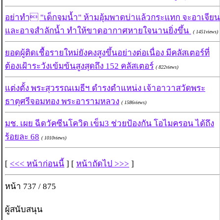
อย่าทำ "เด็กจมน้ำ" ห้ามอุ้มพาดบ่าแล้วกระแทก จะอาเจียน
และอาจสำลักน้ำ ทำให้ขาดอากาศหายใจนานยิ่งขึ้น
( 1451views)
ยอดผู้ติดเชื้อรายใหม่ยังคงสูงขึ้นอย่างต่อเนื่อง มีคลัสเตอร์ที่
ต้องเฝ้าระวังเข้มข้นสูงสุดถึง 152 คลัสเตอร์
( 822views)
แต่งตั้ง พระสุวรรณเมธีฯ ดำรงตำแหน่ง เจ้าอาวาสวัดพระ
ธาตุศรีจอมทอง พระอารามหลวง
( 1586views)
มช. เผย ฉีดวัคซีนโควิด เข็ม3 ช่วยป้องกัน โอไมครอน ได้ถึง
ร้อยละ 68
( 1010views)
[
<<< หน้าก่อนนี้
] [
หน้าถัดไป >>>
]
หน้า 737 / 875
ผู้สนับสนุน