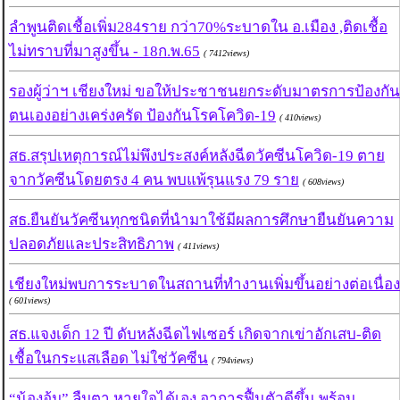
ลำพูนติดเชื้อเพิ่ม284ราย กว่า70%ระบาดใน อ.เมือง ,ติดเชื้อ
ไม่ทราบที่มาสูงขึ้น - 18ก.พ.65
( 7412views)
รองผู้ว่าฯ เชียงใหม่ ขอให้ประชาชนยกระดับมาตรการป้องกัน
ตนเองอย่างเคร่งครัด ป้องกันโรคโควิด-19
( 410views)
สธ.สรุปเหตุการณ์ไม่พึงประสงค์หลังฉีดวัคซีนโควิด-19 ตาย
จากวัคซีนโดยตรง 4 คน พบแพ้รุนแรง 79 ราย
( 608views)
สธ.ยืนยันวัคซีนทุกชนิดที่นำมาใช้มีผลการศึกษายืนยันความ
ปลอดภัยและประสิทธิภาพ
( 411views)
เชียงใหม่พบการระบาดในสถานที่ทำงานเพิ่มขึ้นอย่างต่อเนื่อง
( 601views)
สธ.แจงเด็ก 12 ปี ดับหลังฉีดไฟเซอร์ เกิดจากเข่าอักเสบ-ติด
เชื้อในกระแสเลือด ไม่ใช่วัคซีน
( 794views)
“น้องอุ้ม” ลืมตา หายใจได้เอง อาการฟื้นตัวดีขึ้น พร้อม