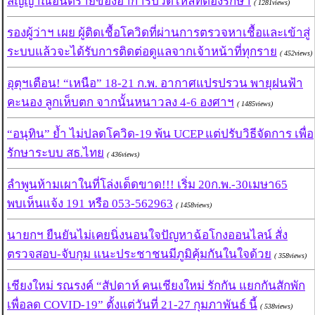
สัญญาณอันตรายของอาการปวดไหล่ที่ต้องรักษา
( 1281views)
รองผู้ว่าฯ เผย ผู้ติดเชื้อโควิดที่ผ่านการตรวจหาเชื้อและเข้าสู่
ระบบแล้วจะได้รับการติดต่อดูแลจากเจ้าหน้าที่ทุกราย
( 452views)
อุตุฯเตือน! “เหนือ” 18-21 ก.พ. อากาศแปรปรวน พายุฝนฟ้า
คะนอง ลูกเห็บตก จากนั้นหนาวลง 4-6 องศาฯ
( 1485views)
“อนุทิน” ย้ำ ไม่ปลดโควิด-19 พ้น UCEP แต่ปรับวิธีจัดการ เพื่อ
รักษาระบบ สธ.ไทย
( 436views)
ลำพูนห้ามเผาในที่โล่งเด็ดขาด!!! เริ่ม 20ก.พ.-30เมษา65
พบเห็นแจ้ง 191 หรือ 053-562963
( 1458views)
นายกฯ ยืนยันไม่เคยนิ่งนอนใจปัญหาฉ้อโกงออนไลน์ สั่ง
ตรวจสอบ-จับกุม แนะประชาชนมีภูมิคุ้มกันในใจด้วย
( 358views)
เชียงใหม่ รณรงค์ “สัปดาห์ คนเชียงใหม่ รักกัน แยกกันสักพัก
เพื่อลด COVID-19” ตั้งแต่วันที่ 21-27 กุมภาพันธ์ นี้
( 538views)