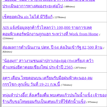
ประเมินอาการทางสมองระยะต่อไป
( 488views)
เช็คยอดเงิน ais ไม่ได้ มีวิธีแก้
( 2278views)
AIS แจ้งข้อมูลลูกค้ารั่วไหลกว่า 100,000 รายการเหตุ
คอมพิวเตอร์พนักงานถูกแฮก ระหว่างที่ Work from Home
(
1214views)
ส่องผลการดำเนินงาน ปตท. ปี 64 ส่งเงินเข้ารัฐ 82,500 ล้าน
(
364views)
"น้องมุก" สาวงามชนเผ่าปกาเกอะญอ (กะเหรี่ยง) คว้า
ตำแหน่งธิดาดอยเชียงใหม่ ประจำปี 2565
( 2071views)
อุตุฯ เตือน ไทยตอนบน เตรียมรับมือฝนฟ้าคะนอง-ลม
กรรโชก-ลูกเห็บ วันที่ 19-21 ก.พ.นี้
( 716views)
หนุ่มลำปางอึ้ง! สั่งเครื่องดื่ม พบเศษแก้วปนในน้ำแข็ง เจ้าของ
ร้านรีบขอโทษยอมรับเป็นเศษแก้วที่ใช้ตักน้ำแข็ง
( 975views)