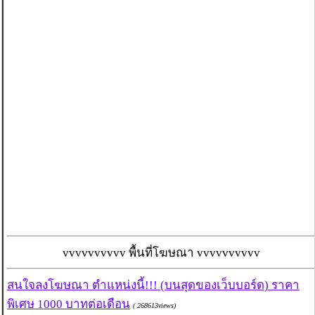
vvvvvvvvvv พื้นที่โฆษณา vvvvvvvvvv
สนใจลงโฆษณา ตำแหน่งนี้!!! (บนสุดของเว็บบอร์ด) ราคา
พิเศษ 1000 บาทต่อเดือน
( 268613views)