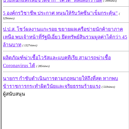
ป่วยหนักและเสียชีวิตจาก "โควิด" หลังสงกรานต์
( 399views)
5 องค์กรวิชาชีพ ประกาศ หนุนให้รับวัคซีน”เข็มกระตุ้น”
(
529views)
ป.ป.ส. โชว์ผลงานแกะรอย ขยายผลเครือข่ายนักค้ายาภาค
เหนือ พบเจ้าหน้าที่รัฐมีเอี่ยว ยึดทรัพย์สินรวมมูลค่าได้กว่า 45
ล้านบาท
( 1327views)
ผลิตภัณฑ์ฆ่าเชื้อไวรัสและแบคทีเรีย สามารถฆ่าเชื้อ
Coronavirus ได้
( 285views)
นายกฯ กำชับดำเนินการตามกฎหมายให้ถึงที่สุด หากพบ
ข้าราชการกระทำผิดวินัยและจริยธรรมร้ายแรง
( 510views)
ผู้สนับสนุน