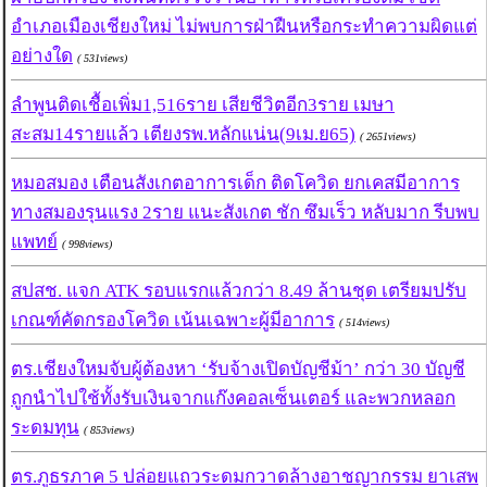
อำเภอเมืองเชียงใหม่ ไม่พบการฝ่าฝืนหรือกระทำความผิดแต่
อย่างใด
( 531views)
ลำพูนติดเชื้อเพิ่ม1,516ราย เสียชีวิตอีก3ราย เมษา
สะสม14รายแล้ว เตียงรพ.หลักแน่น(9เม.ย65)
( 2651views)
หมอสมอง เตือนสังเกตอาการเด็ก ติดโควิด ยกเคสมีอาการ
ทางสมองรุนแรง 2ราย แนะสังเกต ชัก ซึมเร็ว หลับมาก รีบพบ
แพทย์
( 998views)
สปสช. แจก ATK รอบแรกแล้วกว่า 8.49 ล้านชุด เตรียมปรับ
เกณฑ์คัดกรองโควิด เน้นเฉพาะผู้มีอาการ
( 514views)
ตร.เชียงใหมจับผู้ต้องหา ‘รับจ้างเปิดบัญชีม้า’ กว่า 30 บัญชี
ถูกนำไปใช้ทั้งรับเงินจากแก๊งคอลเซ็นเตอร์ และพวกหลอก
ระดมทุน
( 853views)
ตร.ภูธรภาค 5 ปล่อยแถวระดมกวาดล้างอาชญากรรม ยาเสพ