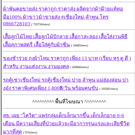
ผ้าพันคอขายส่ง ราคาถูก ราคาส่ง ผลิตจากผ้าฝ้ายแท้ทอ
มือ100% ผ้าขาวม้าขายส่ง #เชียงใหม่-ลำพูน โทร
0866728103
( 720734views)
เสื้อลูกไม้ไทย เสื้อลูกไม้ปักลาย เสื้อกาสะลอง เสื้อใส่งานพิธี
เสื้อสุภาพสตรี เสื้อใส่คู่กับผ้าซิ่น
( 16683views)
ของชำร่วย ถุงผ้าไหม ราคาถูก เพียง 13 บาท (เรียบ หรู ดู ดี )
สำหรับ งานแต่งงาน งานมงคล
( 450666views)
รถตู้เช่าเชียงใหม่ รถตู้เชียงใหม่ ปาย ลำพูน แม่ฮ่องสอน ปา
งอุ๋ง ราคาพิเศษเพียง 1,800฿/วัน พร้อมคนขับ
( 103581views)
^^^^^^^^^ พื้นที่โฆษณา ^^^^^^^^^
สธ. เผย "โควิด" แพร่กลุ่มเด็กเล็กมากขึ้น เด็กเล็กอายุ 0-6
เดือน มีความเสี่ยงที่ป่วยแล้วจะมีอาการรุนแรงและเสียชีวิต
มากที่สุด
( 974views)