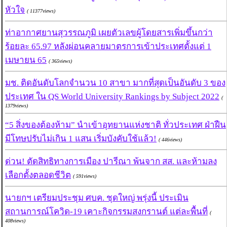
หัวใจ
( 11377views)
ท่าอากาศยานสุวรรณภูมิ เผยตัวเลขผู้โดยสารเพิ่มขึ้นกว่า
ร้อยละ 65.97 หลังผ่อนคลายมาตรการเข้าประเทศตั้งแต่ 1
เมษายน 65
( 365views)
มช. ติดอันดับโลกจำนวน 10 สาขา มากที่สุดเป็นอันดับ 3 ของ
ประเทศ ใน QS World University Rankings by Subject 2022
(
1379views)
“5 สิ่งของต้องห้าม” นำเข้าอุทยานแห่งชาติ ทั่วประเทศ ฝ่าฝืน
มีโทษปรับไม่เกิน 1 แสน เริ่มบังคับใช้แล้ว!
( 446views)
ด่วน! ตัดสิทธิทางการเมือง ปารีณา พ้นจาก สส. และห้ามลง
เลือกตั้งตลอดชีวิต
( 591views)
นายกฯ เตรียมประชุม ศบค. ชุดใหญ่ พรุ่งนี้ ประเมิน
สถานการณ์โควิด-19 เคาะกิจกรรมสงกรานต์ แต่ละพื้นที่
(
408views)