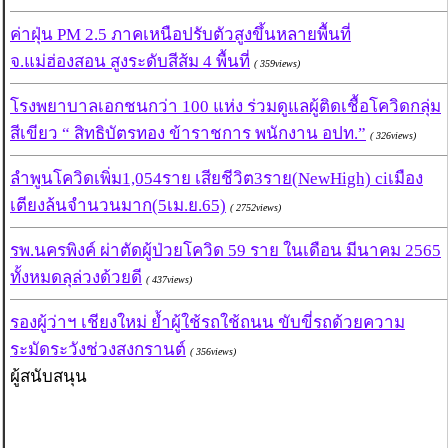
ค่าฝุ่น PM 2.5 ภาคเหนือปรับตัวสูงขึ้นหลายพื้นที่
จ.แม่ฮ่องสอน สูงระดับสีส้ม 4 พื้นที่
( 359views)
โรงพยาบาลเอกชนกว่า 100 แห่ง ร่วมดูแลผู้ติดเชื้อโควิดกลุ่ม
สีเขียว “ สิทธิบัตรทอง ข้าราชการ พนักงาน อปท.”
( 326views)
ลำพูนโควิดเพิ่ม1,054ราย เสียชีวิต3ราย(NewHigh) ciเมือง
เตียงล้นจำนวนมาก(5เม.ย.65)
( 2752views)
รพ.นครพิงค์ ผ่าตัดผู้ป่วยโควิด 59 ราย ในเดือน มีนาคม 2565
ทั้งหมดลุล่วงด้วยดี
( 437views)
รองผู้ว่าฯ เชียงใหม่ ย้ำผู้ใช้รถใช้ถนน ขับขี่รถด้วยความ
ระมัดระวังช่วงสงกรานต์
( 356views)
ผู้สนับสนุน