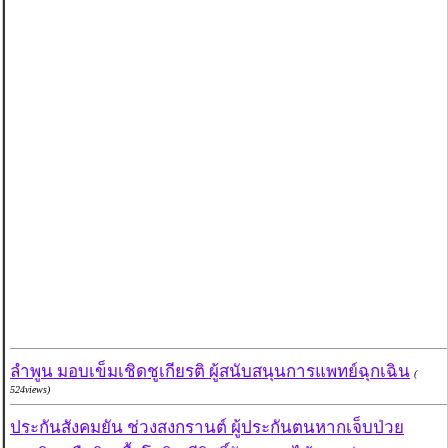
ลำพูน มอบเข็มเชิดชูเกียรติ ผู้สนับสนุนการแพทย์ฉุกเฉิน
(
524views)
ประกันสังคมยัน ช่วงสงกรานต์ ผู้ประกันตนหากเจ็บป่วย