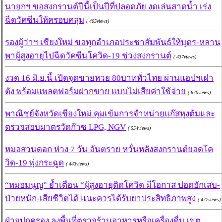
นายกฯ ขอสงกรานต์ปีนี้เป็นปีที่ปลอดภัย งดเล่นสาดน้ำ เร่ง
ฉีดวัคซีนให้ครอบคลุม
( 405views)
รองผู้ว่าฯ เชียงใหม่ ขอทุกอำเภอประชาสัมพันธ์ให้บุตร-หลาน
พาผู้สูงอายุไปฉีดวัคซีนโควิด-19 ช่วงสงกรานต์
( 437views)
งวด 16 มิ.ย.นี้ เปิดจุดขายหวย 80บาททั่วไทย ผ่านแอปฯเผ๋า
ตัง พร้อมแพลตฟอร์มฝากขาย แบบไม่เสียค่าใช้จ่าย
( 670views)
พาณิชย์จังหวัดเชียงใหม่ คุมเข้มการจำหน่ายแก๊สหุงต้มและ
ตรวจสอบมาตรวัดก๊าซ LPG, NGV
( 554views)
หมอสวนดอก ห่วง 7 วัน อันตราย หวั่นหลังสงกรานต์ยอดโค
วิด-19 พุ่งกระฉูด
( 443views)
“หมอมนูญ” ย้ำเตือน “ผู้สูงอายุติดโควิด มีโอกาส ปอดอักเสบ-
ป่วยหนัก-เสียชีวิตได้ แนะควรได้รับยาประสิทธิภาพสูง
( 477views)
ฝ่ายปกครอง ลงพื้นที่ตรวจร้านอาหารหรือเครื่องดื่ม เขต