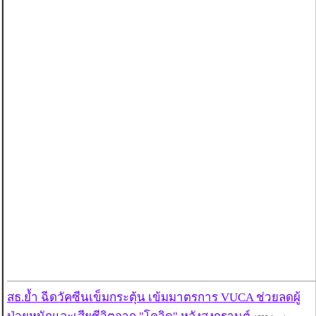
สธ.ย้ำ ฉีดวัคซีนเข็มกระตุ้น เข้มมาตรการ VUCA ช่วยลดผู้