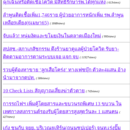
ฉุกเฉินหรือติดเชื้อโควิด มีสิทธิ์รักษารพ.ได้ทุกแห่ง
( 613views)
ลำพูนติดเชื้อเพิ่ม1,746ราย ผู้ป่วยอาการหนักเพิ่ม รพ.ลำพูน
เหลือ9เตียง(6เมษา65)
( 1848views)
จับแล้ว! หนุ่มงัดแงะขโมยเงินในตลาดเมืองใหม่
( 993views)
สปสช.-สภาเภสัชกรรม ดึงร้านยาดูแลผู้ป่วยโควิด รับยา-
ติดตามอาการตามระบบเจอ แจก จบ
( 11927views)
รวบผู้ต้องหาขาย ‘ลูกเสือโคร่ง’ ทางเฟซบุ๊ก ตัวละ4แสน อ้าง
นำมาจากตปท.
( 584views)
10 Check Lists สัญญาณเสี่ยงฆ่าตัวตาย
( 743views)
การรถไฟฯ เพิ่มตู้โดยสารและขบวนรถพิเศษ 13 ขบวน ใน
เทศกาลสงกรานต์รองรับผู้โดยสารสูงสุดวันละ 1 แสนคน
(
427views)
เก๋ง ชนกับ จยย. บริเวณยูเทิร์น(ถนนซุปเปอร์) จนท.เร่งปั๊ม