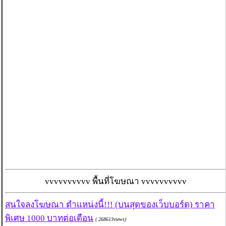
vvvvvvvvvv พื้นที่โฆษณา vvvvvvvvvv
สนใจลงโฆษณา ตำแหน่งนี้!!! (บนสุดของเว็บบอร์ด) ราคา
พิเศษ 1000 บาทต่อเดือน
( 268613views)