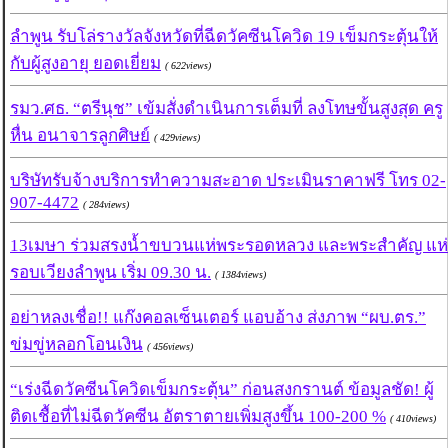
ลำพูน รับโล่รางวัลจังหวัดที่ฉีดวัคซีนโควิด 19 เข็มกระตุ้นให้
กับผู้สูงอายุ ยอดเยี่ยม
( 622views)
รมว.ศธ. “ตรีนุช” เข้มสั่งดำเนินการเต็มที่ ลงโทษขั้นสูงสุด ครู
หื่น อนาจารลูกศิษย์
( 429views)
บริษัทรับจ้างบริการทำความสะอาด ประเมินราคาฟรี โทร 02-
907-4472
( 284views)
13เมษา ร่วมสรงน้ำขบวนแห่พระรอดหลวง และพระสำคัญ แห่
รอบเวียงลำพูน เริ่ม 09.30 น.
( 1384views)
อย่าหลงเชื่อ!! แก๊งคอลเซ็นเตอร์ แอบอ้าง ส่งภาพ “ผบ.ตร.”
ข่มขู่หลอกโอนเงิน
( 456views)
“เร่งฉีดวัคซีนโควิดเข็มกระตุ้น” ก่อนสงกรานต์ ข้อมูลชัด! ผู้
ติดเชื้อที่ไม่ฉีดวัคซีน อัตราตายเพิ่มสูงขึ้น 100-200 %
( 410views)