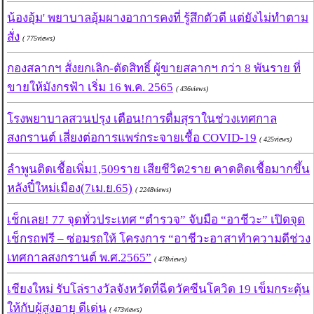
น้องอุ้ม' พยาบาลอุ้มผางอาการคงที่ รู้สึกตัวดี แต่ยังไม่ทำตาม
สั่ง
( 775views)
กองสลากฯ สั่งยกเลิก-ตัดสิทธิ์ ผู้ขายสลากฯ กว่า 8 พันราย ที่
ขายให้มังกรฟ้า เริ่ม 16 พ.ค. 2565
( 436views)
โรงพยาบาลสวนปรุง เตือน!การดื่มสุราในช่วงเทศกาล
สงกรานต์ เสี่ยงต่อการแพร่กระจายเชื้อ COVID-19
( 425views)
ลำพูนติดเชื้อเพิ่ม1,509ราย เสียชีวิต2ราย คาดติดเชื้อมากขึ้น
หลังปี๋ใหม่เมือง(7เม.ย.65)
( 2248views)
เช็กเลย! 77 จุดทั่วประเทศ “ตำรวจ” จับมือ “อาชีวะ” เปิดจุด
เช็กรถฟรี – ซ่อมรถให้ โครงการ “อาชีวะอาสาทำความดีช่วง
เทศกาลสงกรานต์ พ.ศ.2565”
( 478views)
เชียงใหม่ รับโล่รางวัลจังหวัดที่ฉีดวัคซีนโควิด 19 เข็มกระตุ้น
ให้กับผู้สูงอายุ ดีเด่น
( 473views)