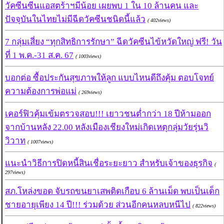
วัคซีนซีนแอสตร้าฯมีน้อย เผยพบ 1 ใน 10 ล้านคน และ
ปัจจุบันในไทยไม่มีฉีดวัคซีนชนิดนี้แล้ว
( 402views)
7 กลุ่มเสี่ยง “ทุกสิทธิการรักษา” ฉีดวัคซีนไข้หวัดใหญ่ ฟรี! วัน
ที่ 1 พ.ค.-31 ส.ค. 67
( 1003views)
บอกต่อ ซื้อประกันสุขภาพให้ลูก แบบไหนดีถึงคุ้ม ตอบโจทย์
ความต้องการพ่อแม่
( 269views)
เคอร์ฟิวคุ้มเข้มตรวจสอบ!!! เยาวชนต่ำกว่า 18 ปีห้ามออก
จากบ้านหลัง 22.00 หลังเมืองเชียงใหม่เกิดเหตุกลุ่มวัยรุ่นวิ
วิวาท
( 1007views)
แนะนำวิธีการปิดหนี้สินเชื่อระยะยาว สำหรับเจ้าของธุรกิจ
(
297views)
สภ.โหล่งขอด จับรถขนยาเสพติดเกือบ 6 ล้านเม็ด พบเป็นเด็ก
ชายอายุเพียง 14 ปี!!! ร่วมด้วย ส่วนอีกคนหลบหนีไป
( 822views)