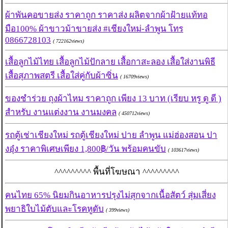
ผ้าพันคอขายส่ง ราคาถูก ราคาส่ง ผลิตจากผ้าฝ้ายแท้ทอ
มือ100% ผ้าขาวม้าขายส่ง #เชียงใหม่-ลำพูน โทร
0866728103
( 722162views)
เสื้อลูกไม้ไทย เสื้อลูกไม้ปักลาย เสื้อกาสะลอง เสื้อใส่งานพิธี
เสื้อสุภาพสตรี เสื้อใส่คู่กับผ้าซิ่น
( 16709views)
ของชำร่วย ถุงผ้าไหม ราคาถูก เพียง 13 บาท (เรียบ หรู ดู ดี )
สำหรับ งานแต่งงาน งานมงคล
( 450712views)
รถตู้เช่าเชียงใหม่ รถตู้เชียงใหม่ ปาย ลำพูน แม่ฮ่องสอน ปา
งอุ๋ง ราคาพิเศษเพียง 1,800฿/วัน พร้อมคนขับ
( 103617views)
^^^^^^^^^ พื้นที่โฆษณา ^^^^^^^^^
คนไทย 65% นิยมกินอาหารปรุงไม่สุกจากเนื้อสัตว์ สุ่มเสี่ยง
พยาธิใบไม้ตับและโรคหูดับ
( 399views)