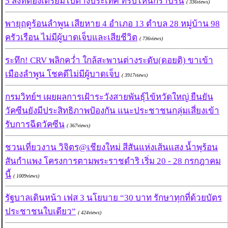
5 สิ่งที่ต้องเตรียมไปต่างประเทศ ทริปไหนก็ราบรื่น
( 336views)
พายุฤดูร้อนลำพูน เสียหาย 4 อำเภอ 13 ตำบล 28 หมู่บ้าน 98
ครัวเรือน ไม่มีผู้บาดเจ็บและเสียชีวิต
( 736views)
ระทึก! CRV พลิกคว่ำ ใกล้สะพานต่างระดับ(ดอยติ) ขาเข้า
เมืองลำพูน โชคดีไม่มีผู้บาดเจ็บ
( 3917views)
กรมวิทย์ฯ เผยผลการเฝ้าระวังสายพันธุ์ไข้หวัดใหญ่ ยืนยัน
วัคซีนยังมีประสิทธิภาพป้องกัน แนะประชาชนกลุ่มเสี่ยงเข้า
รับการฉีดวัคซีน
( 367views)
ชวนเที่ยวงาน วิจิตร@เชียงใหม่ สีสันแห่งเส้นแสง น้ำพุร้อน
สันกำแพง โครงการตามพระราชดำริ เริ่ม 20 - 28 กรกฎาคม
นี้
( 1009views)
รัฐบาลเดินหน้า เฟส 3 นโยบาย “30 บาท รักษาทุกที่ด้วยบัตร
ประชาชนใบเดียว”
( 424views)