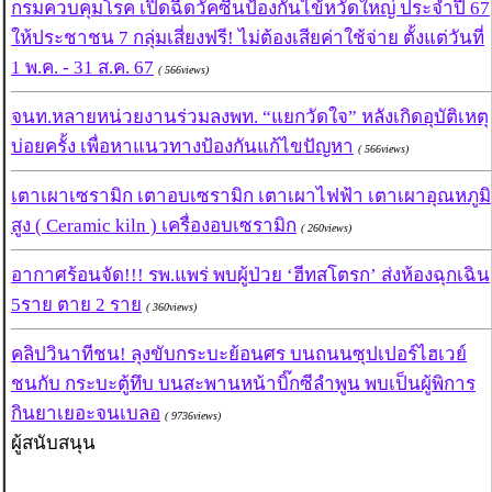
กรมควบคุมโรค เปิดฉีดวัคซีนป้องกันไข้หวัดใหญ่ ประจำปี 67
ให้ประชาชน 7 กลุ่มเสี่ยงฟรี! ไม่ต้องเสียค่าใช้จ่าย ตั้งแต่วันที่
1 พ.ค. - 31 ส.ค. 67
( 566views)
จนท.หลายหน่วยงานร่วมลงพท. “แยกวัดใจ” หลังเกิดอุบัติเหตุ
บ่อยครั้ง เพื่อหาแนวทางป้องกันแก้ไขปัญหา
( 566views)
เตาเผาเซรามิก เตาอบเซรามิก เตาเผาไฟฟ้า เตาเผาอุณหภูมิ
สูง ( Ceramic kiln ) เครื่องอบเซรามิก
( 260views)
อากาศร้อนจัด!!! รพ.แพร่ พบผู้ป่วย ‘ฮีทสโตรก’ ส่งห้องฉุกเฉิน
5ราย ตาย 2 ราย
( 360views)
คลิปวินาทีชน! ลุงขับกระบะย้อนศร บนถนนซุปเปอร์ไฮเวย์
ชนกับ กระบะตู้ทึบ บนสะพานหน้าบิ๊กซีลำพูน พบเป็นผู้พิการ
กินยาเยอะจนเบลอ
( 9736views)
ผู้สนับสนุน