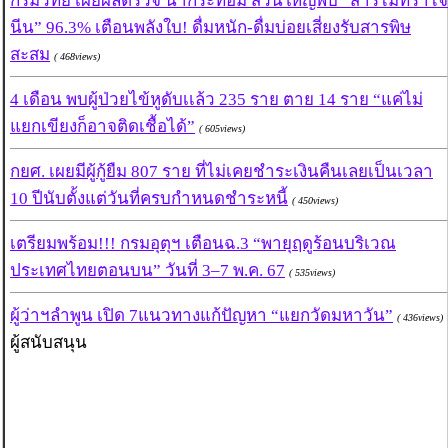
กรมวิทย์ เผยผลตรวจ น้ำกระท่อม ส่วนใหญ่พบ “สารไมทราไจ
นีน” 96.3% เตือนพลังใบ! ดื่มหนัก-ดื่มบ่อยเสี่ยงรับสารพิษ
สะสม
( 468views)
4 เดือน พบผู้ป่วยไข้หูดับเเล้ว 235 ราย ตาย 14 ราย “แค่ไม่
แยกเขียงก็อาจติดเชื้อได้”
( 605views)
กยศ. เผยมีผู้กู้ยืม 807 ราย ที่ไม่เคยชำระเงินคืนเลยเป็นเวลา
10 ปีนับตั้งแต่วันที่ครบกำหนดชำระหนี้
( 450views)
เตรียมพร้อม!!! กรมอุตุฯ เตือนฉ.3 “พายุฤดูร้อนบริเวณ
ประเทศไทยตอนบน” วันที่ 3–7 พ.ค. 67
( 535views)
ผู้ว่าฯลำพูน เปิด 7แนวทางแก้ปัญหา “แยกวัดมหาวัน”
( 436views)
ผู้สนับสนุน