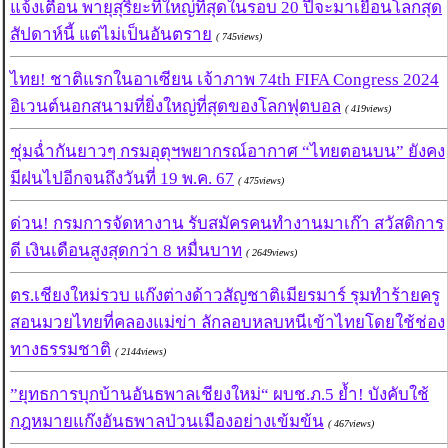
แจ้งเตือน พายุสุริยะที่ใหญ่ที่สุดในรอบ 20 ปีจะมาเยือนโลกสุด
สัปดาห์นี้ แต่ไม่เป็นอันตราย
( 745views)
ไทย! ชาติแรกในอาเซียน เจ้าภาพ 74th FIFA Congress 2024
อิเวนต์นอกสนามที่ยิ่งใหญ่ที่สุดของโลกฟุตบอล
( 419views)
ชุ่มฉ่ำกันยาวๆ กรมอุตุฯพยากรณ์อากาศ “ไทยตอนบน” ยังคง
มีฝนไปอีกจนถึงวันที่ 19 พ.ค. 67
( 475views)
ด่วน! กรมการจัดหางาน รับสมัครคนทำงานมาเก๊า สวัสดิการ
ดี เงินเดือนสูงสุดกว่า 8 หมื่นบาท
( 2649views)
ตร.เชียงใหม่รวบ แก๊งต่างด้าวสัญชาติเมียรมาร์ รุมทำร้ายครู
สอนมวยไทยที่คลองแม่ข่า ลักลอบหลบหนีเข้าไทยโดยใช้ช่อง
ทางธรรมชาติ
( 2144views)
”ยุทธการบุกบ้านอันธพาลเชียงใหม่“ ผบช.ภ.5 ย้ำ! บังคับใช้
กฎหมายแก๊งอันธพาลป่วนเมืองอย่างเข้มข้น
( 467views)