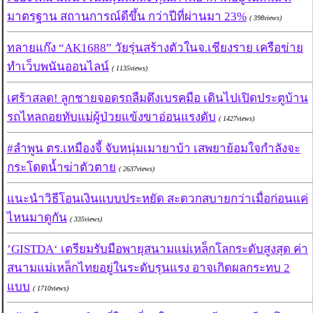
มาตรฐาน สถานการณ์ดีขึ้น กว่าปีที่ผ่านมา 23%
( 398views)
ทลายแก๊ง “AK1688” วัยรุ่นสร้างตัวในจ.เชียงราย เครือข่าย
ทำเว็บพนันออนไลน์
( 1135views)
เศร้าสลด! ลูกชายจอดรถลืมดึงเบรคมือ เดินไปเปิดประตูบ้าน
รถไหลถอยทับแม่ผู้ป่วยแข้งขาอ่อนแรงดับ
( 1427views)
#ลำพูน ตร.เหมืองจี้ จับหนุ่มเมายาบ้า เสพยาย้อมใจกำลังจะ
กระโดดน้ำฆ่าตัวตาย
( 2637views)
แนะนำวิธีโอนเงินแบบประหยัด สะดวกสบายกว่าเมื่อก่อนแค่
ไหนมาดูกัน
( 335views)
’GISTDA‘ เตรียมรับมือพายุสนามแม่เหล็กโลกระดับสูงสุด ค่า
สนามแม่เหล็กไทยอยู่ในระดับรุนแรง อาจเกิดผลกระทบ 2
แบบ
( 1710views)