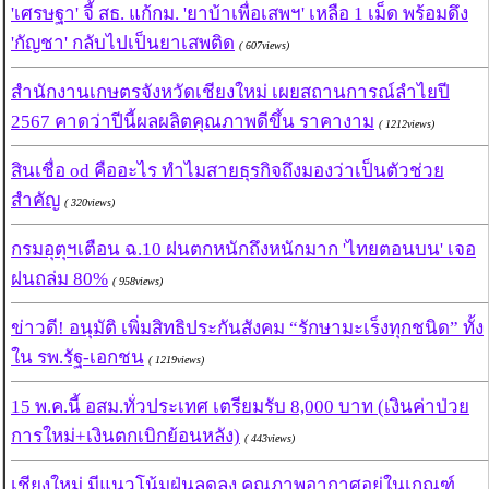
'เศรษฐา' จี้ สธ. แก้กม. 'ยาบ้าเพื่อเสพฯ' เหลือ 1 เม็ด พร้อมดึง
'กัญชา' กลับไปเป็นยาเสพติด
( 607views)
สำนักงานเกษตรจังหวัดเชียงใหม่ เผยสถานการณ์ลำไยปี
2567 คาดว่าปีนี้ผลผลิตคุณภาพดีขึ้น ราคางาม
( 1212views)
สินเชื่อ od คืออะไร ทำไมสายธุรกิจถึงมองว่าเป็นตัวช่วย
สำคัญ
( 320views)
กรมอุตุฯเตือน ฉ.10 ฝนตกหนักถึงหนักมาก 'ไทยตอนบน' เจอ
ฝนถล่ม 80%
( 958views)
ข่าวดี! อนุมัติ เพิ่มสิทธิประกันสังคม “รักษามะเร็งทุกชนิด” ทั้ง
ใน รพ.รัฐ-เอกชน
( 1219views)
15 พ.ค.นี้ อสม.ทั่วประเทศ เตรียมรับ 8,000 บาท (เงินค่าป่วย
การใหม่+เงินตกเบิกย้อนหลัง)
( 443views)
เชียงใหม่ มีแนวโน้มฝุ่นลดลง คุณภาพอากาศอยู่ในเกณฑ์