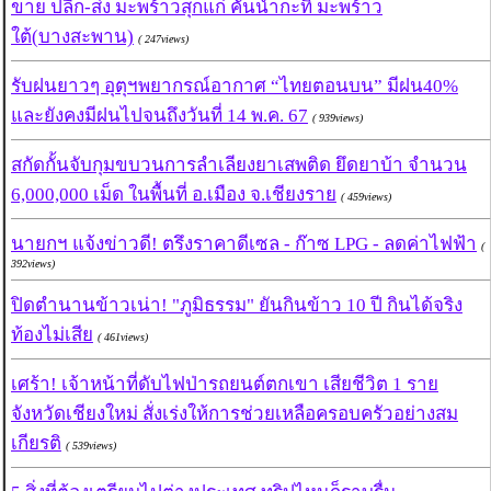
ขาย ปลีก-ส่ง มะพร้าวสุกแก่ คั้นน้ำกะทิ มะพร้าว
ใต้(บางสะพาน)
( 247views)
รับฝนยาวๆ อุตุฯพยากรณ์อากาศ “ไทยตอนบน” มีฝน40%
และยังคงมีฝนไปจนถึงวันที่ 14 พ.ค. 67
( 939views)
สกัดกั้นจับกุมขบวนการลำเลียงยาเสพติด ยึดยาบ้า จำนวน
6,000,000 เม็ด ในพื้นที่ อ.เมือง จ.เชียงราย
( 459views)
นายกฯ แจ้งข่าวดี! ตรึงราคาดีเซล - ก๊าซ LPG - ลดค่าไฟฟ้า
(
392views)
ปิดตำนานข้าวเน่า! "ภูมิธรรม" ยันกินข้าว 10 ปี กินได้จริง
ท้องไม่เสีย
( 461views)
เศร้า! เจ้าหน้าที่ดับไฟป่ารถยนต์ตกเขา เสียชีวิต 1 ราย
จังหวัดเชียงใหม่ สั่งเร่งให้การช่วยเหลือครอบครัวอย่างสม
เกียรติ
( 539views)