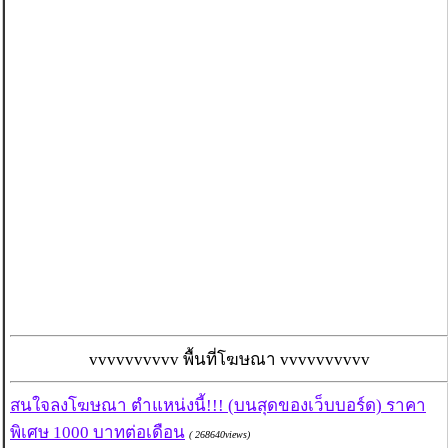
vvvvvvvvvv พื้นที่โฆษณา vvvvvvvvvv
สนใจลงโฆษณา ตำแหน่งนี้!!! (บนสุดของเว็บบอร์ด) ราคา
พิเศษ 1000 บาทต่อเดือน
( 268640views)