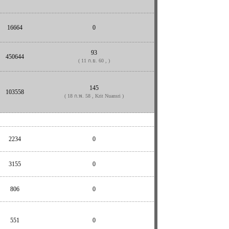
16664
0
93
450644
( 11 ก.ย. 60 , )
145
103558
( 18 ก.พ. 58 , Krit Nuansri )
2234
0
3155
0
806
0
551
0