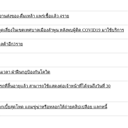
งานส่งของ-ดื่มเหล้า แพร่เชื้อแล้ว 4ราย
้อจุดเสี่ยงในเขตเทศบาลเมืองลำพูน หลังพบผู้ติด COVID19 มาใช้บริการ
ดลต้าอีก3ราย
ินเวลา ฝ่าฝืนกฏป้องกันโควิด
่สิ้นอายุแล้ว สามารถใช้แสดงต่อเจ้าหน้าที่ได้จนถึงวันที่ 30
อกเบี้ยสุดโหด แถมขู่ฆ่าหรือหลอกให้ถ่ายคลิปเปลือย แลกหนี้