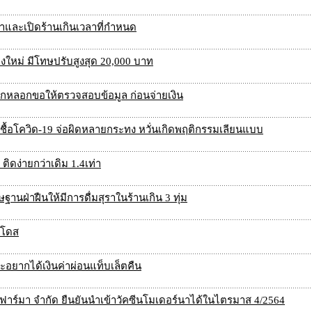
ล้าและเปิดร้านเกินเวลาที่กำหนด
งใหม่ มีโทษปรับสูงสุด 20,000 บาท
ังถูกหลอกขอให้ตรวจสอบข้อมูล ก่อนจ่ายเงิน
ื้อโควิด-19 จ่อผิดหลายกระทง หวั่นเกิดพฤติกรรมเลียนแบบ
ิดง่ายกว่าเดิม 1.4เท่า
านฝ่าฝืนให้มีการดื่มสุราในร้านเกิน 3 ทุ่ม
นโดส
าะอยากได้เงินค่าผ่อนแท็บเล็ตคืน
 ฟาร์มา จำกัด ยืนยันนำเข้าวัคซีนโมเดอร์นาได้ในไตรมาส 4/2564