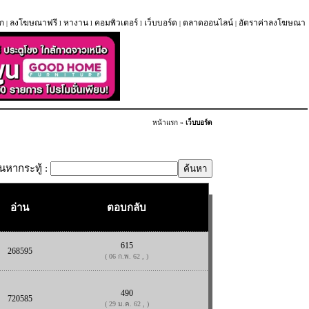
ก
ลงโฆษณาฟรี
หางาน
คอมพิวเตอร์
เว็บบอร์ด
ตลาดออนไลน์
อัตราค่าลงโฆษณา
|
l
l
l
|
|
หน้าแรก
»
เว็บบอร์ด
้นหากระทู้ :
อ่าน
ตอบกลับ
615
268595
( 06 ก.พ. 62 , )
490
720585
( 29 ม.ค. 62 , )