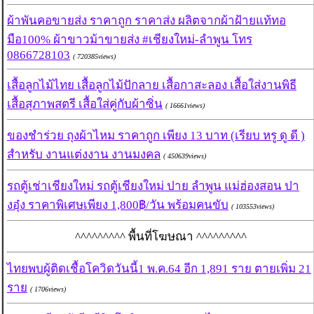
ผ้าพันคอขายส่ง ราคาถูก ราคาส่ง ผลิตจากผ้าฝ้ายแท้ทอ
มือ100% ผ้าขาวม้าขายส่ง #เชียงใหม่-ลำพูน โทร
0866728103
( 720385views)
เสื้อลูกไม้ไทย เสื้อลูกไม้ปักลาย เสื้อกาสะลอง เสื้อใส่งานพิธี
เสื้อสุภาพสตรี เสื้อใส่คู่กับผ้าซิ่น
( 16661views)
ของชำร่วย ถุงผ้าไหม ราคาถูก เพียง 13 บาท (เรียบ หรู ดู ดี )
สำหรับ งานแต่งงาน งานมงคล
( 450639views)
รถตู้เช่าเชียงใหม่ รถตู้เชียงใหม่ ปาย ลำพูน แม่ฮ่องสอน ปา
งอุ๋ง ราคาพิเศษเพียง 1,800฿/วัน พร้อมคนขับ
( 103553views)
^^^^^^^^^ พื้นที่โฆษณา ^^^^^^^^^
ไทยพบผู้ติดเชื้อโควิดวันนี้1 พ.ค.64 อีก 1,891 ราย ตายเพิ่ม 21
ราย
( 1706views)