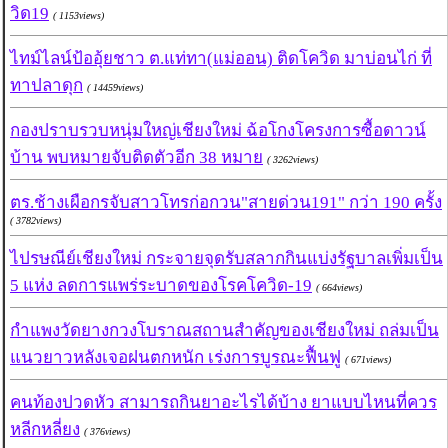
วิด19
( 1153views)
ไทม์ไลน์ป้ออุ้ยชาว ต.แท่ทา(แม่ออน) ติดโควิด มาบ่อนไก่ ที่
ทาปลาดุก
( 14459views)
กองปราบรวบหนุ่มใหญ่เชียงใหม่ ฉ้อโกงโครงการซื้อดาวน์
บ้าน พบหมายจับติดตัวอีก 38 หมาย
( 3262views)
ตร.ช้างเผือกรจับสาวโทรก่อกวน"สายด่วน191" กว่า 190 ครั้ง
( 3782views)
ไปรษณีย์เชียงใหม่ กระจายจุดรับสลากกินแบ่งรัฐบาลเพิ่มเป็น
5 แห่ง ลดการแพร่ระบาดของโรคโควิด-19
( 664views)
กำแพงวัดยางกวงโบราณสถานสำคัญของเชียงใหม่ ถล่มเป็น
แนวยาวหลังเจอฝนตกหนัก เร่งการบูรณะฟื้นฟู
( 671views)
คนท้องปวดหัว สามารถกินยาอะไรได้บ้าง ยาแบบไหนที่ควร
หลีกหลี่ยง
( 376views)