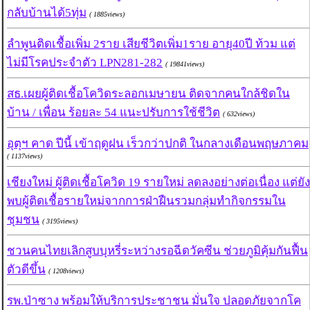
กลับบ้านได้5ทุ่ม
( 1885views)
ลำพูนติดเชื้อเพิ่ม 2ราย เสียชีวิตเพิ่ม1ราย อายุ40ปี ท้วม แต่
ไม่มีโรคประจำตัว LPN281-282
( 19841views)
สธ.เผยผู้ติดเชื้อโควิดระลอกเมษายน ติดจากคนใกล้ชิดใน
บ้าน / เพื่อน ร้อยละ 54 แนะปรับการใช้ชีวิต
( 632views)
อุตุฯ คาด ปีนี้ เข้าฤดูฝน เร็วกว่าปกติ ในกลางเดือนพฤษภาคม
( 1137views)
เชียงใหม่ ผู้ติดเชื้อโควิด 19 รายใหม่ ลดลงอย่างต่อเนื่อง แต่ยัง
พบผู้ติดเชื้อรายใหม่จากการฝ่าฝืนรวมกลุ่มทำกิจกรรมใน
ชุมชน
( 3195views)
ชวนคนไทยเลิกสูบบุหรี่ระหว่างรอฉีดวัคซีน ช่วยภูมิคุ้มกันฟื้น
ตัวดีขึ้น
( 1208views)
รพ.ป่าซาง พร้อมให้บริการประชาชน มั่นใจ ปลอดภัยจากโค