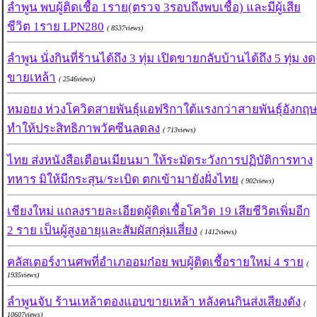
ลำพูน พบผู้ติดเชื้อ 1ราย(ตรวจ 3รอบถึงพบเชื้อ) และมีผู้เสีย
ชีวิต 1ราย LPN280
( 8537views)
ลำพูน นั่งกินที่ร้านได้ถึง 3 ทุ่ม เปิดขายกลับบ้านได้ถึง 5 ทุ่ม งด
ขายเหล้า
( 2546views)
หมอยง ห่วงโควิดสายพันธุ์แอฟริกาใต้แรงกว่าสายพันธุ์อังกฤษ
ทำให้ประสิทธิภาพวัคซีนลดลง
( 713views)
ไทย ส่งหนังสือเตือนเมียนมา ให้ระมัดระวังการปฏิบัติการทาง
ทหาร มิให้มีกระสุน/ระเบิด ตกเข้ามายังฝั่งไทย
( 902views)
เชียงใหม่ แถลงรายละเอียดผู้ติดเชื้อโควิด 19 เสียชีวิตเพิ่มอีก
2 ราย เป็นผู้สูงอายุและสัมผัสกลุ่มเสี่ยง
( 1412views)
คลัสเตอร์งานศพที่อำเภออมก๋อย พบผู้ติดเชื้อรายใหม่ 4 ราย
(
1935views)
ลำพูนจับ ร้านเหล้าตองแอบขายเหล้า หลังคนกินส่งเสียงดัง
(
10607views)