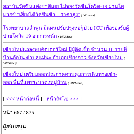
สถาบันวัคซีนแห่งชาติเผย ไม่จองวัคซีนโควิด-19 ผ่านโค
แวกซ์ "เสี่ยงได้วัคซีนช้า – ราคาสูง"
( 589views)
โรงพยาบาลลำพูน มีแผนปรับปรุงหอผู้ป่วย ICU เพื่อรองรับผู้
ป่วยโควิด 19 อาการหนัก
( 1073views)
เชียงใหม่แถลงพบคัตเตอร์ใหม่ มีผู้ติดเชื้อ จำนวน 10 รายที่
บ้านอ้อใน ตำบลแม่นะ อำเภอเชียงดาว จังหวัดเชียงใหม่
(
5301views)
เชียงใหม่ เตรียมออกประกาศควบคุมการเดินทางเข้า-
ออก พื้นที่แพร่ระบาด2หมู่บ้าน
( 3049views)
[
<<< หน้าก่อนนี้
] [
หน้าถัดไป >>>
]
หน้า 667 / 875
ผู้สนับสนุน