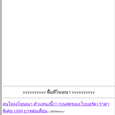
vvvvvvvvvv พื้นที่โฆษณา vvvvvvvvvv
สนใจลงโฆษณา ตำแหน่งนี้!!! (บนสุดของเว็บบอร์ด) ราคา
พิเศษ 1000 บาทต่อเดือน
( 268594views)