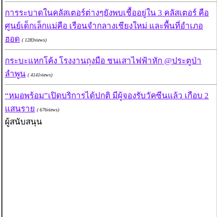
การระบาดในคลัสเตอร์ต่างๆยังพบเชื้ออยู่ใน 3 คลัสเตอร์ คือ
ศูนย์เด็กเล็กแม่คือ เรือนจำกลางเชียงใหม่ และพื้นที่อำเภอ
ฮอด
( 1283views)
กระบะแหกโค้ง โรงงานถุงมือ ชนเสาไฟฟ้าหัก @ประตูป่า
ลำพูน
( 4141views)
“หมอพร้อม”เปิดบริการได้ปกติ มีผู้จองรับวัคซีนแล้ว เกือบ 2
แสนราย
( 676views)
ผู้สนับสนุน