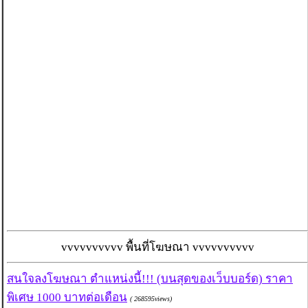
vvvvvvvvvv พื้นที่โฆษณา vvvvvvvvvv
สนใจลงโฆษณา ตำแหน่งนี้!!! (บนสุดของเว็บบอร์ด) ราคา
พิเศษ 1000 บาทต่อเดือน
( 268595views)