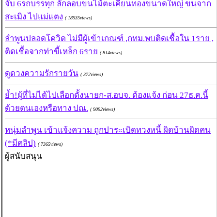
จับ 6รถบรรทุก ลักลอบขนไม้ตะเคียนทองขนาดใหญ่ ขนจาก
สะเมิง ไปแม่แตง
( 18535views)
ลำพูนปลอดโควิด ไม่มีผู้เข้าเกณฑ์ ,กทม.พบติดเชื้อใน 1ราย ,
ติดเชื้อจากท่าขี้เหล็ก 6ราย
( 814views)
ดูดวงความรักรายวัน
( 372views)
ย้ำ!ผู้ที่ไม่ได้ไปเลือกตั้งนายก-ส.อบจ. ต้องแจ้ง ก่อน 27ธ.ค.นี้
ด้วยตนเองหรือทาง ปณ.
( 9092views)
หนุ่มลำพูน เข้าแจ้งความ ถูกปาระเบิดทวงหนี้ ผิดบ้านผิดคน
(*มีคลิป)
( 7365views)
ผู้สนับสนุน