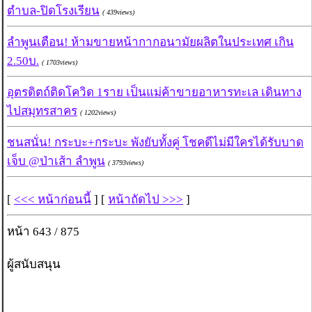
ตำบล-ปิดโรงเรียน
( 439views)
ลำพูนเตือน! ห้ามขายหน้ากากอนามัยผลิตในประเทศ เกิน
2.50บ.
( 1703views)
อุตรดิตถ์ติดโควิด 1ราย เป็นแม่ค้าขายอาหารทะเล เดินทาง
ไปสมุทรสาคร
( 1202views)
ชนสนั่น! กระบะ+กระบะ พังยับทั้งคู่ โชคดีไม่มีใครได้รับบาด
เจ็บ @ป่าเส้า ลำพูน
( 3793views)
[
<<< หน้าก่อนนี้
] [
หน้าถัดไป >>>
]
หน้า 643 / 875
ผู้สนับสนุน