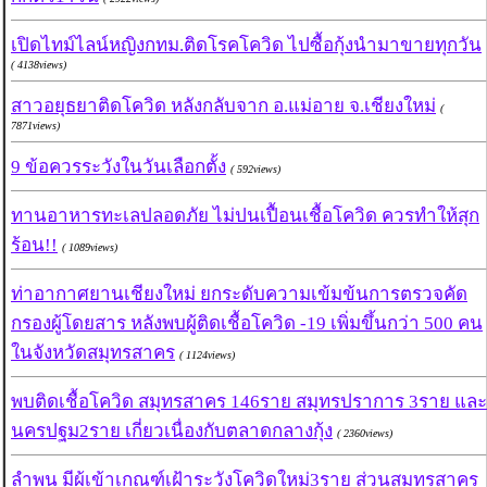
เปิดไทม์ไลน์หญิงกทม.ติดโรคโควิด ไปซื้อกุ้งนำมาขายทุกวัน
( 4138views)
สาวอยุธยาติดโควิด หลังกลับจาก อ.แม่อาย จ.เชียงใหม่
(
7871views)
9 ข้อควรระวังในวันเลือกตั้ง
( 592views)
ทานอาหารทะเลปลอดภัย ไม่ปนเปื้อนเชื้อโควิด ควรทำให้สุก
ร้อน!!
( 1089views)
ท่าอากาศยานเชียงใหม่ ยกระดับความเข้มข้นการตรวจคัด
กรองผู้โดยสาร หลังพบผู้ติดเชื้อโควิด -19 เพิ่มขึ้นกว่า 500 คน
ในจังหวัดสมุทรสาคร
( 1124views)
พบติดเชื้อโควิด สมุทรสาคร 146ราย สมุทรปราการ 3ราย และ
นครปฐม2ราย เกี่ยวเนื่องกับตลาดกลางกุ้ง
( 2360views)
ลำพูน มีผู้เข้าเกณฑ์เฝ้าระวังโควิดใหม่3ราย ส่วนสมุทรสาคร