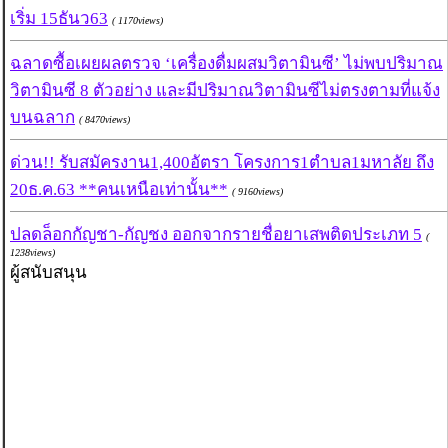
เริ่ม 15ธันว63
( 1170views)
ฉลาดซื้อเผยผลตรวจ ‘เครื่องดื่มผสมวิตามินซี’ ไม่พบปริมาณ
วิตามินซี 8 ตัวอย่าง และมีปริมาณวิตามินซีไม่ตรงตามที่แจ้ง
บนฉลาก
( 8470views)
ด่วน!! รับสมัครงาน1,400อัตรา โครงการ1ตำบล1มหาลัย ถึง
20ธ.ค.63 **คนเหนือเท่านั้น**
( 9160views)
ปลดล็อกกัญชา-กัญชง ออกจากรายชื่อยาเสพติดประเภท 5
(
1238views)
ผู้สนับสนุน