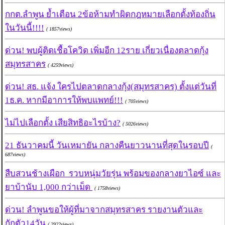
กกต.ลำพูน ย้ำเตือน 2ข้อห้ามทำผิดกฎหมายเลือกตั้งท้องถิ่น
ในวันนี้!!!!
( 1857views)
ด่วน! พบผู้ติดเชื้อโควิด เพิ่มอีก 12ราย เกี่ยวเนื่องตลาดกุ้ง
สมุทรสาคร
( 4259views)
ด่วน! สธ. แจ้ง ใครไปตลาดกลางกุ้ง(สมุทรสาคร) ตั้งแต่วันที่
1ธ.ค. หากมีอาการให้พบแพทย์!!!
( 705views)
ไม่ไปเลือกตั้ง เสียสิทธิอะไรบ้าง?
( 5026views)
21 ธันวาคมนี้ วันเหมายัน กลางคืนยาวนานที่สุดในรอบปี
(
687views)
สืบสวนช้างเผือก รวบหนุ่มวัยรุ่น พร้อมของกลางยาไอซ์ และ
ยาบ้านับ 1,000 กว่าเม็ด
( 1758views)
ด่วน! ลำพูนขอให้ผู้ที่มาจากสมุทรสาคร รายงานตัวและ
กักตัว14วัน
( 2922views)