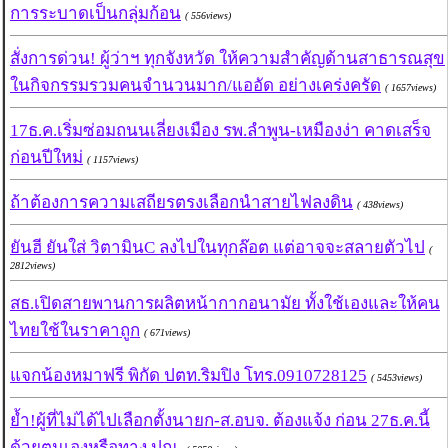
การระบาดเป็นกลุ่มก้อน
( 556views)
สั่งการด่วน! ผู้ว่าฯ ทุกจังหวัด ให้ความสำคัญด้านสาธารณสุข
ในกิจกรรมรวมคนจำนวนมาก/แออัด อย่างเคร่งครัด
( 1657views)
17ธ.ค.เริ่มซ่อมถนนเลี่ยงเมือง รพ.ลำพูน-เหมืองง่า คาดเสร็จ
ก่อนปีใหม่
( 1157views)
ถ้าต้องการความเสถียรตรงเลือกนําสายไฟลงดิน
( 438views)
ยันฮี ยันใส่ วิตามินC ลงไปในทุกล๊อต แต่อาจจะสลายตัวไป
(
2812views)
สธ.เปิดสายพานการผลิตหน้ากากอนามัย ทั้งใช้เองและให้คน
ไทยใช้ในราคาถูก
( 671views)
แจกน้องหมาฟรี พิกัด ปตท.ริมปิง โทร.0910728125
( 5453views)
ย้ำ!ผู้ที่ไม่ได้ไปเลือกตั้งนายก-ส.อบจ. ต้องแจ้ง ก่อน 27ธ.ค.นี้
ด้วยตนเองหรือทาง ปณ.