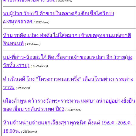
( 5050views)
พบผู้ป่วย วัย67ปี ค้าขายในตลาดกุ้ง ติดเชื้อโควิด19
@สมุทรสาคร
( 2332views)
ห้าม รถดัดแปลง ท่อดัง ไม่ใส่หมวก เข้าเขตอุทยานแห่งชาติ
อินทนนท์
( 1344views)
แม่-พี่สาว-น้องสะใภ้ ติดเชื้อจากเจ้าของแพปลา อีก 3ราย(สูง
วัยทั้ง 3ราย)
( 11595views)
ดำเนินคดี โกง "โครงการคนละครึ่ง" เตือนโทษต่างกรรมต่าง
วาระ
( 392views)
เมืองลำพูน คว้ารางวัลพระราชทาน เทศบาลน่าอยู่อย่างยั่งยืน
ยอดเยี่ยม ระดับประเทศ ปี62
( 1345views)
ห้ามจำหน่ายจ่ายแจกเลี้ยงสุราทุกชนิด ตั้งแต่ 19ธ.ค.-20ธ.ค.
18.00น.
( 2556views)