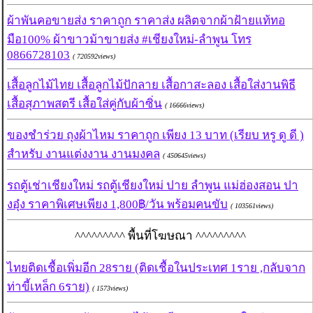
ผ้าพันคอขายส่ง ราคาถูก ราคาส่ง ผลิตจากผ้าฝ้ายแท้ทอ
มือ100% ผ้าขาวม้าขายส่ง #เชียงใหม่-ลำพูน โทร
0866728103
( 720592views)
เสื้อลูกไม้ไทย เสื้อลูกไม้ปักลาย เสื้อกาสะลอง เสื้อใส่งานพิธี
เสื้อสุภาพสตรี เสื้อใส่คู่กับผ้าซิ่น
( 16666views)
ของชำร่วย ถุงผ้าไหม ราคาถูก เพียง 13 บาท (เรียบ หรู ดู ดี )
สำหรับ งานแต่งงาน งานมงคล
( 450645views)
รถตู้เช่าเชียงใหม่ รถตู้เชียงใหม่ ปาย ลำพูน แม่ฮ่องสอน ปา
งอุ๋ง ราคาพิเศษเพียง 1,800฿/วัน พร้อมคนขับ
( 103561views)
^^^^^^^^^ พื้นที่โฆษณา ^^^^^^^^^
ไทยติดเชื้อเพิ่มอีก 28ราย (ติดเชื้อในประเทศ 1ราย ,กลับจาก
ท่าขี้เหล็ก 6ราย)
( 1573views)