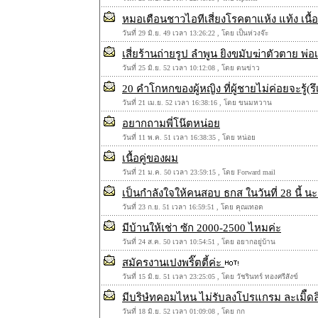
หมอเตือนชาวไอทีเสี่ยงโรคตาแห้ง แท้ง เนื้อ
วันที่ 29 มิ.ย. 49 เวลา 13:26:22 , โดย เป็นห่วงจ๊ะ
เสี่ยร้านถ่ายรูป ลำพูน ยิงขมับฆ่าตัวตาย พ
วันที่ 25 มิ.ย. 52 เวลา 10:12:08 , โดย ตนข่าว
20 คำโกหกของผู้หญิง ที่ผู้ชายไม่ค่อยจะรู้(รึ
วันที่ 21 เม.ย. 52 เวลา 16:38:16 , โดย ขนมหวาน
อยากถามพี่โน๊ตหน่อย
วันที่ 11 พ.ค. 51 เวลา 16:38:35 , โดย หน่อย
เนื้อคู่ของผม
วันที่ 21 ม.ค. 50 เวลา 23:59:15 , โดย Forward mail
เป็นกำลังใจให้คนสอบ ธกส ในวันที่ 28 นี้ น
วันที่ 23 ก.ย. 51 เวลา 16:59:51 , โดย คุณเทอด
มีบ้านให้เช่า ซัก 2000-2500 ไหมค่ะ
วันที่ 24 ส.ค. 50 เวลา 10:54:51 , โดย อยากอยู่บ้าน
สมัครงานเปงพริ๊ตตี้ค่ะ
วันที่ 15 มิ.ย. 51 เวลา 23:25:05 , โดย วัชรินทร์ ทองศรีสังข์
มีบริษํทคอมไหน ไม่รับลงโปรแกรม ละเมิืดลิข
วันที่ 18 มิ.ย. 52 เวลา 01:09:08 , โดย กก