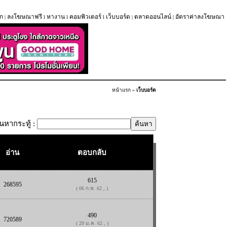
ก
ลงโฆษณาฟรี
หางาน
คอมพิวเตอร์
เว็บบอร์ด
ตลาดออนไลน์
อัตราค่าลงโฆษณา
|
l
l
l
|
|
หน้าแรก
»
เว็บบอร์ด
้นหากระทู้ :
อ่าน
ตอบกลับ
615
268595
( 06 ก.พ. 62 , )
490
720589
( 29 ม.ค. 62 , )