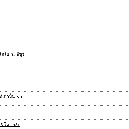
ตโย กะ อีซูซุ
้เท่านั้น
 5 โมง กลับ