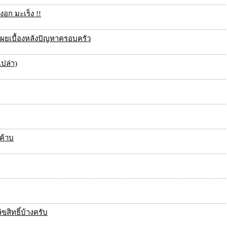
งอก มะเร็ง !!
่อเผยเบื้องหลังปัญหาครอบครัว
เปล่า)
ะค้าบ
สิทธิ์บ้างครับ