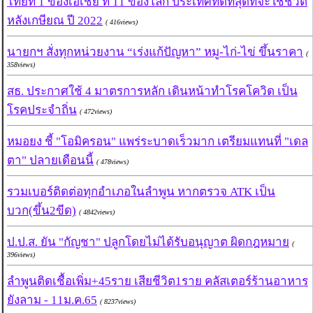
ไทยที่ 1 ของเอเชีย ที่ 11 ของโลก ประเทศที่ดีที่สุดที่จะใช้ชีวิต
หลังเกษียณ ปี 2022
( 416views)
นายกฯ สั่งทุกหน่วยงาน “เร่งแก้ปัญหา” หมู-ไก่-ไข่ ขึ้นราคา
(
358views)
สธ. ประกาศใช้ 4 มาตรการหลัก เดินหน้าทำโรคโควิด เป็น
โรคประจำถิ่น
( 472views)
หมอยง ชี้ "โอมิครอน" แพร่ระบาดเร็วมาก เตรียมแทนที่ "เดล
ตา" ปลายเดือนนี้
( 478views)
รวมเบอร์ติดต่อทุกอำเภอในลำพูน หากตรวจ ATK เป็น
บวก(ขึ้น2ขีด)
( 4842views)
ป.ป.ส. ยัน "กัญชา" ปลูกโดยไม่ได้รับอนุญาต ผิดกฎหมาย
(
396views)
ลำพูนติดเชื้อเพิ่ม+45ราย เสียชีวิต1ราย คลัสเตอร์ร้านอาหาร
ยังลาม - 11ม.ค.65
( 8237views)