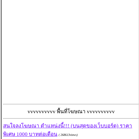
vvvvvvvvvv พื้นที่โฆษณา vvvvvvvvvv
สนใจลงโฆษณา ตำแหน่งนี้!!! (บนสุดของเว็บบอร์ด) ราคา
พิเศษ 1000 บาทต่อเดือน
( 268613views)