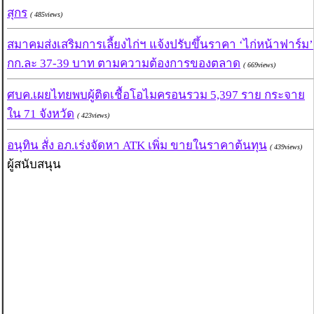
สุกร
( 485views)
สมาคมส่งเสริมการเลี้ยงไก่ฯ แจ้งปรับขึ้นราคา ‘ไก่หน้าฟาร์ม’
กก.ละ 37-39 บาท ตามความต้องการของตลาด
( 669views)
ศบค.เผยไทยพบผู้ติดเชื้อโอไมครอนรวม 5,397 ราย กระจาย
ใน 71 จังหวัด
( 423views)
อนุทิน สั่ง อภ.เร่งจัดหา ATK เพิ่ม ขายในราคาต้นทุน
( 439views)
ผู้สนับสนุน