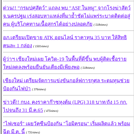
ด่วน!! “กรมปศุสัตว์” แถลง พบ “ASF ในหมู” จากโรงฆ่าสัตว์
จ.นครปฐม เร่งสอบหาแหล่งที่มาย้ำชัดไม่แพร่ระบาดติดต่อสู่
คน ผู้บริโภคทานเนื้อสุกรได้อย่างปลอดภัย
( 518views)
อภ.เตรียมเปิดขาย ATK ออนไลน์ ราคาทุน 35 บาท ให้สิทธิ
คนละ 1 กล่อง
( 1501views)
ผู้ว่าฯ เชียงใหม่เผย โควิด-19 ในพื้นที่ดีขึ้น พบผู้ติดเชื้อราย
ใหม่ลดลงพร้อมยืนยันเตียงมีเพียงพอ
( 518views)
เชียงใหม่ เตรียมจัดการแข่งขันกอล์ฟการกุศล ระดมทุนช่วย
ป้องกันไฟป่า
( 376views)
ข่าวดี!! กบง. คงราคาก๊าซหุงต้ม (LPG) 318 บาท/ถัง 15 กก.
ไปจนถึง 31 มี.ค.65
( 475views)
"ไฟเซอร์" เผยวัคซีนป้องกัน "โอมิครอน" เริ่มผลิตแล้ว พร้อม
ฉีด มี.ค. นี้
( 731views)