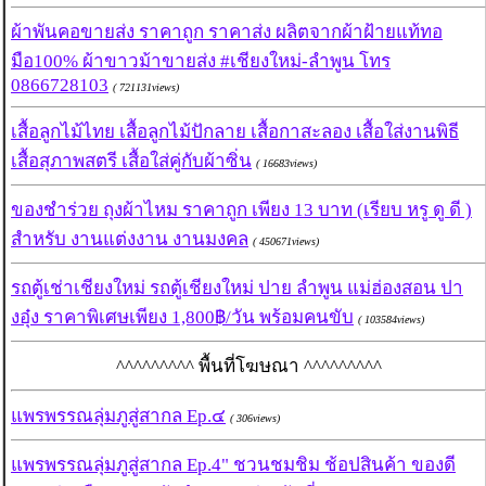
ผ้าพันคอขายส่ง ราคาถูก ราคาส่ง ผลิตจากผ้าฝ้ายแท้ทอ
มือ100% ผ้าขาวม้าขายส่ง #เชียงใหม่-ลำพูน โทร
0866728103
( 721131views)
เสื้อลูกไม้ไทย เสื้อลูกไม้ปักลาย เสื้อกาสะลอง เสื้อใส่งานพิธี
เสื้อสุภาพสตรี เสื้อใส่คู่กับผ้าซิ่น
( 16683views)
ของชำร่วย ถุงผ้าไหม ราคาถูก เพียง 13 บาท (เรียบ หรู ดู ดี )
สำหรับ งานแต่งงาน งานมงคล
( 450671views)
รถตู้เช่าเชียงใหม่ รถตู้เชียงใหม่ ปาย ลำพูน แม่ฮ่องสอน ปา
งอุ๋ง ราคาพิเศษเพียง 1,800฿/วัน พร้อมคนขับ
( 103584views)
^^^^^^^^^ พื้นที่โฆษณา ^^^^^^^^^
แพรพรรณลุ่มภูสู่สากล Ep.๔
( 306views)
แพรพรรณลุ่มภูสู่สากล Ep.4" ชวนชมชิม ช้อปสินค้า ของดี