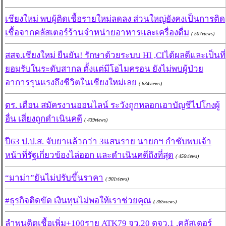
เชียงใหม่ พบผู้ติดเชื้อรายใหม่ลดลง ส่วนใหญ่ยังคงเป็นการติด
เชื้อจากคลัสเตอร์ร้านจำหน่ายอาหารและเครื่องดื่ม
( 507views)
สสจ.เชียงใหม่ ยืนยัน! รักษาด้วยระบบ HI ,CIได้ผลดีและเป็นที่
ยอมรับในระดับสากล ตั้งแต่มีโอไมครอน ยังไม่พบผู้ป่วย
อาการรุนแรงถึงชีวิตในเชียงใหม่เลย
( 634views)
ตร. เตือน สมัครงานออนไลน์ ระวังถูกหลอกเอาบัญชีไปโกงผู้
อื่น เสี่ยงถูกดำเนินคดี
( 439views)
ปี63 ป.ป.ส. จับยาแล้วกว่า 3แสนราย นายกฯ กำชับพบเจ้า
หน้าที่รัฐเกี่ยวข้องไล่ออก และดำเนินคดีถึงที่สุด
( 456views)
“มาม่า”ยันไม่ปรับขึ้นราคา
( 901views)
#ธุรกิจติดขัด เงินทุนไม่พอให้เราช่วยคุณ
( 385views)
ลำพูนติดเชื้อเพิ่ม+100ราย ATK79 จว.20 ตจว.1 ,คลัสเตอร์