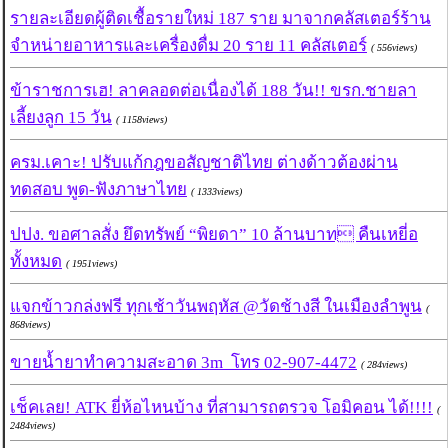
รายละเอียดผู้ติดเชื้อรายใหม่ 187 ราย มาจากคลัสเตอร์ร้าน
จำหน่ายอาหารและเครื่องดื่ม 20 ราย 11 คลัสเตอร์
( 556views)
ข้าราชการเฮ! ลาคลอดต่อเนื่องได้ 188 วัน!! ขรก.ชายลา
เลี้ยงลูก 15 วัน
( 1158views)
ครม.เคาะ! ปรับแก้กฎขอสัญชาติไทย ต่างด้าวต้องผ่าน
ทดสอบ พูด-ฟังภาษาไทย
( 1333views)
ปปง. ขอศาลสั่ง ยึดทรัพย์ “พิยดา” 10 ล้านบาท คืนเหยี่อ
ทั้งหมด
( 1951views)
แจกข้าวกล่งฟรี ทุกเช้าวันพฤหัส @วัดช้างสี ในเมืองลำพูน
(
868views)
ขายน้ำยาทำความสะอาด 3m โทร 02-907-4472
( 284views)
เช็คเลย! ATK ยี่ห้อไหนบ้าง ที่สามารถตรวจ โอมิคอน ได้!!!!
(
2484views)