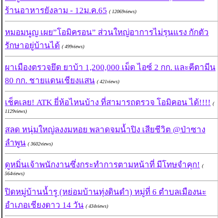
ร้านอาหารยังลาม - 12ม.ค.65
( 12069views)
หมอมนูญ เผย”โอมิครอน” ส่วนใหญ่อาการไม่รุนแรง กักตัว
รักษาอยู่บ้านได้
( 499views)
ผาเมืองตรวจยึด ยาบ้า 1,200,000 เม็ด ไอซ์ 2 กก. และคีตามีน
80 กก. ชายแดนเชียงแสน
( 421views)
เช็คเลย! ATK ยี่ห้อไหนบ้าง ที่สามารถตรวจ โอมิคอน ได้!!!!
(
1129views)
สลด หนุ่มใหญ่ลงงมหอย พลาดจมน้ำปิง เสียชีวิต @ป่าซาง
ลำพูน
( 3602views)
ดูหมิ่นเจ้าพนักงานซึ่งกระทำการตามหน้าที่ มีโทษจำคุก!
(
564views)
ปิดหมู่บ้านน้ำรู (หย่อมบ้านทุ่งดินดำ) หมู่ที่ 6 ตำบลเมืองนะ
อำเภอเชียงดาว 14 วัน
( 434views)