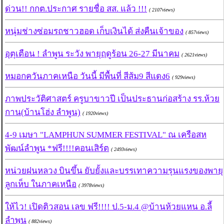
ด่วน!! กกต.ประกาศ รายชื่อ สส. แล้ว !!!
( 2107views)
หนุ่มช่างซ่อมรถชาวฮอด เก็บเงินได้ ส่งคืนเจ้าของ
( 857views)
อุตุเตือน ! ลำพูน ระวัง พายุฤดูร้อน 26-27 มีนาคม
( 2621views)
หมอกควันภาคเหนือ วันนี้ มีพื้นที่ สีส้ม9 สีแดง6
( 929views)
ภาพประวัติศาสตร์ ครูบาขาวปี เป็นประธานก่อสร้าง รร.ห้วย
กาน(บ้านโฮ่ง ลำพูน)
( 1920views)
4-9 เมษา "LAMPHUN SUMMER FESTIVAL" ณ เครือสห
พัฒน์ลำพูน *ฟรี!!!!คอนเสิร์ต
( 2493views)
หน่วยฝนหลวง บินขึ้น ยับยั้งและบรรเทาความรุนแรงของพายุ
ลูกเห็บ ในภาคเหนือ
( 3978views)
ให้ไว! เปิดติวสอน เลข ฟรี!!!! ป.5-ม.4 @บ้านห้วยแหน อ.ลี้
ลำพูน
( 882views)