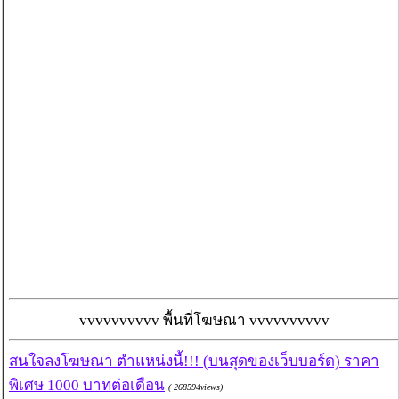
vvvvvvvvvv พื้นที่โฆษณา vvvvvvvvvv
สนใจลงโฆษณา ตำแหน่งนี้!!! (บนสุดของเว็บบอร์ด) ราคา
พิเศษ 1000 บาทต่อเดือน
( 268594views)