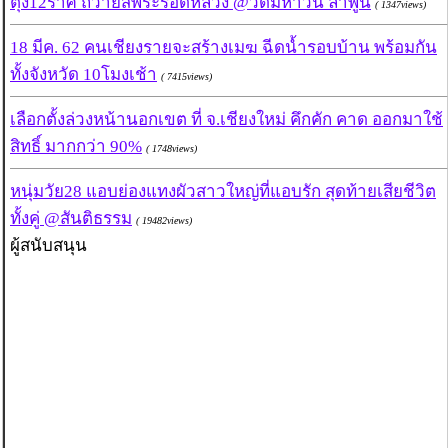
ตุง12ราศี ถวายสพระรอดหลวง @วัดมหาวัน ลำพูน
( 1347views)
18 มีค. 62 คนเชียงรายจะสร้างเมฆ ฉีดน้ำรอบบ้าน พร้อมกัน
ทั้งจังหวัด 10โมงเช้า
( 7415views)
เลือกตั้งล่วงหน้านอกเขต ที่ จ.เชียงใหม่ คึกคัก คาด ออกมาใช้
สิทธิ์ มากกว่า 90%
( 1748views)
หนุ่มวัย28 แอบย่องแทงผัวสาวใหญ่ที่แอบรัก สุดท้ายเสียชีวิต
ทั้งคู่ @สันติธรรม
( 19482views)
ผู้สนับสนุน