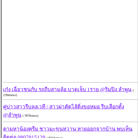
เก๋ง เฉี่ยวชนกับ รถถีบสามล้อ บาดเจ็บ 1ราย @ริมปิง ลำพูน
(
2784views)
คู่บ่าวสาวรีบลงเวที / สาวผ่าตัดไส้ติ่งขอหมอ รีบเลือกตั้ง
@ลำพูน
( 7879views)
ตามหาน้องครีม ชาวมะขุนหวาน หายออกจากบ้าน พบเห็น
ติดต่อ 0807915129
( 8744views)