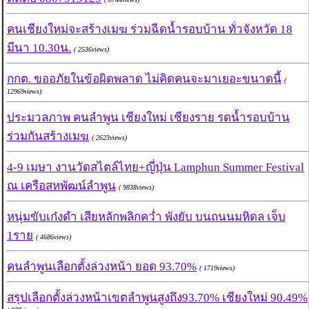
คนเชียงใหม่จะสร้างเมฆ ร่วมฉีดน้ำรอบบ้าน ทั่วจังหวัด 18
มีนา 10.30น.
( 2536views)
กกต. ขออภัยในข้อผิดพลาด ไม่คิดคนจะมาเยอะขนาดนี้
(
12969views)
ประมวลภาพ คนลำพูน เชียงใหม่ เชียงราย รดน้ำรอบบ้าน
ร่วมกันสร้างเมฆ
( 2623views)
4-9 เมษา งานวัดสไตล์ไทย+ญี่ปุ่น Lamphun Summer Festival
ณ เครือสหพัฒน์ลำพูน
( 9838views)
หนุ่มขับเก๋งดำ เสียหลักพลิกคว่ำ พังยับ บนถนนมหิดล เจ็บ
1ราย
( 4686views)
คนลำพูนเลือกตั้งล่วงหน้า ยอด 93.70%
( 1719views)
สรุปเลือกตั้งล่วงหน้าเขตลำพูนสูงถึง93.70% เชียงใหม่ 90.49%