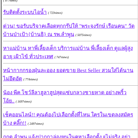
( 977views)
รับติดตั้งระบบไอน้ำ
( 723views)
ด่วน! ขอรับบริจาคเลือดทุกกรุ๊ปให้ "พระจงรักษ์ เรือนคน" วัด
บ้านป่าเป้า{บ้านธิ} ณ รพ.ลำพูน
( 5075views)
หาแม่บ้าน หาพี่เลี้ยงเด็ก บริการแม่บ้าน พี่เลี้ยงเด็ก ดูแลผู้สูง
อายุ เฝ้าไข้ ทั่วประเทศ
( 747views)
หน้ากากกรองฝุ่นละออง ยอดขาย Best Seller สวมใส่ได้นาน
ไม่อึดอัด
( 774views)
น้อง พีค โชว์ลีลาฮูลาฮูปสุดแซ่บกลางชายหาด อย่างพริ้ว
โอ้ย..
( 1697views)
เช็คออนไลน์!! คุณต้องไปเลือกตั้งที่ไหน ใครในเขตลงสมัคร
บ้าง คลิ๊ก!!
( 2497views)
กกต.ลำพูน แจ้งปากกาล่องหนในคูหาเลือกตั้ง #ไม่จริง อย่า