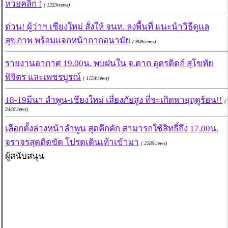
หวยคลิ๊ก !
( 1333views)
ด่วน! ผู้ว่าฯ เชียงใหม่ สั่งให้ จนท. ลงพื้นที่ แนะนำวิธีดูแล
สุขภาพ พร้อมแจกหน้ากากอนามัย
( 908views)
รายงานอากาศ 19.00น. พบฝนใน จ.ตาก อุตรดิตถ์ สุโขทัย
พิจิตร และเพชรบูรณ์
( 1154views)
18-19มีนา ลำพูน-เชียงใหม่ เสี่ยงภัยสูง ที่จะเกิดพายุฤดูร้อน!!
(
3440views)
เลือกตั้งล่วงหน้าลำพูน สุดคึกคัก สามารถใช้สิทธิ์ถึง 17.00น.
จราจรสุดติดขัด โปรดเดินเท้าเข้ามา
( 2285views)
ผู้สนับสนุน