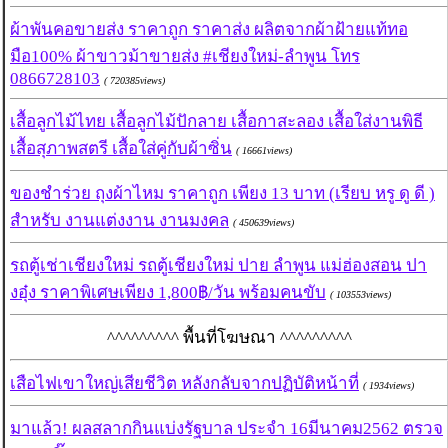
ผ้าพันคอขายส่ง ราคาถูก ราคาส่ง ผลิตจากผ้าฝ้ายแท้ทอ
มือ100% ผ้าขาวม้าขายส่ง #เชียงใหม่-ลำพูน โทร
0866728103
( 720385views)
เสื้อลูกไม้ไทย เสื้อลูกไม้ปักลาย เสื้อกาสะลอง เสื้อใส่งานพิธี
เสื้อสุภาพสตรี เสื้อใส่คู่กับผ้าซิ่น
( 16661views)
ของชำร่วย ถุงผ้าไหม ราคาถูก เพียง 13 บาท (เรียบ หรู ดู ดี )
สำหรับ งานแต่งงาน งานมงคล
( 450639views)
รถตู้เช่าเชียงใหม่ รถตู้เชียงใหม่ ปาย ลำพูน แม่ฮ่องสอน ปา
งอุ๋ง ราคาพิเศษเพียง 1,800฿/วัน พร้อมคนขับ
( 103553views)
^^^^^^^^^ พื้นที่โฆษณา ^^^^^^^^^
เสือไฟเขาใหญ่เสียชีวิต หลังกลับจากปฏิบัติหน้าที่
( 1934views)
มาแล้ว! ผลสลากกินแบ่งรัฐบาล ประจำ 16มีนาคม2562 ตรวจ