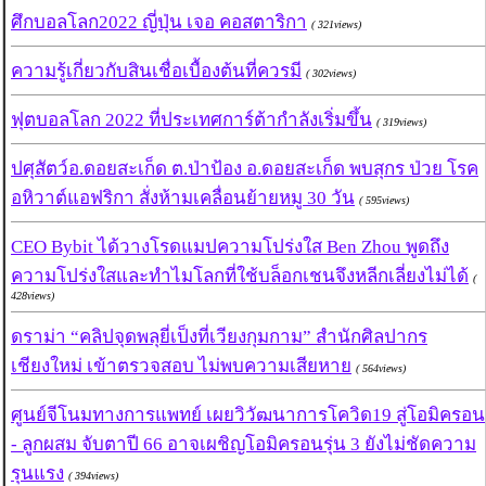
ศึกบอลโลก2022 ญี่ปุ่น เจอ คอสตาริกา
( 321views)
ความรู้เกี่ยวกับสินเชื่อเบื้องต้นที่ควรมี
( 302views)
ฟุตบอลโลก 2022 ที่ประเทศการ์ต้ากำลังเริ่มขึ้น
( 319views)
ปศุสัตว์อ.ดอยสะเก็ด ต.ป่าป้อง อ.ดอยสะเก็ด พบสุกร ป่วย โรค
อหิวาต์แอฟริกา สั่งห้ามเคลื่อนย้ายหมู 30 วัน
( 595views)
CEO Bybit ได้วางโรดแมปความโปร่งใส Ben Zhou พูดถึง
ความโปร่งใสและทำไมโลกที่ใช้บล็อกเชนจึงหลีกเลี่ยงไม่ได้
(
428views)
ดราม่า “คลิปจุดพลุยี่เป็งที่เวียงกุมกาม” สำนักศิลปากร
เชียงใหม่ เข้าตรวจสอบ ไม่พบความเสียหาย
( 564views)
ศูนย์จีโนมทางการแพทย์ เผยวิวัฒนาการโควิด19 สู่โอมิครอน
- ลูกผสม จับตาปี 66 อาจเผชิญโอมิครอนรุ่น 3 ยังไม่ชัดความ
รุนแรง
( 394views)