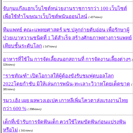
จับกุมแก๊งแฮกเว็บไซต์หน่วยงานราชการกว่า 100 เว็บไซต์
เพื่อใช้ทำโฆษณาเว็บไซต์พนันออนไลน์
( 437views)
ทีมแพทย์ คณะแพทยศาสตร์ มช.ปลูกถ่ายตับอ่อน เพื่อรักษาผู้
ป่วยเบาหวานชนิดที่ 1 ได้สำเร็จ สร้างศักยภาพทางการแพทย์
เทียบชั้นระดับโลก
( 547views)
อาหารที่ใช้ใน การจัดเลี้ยงนอกสถานที่ การจัดงานเลี้ยงต่างๆ
(
326views)
“ราชทัณฑ์” เปิดโอกาสให้ผู้ต้องขังรับชมฟุตบอลโลก
2022โดยกำชับ มิให้เล่นการพนัน-ทะเลาะวิวาทโดยเด็ดขาด
(
381views)
รมว.เฮ้ง เผย ผลพวงเอเปค เกาหลีเพิ่มโควตาส่งแรงงานไทย
กว่า 600 %
( 398views)
เด็กที่เข้ารับการจัดฟันเด็ก ควรใช้ไหมขัดฟันก่อนแปรงฟัน
หรือไม่
( 341views)