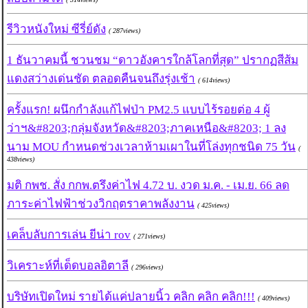
รีวิวหนังใหม่ ซีรี่ย์ดัง
( 287views)
1 ธันวาคมนี้ ชวนชม “ดาวอังคารใกล้โลกที่สุด” ปรากฏสีส้ม
แดงสว่างเด่นชัด ตลอดคืนจนถึงรุ่งเช้า
( 614views)
ครั้งแรก! ผนึกกำลังแก้ไฟป่า PM2.5 แบบไร้รอยต่อ 4 ผู้
ว่าฯ&#8203;กลุ่มจังหวัด&#8203;ภาคเหนือ&#8203; 1 ลง
นาม MOU กำหนดช่วงเวลาห้ามเผาในที่โล่งทุกชนิด 75 วัน
(
438views)
มติ กพช. สั่ง กกพ.ตรึงค่าไฟ 4.72 บ. งวด ม.ค. - เม.ย. 66 ลด
ภาระค่าไฟฟ้าช่วงวิกฤตราคาพลังงาน
( 425views)
เคล็บลับการเล่น ยีน่า rov
( 271views)
วิเคราะห์ที่เด็ดบอลอิตาลี
( 296views)
บริษัทเปิดใหม่ รายได้แค่ปลายนิ้ว คลิก คลิก คลิก!!!
( 409views)