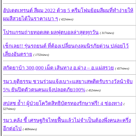
อัปเดตเทรนด์ สีผม 2022 ด้วย 5 ครีมโฟมย้อมสีผมที่ทำง่ายให้
ผมสีสวยได้ในราคาเบา ๆ
( 422views)
โปรแกรมถ่ายทอดสด ผลฟุตบอลล่าสุดทุกวัน
( 317views)
เช็กเลย!! รุ่นรถยนต์ ที่ต้องเปลี่ยนถุงลมนิรภัยด่วน ปล่อยไว้
เสี่ยงอันตราย
( 1753views)
สกัดยาบ้า 300,000 เม็ด เส้นทาง อ.ฝาง – อ.แม่สรวย
( 457views)
รมว.ยุติธรรม ชวนร่วมแจ้งเบาะแสยาเสพติดรับรางวัลนำจับ
5% ยันปิดตัวตนคนแจ้งปลอดภัย100%
( 452views)
สปสช ย้ำ! ผู้ป่วยโควิดสิทธิบัตรทองรักษาฟรี! 4 ช่องทาง
(
527views)
รมว.คลัง ชี้ เศรษฐกิจไทยฟื้นแล้วไม่จำเป็นต้องพึ่งคนละครึ่ง
อีกต่อไป
( 469views)