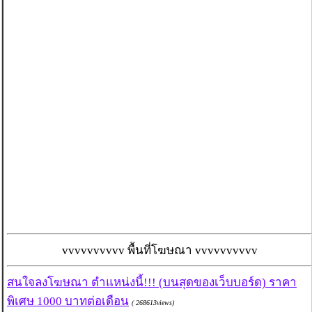
vvvvvvvvvv พื้นที่โฆษณา vvvvvvvvvv
สนใจลงโฆษณา ตำแหน่งนี้!!! (บนสุดของเว็บบอร์ด) ราคา
พิเศษ 1000 บาทต่อเดือน
( 268613views)