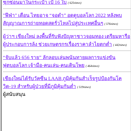
ซุกซ่อนมาในกระเป๋า เป้ 16 ใบ
( 625views)
"ฟีฟ่า" เตือน ไทยอาจ “จอดำ” อดดูบอลโลก 2022 หลังพบ
สัญญาณการถ่ายทอดสดรั่วไหลไปสู่ประเทศอื่นๆ
( 576views)
ผู้ว่าฯ เชียงใหม่ ลงพื้นที่รับฟังปัญหาชาวจอมทอง เตรียมหารือ
ผู้ประกอบการล้ง ช่วยเกษตรกรเรื่องราคาลำไยตกต่ำ
( 442views)
“จับแล้ว 656 ราย” ลักลอบเล่นพนันทายผลการแข่งขัน
ฟุตบอลโลก เจ้ามือ-คนเล่น-คนเดินโพย
( 464views)
เชียงใหม่ได้รับวัคซีน LAAB ภูมิคุ้มกันสำเร็จรูปป้องกันโค
วิด-19 สำหรับผู้ป่วยที่มีภูมิคุ้มกันต่ำ
( 519views)
ผู้สนับสนุน