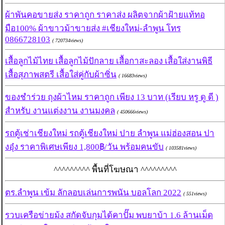
ผ้าพันคอขายส่ง ราคาถูก ราคาส่ง ผลิตจากผ้าฝ้ายแท้ทอ
มือ100% ผ้าขาวม้าขายส่ง #เชียงใหม่-ลำพูน โทร
0866728103
( 720734views)
เสื้อลูกไม้ไทย เสื้อลูกไม้ปักลาย เสื้อกาสะลอง เสื้อใส่งานพิธี
เสื้อสุภาพสตรี เสื้อใส่คู่กับผ้าซิ่น
( 16683views)
ของชำร่วย ถุงผ้าไหม ราคาถูก เพียง 13 บาท (เรียบ หรู ดู ดี )
สำหรับ งานแต่งงาน งานมงคล
( 450666views)
รถตู้เช่าเชียงใหม่ รถตู้เชียงใหม่ ปาย ลำพูน แม่ฮ่องสอน ปา
งอุ๋ง ราคาพิเศษเพียง 1,800฿/วัน พร้อมคนขับ
( 103581views)
^^^^^^^^^ พื้นที่โฆษณา ^^^^^^^^^
ตร.ลำพูน เข้ม ลักลอบเล่นการพนัน บอลโลก 2022
( 551views)
รวบเครือข่ายม้ง สกัดจับกุมได้คาปั๊ม พบยาบ้า 1.6 ล้านเม็ด