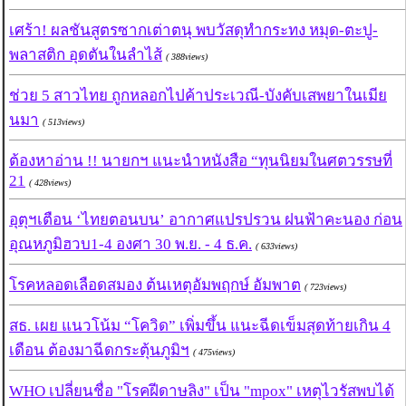
เศร้า! ผลชันสูตรซากเต่าตนุ พบวัสดุทำกระทง หมุด-ตะปู-
พลาสติก อุดตันในลำไส้
( 388views)
ช่วย 5 สาวไทย ถูกหลอกไปค้าประเวณี-บังคับเสพยาในเมีย
นมา
( 513views)
ต้องหาอ่าน !! นายกฯ แนะนำหนังสือ “ทุนนิยมในศตวรรษที่
21
( 428views)
อุตุฯเตือน ‘ไทยตอนบน’ อากาศแปรปรวน ฝนฟ้าคะนอง ก่อน
อุณหภูมิฮวบ1-4 องศา 30 พ.ย. - 4 ธ.ค.
( 633views)
โรคหลอดเลือดสมอง ต้นเหตุอัมพฤกษ์ อัมพาต
( 723views)
สธ. เผย แนวโน้ม “โควิด” เพิ่มขึ้น แนะฉีดเข็มสุดท้ายเกิน 4
เดือน ต้องมาฉีดกระตุ้นภูมิฯ
( 475views)
WHO เปลี่ยนชื่อ "โรคฝีดาษลิง" เป็น "mpox" เหตุไวรัสพบได้