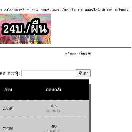
ก
ลงโฆษณาฟรี
หางาน
คอมพิวเตอร์
เว็บบอร์ด
ตลาดออนไลน์
อัตราค่าลงโฆษณา
|
l
l
l
|
|
หน้าแรก
»
เว็บบอร์ด
้นหากระทู้ :
อ่าน
ตอบกลับ
615
268594
( 06 ก.พ. 62 , )
490
720391
( 29 ม.ค. 62 , )