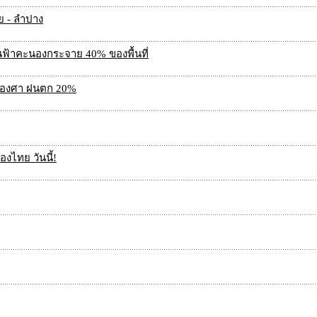
ย - ลำปาง
นฟ้าคะนองกระจาย 40% ของพื้นที่
35 องศา ฝนตก 20%
งไทย วันนี้!