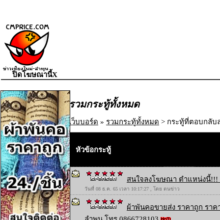
ปิดโฆษณานี้X
รวมกระทู้ทั้งหมด
เว็บบอร์ด
»
รวมกระทู้ทั้งหมด
> กระทู้ที่ตอบกลับล
หัวข้อกระทู้
สนใจลงโฆษณา ตำแหน่งนี้!!! 
วันที่ 08 ธ.ค. 65 เวลา 10:17:27 , โดย ตนข่าว
ผ้าพันคอขายส่ง ราคาถูก ราคา
ลำพูน โทร 0866728103