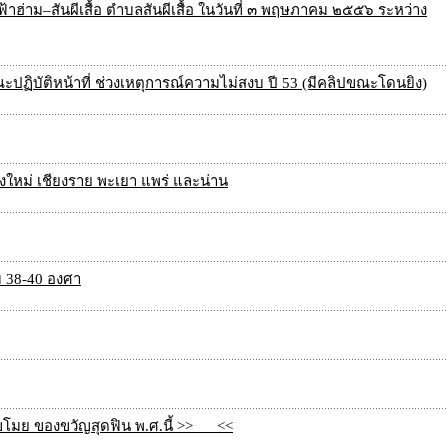
ฮ่าม–สันผีเสื้อ ตำบลสันผีเสื้อ ในวันที่ ๓ พฤษภาคม ๒๕๕๖ ระหว่าง
ฏิบัติหน้าที่ ช่วงเหตุการณ์ความไม่สงบ ปี 53 (มีคลิปขณะโดนยิง)
ใหม่ เชียงราย พะเยา แพร่ และน่าน
 38-40 องศา
โมย ของขวัญสุดฟิน พ.ศ.นี้ >>___<<