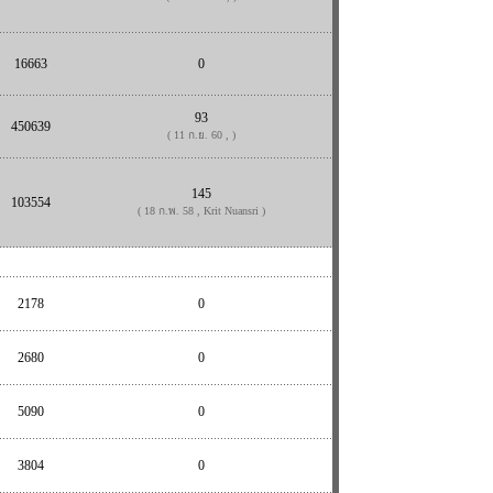
16663
0
93
450639
( 11 ก.ย. 60 , )
145
103554
( 18 ก.พ. 58 , Krit Nuansri )
2178
0
2680
0
5090
0
3804
0