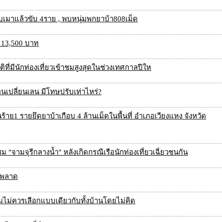
 พบเมาแล้วขับ 4ราย , พบหนุ่มพกยาบ้า808เม็ด
น 13,500 บาท
ที่มีนักท่องเที่ยวเข้าชมสูงสุดในช่วงเทศกาลปีให
อนเปลี่ยนเลน มีโทษปรับเท่าไหร่?
าย1 รายยึดยาบ้าเกือบ 4 ล้านเม็ดในพื้นที่ อำเภอเวียงแหง จังหวัด
ชม "จามจุรีกลางน้ำ" หลังเกิดกรณีเรือนักท่องเที่ยวเฉี่ยวชนกัน
ม่พลาด
ำไมไม่ควรเลือกแบบเดียวกับทั้งบ้านโดยไม่คิด