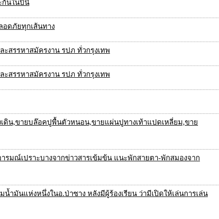
ันในปีนี้
ปลอดภัยทุกเส้นทาง
และสรรหาสมัครงาน รปภ ทั่วกรุงเทพ
และสรรหาสมัครงาน รปภ ทั่วกรุงเทพ
งเดิน,ขายบล๊อคปูพื้นตัวหนอน,ขายแผ่นปูทางเท้าแปดเหลี่ยม,ขาย
อารมณ์เปราะบางจากข่าวสารเข้มข้น แนะพักสายตา-พักสมองจาก
มน้ำมันแห่งหนึ่งในอ.ป่าซาง หลังมีผู้ร้องเรียน ว่ามีเปิดให้เล่นการเล่น