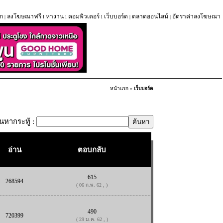
ก
ลงโฆษณาฟรี
หางาน
คอมพิวเตอร์
เว็บบอร์ด
ตลาดออนไลน์
อัตราค่าลงโฆษณา
|
l
l
l
|
|
หน้าแรก
»
เว็บบอร์ด
้นหากระทู้ :
อ่าน
ตอบกลับ
615
268594
( 06 ก.พ. 62 , )
490
720399
( 29 ม.ค. 62 , )