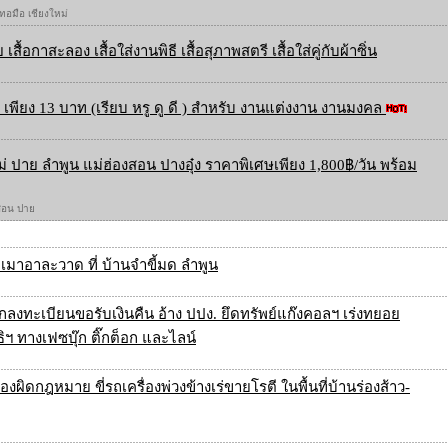
 ทอมือ เชียงใหม่
 เสื้อกาสะลอง เสื้อใส่งานพิธี เสื้อสุภาพสตรี เสื้อใส่คู่กับผ้าซิ่น
เพียง 13 บาท (เรียบ หรู ดู ดี ) สำหรับ งานแต่งงาน งานมงคล
ใหม่ ปาย ลำพูน แม่ฮ่องสอน ปางอุ๋ง ราคาพิเศษเพียง 1,800฿/วัน พร้อม
องสอน ปาย
เมาอาละวาด ที่ บ้านจำขี้มด ลำพูน
ลงทะเบียนขอรับเงินคืน อ้าง ปปง. ยึดทรัพย์แก๊งคอลฯ เร่งทยอย
ธิฯ ทางเฟซบุ๊ก ติ๊กต็อก และไลน์
ืองผิดกฎหมาย ขี่รถเครื่องพ่วงข้างเร่ขายโรตี ในพื้นที่บ้านร่องส้าว-