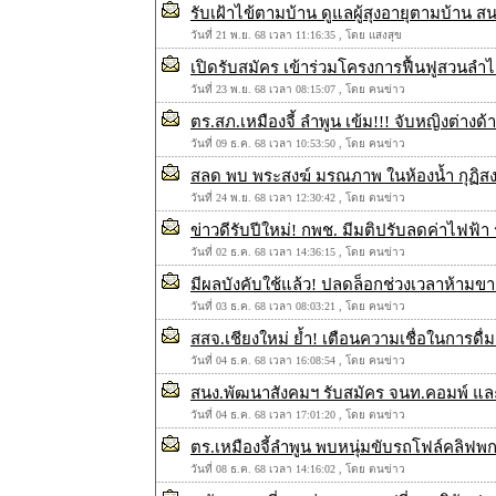
รับเฝ้าไข้ตามบ้าน ดูแลผู้สุงอายุตามบ้าน
วันที่ 21 พ.ย. 68 เวลา 11:16:35 , โดย แสงสุข
เปิดรับสมัคร เข้าร่วมโครงการฟื้นฟูสวนลำไย ไ
วันที่ 23 พ.ย. 68 เวลา 08:15:07 , โดย คนข่าว
ตร.สภ.เหมืองจี้ ลำพูน เข้ม!!! จับหญิงต่างด้
วันที่ 09 ธ.ค. 68 เวลา 10:53:50 , โดย คนข่าว
สลด พบ พระสงฆ์ มรณภาพ ในห้องน้ำ กุฏิสง
วันที่ 24 พ.ย. 68 เวลา 12:30:42 , โดย ตนข่าว
ข่าวดีรับปีใหม่! กพช. มีมติปรับลดค่าไฟฟ
วันที่ 02 ธ.ค. 68 เวลา 14:36:15 , โดย คนข่าว
มีผลบังคับใช้แล้ว! ปลดล็อกช่วงเวลาห้ามขา
วันที่ 03 ธ.ค. 68 เวลา 08:03:21 , โดย คนข่าว
สสจ.เชียงใหม่ ย้ำ! เตือนความเชื่อในการดื่มส
วันที่ 04 ธ.ค. 68 เวลา 16:08:54 , โดย คนข่าว
สนง.พัฒนาสังคมฯ รับสมัคร จนท.คอมพ์ และ 
วันที่ 04 ธ.ค. 68 เวลา 17:01:20 , โดย ตนข่าว
ตร.เหมืองจี้ลำพูน พบหนุ่มขับรถโฟล์คลิฟ
วันที่ 08 ธ.ค. 68 เวลา 14:16:02 , โดย ตนข่าว