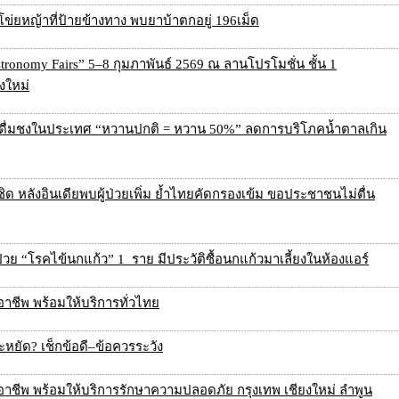
 โข่ยหญ้าที่ป้ายข้างทาง พบยาบ้าตกอยู่ 196เม็ด
ronomy Fairs” 5–8 กุมภาพันธ์ 2569 ณ ลานโปรโมชั่น ชั้น 1
ยงใหม่
ดื่มชงในประเทศ “หวานปกติ = หวาน 50%” ลดการบริโภคน้ำตาลเกิน
ิด หลังอินเดียพบผู้ป่วยเพิ่ม ย้ำไทยคัดกรองเข้ม ขอประชาชนไม่ตื่น
ย “โรคไข้นกแก้ว” 1 ราย มีประวัติซื้อนกแก้วมาเลี้ยงในห้องแอร์
าชีพ พร้อมให้บริการทั่วไทย
ะหยัด? เช็กข้อดี–ข้อควรระวัง
อาชีพ พร้อมให้บริการรักษาความปลอดภัย กรุงเทพ เชียงใหม่ ลำพูน