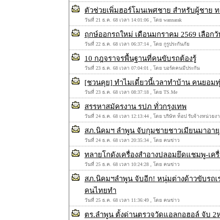
ตัวช่วยเพิ่มฮอร์โมนเพศชาย สำหรับผู้ชาย
วันที่ 21 ธ.ค. 68 เวลา 14:01:06 , โดย wannarak
ฤกษ์ออกรถใหม่ เดือนมกราคม 2569 เลือกวั
วันที่ 22 ธ.ค. 68 เวลา 06:37:14 , โดย กูรูประกันภัย
10 กฎจราจรพื้นฐานที่คนขับรถต้องรู้
วันที่ 23 ธ.ค. 68 เวลา 07:04:01 , โดย บอร์ดคนมีประกัน
[ชวนคุย] ทำไมเดี๋ยวนี้เวลาทำบ้าน คนยอมทุ่ม
วันที่ 23 ธ.ค. 68 เวลา 08:37:18 , โดย TS.Me
สรรหาสมัครงาน รปภ ทั่วกรุงเทพ
วันที่ 24 ธ.ค. 68 เวลา 12:13:44 , โดย บริษัท ท็อป รับจ้างหน่
สภ.นิคมฯ ลำพูน จับกุมชายชาวเมียนมาอายุ
วันที่ 24 ธ.ค. 68 เวลา 20:35:34 , โดย คนข่าว
ทลายโกดังเครื่องสำอางปลอมยึดแชมพู-เครื่
วันที่ 25 ธ.ค. 68 เวลา 10:24:28 , โดย คนข่าว
สภ.นิคมฯลำพูน จับอีก! หนุ่มต่างด้าวขับร
คนไทยทำ
วันที่ 25 ธ.ค. 68 เวลา 11:36:49 , โดย คนข่าว
ตร.ลำพูน ตั้งด่านตรวจวัดแอลกอฮอล์ จับ 2ห