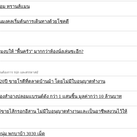
 ทอม ทรานส์แมน
นมงคลเริ่มต้นการเดินทางด้วยโชคดี
งบให้ "พื้นครัว" มากกว่าห้องนั่งเล่นซะอีก?
วยงานต้องการ รปภ และสรรหาสมั
20ปี ขายโรตีที่ตลาดบ้านม้า โดยไม่มีใบอนุญาตทำงาน
องสำอางปลอมแบรนด์ดัง กว่า 1 แสนชิ้น มูลค่ากว่า 10 ล้านบาท
ถเร่ขายไส้กรอกอีสาน ไม่มีใบอนุญาตทำงานและเป็นอาชีพสงวนไว้ให้
นุ่ม พกบาบ้า 3030 เม็ด