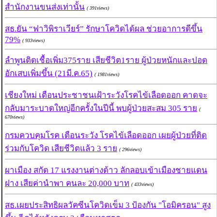
สำนักงานขนส่งเท่านั้น
( 391views)
สธ.ยัน “ฟาวิพิราเวียร์” รักษาโควิดได้ผล ช่วยอาการดีขึ้น
79%
( 933views)
ลำพูนติดเชื้อเพิ่ม375ราย เสียชีวิต1ราย ผู้ป่วยหนักและปอด
อักเสบเพิ่มขึ้น (21มี.ค.65)
( 1981views)
เชียงใหม่ เตือนประชาชนเฝ้าระวังโรคไข้เลือดออก คาดจะ
กลับมาระบาดใหญ่อีกครั้งในปีนี้ พบผู้ป่วยสะสม 305 ราย
(
670views)
กรมควบคุมโรค เตือนระวัง โรคไข้เลือดออก เผยผู้ป่วยที่ติด
ร่วมกับโควิด เสียชีวิตแล้ว 3 ราย
( 296views)
ผาเมือง สกัด 17 แรงงานต่างด้าว ลักลอบเข้าเมืองชายแดน
ฝาง เสียค่านำพา คนละ 20,000 บาท
( 433views)
สธ.เผยประสิทธิผลวัคซีนโควิดเข็ม 3 ป้องกัน "โอมิครอน" สูง