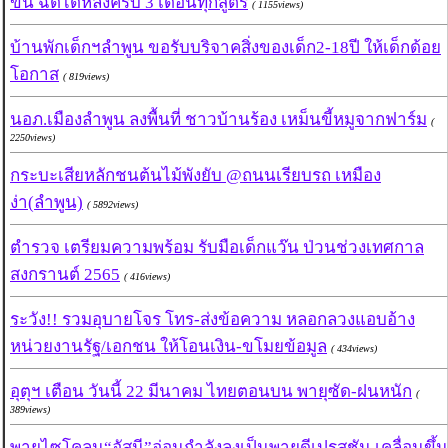
ขึ้น ฉีดได้หลังครบ 3 เดือนทุกสูตร
( 1155views)
บ้านพักเด็กฯลำพูน ขอรับบริจาคสิ่งของเด็ก2-18ปี ให้เด็กด้อย
โอกาส
( 819views)
นอภ.เมืองลำพูน ลงพื้นที่ ชาวบ้านร้อง เหม็นขี้หมูจากฟาร์ม
(
2250views)
กระบะเสียหลักชนต้นไม้พังยับ @ถนนเรียบรถ เหมือง
ง่า(ลำพูน)
( 5892views)
ตำรวจ เตรียมความพร้อม รับมือเด็กแว๊น ป่วนช่วงเทศกาล
สงกรานต์ 2565
( 416views)
ระวัง!! รวมอุบายโจร โทร-ส่งข้อความ หลอกลวงแอบอ้าง
หน่วยงานรัฐ/เอกชน ให้โอนเงิน-ขโมยข้อมูล
( 434views)
อุตุฯ เตือน วันนี้ 22 มีนาคม ไทยตอนบน พายุซัด-ฝนหนัก
(
389views)
พายุไซโคลน“อัสนี”อ่อนกำลังลงเป็นพายุดีเปรสชัน เคลื่อนขึ้น