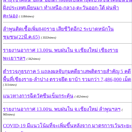
ฝั่งประเทศเมียนมา ทำเหนือ-กลาง-ตะวันออก-ใต้ ฝนฟ้า
คะนอง
( 1184views)
ลำพูนติดเชื้อเพิ่ม840ราย เสียชีวิตอีก2 ระบาดหนักใน
ชุมชน(22มี.ค.65)
( 3553views)
รายงานอากาศ 13.00น. พบฝนใน จ.เชียงใหม่ เชียงราย
พะเยาฯลฯ
( 562views)
ตำรวจภูธรภาค 5 แถลงผลจับกุมคดียาเสพติดรายสำคัญ 5 คดี
พื้นที่เชียงราย-ลำปาง ตรวจยึด ยาบ้า รวมกว่า 7,486,000 เม็ด
( 311views)
แนวทางการฉีดวัคซีนเข็มกระตุ้น
( 452views)
รายงานอากาศ 13.00น. พบฝนใน จ.เชียงใหม่ ลำพูนฯลฯ
(
905views)
COVID-19 มีแนวโน้มที่จะเพิ่มขึ้นหลังจาก มาตรการเว้นระยะ