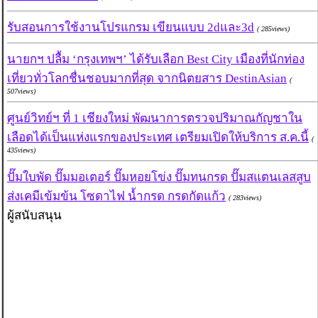
รับสอนการใช้งานโปรแกรม เขียนแบบ 2dและ3d
( 285views)
นายกฯ ปลื้ม ‘กรุงเทพฯ’ ได้รับเลือก Best City เมืองที่นักท่อง
เที่ยวทั่วโลกชื่นชอบมากที่สุด จากนิตยสาร DestinAsian
(
507views)
ศูนย์วิทย์ฯ ที่ 1 เชียงใหม่ พัฒนาการตรวจปริมาณกัญชาใน
เลือดได้เป็นแห่งแรกของประเทศ เตรียมเปิดให้บริการ ส.ค.นี้
(
435views)
ปั๊มใบพัด ปั๊มมอเตอร์ ปั๊มหอยโข่ง ปั๊มทนกรด ปั๊มสแตนเลสสูบ
ส่งเคมีเข้มข้น โซดาไฟ น้ำกรด กรดกัดแก้ว
( 283views)
ผู้สนับสนุน