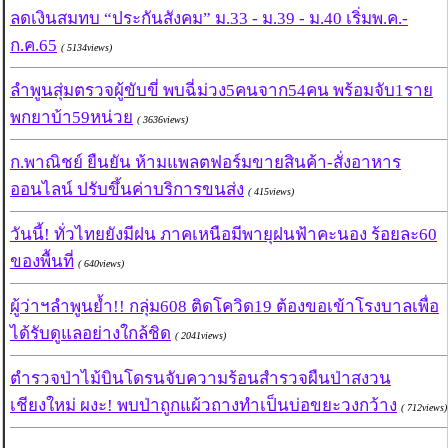
ลดเงินสมทบ “ประกันสังคม” ม.33 - ม.39 - ม.40 เริ่มพ.ค.-
ก.ค.65
( 5134views)
ลำพูนสุ่มตรวจผู้ขับขี่ พบฉี่ม่วง5คนจาก54คน พร้อมจับ1ราย
พกยาบ้า59หน่วย
( 3636views)
ก.พาณิชย์ ยืนยัน ห้ามแพลตฟอร์มขายสินค้า-สั่งอาหาร
ออนไลน์ ปรับขึ้นค่าบริการขนส่ง
( 415views)
วันนี้! ทั่วไทยยังมีฝน ภาคเหนือมีพายุฝนฟ้าคะนอง ร้อยละ60
ของพื้นที่
( 640views)
ผู้ว่าฯลำพูนย้ำ!! กลุ่ม608 ติดโควิด19 ต้องขอเข้าโรงบาลเพื่อ
ได้รับดูแลอย่างใกล้ชิด
( 2041views)
ตำรวจป่าไม้บินโดรนจับความร้อนสำรวจผืนป่าสงวน
เชียงใหม่ ผงะ! พบป่าถูกแผ้วถางทำเป็นบ่อขยะวงกว้าง
( 712views)