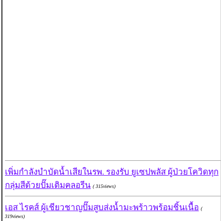
เพิ่มกำลังบำบัดน้ำเสียในรพ. รองรับ ยูเซปพลัส ผู้ป่วยโควิดทุก
กลุ่มสีด้วยปั๊มเติมคลอรีน
( 315views)
เอส ไรคส์ ผู้เชียวชาญปั๊มสูบส่งน้ำมะพร้าวพร้อมชิ้นเนื้อ
(
319views)