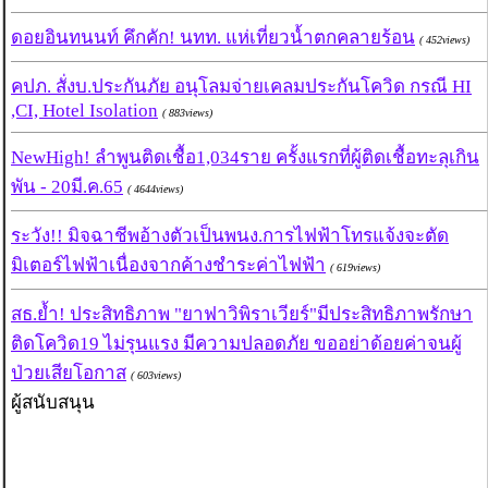
ดอยอินทนนท์ คึกคัก! นทท. แห่เที่ยวน้ำตกคลายร้อน
( 452views)
คปภ. สั่งบ.ประกันภัย อนุโลมจ่ายเคลมประกันโควิด กรณี HI
,CI, Hotel Isolation
( 883views)
NewHigh! ลำพูนติดเชื้อ1,034ราย ครั้งแรกที่ผู้ติดเชื้อทะลุเกิน
พัน - 20มี.ค.65
( 4644views)
ระวัง!! มิจฉาชีพอ้างตัวเป็นพนง.การไฟฟ้าโทรแจ้งจะตัด
มิเตอร์ไฟฟ้าเนื่องจากค้างชำระค่าไฟฟ้า
( 619views)
สธ.ย้ำ! ประสิทธิภาพ "ยาฟาวิพิราเวียร์"มีประสิทธิภาพรักษา
ติดโควิด19 ไม่รุนแรง มีความปลอดภัย ขออย่าด้อยค่าจนผู้
ป่วยเสียโอกาส
( 603views)
ผู้สนับสนุน