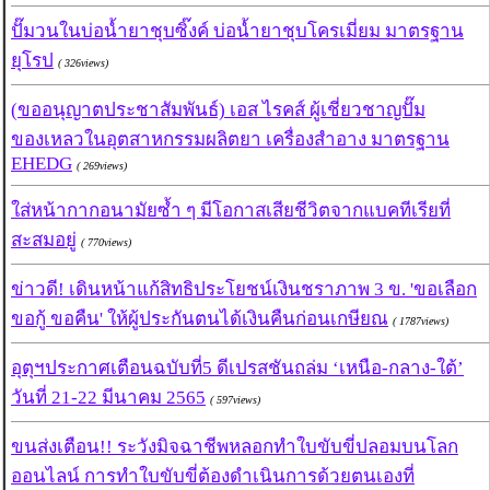
ปั๊มวนในบ่อน้ำยาชุบซิ๊งค์ บ่อน้ำยาชุบโครเมี่ยม มาตรฐาน
ยุโรป
( 326views)
(ขออนุญาตประชาสัมพันธ์) เอส ไรคส์ ผู้เชี่ยวชาญปั๊ม
ของเหลวในอุตสาหกรรมผลิตยา เครื่องสำอาง มาตรฐาน
EHEDG
( 269views)
ใส่หน้ากากอนามัยซ้ำ ๆ มีโอกาสเสียชีวิตจากแบคทีเรียที่
สะสมอยู่
( 770views)
ข่าวดี! เดินหน้าแก้สิทธิประโยชน์เงินชราภาพ 3 ข. 'ขอเลือก
ขอกู้ ขอคืน' ให้ผู้ประกันตนได้เงินคืนก่อนเกษียณ
( 1787views)
อุตุฯประกาศเตือนฉบับที่5 ดีเปรสชันถล่ม ‘เหนือ-กลาง-ใต้’
วันที่ 21-22 มีนาคม 2565
( 597views)
ขนส่งเตือน!! ระวังมิจฉาชีพหลอกทำใบขับขี่ปลอมบนโลก
ออนไลน์ การทำใบขับขี่ต้องดำเนินการด้วยตนเองที่