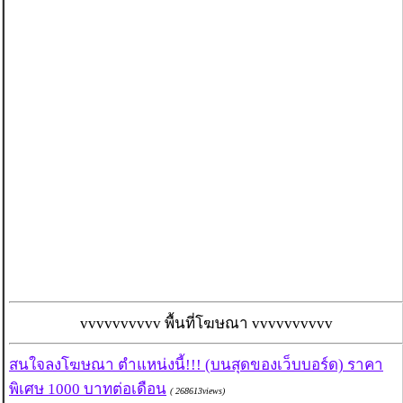
vvvvvvvvvv พื้นที่โฆษณา vvvvvvvvvv
สนใจลงโฆษณา ตำแหน่งนี้!!! (บนสุดของเว็บบอร์ด) ราคา
พิเศษ 1000 บาทต่อเดือน
( 268613views)