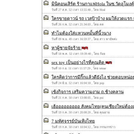
มินิคอนเสิร์ต ร้านกาแฟHola ในซ.วัดอุโมงค์
วันที่ 27 ส.ค. 52 เวลา 13:55:48 , โดย Hoal
ใครขายดาวน์ รถ เวสป้าบ้าง ผมให้งวดแรก เป
วันที่ 26 ก.พ. 52 เวลา 21:34:03 , โดย ดด
ทำไมต้องใส่แหวนหมั้นที่นิ้วนาง
วันที่ 09 พ.ย. 49 เวลา 16:59:37 , โดย สาว พายัพค่ะ
หาผู้ชายจัยร้าย
วันที่ 18 พ.ค. 52 เวลา 19:39:40 , โดย ก้อย
sex toy เป็นอย่างไรที่คุณคิด
วันที่ 10 ก.ย. 51 เวลา 11:57:29 , โดย teteae
ใครคิดว่าการมีกิ๊กแล้วดียังไง ช่วยตอบหน่อ
วันที่ 24 มิ.ย. 52 เวลา 16:04:18 , โดย pop
เซ้งกิจการ เสริมความงาม ถ.ช้างคลาน
วันที่ 21 ก.ค. 50 เวลา 13:08:05 , โดย pui
เฮ้อออออออออ สังคมไทย(คนเชียงใหม่ต้องส
วันที่ 19 ก.ค. 50 เวลา 20:08:20 , โดย คุณยาย
7 มหัศจรรย์บันเทิงไทย
วันที่ 19 ก.ค. 50 เวลา 10:04:12 , โดย กรรมกรข่าว