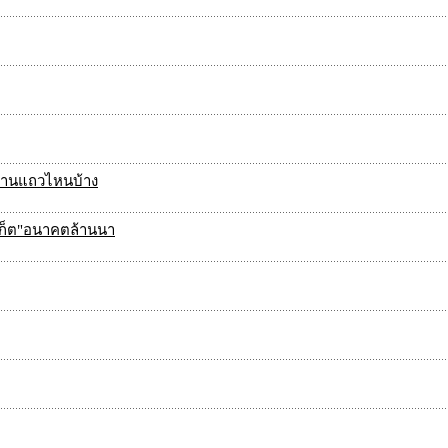
ีร้านแถวไหนบ้าง
ร์เก็ต"อนาคตล้านนา