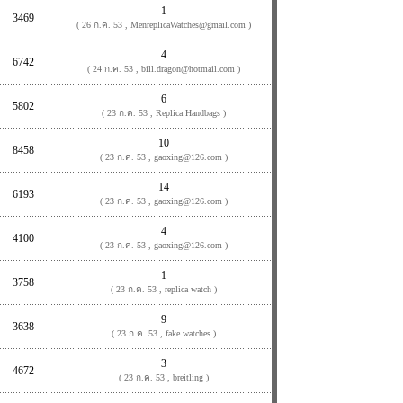
1
3469
( 26 ก.ค. 53 , MenreplicaWatches@gmail.com )
4
6742
( 24 ก.ค. 53 , bill.dragon@hotmail.com )
6
5802
( 23 ก.ค. 53 , Replica Handbags )
10
8458
( 23 ก.ค. 53 , gaoxing@126.com )
14
6193
( 23 ก.ค. 53 , gaoxing@126.com )
4
4100
( 23 ก.ค. 53 , gaoxing@126.com )
1
3758
( 23 ก.ค. 53 , replica watch )
9
3638
( 23 ก.ค. 53 , fake watches )
3
4672
( 23 ก.ค. 53 , breitling )