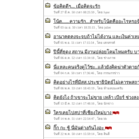
ข้อคิดดีๆ... เมื่อคิดจะรัก
วันที่ 27 มี.ค. 50 เวลา 08:25:59 , โดย I-por
โน้ต......ความรัก...สำหรับโน้ตคืออะไรหรอจ๊
วันที่ 03 เม.ย. 50 เวลา 18:35:15 , โดย juliet
อานาคตคงจะจบถ้าไม่ได้งาน และเงินค่าเ
วันที่ 05 พ.ย. 51 เวลา 17:15:54 , โดย เสกสรรค์
ปีนี้ที่ธุดง สถาน มีงานปล่อยโคมไหมครับ 
วันที่ 06 ต.ค. 52 เวลา 15:34:18 , โดย ช่างภาพ
นี่แหละคนจริงดูไว้ซะ..แล้วยังคิดฆ่าตัวตายก
วันที่ 04 ก.ค. 50 เวลา 17:36:46 , โดย กรรมกรข่าว
คิดอย่างไรที่มีสส.ประชาธิปัตย์ไม่เคารพสถา
วันที่ 06 พ.ค. 53 เวลา 18:43:19 , โดย ห้ามลบนะครับ
คิดยังไง ถ้าเขาจะไม่ขาย เหล้า เบียร์ ช่วงส
วันที่ 13 มี.ค. 52 เวลา 17:48:16 , โดย นักข่าว
ใครเคยไปสปาที่เชียงใหม่บาง
วันที่ 14 พ.ค. 51 เวลา 22:54:47 , โดย bb
กิ๊ก กะ ชู้ นี่มันต่างกันไงอะ
วันที่ 22 พ.ค. 50 เวลา 15:59:14 , โดย ลินลี่