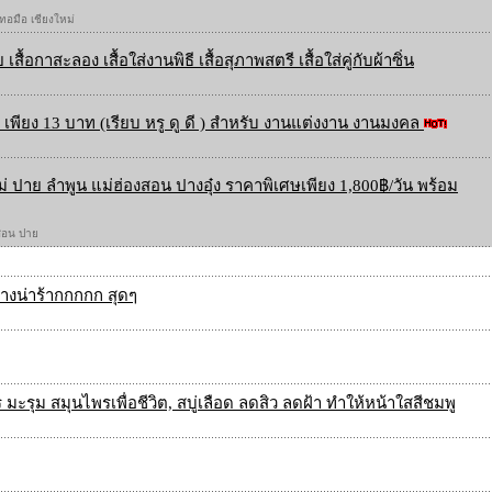
 ทอมือ เชียงใหม่
 เสื้อกาสะลอง เสื้อใส่งานพิธี เสื้อสุภาพสตรี เสื้อใส่คู่กับผ้าซิ่น
เพียง 13 บาท (เรียบ หรู ดู ดี ) สำหรับ งานแต่งงาน งานมงคล
ใหม่ ปาย ลำพูน แม่ฮ่องสอน ปางอุ๋ง ราคาพิเศษเพียง 1,800฿/วัน พร้อม
องสอน ปาย
างน่าร้ากกกกก สุดๆ
รุม สมุนไพรเพื่อชีวิต, สบู่เลือด ลดสิว ลดฝ้า ทำให้หน้าใสสีชมพู