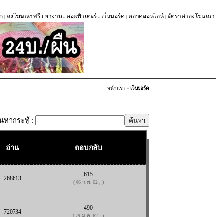
ก
ลงโฆษณาฟรี
หางาน
คอมพิวเตอร์
เว็บบอร์ด
ตลาดออนไลน์
อัตราค่าลงโฆษณา
|
l
l
l
|
|
หน้าแรก
»
เว็บบอร์ด
้นหากระทู้ :
อ่าน
ตอบกลับ
615
268613
( 06 ก.พ. 62 , )
490
720734
( 29 ม.ค. 62 , )