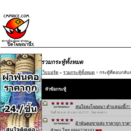
ปิดโฆษณานี้X
รวมกระทู้ทั้งหมด
เว็บบอร์ด
»
รวมกระทู้ทั้งหมด
> กระทู้ที่ตอบกลับล
หัวข้อกระทู้
สนใจลงโฆษณา ตำแหน่งนี้!!! 
วันที่ 08 ธ.ค. 65 เวลา 10:17:27 , โดย ตนข่าว
ผ้าพันคอขายส่ง ราคาถูก ราคา
ลำพูน โทร 0866728103