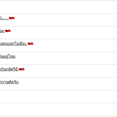
ะ.....
ทอม
บางคนบอกไม่มีอะ
ันอยู่ไหม
บันกษัตริย์
งกรานต์ครับ