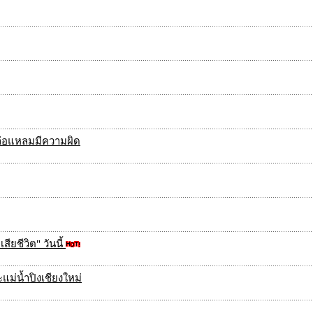
ล์ล่อแหลมมีความผิด
ียชีวิต" วันนี้
แม่น้ำปิงเชียงใหม่