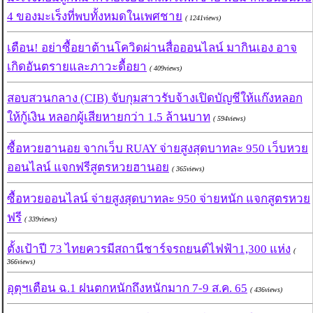
4 ของมะเร็งที่พบทั้งหมดในเพศชาย
( 1241views)
เตือน! อย่าซื้อยาต้านโควิดผ่านสื่อออนไลน์ มากินเอง อาจ
เกิดอันตรายและภาวะดื้อยา
( 409views)
สอบสวนกลาง (CIB) จับกุมสาวรับจ้างเปิดบัญชีให้แก๊งหลอก
ให้กู้เงิน หลอกผู้เสียหายกว่า 1.5 ล้านบาท
( 594views)
ซื้อหวยฮานอย จากเว็บ RUAY จ่ายสูงสุดบาทละ 950 เว็บหวย
ออนไลน์ แจกฟรีสูตรหวยฮานอย
( 365views)
ซื้อหวยออนไลน์ จ่ายสูงสุดบาทละ 950 จ่ายหนัก แจกสูตรหวย
ฟรี
( 339views)
ตั้งเป้าปี 73 ไทยควรมีสถานีชาร์จรถยนต์ไฟฟ้า1,300 แห่ง
(
366views)
อุตุฯเตือน ฉ.1 ฝนตกหนักถึงหนักมาก 7-9 ส.ค. 65
( 436views)