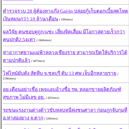
ตำรวจรวบ 28 ผู้ต้องหาแก๊ง Gaijin ปล่อยกู้เก็บดอกเบี้ยสุดโหด
เงินหมุนกว่า 10 ล้าน/เดือน
( 530views)
ผลวิจัย คนชอบดูถูก/แซะ เสี่ยงจิตเสื่อม มีโอกาสตายเร็วกว่า
คนปกติ2.54เท่า
( 1666views)
ท่าอากาศยานแม่ฟ้าหลวงเชียงราย สามารถเปิดให้บริการได้
ตามปกติแล้ว
( 407views)
ไฟไหม้ผับดัง สัตหีบ จ.ชลบุรี ดับ 13 ศพ เจ็บอีกหลายราย
(
1196views)
อย.เตือนอย่าเชื่อ เพจแอบอ้างชื่อ รพ. หลอกขายผลิตภัณฑ์
สุขภาพ ไม่มีเลข อย.
( 432views)
รถขนแรงงานต่างด้าวขับหลบหนีพุ่งชนศาลา ก่อนถูกจับกุมที่
อ.ท่าสองยาง จ.ตาก
( 528views)