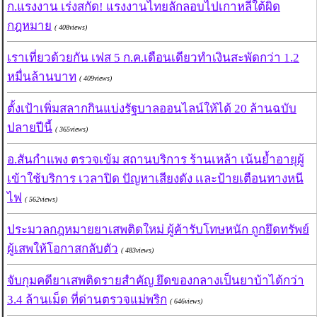
ก.แรงงาน เร่งสกัด! แรงงานไทยลักลอบไปเกาหลีใต้ผิด
กฎหมาย
( 408views)
เราเที่ยวด้วยกัน เฟส 5 ก.ค.เดือนเดียวทำเงินสะพัดกว่า 1.2
หมื่นล้านบาท
( 409views)
ตั้งเป้าเพิ่มสลากกินแบ่งรัฐบาลออนไลน์ให้ได้ 20 ล้านฉบับ
ปลายปีนี้
( 365views)
อ.สันกำแพง ตรวจเข้ม สถานบริการ ร้านเหล้า เน้นย้ำอายุผู้
เข้าใช้บริการ เวลาปิด ปัญหาเสียงดัง เเละป้ายเตือนทางหนี
ไฟ
( 562views)
ประมวลกฎหมายยาเสพติดใหม่ ผู้ค้ารับโทษหนัก ถูกยึดทรัพย์
ผู้เสพให้โอกาสกลับตัว
( 483views)
จับกุมคดียาเสพติดรายสำคัญ ยึดของกลางเป็นยาบ้าได้กว่า
3.4 ล้านเม็ด ที่ด่านตรวจแม่พริก
( 646views)