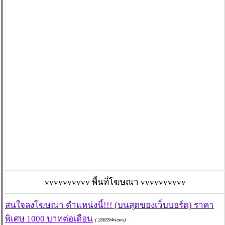
vvvvvvvvvv พื้นที่โฆษณา vvvvvvvvvv
สนใจลงโฆษณา ตำแหน่งนี้!!! (บนสุดของเว็บบอร์ด) ราคา
พิเศษ 1000 บาทต่อเดือน
( 268594views)