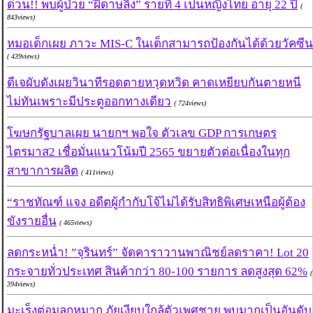
ด่วน!! พบผู้ป่วย “ฝีดาษลิง” รายที่ 4 เป็นหญิงไทย อายุ 22 ปี
(
843views)
หมอเด็กเผย ภาวะ MIS-C ในเด็กสามารถป้องกันได้ด้วยวัคซีน
( 439views)
ดีเจผับดังเผยวินาทีรอดตายหวุดหวิด คาดเหยียบกันตายหนี
ไม่ทันเพราะมีประตูออกทางเดียว
( 724views)
โฆษกรัฐบาลเผย นายกฯ พอใจ ตัวเลข GDP การเกษตร
ไตรมาส2 เชื่อมั่นแนวโน้มปี 2565 ขยายตัวต่อเนื่องในทุก
สาขาการผลิต
( 411views)
“ราชทัณฑ์ แจง อดีตผู้กำกับโจ้ไม่ได้รับสิทธิพิเศษเหนือผู้ต้อง
ขังรายอื่น
( 465views)
ลดกระหน่ำ! ”จุรินทร์” จัดคาราวานพาณิชย์ลดราคา! Lot 20
กระจายทั่วประเทศ สินค้ากว่า 80-100 รายการ ลดสูงสุด 62%
(
394views)
มะเร็งต่อมลูกหมาก ภัยเงียบใกล้ตัวเพศชาย พบมากเป็นอันดับ