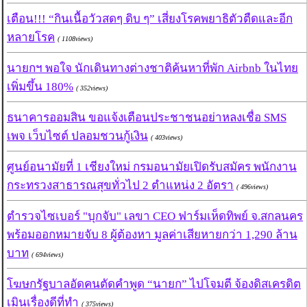
เตือน!!! “กินเนื้อวัวสดๆ ดิบ ๆ” เสี่ยงโรคพยาธิตัวตืดและอีก
หลายโรค
( 1108views)
นายกฯ พอใจ นักเดินทางต่างชาติค้นหาที่พัก Airbnb ในไทย
เพิ่มขึ้น 180%
( 352views)
ธนาคารออมสิน ขอแจ้งเตือนประชาชนอย่าหลงเชื่อ SMS
เพจ เว็บไซต์ ปลอมชวนกู้เงิน
( 403views)
ศูนย์อนามัยที่ 1 เชียงใหม่ กรมอนามัยเปิดรับสมัคร พนักงาน
กระทรวงสาธารณสุขทั่วไป 2 ตำแหน่ง 2 อัตรา
( 496views)
ตำรวจไซเบอร์ "บุกจับ" เลขา CEO ฟาร์มเห็ดทิพย์ จ.สกลนคร
พร้อมออกหมายจับ 8 ผู้ต้องหา มูลค่าเสียหายกว่า 1,290 ล้าน
บาท
( 694views)
โฆษกรัฐบาลอัดคนตัดคำพูด “นายก” ไปโจมตี จ้องดิสเครดิต
เมินเรื่องดีที่ทำ
( 375views)