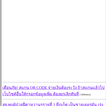
เตือนภัย! สแกน QR CODE จ่ายเงินต้องระวัง ถ้าสแกนแล้วไป
เว็บไซต์อื่นให้กรอกข้อมูลเพิ่ม ต้องยกเลิกทันที
( 634views)
สธ.พบผู้ป่วยฝีดาษวานรรายที่ 3 ที่ภูเก็ต เป็นชายเยอรมัน เร่ง