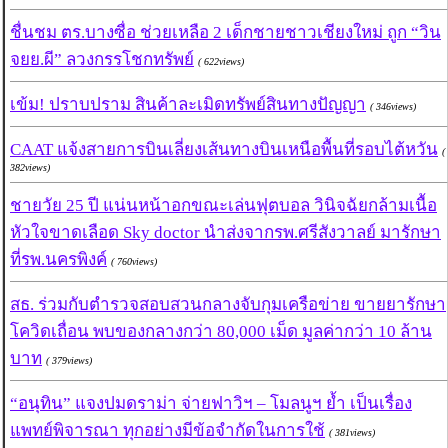
ชื่นชม ตร.บางซื่อ ช่วยเหลือ 2 เด็กชายชาวเชียงใหม่ ถูก “วิน
จยย.ผี” ลวงกรรโชกทรัพย์
( 622views)
เข้ม! ปราบปราม สินค้าละเมิดทรัพย์สินทางปัญญา
( 346views)
CAAT แจ้งสายการบินเลี่ยงเส้นทางบินเหนือพื้นที่รอบไต้หวัน
(
382views)
ชายวัย 25 ปี แน่นหน้าอกขณะเล่นฟุตบอล วินิจฉัยกล้ามเนื้อ
หัวใจขาดเลือด Sky doctor นำส่งจากรพ.ศรีสังวาลย์ มารักษา
ที่รพ.นครพิงค์
( 760views)
สธ. ร่วมกับตำรวจสอบสวนกลางจับกุมเครือข่าย ขายยารักษา
โควิดเถื่อน พบของกลางกว่า 80,000 เม็ด มูลค่ากว่า 10 ล้าน
บาท
( 379views)
“อนุทิน” แจงปมดราม่า จ่ายฟาวิฯ – โมลนูฯ ย้ำ เป็นเรื่อง
แพทย์พิจารณา ทุกอย่างมีข้อจำกัดในการใช้
( 381views)