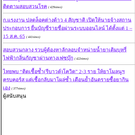
ติดตามสอบสวนโรค
( 429views)
ก.แรงงาน ปลดล็อคต่างด้าว 4 สัญชาติ เปิดให้นายจ้างสถาน
ประกอบการ ยื่นบัญชีรายชื่อผ่านระบบออนไลน์ ได้ตั้งแต่ 1 –
15 ส.ค. 65
( 441views)
สอบสวนกลาง รวบผู้ต้องหาลักลอบจำหน่ายน้ำยาเติมบุหรี่
ไฟฟ้ากลิ่นกัญชาผ่านทางเฟซบุ๊ก
( 422views)
ไทยพบ “ติดเชื้อซ้ำ(รีบาวด์)โควิด” 2-3 ราย ให้ยาโมลนูฯ
ครบคอร์ส แต่เชื้อกลับมาโผล่ซ้ำ เตือนย้ำอันตรายซื้อยากิน
เอง
( 377views)
ผู้สนับสนุน