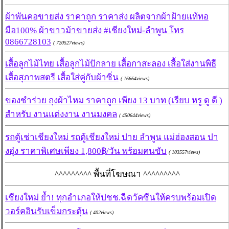
ผ้าพันคอขายส่ง ราคาถูก ราคาส่ง ผลิตจากผ้าฝ้ายแท้ทอ
มือ100% ผ้าขาวม้าขายส่ง #เชียงใหม่-ลำพูน โทร
0866728103
( 720527views)
เสื้อลูกไม้ไทย เสื้อลูกไม้ปักลาย เสื้อกาสะลอง เสื้อใส่งานพิธี
เสื้อสุภาพสตรี เสื้อใส่คู่กับผ้าซิ่น
( 16664views)
ของชำร่วย ถุงผ้าไหม ราคาถูก เพียง 13 บาท (เรียบ หรู ดู ดี )
สำหรับ งานแต่งงาน งานมงคล
( 450644views)
รถตู้เช่าเชียงใหม่ รถตู้เชียงใหม่ ปาย ลำพูน แม่ฮ่องสอน ปา
งอุ๋ง ราคาพิเศษเพียง 1,800฿/วัน พร้อมคนขับ
( 103557views)
^^^^^^^^^ พื้นที่โฆษณา ^^^^^^^^^
เชียงใหม่ ย้ำ! ทุกอำเภอให้ปชช.ฉีดวัคซีนให้ครบพร้อมเปิด
วอร์คอินรับเข็มกระตุ้น
( 402views)