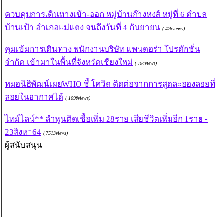
ควบคุมการเดินทางเข้า-ออก หมู่บ้านก๊างหงส์ หมู่ที่ 6 ตำบล
บ้านเป้า อำเภอแม่แตง จนถึงวันที่ 4 กันยายน
( 476views)
คุมเข้มการเดินทาง พนักงานบริษัท แพนดอร่า โปรดักชั่น
จำกัด เข้ามาในพื้นที่จังหวัดเชียงใหม่
( 704views)
หมอนิธิพัฒน์เผยWHO ชี้ โควิด ติดต่อจากการสูดละอองลอยที่
ลอยในอากาศได้
( 1098views)
ไทม์ไลน์** ลำพูนติดเชื้อเพิ่ม 28ราย เสียชีวิตเพิ่มอีก 1ราย -
23สิงหา64
( 7513views)
ผู้สนับสนุน