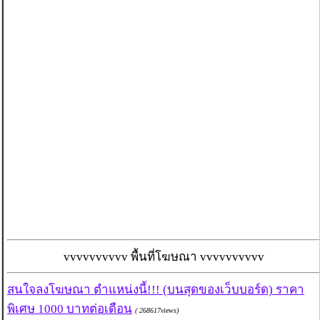
vvvvvvvvvv พื้นที่โฆษณา vvvvvvvvvv
สนใจลงโฆษณา ตำแหน่งนี้!!! (บนสุดของเว็บบอร์ด) ราคา
พิเศษ 1000 บาทต่อเดือน
( 268617views)