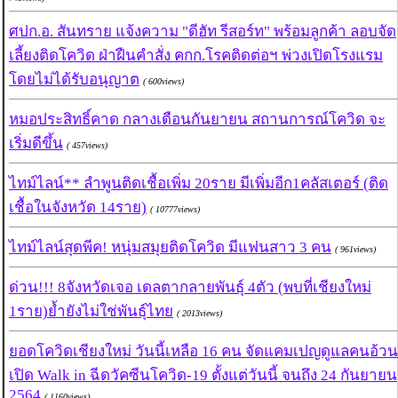
ศปก.อ. สันทราย แจ้งความ "ดีฮัท รีสอร์ท" พร้อมลูกค้า ลอบจัด
เลี้ยงติดโควิด ฝ่าฝืนคำสั่ง คกก.โรคติดต่อฯ พ่วงเปิดโรงแรม
โดยไม่ได้รับอนุญาต
( 600views)
หมอประสิทธิ์คาด กลางเดือนกันยายน สถานการณ์โควิด จะ
เริ่มดีขึ้น
( 457views)
ไทม์ไลน์** ลำพูนติดเชื้อเพิ่ม 20ราย มีเพิ่มอีก1คลัสเตอร์ (ติด
เชื้อในจังหวัด 14ราย)
( 10777views)
ไทม์ไลน์สุดพีค! หนุ่มสมุยติดโควิด มีแฟนสาว 3 คน
( 961views)
ด่วน!!! 8จังหวัดเจอ เดลตากลายพันธุ์ 4ตัว (พบที่เชียงใหม่
1ราย)ย้ำยังไม่ใช่พันธุ์ไทย
( 2013views)
ยอดโควิดเชียงใหม่ วันนี้เหลือ 16 คน จัดแคมเปญดูแลคนอ้วน
เปิด Walk in ฉีดวัคซีนโควิด-19 ตั้งแต่วันนี้ จนถึง 24 กันยายน
2564
( 1160views)