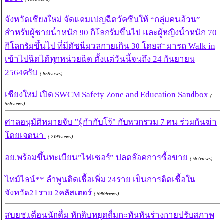
จังหวัดเชียงใหม่ จัดแคมเปญฉีดวัคซีนให้ “กลุ่มคนอ้วน”
สำหรับผู้ชายน้ำหนัก 90 กิโลกรัมขึ้นไป และผู้หญิงน้ำหนัก 70
กิโลกรัมขึ้นไป ที่มีดัชนีมวลกายเกิน 30 โดยสามารถ Walk in
เข้าไปฉีดได้ทุกหน่วยฉีด ตั้งแต่วันนี้จนถึง 24 กันยายน
2564ครับ
( 859views)
เชียงใหม่ เปิด SWCM Safety Zone and Education Sandbox
(
558views)
ศาลอนุมัติหมายจับ "ผู้กำกับโจ้" กับพวกรวม 7 คน ร่วมกันฆ่า
โดยเจตนา
( 2193views)
อย.พร้อมขึ้นทะเบียน”ไฟเซอร์” ปลดล๊อคการซื้อขาย
( 667views)
ไทม์ไลน์** ลำพูนติดเชื้อเพิ่ม 24ราย เป็นการติดเชื้อใน
จังหวัด21ราย 2คลัสเตอร์
( 5969views)
สบยช.เตือนนักดื่ม หักดิบหยุดดื่มกะทันหันร่างกายปรับสภาพ