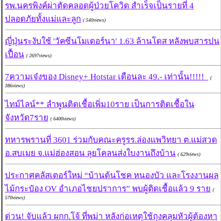
รพ.นครพิงค์ผ่าตัดคลอดผู้ป่วยโควิด สำเร็จเป็นรายที่ 4
ปลอดภัยทั้งแม่และลูก
( 540views)
ญี่ปุ่นระงับใช้ 'วัคซีนโมเดอร์นา' 1.63 ล้านโดส หลังพบสารปน
เปื้อน
( 2697views)
7ความเจ๋งของ Disney+ Hotstar เดือนละ 49.- เท่านั้น!!!!!
(
386views)
ไทม์ไลน์** ลำพูนติดเชื้อเพิ่ม10ราย เป็นการติดเชื้อใน
จังหวัด7ราย
( 6400views)
ทหารพรานที่ 3601 ร่วมกับคณะครูรร.ล่องแพวิทยา ต.แม่สวด
อ.สบเมย จ.แม่ฮ่องสอน ลุยโคลนส่งใบงานถึงบ้าน
( 629views)
ประกาศคลัสเตอร์ใหม่ “บ้านต้นโชค หนองบัว และโรงงานผล
ไม้กระป๋อง OV อำเภอไชยปราการ” พบผู้ติดเชื้อแล้ว 9 ราย
(
570views)
ด่วน! จับแล้ว ผกก.โจ้ ที่พม่า หลังก่อเหตุใช้ถุงคลุมหัวผู้ต้องหา