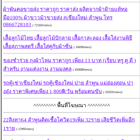
ผ้าพันคอขายส่ง ราคาถูก ราคาส่ง ผลิตจากผ้าฝ้ายแท้ทอ
มือ100% ผ้าขาวม้าขายส่ง #เชียงใหม่-ลำพูน โทร
0866728103
( 721601views)
เสื้อลูกไม้ไทย เสื้อลูกไม้ปักลาย เสื้อกาสะลอง เสื้อใส่งานพิธี
เสื้อสุภาพสตรี เสื้อใส่คู่กับผ้าซิ่น
( 16690views)
ของชำร่วย ถุงผ้าไหม ราคาถูก เพียง 13 บาท (เรียบ หรู ดู ดี )
สำหรับ งานแต่งงาน งานมงคล
( 450680views)
รถตู้เช่าเชียงใหม่ รถตู้เชียงใหม่ ปาย ลำพูน แม่ฮ่องสอน ปา
งอุ๋ง ราคาพิเศษเพียง 1,800฿/วัน พร้อมคนขับ
( 103591views)
^^^^^^^^^ พื้นที่โฆษณา ^^^^^^^^^
22สิงหา64 ลำพูนติดเชื้อโควิด19เพิ่ม 32ราย เสียชีวิตเพิ่มอีก
1ราย
( 12995views)