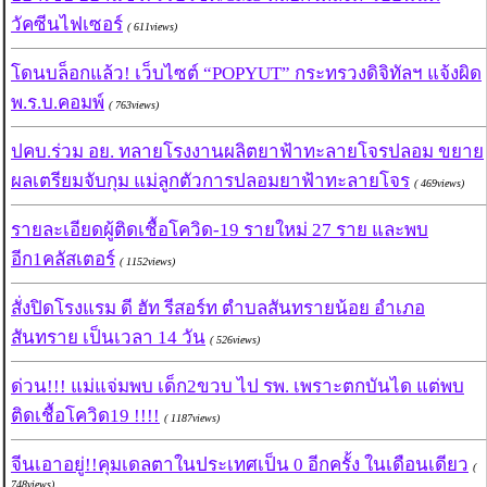
วัคซีนไฟเซอร์
( 611views)
โดนบล็อกแล้ว! เว็บไซต์ “POPYUT” กระทรวงดิจิทัลฯ แจ้งผิด
พ.ร.บ.คอมพ์
( 763views)
ปคบ.ร่วม อย. ทลายโรงงานผลิตยาฟ้าทะลายโจรปลอม ขยาย
ผลเตรียมจับกุม แม่ลูกตัวการปลอมยาฟ้าทะลายโจร
( 469views)
รายละเอียดผู้ติดเชื้อโควิด-19 รายใหม่ 27 ราย และพบ
อีก1คลัสเตอร์
( 1152views)
สั่งปิดโรงแรม ดี ฮัท รีสอร์ท ตำบลสันทรายน้อย อำเภอ
สันทราย เป็นเวลา 14 วัน
( 526views)
ด่วน!!! แม่แจ่มพบ เด็ก2ขวบ ไป รพ. เพราะตกบันได แต่พบ
ติดเชื้อโควิด19 !!!!
( 1187views)
จีนเอาอยู่!!คุมเดลตาในประเทศเป็น 0 อีกครั้ง ในเดือนเดียว
(
748views)