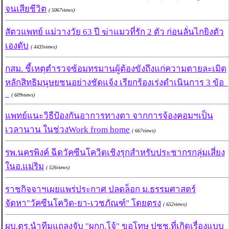
จนเสียชีวิต
( 5067views)
สัตวแพทย์ แม่วางวัย 63 ปี ฆ่าแมวที่รัก 2 ตัว ก่อนลั่นไกยิงตัว
เองดับ
( 4435views)
กสม. ชี้เหตุตำรวจซ้อมทรมานผู้ต้องขังถึงแก่ความตายละเมิด
หลักสิทธิมนุษยชนอย่างชัดแจ้ง เรียกร้องเร่งดำเนินการ 3 ข้อ
( 609views)
แพทย์แนะวิธีป้องกันอาการทางตา จากการจ้องคอมฯเป็น
เวลานาน ในช่วงWork from home
( 667views)
รพ.นครพิงค์ ฉีดวัคซีนโควิดเชิงรุกสำหรับประชากรกลุ่มเสี่ยง
ในอ.แม่ริม
( 526views)
ราชกิจจาฯเผยแพร่ประกาศ ปลดล็อก ม.ธรรมศาสตร์
จัดหา"วัคซีนโควิด-ยา-เวชภัณฑ์" โดยตรง
( 652views)
ผบ.ตร.นำทีมแถลงจับ "ผกก.โจ้" ขอโทษ ปชช.ที่เกิดเรื่องแบบ