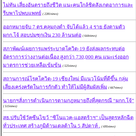
ไม่ทัน เสี่ยงอันตรายถึงชีวิต แนะคนใกล้ชิดสังเกตอาการและ
รีบพาไปพบแพทย์
( 2281views)
ออกหมายจับ 7 ตร.คลุมถุงดำ จับได้แล้ว 4 ราย ยังตามตัว
ผกก.โจ้ สอบปมซุกเงิน 230 ล้านนต่อ
( 644views)
สภาพัฒน์เผยการแพร่ระบาดโควิด-19 ยังส่งผลกระทบต่อ
อัตราการว่างงานต่อเนื่อง สูงกว่า 730,000 คน แนะเร่งออก
มาตรการช่วยเหลือเข้มข้น
( 525views)
สถานการณ์โรคโควิด-19 เชียงใหม่ มีแนวโน้มที่ดีขึ้น กลุ่ม
เสี่ยงเคร่งครัดในการกักตัว ทำให้ไม่มีผู้สัมผัสเพิ่ม
( 667views)
นายกฯสั่งการดำเนินการตามกฎหมายถึงที่สุดกรณี “ผกก.โจ้”
( 515views)
สธ.ปรับใช้วัคซีนไขว้ “ซิโนแวค-แอสตร้าฯ” เป็นสูตรหลักฉีด
ทั่วประเทศ สร้างภูมิต้านเดลต้าใน 5 สัปดาห์ .
( 695views)