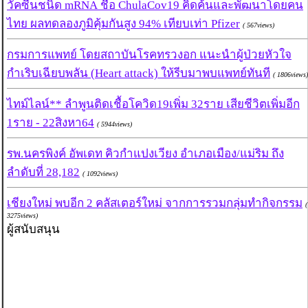
วัคซีนชนิด mRNA ชื่อ ChulaCov19 คิดค้นและพัฒนาโดยคน
ไทย ผลทดลองภูมิคุ้มกันสูง 94% เทียบเท่า Pfizer
( 567views)
กรมการแพทย์ โดยสถาบันโรคทรวงอก แนะนำผู้ป่วยหัวใจ
กำเริบเฉียบพลัน (Heart attack) ให้รีบมาพบแพทย์ทันที
( 1806views)
ไทม์ไลน์** ลำพูนติดเชื้อโควิด19เพิ่ม 32ราย เสียชีวิตเพิ่มอีก
1ราย - 22สิงหา64
( 5944views)
รพ.นครพิงค์ อัพเดท คิวกำแปงเวียง อำเภอเมือง/แม่ริม ถึง
ลำดับที่ 28,182
( 1092views)
เชียงใหม่ พบอีก 2 คลัสเตอร์ใหม่ จากการรวมกลุ่มทำกิจกรรม
(
3275views)
ผู้สนับสนุน