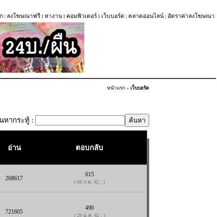
ก
ลงโฆษณาฟรี
หางาน
คอมพิวเตอร์
เว็บบอร์ด
ตลาดออนไลน์
อัตราค่าลงโฆษณา
|
l
l
l
|
|
หน้าแรก
»
เว็บบอร์ด
้นหากระทู้ :
อ่าน
ตอบกลับ
615
268617
( 06 ก.พ. 62 , )
490
721605
( 29 ม.ค. 62 , )