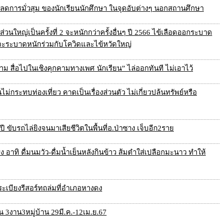
ลดการมั่วสุม ของนักเรียนนักศึกษา ในจุดอับต่างๆ นอกสถานศึกษา
้ส่วนใหญ่เป็นครั้งที่ 2 จะหนักกว่าครั้งอื่นๆ ปี 2566 ไข้เลือดออกระบาด
าจะระบาดหนักร่วมกับโควิดและไข้หวัดใหญ่
 สื่อไปในเชิงคุกคามทางเพศ นักเรียน” ไล่ออกทันที ไม่เอาไว้
่กระทบท่องเที่ยว คาดเป็นเรื่องส่วนตัว ไม่เกี่ยวปล้นทรัพย์หรือ
15ปี ขับรถไล่ยิงจนมาเสียชีวิตในพื้นที่อ.ป่าซาง เจ็บอีก2ราย
ร็ง อาทิ ดื่มนมวัว-ดื่มน้ำเย็นหลังกินข้าว ส้มตำใส่เปลือกมะนาว ทำให้
ตุระเบียงรีสอร์ทถล่มที่อำเภอหางดง
ูน 3งาน3หมู่บ้าน 29มี.ค.-12เม.ย.67