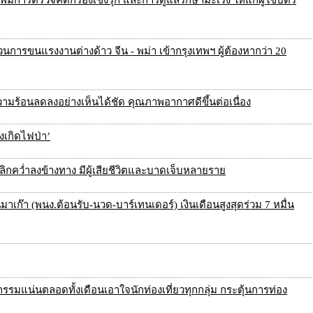
พิ่มการตรวจคัดกรองเชิงรุก และการดูแลรักษามะเร็ง ให้แก่ผู้ใช้บัตร
การขนแรงงานต่างด้าว จีน - พม่า เข้ากรุงเทพฯ ผู้ต้องหากว่า 20
วามร้อนลดลงอย่างเห็นได้ชัด คุณภาพอากาศดีขึ้นต่อเนื่อง
งเกิดไฟป่า’
ลิกคว่ำลงข้างทาง มีผู้เสียชีวิตและบาดเจ็บหลายราย
ก๊า (พนง.ต้อนรับ-นวด-บาร์เทนเดอร์) เงินเดือนสูงสุดร่วม 7 หมื่น
จกรรมแน่นตลอดทั้งเดือนเอาใจนักท่องเที่ยวทุกกลุ่ม กระตุ้นการท่อง