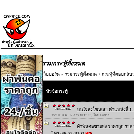
ปิดโฆษณานี้X
รวมกระทู้ทั้งหมด
เว็บบอร์ด
»
รวมกระทู้ทั้งหมด
> กระทู้ที่ตอบกลับล
หัวข้อกระทู้
สนใจลงโฆษณา ตำแหน่งนี้!!! 
วันที่ 08 ธ.ค. 65 เวลา 10:17:27 , โดย ตนข่าว
ผ้าพันคอขายส่ง ราคาถูก ราคา
โทร 0866728103