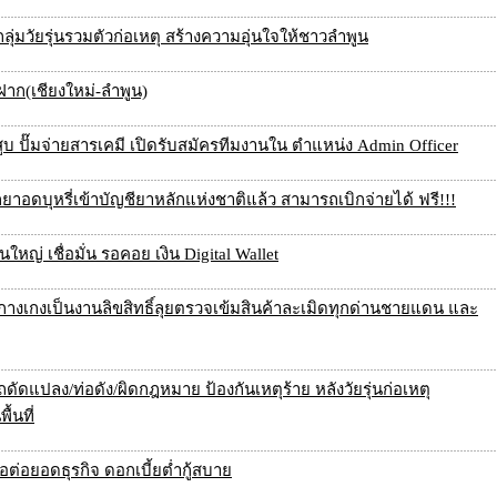
ุ่มวัยรุ่นรวมตัวก่อเหตุ สร้างความอุ่นใจให้ชาวลำพูน
ฝาก(เชียงใหม่-ลำพูน)
สูบ ปั๊มจ่ายสารเคมี เปิดรับสมัครทีมงานใน ตำแหน่ง Admin Officer
กยาอดบุหรี่เข้าบัญชียาหลักแห่งชาติแล้ว สามารถเบิกจ่ายได้ ฟรี!!!
ญ่ เชื่อมั่น รอคอย เงิน Digital Wallet
างเกงเป็นงานลิขสิทธิ์ลุยตรวจเข้มสินค้าละเมิดทุกด่านชายแดน และ
ัดแปลง/ท่อดัง/ผิดกฎหมาย ป้องกันเหตุร้าย หลังวัยรุ่นก่อเหตุ
้นที่
่อต่อยอดธุรกิจ ดอกเบี้ยต่ำกู้สบาย