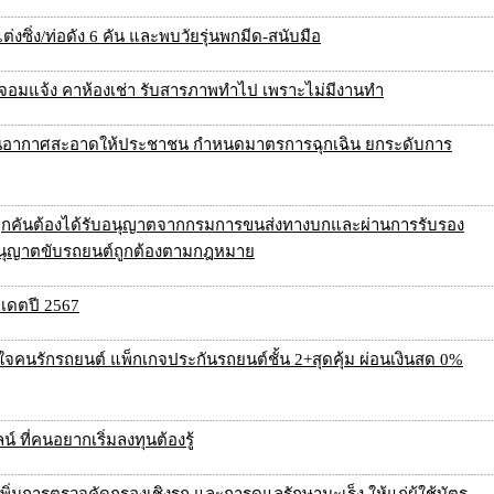
งซิ่ง/ท่อดัง 6 คัน และพบวัยรุ่นพกมีด-สนับมือ
ควัดจอมแจ้ง คาห้องเช่า รับสารภาพทำไป เพราะไม่มีงานทำ
 คืนอากาศสะอาดให้ประชาชน กำหนดมาตรการฉุกเฉิน ยกระดับการ
ียนทุกคันต้องได้รับอนุญาตจากกรมการขนส่งทางบกและผ่านการรับรอง
ใบอนุญาตขับรถยนต์ถูกต้องตามกฎหมาย
ปเดตปี 2567
ใจคนรักรถยนต์ แพ็กเกจประกันรถยนต์ชั้น 2+สุดคุ้ม ผ่อนเงินสด 0%
 ที่คนอยากเริ่มลงทุนต้องรู้