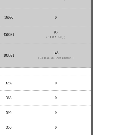
16690
0
93
450681
( 11 ก.ย. 60 , )
145
103591
( 18 ก.พ. 58 , Krit Nuansri )
3269
0
383
0
595
0
350
0