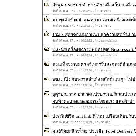
ลำพูน ประชุมฯ ทำทางเลี่ยงเมือง ใน อ.เมือ
วันที่ 06 ก.พ. 67 เวลา 20:36:45 , โดย ตนข่าว
ตร.ทุ่งหัวช้าง.ลำพูน ลุุยตรวจรถเครื่องแต่
วันที่ 06 ก.พ. 67 เวลา 21:31:51 , โดย ตนข่าว
รวม 3 สูตรชงเมนูกาแฟปลุกความสดชื่นยาม
วันที่ 07 ก.พ. 67 เวลา 00:26:52 , โดย nemophilanie
แนะนำเครื่องชงกาแฟแคปซูล Nespresso น
วันที่ 07 ก.พ. 67 เวลา 02:35:08 , โดย nemophilanie
ชวนเที่ยวงานสตรอว์เบอร์รี่และของดีอำเภอสะเ
วันที่ 07 ก.พ. 67 เวลา 11:23:00 , โดย คนข่าว
อช.แม่ปิง จับพรานล่าเก้ง สกัดต้นเหตุ “ไฟป
วันที่ 07 ก.พ. 67 เวลา 13:01:50 , โดย คนข่าว
อุตุฯประกาศ อากาศแปรปรวนบริเวณประเทศ
ฝนฟ้าคะนองและลมกระโชกแรง และฟ้าผ่า
วันที่ 07 ก.พ. 67 เวลา 16:26:59 , โดย คนข่าว
ประกันชีวิต unit link ดีไหม เปรียบเทียบกับ
วันที่ 07 ก.พ. 67 เวลา 17:38:09 , โดย ว่านไจ๋
ศูนย์วิจัยกสิกรไทย ประเมิน Food Delivery ปี