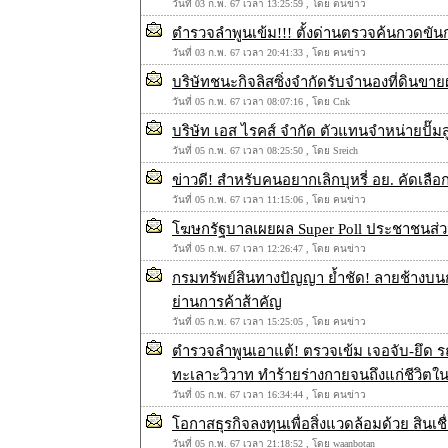
วันที่ 03 ก.พ. 67 เวลา 13:25:59 , โดย ตนข่าว
ตำรวจลำพูนเข้ม!!! ตั้งด่านตรวจค้นกวดขันกล
วันที่ 03 ก.พ. 67 เวลา 20:41:33 , โดย คนข่าว
บริษัทชนะกิจลิสซิ่งจำกัดรับจำนองที่ดินขาย
วันที่ 05 ก.พ. 67 เวลา 08:07:16 , โดย Cnk
บริษัท เอส ไรคส์ จำกัด ตัวแทนจำหน่ายปั๊ม
วันที่ 05 ก.พ. 67 เวลา 08:25:50 , โดย Sreich
ข่าวดี! สำหรับคนอยากเลิกบุหรี่ อย. คัดเลือ
วันที่ 05 ก.พ. 67 เวลา 11:15:06 , โดย คนข่าว
โฆษกรัฐบาลเผยผล Super Poll ประชาชนส่วนให
วันที่ 05 ก.พ. 67 เวลา 12:26:47 , โดย คนข่าว
กรมทรัพย์สินทางปัญญา ย้ำชัด! ลายช้างบนก
ย่านการค้าส้าคัญ
วันที่ 05 ก.พ. 67 เวลา 15:25:05 , โดย คนข่าว
ตำรวจลำพูนเอาแต้! ตรวจเข้ม เจอจับ-ยึด รถด
ทะเลาะวิวาท ทำร้ายร่างกายจนถึงแก่ชีวิตในพื
วันที่ 05 ก.พ. 67 เวลา 16:34:44 , โดย คนข่าว
โอกาสธุรกิจลงทุนเพื่อสิ่งแวดล้อมด้วย สินเชื
วันที่ 05 ก.พ. 67 เวลา 21:18:52 , โดย waanbotan