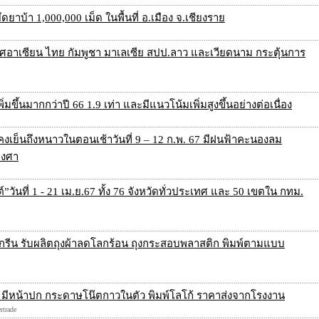
บ้า 1,000,000 เม็ด ในพื้นที่ อ.เมือง จ.เชียงราย
ทศอาเซียน ไทย กัมพูชา มาเลเซีย สปป.ลาว และเวียดนาม กระตุ้นการ
่มขึ้นมากกว่าปี 66 1.9 เท่า และมีแนวโน้มเพิ่มสูงขึ้นอย่างต่อเนื่อง
ังคงเย็นถึงหนาวในตอนเช้าวันที่ 9 – 12 ก.พ. 67 มีฝนฟ้าคะนองลม
องศา
”วันที่ 1 - 21 เม.ย.67 ทั้ง 76 จังหวัดทั่วประเทศ และ 50 เขตใน กทม.
มสกรีน รับผลิตถุงผ้าลดโลกร้อน ถุงกระสอบพลาสติก พิมพ์ตามแบบ
3M มีหน้าปก กระดาษโน๊ตกาวในตัว พิมพ์โลโก้ ราคาส่งจากโรงงาน
rtrade