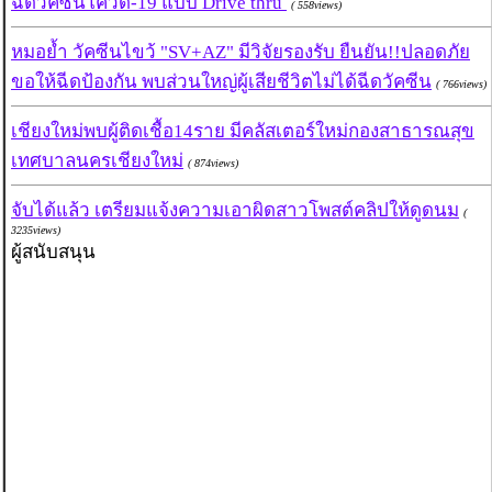
ฉีดวัคซีนโควิด-19 แบบ Drive thru
( 558views)
หมอย้ำ วัคซีนไขว้ "SV+AZ" มีวิจัยรองรับ ยืนยัน!!ปลอดภัย
ขอให้ฉีดป้องกัน พบส่วนใหญ่ผู้เสียชีวิตไม่ได้ฉีดวัคซีน
( 766views)
เชียงใหม่พบผู้ติดเชื้อ14ราย มีคลัสเตอร์ใหม่กองสาธารณสุข
เทศบาลนครเชียงใหม่
( 874views)
จับได้แล้ว เตรียมแจ้งความเอาผิดสาวโพสต์คลิปให้ดูดนม
(
3235views)
ผู้สนับสนุน