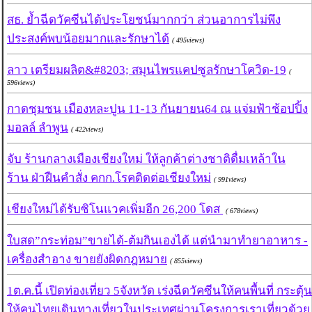
สธ. ย้ำฉีดวัคซีนได้ประโยชน์มากกว่า ส่วนอาการไม่พึง
ประสงค์พบน้อยมากและรักษาได้
( 495views)
ลาว เตรียมผลิต&#8203; สมุนไพรแคปซูลรักษาโควิด-19
(
596views)
กาดชุมชน เมืองหละปูน 11-13 กันยายน64 ณ แจ่มฟ้าช้อปปิ้ง
มอลล์ ลำพูน
( 422views)
จับ ร้านกลางเมืองเชียงใหม่ ให้ลูกค้าต่างชาติดื่มเหล้าใน
ร้าน ฝ่าฝืนคำสั่ง คกก.โรคติดต่อเชียงใหม่
( 991views)
เชียงใหม่ได้รับซิโนแวคเพิ่มอีก 26,200 โดส
( 678views)
ใบสด”กระท่อม”ขายได้-ต้มกินเองได้ แต่นำมาทำยาอาหาร -
เครื่องสำอาง ขายยังผิดกฎหมาย
( 855views)
1ต.ค.นี้ เปิดท่องเที่ยว 5จังหวัด เร่งฉีดวัคซีนให้คนพื้นที่ กระตุ้น
ให้คนไทยเดินทางเที่ยวในประเทศผ่านโครงการเราเที่ยวด้วย