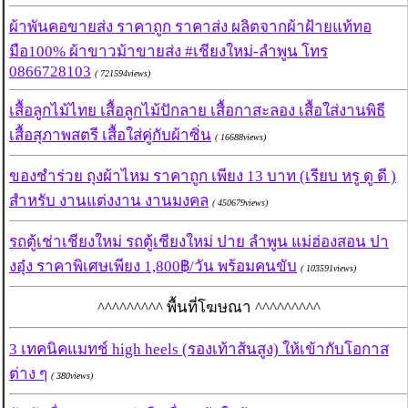
ผ้าพันคอขายส่ง ราคาถูก ราคาส่ง ผลิตจากผ้าฝ้ายแท้ทอ
มือ100% ผ้าขาวม้าขายส่ง #เชียงใหม่-ลำพูน โทร
0866728103
( 721594views)
เสื้อลูกไม้ไทย เสื้อลูกไม้ปักลาย เสื้อกาสะลอง เสื้อใส่งานพิธี
เสื้อสุภาพสตรี เสื้อใส่คู่กับผ้าซิ่น
( 16688views)
ของชำร่วย ถุงผ้าไหม ราคาถูก เพียง 13 บาท (เรียบ หรู ดู ดี )
สำหรับ งานแต่งงาน งานมงคล
( 450679views)
รถตู้เช่าเชียงใหม่ รถตู้เชียงใหม่ ปาย ลำพูน แม่ฮ่องสอน ปา
งอุ๋ง ราคาพิเศษเพียง 1,800฿/วัน พร้อมคนขับ
( 103591views)
^^^^^^^^^ พื้นที่โฆษณา ^^^^^^^^^
3 เทคนิคแมทช์ high heels (รองเท้าส้นสูง) ให้เข้ากับโอกาส
ต่าง ๆ
( 380views)