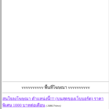
vvvvvvvvvv พื้นที่โฆษณา vvvvvvvvvv
สนใจลงโฆษณา ตำแหน่งนี้!!! (บนสุดของเว็บบอร์ด) ราคา
พิเศษ 1000 บาทต่อเดือน
( 268617views)