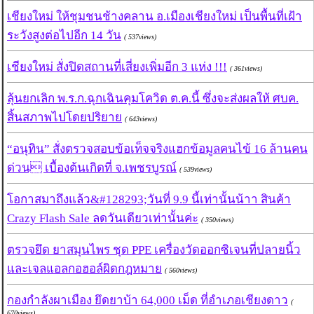
เชียงใหม่ ให้ชุมชนช้างคลาน อ.เมืองเชียงใหม่ เป็นพื้นที่เฝ้า
ระวังสูงต่อไปอีก 14 วัน
( 537views)
เชียงใหม่ สั่งปิดสถานที่เสี่ยงเพิ่มอีก 3 แห่ง !!!
( 361views)
ลุ้นยกเลิก พ.ร.ก.ฉุกเฉินคุมโควิด ต.ค.นี้ ซึ่งจะส่งผลให้ ศบค.
สิ้นสภาพไปโดยปริยาย
( 643views)
“อนุทิน” สั่งตรวจสอบข้อเท็จจริงแฮกข้อมูลคนไข้ 16 ล้านคน
ด่วน เบื้องต้นเกิดที่ จ.เพชรบูรณ์
( 539views)
โอกาสมาถึงแล้ว&#128293;วันที่ 9.9 นี้เท่านั้นน้าา สินค้า
Crazy Flash Sale ลดวันเดียวเท่านั้นค่ะ
( 350views)
ตรวจยึด ยาสมุนไพร ชุด PPE เครื่องวัดออกซิเจนที่ปลายนิ้ว
และเจลแอลกอฮอล์ผิดกฎหมาย
( 560views)
กองกำลังผาเมือง ยึดยาบ้า 64,000 เม็ด ที่อำเภอเชียงดาว
(
670views)