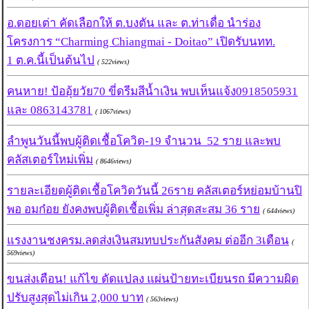
อ.ดอยเต่า คัดเลือกให้ ต.บงตัน และ ต.ท่าเดื่อ นำร่อง
โครงการ “Charming Chiangmai - Doitao” เปิดรับนทท.
1 ต.ค.นี้เป็นต้นไป
( 522views)
คนหาย! ป้ออุ้ยวัย70 ขี่ดรีมสีน้ำเงิน พบเห็นแจ้ง0918505931
และ 0863143781
( 1067views)
ลำพูนวันนี้พบผู้ติดเชื้อโควิด-19 จำนวน 52 ราย และพบ
คลัสเตอร์ใหม่เพิ่ม
( 8646views)
รายละเอียดผู้ติดเชื้อโควิดวันนี้ 26ราย คลัสเตอร์หย่อมบ้านปิ
พอ อมก๋อย ยังคงพบผู้ติดเชื้อเพิ่ม ล่าสุดสะสม 36 ราย
( 644views)
แรงงานชงครม.ลดส่งเงินสมทบประกันสังคม ต่ออีก 3เดือน
(
569views)
ขนส่งเตือน! แก้ไข ดัดแปลง แผ่นป้ายทะเบียนรถ มีความผิด
ปรับสูงสุดไม่เกิน 2,000 บาท
( 563views)