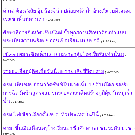
ด่วน! ต้องสงสัย อุ้มน้องจีน่า ปล่อยหน้าถ้ำ อ้างสังเวยผี ,จนท.
เร่งเข้าพื้นที่ตามหา
( 2336views)
ศึกษาธิการจังหวัดเชียงใหม่ ย้ำทุกสถานศึกษาต้องทำแบบ
ประเมินความพร้อมฯ ก่อนเปิดเรียน แบบปกติ
( 1165views)
Pfizer เหมาะฉีดเด็ก12-16เฉพาะกลุ่มโรคเรื้อรัง เท่านั้น!!
(
662views)
รายละเอียดผู้ติดเชื้อวันนี้ 38 ราย เสียชีวิต1ราย
( 709views)
ครม. เห็นชอบจัดหาวัคซีนซิโนแวคเพิ่ม 12 ล้านโดส รองรับ
การฉีดวัคซีนสูตรผสม ร่นระยะเวลาฉีดสร้างภูมิคุ้มกันหมู่เร็ว
ขึ้น
( 517views)
ครม.ไฟเขียวเลือกตั้ง อบต. ทั่วประเทศ ในปีนี้
( 1109views)
ครม. ขึ้นเงินเดือนครูโรงเรียนอาชีวศึกษาเอกชน ระดับ ปวช.
(
549views)