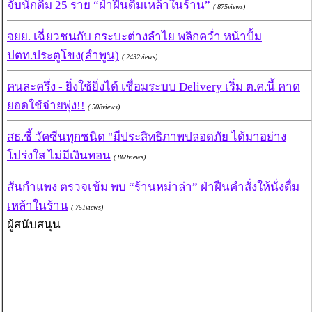
จับนักดื่ม 25 ราย “ฝ่าฝืนดื่มเหล้าในร้าน”
( 875views)
จยย. เฉี่ยวชนกับ กระบะต่างลำไย พลิกคว่ำ หน้าปั้ม
ปตท.ประตูโขง(ลำพูน)
( 2432views)
คนละครึ่ง - ยิ่งใช้ยิ่งได้ เชื่อมระบบ Delivery เริ่ม ต.ค.นี้ คาด
ยอดใช้จ่ายพุ่ง!!
( 508views)
สธ.ชี้ วัคซีนทุกชนิด "มีประสิทธิภาพปลอดภัย ได้มาอย่าง
โปร่งใส ไม่มีเงินทอน
( 869views)
สันกำแพง ตรวจเข้ม พบ “ร้านหม่าล่า” ฝ่าฝืนคำสั่งให้นั่งดื่ม
เหล้าในร้าน
( 751views)
ผู้สนับสนุน