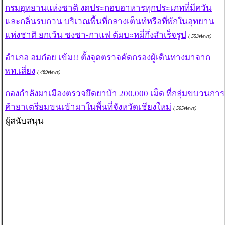
กรมอุทยานแห่งชาติ งดประกอบอาหารทุกประเภทที่มีควัน
และกลิ่นรบกวน บริเวณพื้นที่กลางเต็นท์หรือที่พักในอุทยาน
แห่งชาติ ยกเว้น ชงชา-กาแฟ ต้มบะหมี่กึ่งสำเร็จรูป
( 553views)
อำเภอ อมก๋อย เข้ม!! ตั้งจุดตรวจคัดกรองผู้เดินทางมาจาก
พท.เสี่ยง
( 489views)
กองกำลังผาเมืองตรวจยึดยาบ้า 200,000 เม็ด ที่กลุ่มขบวนการ
ค้ายาเตรียมขนเข้ามาในพื้นที่จังหวัดเชียงใหม่
( 505views)
ผู้สนับสนุน