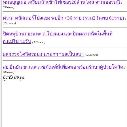
หมอบุญเผย เตรียมนำเข้าไฟเซอร20ล้านโดส จากเยอรมนี
(
998views)
ด่วน! คลัสเตอร์โป่งแยง พบอีก +36 ราย (รวม2วันพบ 61ราย)
(
3791views)
ปิดหมู่บ้านกองแหะ ต.โป่งแยง และปิดตลาดนัดในพื้นที่
อ.แม่ริม 14วัน
( 616views)
ผลจรวจโควิดรอบ3 นายกฯ “ผลเป็นลบ”
( 594views)
สธ.ยืนยัน ยาและเวชภัณฑ์มีเพียงพอ พร้อมรักษาผู้ป่วยโควิด
(
408views)
ผู้สนับสนุน