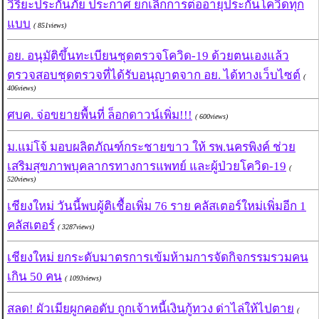
วิริยะประกันภัย ประกาศ ยกเลิกการต่ออายุประกันโควิดทุก
แบบ
( 851views)
อย. อนุมัติขึ้นทะเบียนชุดตรวจโควิด-19 ด้วยตนเองแล้ว
ตรวจสอบชุดตรวจที่ได้รับอนุญาตจาก อย. ได้ทางเว็บไซต์
(
406views)
ศบค. จ่อขยายพื้นที่ ล็อกดาวน์เพิ่ม!!!
( 600views)
ม.แม่โจ้ มอบผลิตภัณฑ์กระชายขาว ให้ รพ.นครพิงค์ ช่วย
เสริมสุขภาพบุคลากรทางการแพทย์ และผู้ป่วยโควิด-19
(
520views)
เชียงใหม่ วันนี้พบผู้ติเชื้อเพิ่ม 76 ราย คลัสเตอร์ใหม่เพิ่มอีก 1
คลัสเตอร์
( 3287views)
เชียงใหม่ ยกระดับมาตรการเข้มห้ามการจัดกิจกรรมรวมคน
เกิน 50 คน
( 1093views)
สลด! ผัวเมียผูกคอดับ ถูกเจ้าหนี้เงินกู้ทวง ด่าไล่ให้ไปตาย
(