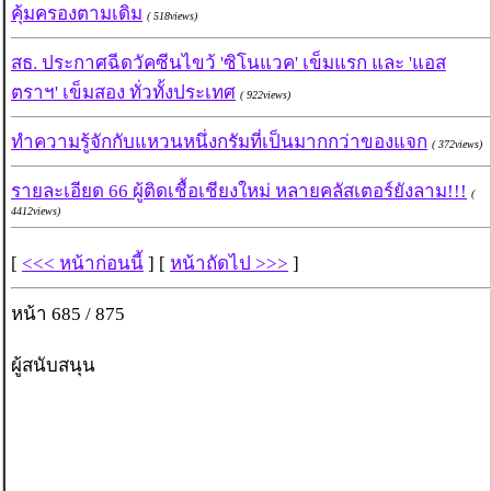
คุ้มครองตามเดิม
( 518views)
สธ. ประกาศฉีดวัคซีนไขว้ 'ซิโนแวค' เข็มแรก และ 'แอส
ตราฯ' เข็มสอง ทั่วทั้งประเทศ
( 922views)
ทำความรู้จักกับแหวนหนึ่งกรัมที่เป็นมากกว่าของแจก
( 372views)
รายละเอียด 66 ผู้ติดเชื้อเชียงใหม่ หลายคลัสเตอร์ยังลาม!!!
(
4412views)
[
<<< หน้าก่อนนี้
] [
หน้าถัดไป >>>
]
หน้า 685 / 875
ผู้สนับสนุน