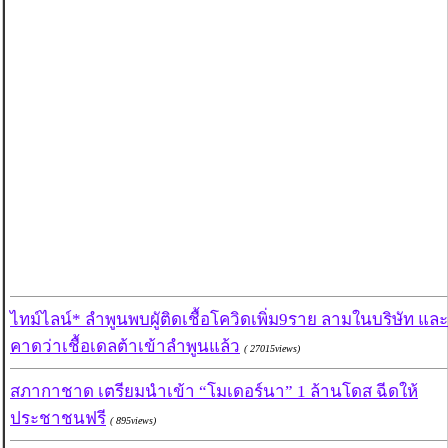
ไทม์ไลน์* ลำพูนพบผูัติดเชื้อโควิดเพิ่ม9ราย ลามในบริษัท และ
คาดว่าเชื้อเดลต้าเข้าลำพูนแล้ว
( 27015views)
สภากาชาด เตรียมนำเข้า “โมเดอร์นา” 1 ล้านโดส ฉีดให้
ประชาชนฟรี
( 895views)