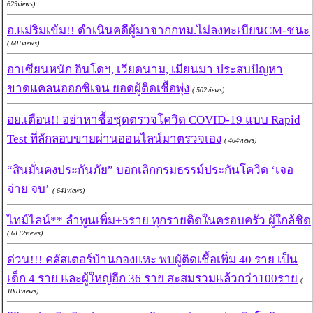
629views)
อ.แม่ริมเข้ม!! ดำเนินคดีผู้มาจากกทม.ไม่ลงทะเบียนCM-ชนะ
( 601views)
อาเซียนหนัก อินโดฯ, เวียดนาม, เมียนมา ประสบปัญหา
ขาดแคลนออกซิเจน ยอดผู้ติดเชื้อพุ่ง
( 502views)
อย.เตือน!! อย่าหาซื้อชุดตรวจโควิด COVID-19 แบบ Rapid
Test ที่ลักลอบขายผ่านออนไลน์มาตรวจเอง
( 404views)
“สินมั่นคงประกันภัย” บอกเลิกกรมธรรม์ประกันโควิด ‘เจอ
จ่าย จบ’
( 641views)
ไทม์ไลน์** ลำพูนเพิ่ม+5ราย ทุกรายติดในครอบครัว ผู้ใกล้ชิด
( 6112views)
ด่วน!!! คลัสเตอร์บ้านกองแหะ พบผู้ติดเชื้อเพิ่ม 40 ราย เป็น
เด็ก 4 ราย และผู้ใหญ่อีก 36 ราย สะสมรวมแล้วกว่า100ราย
(
1001views)