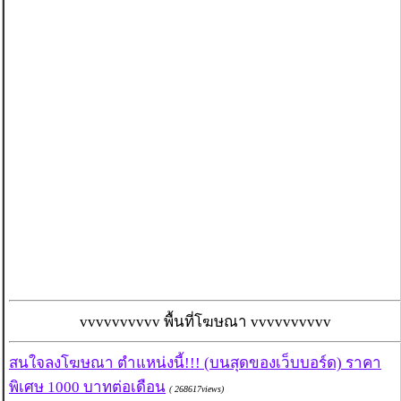
vvvvvvvvvv พื้นที่โฆษณา vvvvvvvvvv
สนใจลงโฆษณา ตำแหน่งนี้!!! (บนสุดของเว็บบอร์ด) ราคา
พิเศษ 1000 บาทต่อเดือน
( 268617views)