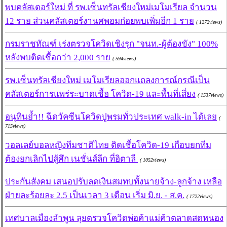
พบคลัสเตอร์ใหม่ ที่ รพ.เซ็นทรัลเชียงใหม่เมโมเรียล จำนวน
12 ราย ส่วนคลัสเตอร์งานศพอมก๋อยพบเพิ่มอีก 1 ราย
( 1272views)
กรมราชทัณฑ์ เร่งตรวจโควิดเชิงรุก "จนท.-ผู้ต้องขัง" 100%
หลังพบติดเชื้อกว่า 2,000 ราย
( 594views)
รพ.เซ็นทรัลเชียงใหม่ เมโมเรียลออกแถลงการณ์กรณีเป็น
คลัสเตอร์การแพร่ระบาดเชื้อ โควิด-19 และพื้นที่เสี่ยง
( 1537views)
อนุทินย้ำ!! ฉีดวัคซีนโควิดปูพรมทั่วประเทศ walk-in ได้เลย
(
715views)
วอลเลย์บอลหญิงทีมชาติไทย ติดเชื้อโควิด-19 เกือบยกทีม
ต้องยกเลิกไปสู้ศึก เนชั่นส์ลีก ที่อิตาลี
( 1052views)
ประกันสังคม เสนอปรับลดเงินสมทบทั้งนายจ้าง-ลูกจ้าง เหลือ
ฝ่ายละร้อยละ 2.5 เป็นเวลา 3 เดือน เริ่ม มิ.ย. - ส.ค.
( 1722views)
เทศบาลเมืองลำพูน ลุยตรวจโควิดพ่อค้าแม่ค้าตลาดสดหนอง