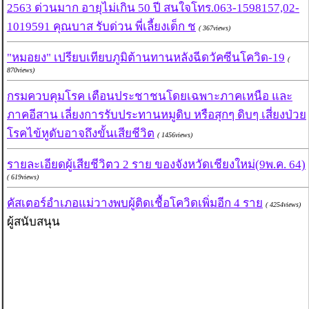
2563 ด่วนมาก อายุไม่เกิน 50 ปี สนใจโทร.063-1598157,02-
1019591 คุณบาส รับด่วน พี่เลี้ยงเด็ก ช
( 367views)
"หมอยง" เปรียบเทียบภูมิต้านทานหลังฉีดวัคซีนโควิด-19
(
870views)
กรมควบคุมโรค เตือนประชาชนโดยเฉพาะภาคเหนือ และ
ภาคอีสาน เลี่ยงการรับประทานหมูดิบ หรือสุกๆ ดิบๆ เสี่ยงป่วย
โรคไข้หูดับอาจถึงขั้นเสียชีวิต
( 1456views)
รายละเอียดผู้เสียชีวิตว 2 ราย ของจังหวัดเชียงใหม่(9พ.ค. 64)
( 619views)
คัสเตอร์อำเภอแม่วางพบผู้ติดเชื้อโควิดเพิ่มอีก 4 ราย
( 4254views)
ผู้สนับสนุน