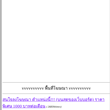
vvvvvvvvvv พื้นที่โฆษณา vvvvvvvvvv
สนใจลงโฆษณา ตำแหน่งนี้!!! (บนสุดของเว็บบอร์ด) ราคา
พิเศษ 1000 บาทต่อเดือน
( 268594views)