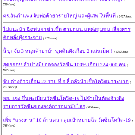
799views)
ตร.สันกำแพง จับพ่อค้ายารายใหญ่ และผู้เสพ ในพื้นที่
( 2427views)
ไม่แนะนำ ฉีดพ่นยาฆ่าเชื้อ ตามถนน แหล่งชุมชน เสี่ยงสาร
คัดหลั่งฟุ้งกระจาย
( 718views)
ลี้ บุกจับ 3 หนุ่มค้ายาบ้า ขุดดินฝังเกือบ 2 แสนเม็ด!!
( 4343views)
สุดยอด!! ลำปางมียอดจองวัคซีน 100% เกือบ 224,000 คน
(
832views)
จับ ต่างด้าวเถื่อน 22 ราย ที่ อ.ลี้ กลัวนำเชื้อโควิดมาระบาด
(
2217views)
อย. แจง ขึ้นทะเบียนวัคซีนโควิด-19 ไม่จำเป็นต้องอ้างอิง
รายการวัคซีนขององค์การอนามัยโลก
( 868views)
เพิ่ม “แรงงาน” 16 ล้านคน กลุ่มเป้าหมายฉีดวัคซีนโควิด-19
(
765views)