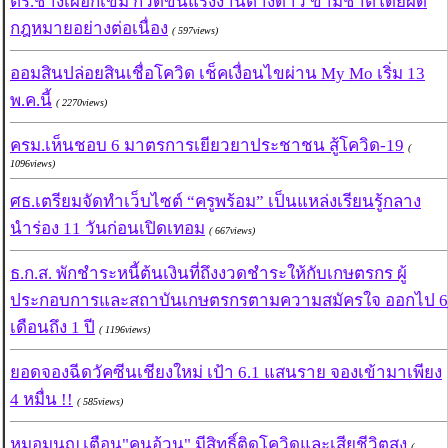
ตร.ช้างเผือกเข้ม กวดขันแรงงานต่างด้าว ข้ามชาติโดยผิด
กฎหมายอย่างต่อเนื่อง
( 597views)
ออมสินปล่อยสินเชื่อโควิด เช็คเงื่อนไขผ่าน My Mo เริ่ม 13
พ.ค.นี้
( 2270views)
ครม.เห็นชอบ 6 มาตรการเยียวยาประชาชน สู้โควิด-19
(
1096views)
ศธ.เตรียมจัดทำเว็บไซต์ “ครูพร้อม” เป็นแหล่งเรียนรู้กลาง
นำร่อง 11 วันก่อนเปิดเทอม
( 667views)
ธ.ก.ส. พักชำระหนี้ต้นเงินที่ถึงงวดชำระให้กับเกษตรกร ผู้
ประกอบการและสถาบันเกษตรกรตามความสมัครใจ ออกไป 6
เดือนถึง 1 ปี
( 1196views)
ยอดจองฉีดวัคซีนเชียงใหม่ เป้า 6.1 แสนราย จองเข้ามาเพียง
4 หมื่น !!
( 585views)
หมอมนูญ เตือน"คนอ้วน" มีสิทธิ์ติดโควิดและเสียชีวิตสูง
(