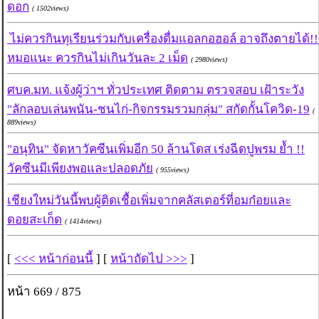
ดอก
( 1502views)
ไม่ควรกินทุเรียนร่วมกับเครื่องดื่มแอลกอฮอล์ อาจถึงตายได้!!
หมอแนะ ควรกินไม่เกินวันละ 2 เม็ด
( 2980views)
ศบค.มท. แจ้งผู้ว่าฯ ทั่วประเทศ ติดตาม ตรวจสอบ เฝ้าระวัง
"ลักลอบเล่นพนัน-ชนไก่-กิจกรรมรวมกลุ่ม" สกัดกั้นโควิด-19
(
889views)
"อนุทิน" จัดหาวัคซีนเพิ่มอีก 50 ล้านโดส เร่งฉีดปูพรม ย้ำ !!
วัคซีนมีเพียงพอและปลอดภัย
( 955views)
เชียงใหม่วันนี้พบผู้ติดเชื้อเพิ่มจากคลัสเตอร์ที่อมก๋อยและ
ดอยสะเก็ด
( 1414views)
[
<<< หน้าก่อนนี้
] [
หน้าถัดไป >>>
]
หน้า 669 / 875