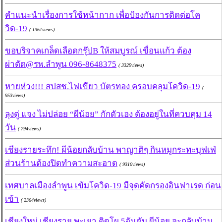
คำแนะนำเรื่องการใช้หน้ากาก เพื่อป้องกันการติดต่อโค
วิด-19
( 1361views)
ขอบริจาคเกล็ดเลือดกรุ๊ปB ให้สมบูรณ์ เขื่อนแก้ว ต้อง
ผ่าตัด@รพ.ลำพูน 096-8648375
( 3329views)
หายห่วง!!! สปสช.ไฟเขียว บัตรทอง ครอบคลุมโควิด-19
(
953views)
ลุงตู่ แจง ไม่ปล่อย “ผีน้อย” กักตัวเอง ต้องอยู่ในที่ควบคุม 14
วัน
( 794views)
เชียงรายระทึก! ผีน้อยกลับบ้าน พาญาติๆ กินหมูกระทะบุฟเฟ่
ส่วนร้านต้องปิดทำความสะอาด
( 9310views)
เทศบาลเมืองลำพูน เข้มโควิด-19 มีจุดคัดกรองอินฟาเรด ก่อน
เข้า
( 2364views)
เชียงใหม่ เชียงราย พะเยา ติดโผ 5อันดับ ผีน้อย จะกลับบ้าน