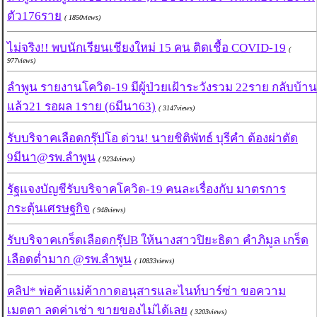
ตัว176ราย
( 1850views)
ไม่จริง!! พบนักเรียนเชียงใหม่ 15 คน ติดเชื้อ COVID-19
(
977views)
ลำพูน รายงานโควิด-19 มีผู้ป่วยเฝ้าระวังรวม 22ราย กลับบ้าน
แล้ว21 รอผล 1ราย (6มีนา63)
( 3147views)
รับบริจาคเลือดกรุ๊ปโอ ด่วน! นายชิติพัทธ์ บุรีคำ ต้องผ่าตัด
9มีนา@รพ.ลำพูน
( 9234views)
รัฐแจงบัญชีรับบริจาคโควิด-19 คนละเรื่องกับ มาตรการ
กระตุ้นเศรษฐกิจ
( 948views)
รับบริจาคเกร็ดเลือดกรุ๊ปB ให้นางสาวปิยะธิดา คำภิมูล เกร็ด
เลือดต่ำมาก @รพ.ลำพูน
( 10833views)
คลิป* พ่อค้าแม่ค้ากาดอนุสารและไนท์บาร์ซ่า ขอความ
เมตตา ลดค่าเช่า ขายของไม่ได้เลย
( 3203views)