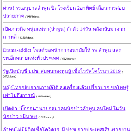
ด่วน! รร.อนุบาลลำพูน ปิดโรงเรียน 2อาทิตย์ เลื่อนการสอบ
ปลายภาค
( 9886views)
เปิดภารกิจ หนุ่มแม่ทา(ลำพูน) กักตัว 14วัน หลังกลับมาจาก
เกาหลี
( 41509views)
Drama-addict โพสต์ขอหน้ากากอนามัยให้ รพ.ลำพูน และ
รพ.อีกหลายแห่งทั่วประเทศ
( 6324views)
รัฐเปิดบัญชี ปปช. สมทบกองทุนสู้ เชื้อไวรัสโคโรนา 2019
(
2072views)
หญิงไทยกลับจากเกาหลีใต้ ลงเครื่องแล้วเปรี้ยวปาก ขอโทษรู้
เท่าไม่ถึงการณ์
( 4876views)
เปิดตัว "บิ๊กจอน" นายกสมาคมนักข่าวลำพูน คนใหม่ ในวัน
นักข่าว 5มีนา63
( 2438views)
ลำพูนไม่มีผู้ติดเชื้อโควิด19 ,มี ปชช.จากประเทศเสี่ยงรายงาน