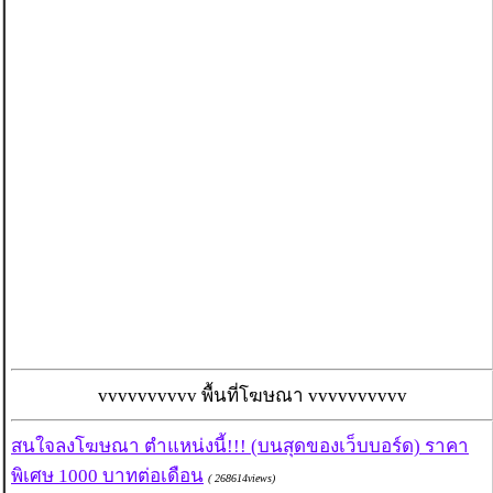
vvvvvvvvvv พื้นที่โฆษณา vvvvvvvvvv
สนใจลงโฆษณา ตำแหน่งนี้!!! (บนสุดของเว็บบอร์ด) ราคา
พิเศษ 1000 บาทต่อเดือน
( 268614views)