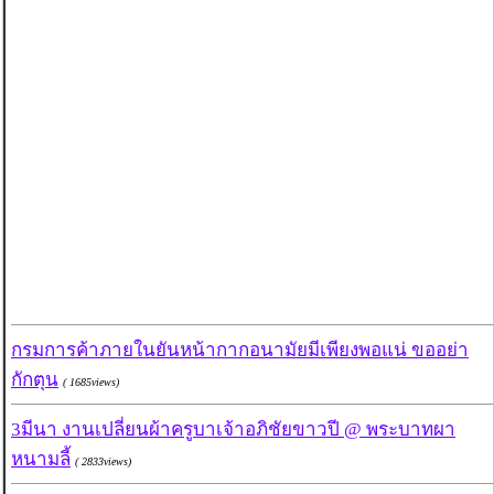
กรมการค้าภายในยันหน้ากากอนามัยมีเพียงพอแน่ ขออย่า
กักตุน
( 1685views)
3มีนา งานเปลี่ยนผ้าครูบาเจ้าอภิชัยขาวปี @ พระบาทผา
หนามลี้
( 2833views)