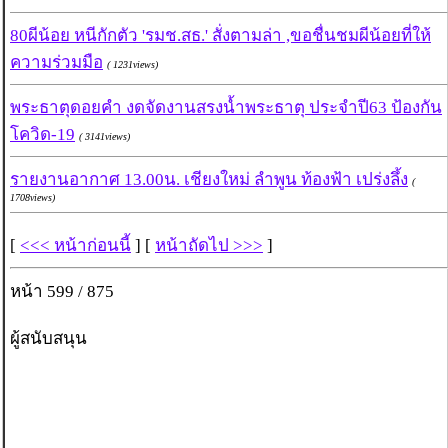
80ผีน้อย หนีกักตัว 'รมช.สธ.' สั่งตามล่า ,ขอชื่นชมผีน้อยที่ให้
ความร่วมมือ
( 1231views)
พระธาตุดอยคำ งดจัดงานสรงน้ำพระธาตุ ประจำปี63 ป้องกัน
โควิด-19
( 3141views)
รายงานอากาศ 13.00น. เชียงใหม่ ลำพูน ท้องฟ้า เปร่งลึ้ง
(
1708views)
[
<<< หน้าก่อนนี้
] [
หน้าถัดไป >>>
]
หน้า 599 / 875
ผู้สนับสนุน