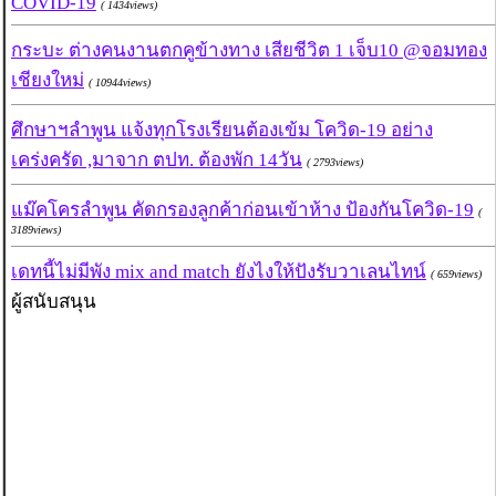
COVID-19
( 1434views)
กระบะ ต่างคนงานตกคูข้างทาง เสียชีวิต 1 เจ็บ10 @จอมทอง
เชียงใหม่
( 10944views)
ศึกษาฯลำพูน แจ้งทุกโรงเรียนต้องเข้ม โควิด-19 อย่าง
เคร่งครัด ,มาจาก ตปท. ต้องพัก 14วัน
( 2793views)
แม๊คโครลำพูน คัดกรองลูกค้าก่อนเข้าห้าง ป้องกันโควิด-19
(
3189views)
เดทนี้ไม่มีพัง mix and match ยังไงให้ปังรับวาเลนไทน์
( 659views)
ผู้สนับสนุน