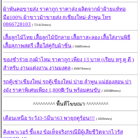
ผ้าพันคอขายส่ง ราคาถูก ราคาส่ง ผลิตจากผ้าฝ้ายแท้ทอ
มือ100% ผ้าขาวม้าขายส่ง #เชียงใหม่-ลำพูน โทร
0866728103
( 721413views)
เสื้อลูกไม้ไทย เสื้อลูกไม้ปักลาย เสื้อกาสะลอง เสื้อใส่งานพิธี
เสื้อสุภาพสตรี เสื้อใส่คู่กับผ้าซิ่น
( 16685views)
ของชำร่วย ถุงผ้าไหม ราคาถูก เพียง 13 บาท (เรียบ หรู ดู ดี )
สำหรับ งานแต่งงาน งานมงคล
( 450674views)
รถตู้เช่าเชียงใหม่ รถตู้เชียงใหม่ ปาย ลำพูน แม่ฮ่องสอน ปา
งอุ๋ง ราคาพิเศษเพียง 1,800฿/วัน พร้อมคนขับ
( 103588views)
^^^^^^^^^ พื้นที่โฆษณา ^^^^^^^^^
เตือนเหนือ ระวัง3-5มีนา63 พายุฤดูร้อน!!!
( 5020views)
คิงเพาเวอร์ ชี้แจง ข้อเท็จจริงกรณีมีผู้เสียชีวิตจากไวรัส