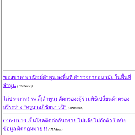
'ของขาด' พาณิชย์ลำพูน ลงพื้นที่ สำรวจกากอนามัย ในพื้นที่
ลำพูน
( 3141views)
ไม่ประมาท! รพ.ลี้(ลำพูน) คัดกรองงผู้ร่วมพิธีเปลี่ยนผ้าครอง
สรีระร่าง “ครูบาอภิชัยขาวปี”
( 3018views)
COVID-19 เป็นโรคติดต่ออันตราย ไม่แจ้ง ไม่กักตัว ปิดบัง
ข้อมูล ผิดกฎหมาย !!
( 757views)