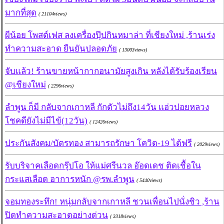
มากที่สุด
( 21104views)
ผีน้อย โพสต์เฟส ลงเครื่องปุ๊ปกินหมาล่า ที่เชียงใหม่ ,ร้านเร่ง
ทำความสะอาด ยืนยันปลอดภัย
( 13003views)
จับแล้ว! ร้านขายหน้ากากอนามัยสูงเกิน หลังได้รับร้องเรียน
@เชียงใหม่
( 2296views)
ลำพูน ก็มี กลับจากเกาหลี กักตัวไม่ถึง14วัน แอ่วปอยหลวง
โชคดียังไม่มีไข้(12วัน)
( 12426views)
ประกันสังคม/บัตรทอง สามารถรักษา โควิด-19 ได้ฟรี
( 2029views)
รับบริจาคเลือดกรุ๊ปโอ ให้แม่ศรีนวล อ๊อดเดช ติดเชื้อใน
กระแสเลือด อาการหนัก @รพ.ลำพูน
( 5440views)
จอมทองระทึก! หนุ่มกลับจากเกาหลี ชวนเพื่อนไปนั่งชิว ,ร้าน
ปิดทำความสะอาดอย่างด่วน
( 3318views)