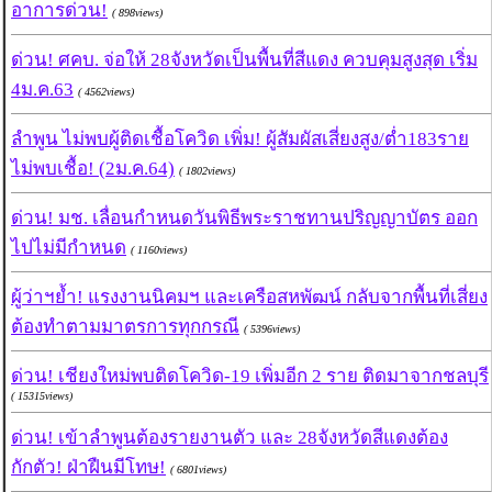
อาการด่วน!
( 898views)
ด่วน! ศคบ. จ่อให้ 28จังหวัดเป็นพื้นที่สีแดง ควบคุมสูงสุด เริ่ม
4ม.ค.63
( 4562views)
ลำพูน ไม่พบผู้ติดเชื้อโควิด เพิ่ม! ผู้สัมผัสเสี่ยงสูง/ต่ำ183ราย
ไม่พบเชื้อ! (2ม.ค.64)
( 1802views)
ด่วน! มช. เลื่อนกำหนดวันพิธีพระราชทานปริญญาบัตร ออก
ไปไม่มีกำหนด
( 1160views)
ผู้ว่าฯย้ำ! แรงงานนิคมฯ และเครือสหพัฒน์ กลับจากพื้นที่เสี่ยง
ต้องทำตามมาตรการทุกกรณี
( 5396views)
ด่วน! เชียงใหม่พบติดโควิด-19 เพิ่มอีก 2 ราย ติดมาจากชลบุรี
( 15315views)
ด่วน! เข้าลำพูนต้องรายงานตัว และ 28จังหวัดสีแดงต้อง
กักตัว! ฝ่าฝืนมีโทษ!
( 6801views)