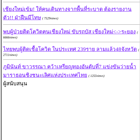
เชียงใหม่เข้ม! ให้คนเดินทางจากพื้นที่ระบาด ต้องรายงาน
ตัว!! ฝ่าฝืนมีโทษ
( 7529views)
พบผู้ป่วยติดโควิดคนเชียงใหม่ ขับรถบัส เชียงใหม่<->ระยอง
(
6666views)
ไทยพบผู้ติดเชื้อโควิด ในประเทศ 239ราย ลามแล้ว48จังหวัด
(
2711views)
ภูมินันท์ ขาวรรณา คว้าเหรียญทองอันดับที่7 แข่งขันว่ายน้ำ
มาราธอนชิงชนะเลิศแห่งประเทศไทย
( 1255views)
ผู้สนับสนุน