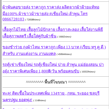
ผ้าพันคอขายส่ง ราคาถูก ราคาส่ง ผลิตจากผ้าฝ้ายแท้ทอ
มือ100% ผ้าขาวม้าขายส่ง #เชียงใหม่-ลำพูน โทร
0866728103
( 720588views)
เสื้อลูกไม้ไทย เสื้อลูกไม้ปักลาย เสื้อกาสะลอง เสื้อใส่งานพิธี
เสื้อสุภาพสตรี เสื้อใส่คู่กับผ้าซิ่น
( 16665views)
ของชำร่วย ถุงผ้าไหม ราคาถูก เพียง 13 บาท (เรียบ หรู ดู ดี )
สำหรับ งานแต่งงาน งานมงคล
( 450644views)
รถตู้เช่าเชียงใหม่ รถตู้เชียงใหม่ ปาย ลำพูน แม่ฮ่องสอน ปา
งอุ๋ง ราคาพิเศษเพียง 1,800฿/วัน พร้อมคนขับ
( 103559views)
^^^^^^^^^ พื้นที่โฆษณา ^^^^^^^^^
ทะลุ! ติดเชื้อในประเทศเพิ่ม 134ราย , กทม. ระยอง ชลบุรี
นครปฐม ยอดพุ่ง!
( 1148views)