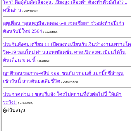
ใคร? คือผู้สัมผัสเสี่ยงสูง , เสี่ยงสูง เสี่ยงต่ำ ต้องทำตัวยังไง?? ..
คลิ๊กอ่าน
( 3397views)
อุตุเตือน “อุณหภูมิจะลดลง 6-8 เซลเซียส” ช่วงส่งท้ายปีเก่า
ต้อนรับปีใหม่ 2564
( 1528views)
ประกันสังคมเตรียม !!! เปิดลงทะเบียนรับเงินว่างงานเพราะโค
วิด-19 รอบใหม่ ผ่านแอพพลิเคชั่น คาดเปิดลงทะเบียนได้ใน
ต้นเดือน ม.ค. นี้
( 862views)
ญาติวอนขอภาพ-คลิป จยย. ชนกับ รถยนต์ แยกบิ๊กซีลำพูน
เช้าวันนี้ สาวต้นธงเสียชีวิต
( 26894views)
ประกาศด่วน!! ชลบุรีแจ้ง ใครไปสถานที่ดังต่อไปนี้ ให้เฝ้า
ระวัง!!
( 2144views)
ผู้สนับสนุน