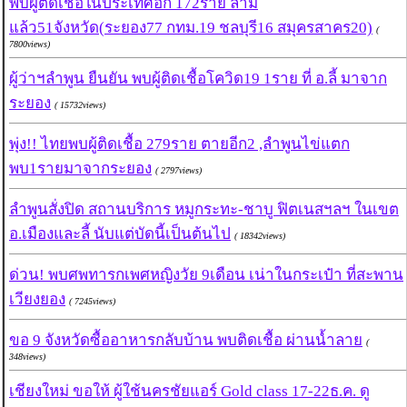
พบผู้ติดเชื้อในประเทศอีก 172ราย ลาม
แล้ว51จังหวัด(ระยอง77 กทม.19 ชลบุรี16 สมุครสาคร20)
(
7800views)
ผู้ว่าฯลำพูน ยืนยัน พบผู้ติดเชื้อโควิด19 1ราย ที่ อ.ลี้ มาจาก
ระยอง
( 15732views)
พุ่ง!! ไทยพบผู้ติดเชื้อ 279ราย ตายอีก2 ,ลำพูนไข่แตก
พบ1รายมาจากระยอง
( 2797views)
ลำพูนสั่งปิด สถานบริการ หมูกระทะ-ชาบู ฟิตเนสฯลฯ ในเขต
อ.เมืองและลี้ นับแต่บัดนี้เป็นต้นไป
( 18342views)
ด่วน! พบศพทารกเพศหญิงวัย 9เดือน เน่าในกระเป๋า ที่สะพาน
เวียงยอง
( 7245views)
ขอ 9 จังหวัดซื้ออาหารกลับบ้าน พบติดเชื้อ ผ่านน้ำลาย
(
348views)
เชียงใหม่ ขอให้ ผู้ใช้นครชัยแอร์ Gold class 17-22ธ.ค. ดู