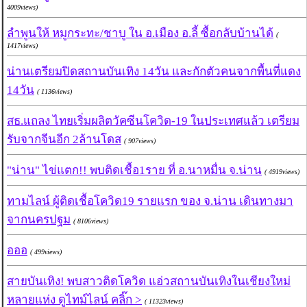
4009views)
ลำพูนให้ หมูกระทะ/ชาบู ใน อ.เมือง อ.ลี้ ซื้อกลับบ้านได้
(
1417views)
น่านเตรียมปิดสถานบันเทิง 14วัน และกักตัวคนจากพื้นที่แดง
14วัน
( 1136views)
สธ.แถลง ไทยเริ่มผลิตวัคซีนโควิด-19 ในประเทศแล้ว เตรียม
รับจากจีนอีก 2ล้านโดส
( 907views)
"น่าน" ไข่แตก!! พบติดเชื้อ1ราย ที่ อ.นาหมื่น จ.น่าน
( 4919views)
ทามไลน์ ผู้ติดเชื้อโควิด19 รายแรก ของ จ.น่าน เดินทางมา
จากนครปฐม
( 8106views)
อออ
( 499views)
สายบันเทิง! พบสาวติดโควิด แอ่วสถานบันเทิงในเชียงใหม่
หลายแห่ง ดูไทม์ไลน์ คลิ๊ก >
( 11323views)