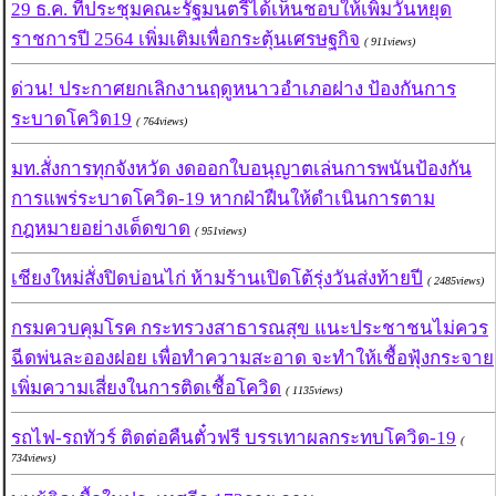
29 ธ.ค. ที่ประชุมคณะรัฐมนตรีได้เห็นชอบให้เพิ่มวันหยุด
ราชการปี 2564 เพิ่มเติมเพื่อกระตุ้นเศรษฐกิจ
( 911views)
ด่วน! ประกาศยกเลิกงานฤดูหนาวอำเภอฝาง ป้องกันการ
ระบาดโควิด19
( 764views)
มท.สั่งการทุกจังหวัด งดออกใบอนุญาตเล่นการพนันป้องกัน
การแพร่ระบาดโควิด-19 หากฝ่าฝืนให้ดำเนินการตาม
กฎหมายอย่างเด็ดขาด
( 951views)
เชียงใหม่สั่งปิดบ่อนไก่ ห้ามร้านเปิดโต้รุ่งวันส่งท้ายปี
( 2485views)
กรมควบคุมโรค กระทรวงสาธารณสุข แนะประชาชนไม่ควร
ฉีดพ่นละอองฝอย เพื่อทำความสะอาด จะทำให้เชื้อฟุ้งกระจาย
เพิ่มความเสี่ยงในการติดเชื้อโควิด
( 1135views)
รถไฟ-รถทัวร์ ติดต่อคืนตั๋วฟรี บรรเทาผลกระทบโควิด-19
(
734views)