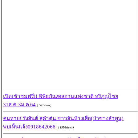
เปิดเช้าชมฟรี!! พิพิธภัณฑสถานแห่งชาติ หริภุญไชย
31ธ.ค-3ม.ค.64
( 364views)
คนหาย! รังสันต์ สุคำตุ่น ชาวสันห้างเสือ(ป่าซางลำพูน)
พบเห็นแจ้ง0918642066
( 1956views)