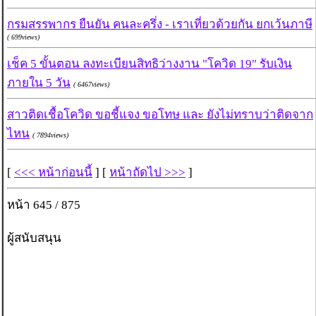
กรมสรรพากร ยืนยัน คนละครึ่ง - เราเที่ยวด้วยกัน ยกเว้นภาษี
( 699views)
เช็ค 5 ขั้นตอน ลงทะเบียนสิทธิว่างงาน "โควิด 19" รับเงิน
ภายใน 5 วัน
( 6467views)
สาวติดเชื้อโควิด ขอชี้แจง ขอโทษ และ ยังไม่ทราบว่าติดจาก
ไหน
( 7894views)
[
<<< หน้าก่อนนี้
] [
หน้าถัดไป >>>
]
หน้า 645 / 875
ผู้สนับสนุน