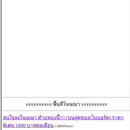
vvvvvvvvvv พื้นที่โฆษณา vvvvvvvvvv
สนใจลงโฆษณา ตำแหน่งนี้!!! (บนสุดของเว็บบอร์ด) ราคา
พิเศษ 1000 บาทต่อเดือน
( 268595views)