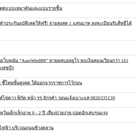
ระเทศแบบเหมาคันและแบบรายชิ้น
ำประกันอุบัติเหตุให้ฟรี! จ่ายสูงสุด 1 แสนบาท ลงทะเบียนรับสิทธิได้
งเว็บพนัน “AutoWin888” ทายผลบอลยูโร พบเงินหมุนเวียนกว่า 161
ฟซบุ๊ก
ี้โทษขั้นสูงสุด ให้ออกจากราชการไว้ก่อน
ไข่ดาว พิกัด หน้า รร.จักรคำ วอนแจ้งเบาะแส 0820335139
่นเด็กเล็กอายุ 0 - 2 ปี เสี่ยงป่วยง่าย-ปอดอักเสบรุนแรง
สาไฟฟ้า บริเวณถนนช้างคลาน