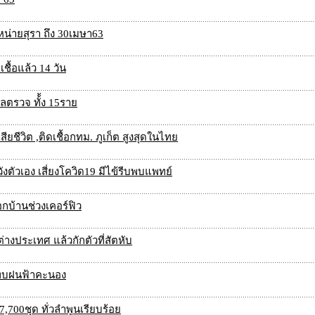
ำหน่ายสุรา ถึง 30เมษา63
ชื้อแล้ว 14 วัน
ผลตรวจ ทั้้ง 15ราย
้เสียชีวิต ,ติดเชื้อกทม. ภูเก็ต สูงสุดในไทย
วังตัวเอง เสี่ยงโควิด19 มีไข้รีบพบแพทย์
บ้านช่วงเคอร์ฟิว
างประเทศ แล้วกักตัวที่สัตหับ
 พบฝนฟ้าคะนอง
7,700ชุด ทั่วลำพูนเรียบร้อย