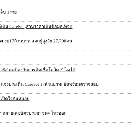
เจ็บ 1ราย
เป็น CareSet ,ส่วนราคาเป็นข้อมูลเท็จ!!
eSet งบ17ล้านบาท แจกผู้สูงวัย 27,700คน
รัส แต่ป้องกันการติดเชื้อโควิด19 ไม่ได้
น แจงประเด็น CareSet 17ล้านบาท! ยันพร้อมตรวจสอบ
เปิดใจกันหน่อย
170* หมายเลขบัตรประชาชน# โทรออก