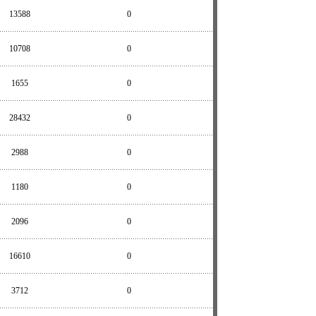
13588
0
10708
0
1655
0
28432
0
2988
0
1180
0
2096
0
16610
0
3712
0