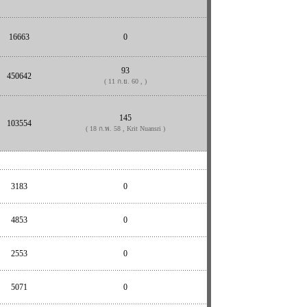
16663
0
93
450642
( 11 ก.ย. 60 , )
145
103554
( 18 ก.พ. 58 , Krit Nuansri )
3183
0
4853
0
2553
0
5071
0