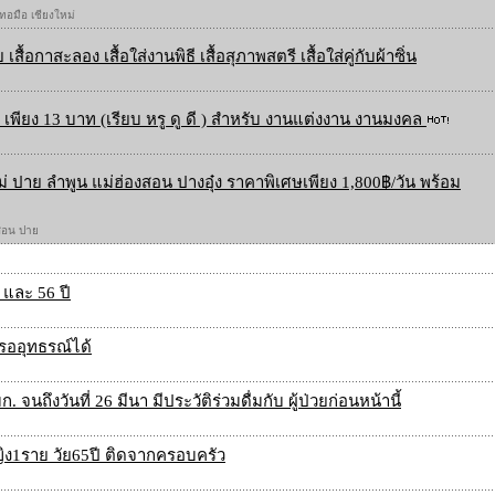
 ทอมือ เชียงใหม่
 เสื้อกาสะลอง เสื้อใส่งานพิธี เสื้อสุภาพสตรี เสื้อใส่คู่กับผ้าซิ่น
เพียง 13 บาท (เรียบ หรู ดู ดี ) สำหรับ งานแต่งงาน งานมงคล
ใหม่ ปาย ลำพูน แม่ฮ่องสอน ปางอุ๋ง ราคาพิเศษเพียง 1,800฿/วัน พร้อม
องสอน ปาย
3 และ 56 ปี
 รออุทธรณ์ได้
 จนถึงวันที่ 26 มีนา มีประวัติร่วมดื่มกับ ผู้ป่วยก่อนหน้านี้
ต หญิง1ราย วัย65ปี ติดจากครอบครัว