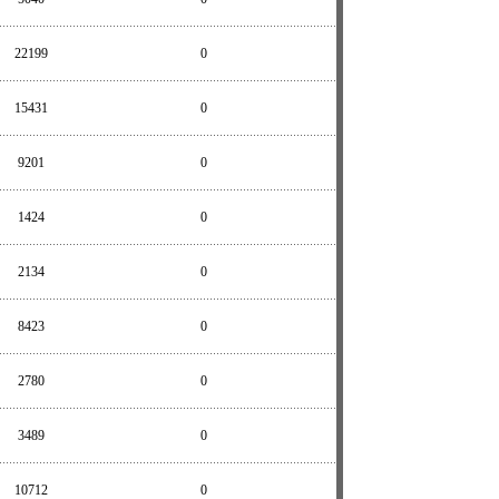
22199
0
15431
0
9201
0
1424
0
2134
0
8423
0
2780
0
3489
0
10712
0