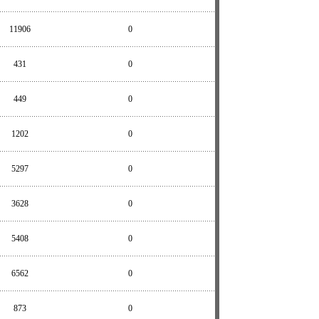
11906
0
431
0
449
0
1202
0
5297
0
3628
0
5408
0
6562
0
873
0