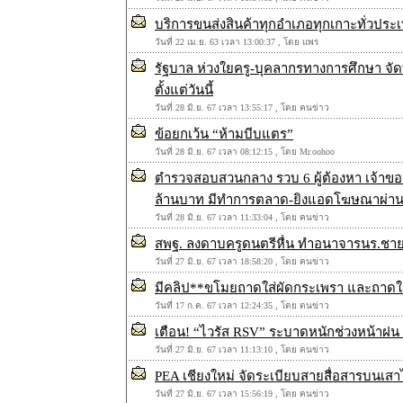
บริการขนส่งสินค้าทุกอำเภอทุกเกาะทั่วป
วันที่ 22 เม.ย. 63 เวลา 13:00:37 , โดย แพร
รัฐบาล ห่วงใยครู-บุคลากรทางการศึกษา จัดท
ตั้งแต่วันนี้
วันที่ 28 มิ.ย. 67 เวลา 13:55:17 , โดย คนข่าว
ข้อยกเว้น “ห้ามบีบแตร”
วันที่ 28 มิ.ย. 67 เวลา 08:12:15 , โดย Mr.oohoo
ตำรวจสอบสวนกลาง รวบ 6 ผู้ต้องหา เจ้าขอ
ล้านบาท มีทำการตลาด-ยิงแอดโฆษณาผ่านเ
วันที่ 28 มิ.ย. 67 เวลา 11:33:04 , โดย คนข่าว
สพฐ. ลงดาบครูดนตรีหื่น ทำอนาจารนร.ชาย ช
วันที่ 27 มิ.ย. 67 เวลา 18:58:20 , โดย คนข่าว
มีคลิป**ขโมยถาดใส่ผัดกระเพรา และถาดใส่
วันที่ 17 ก.ค. 67 เวลา 12:24:35 , โดย ตนข่าว
เตือน! “ไวรัส RSV” ระบาดหนักช่วงหน้าฝน หวั
วันที่ 27 มิ.ย. 67 เวลา 11:13:10 , โดย คนข่าว
PEA เชียงใหม่ จัดระเบียบสายสื่อสารบนเ
วันที่ 27 มิ.ย. 67 เวลา 15:56:19 , โดย คนข่าว