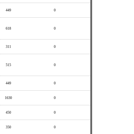
449
0
618
0
311
0
515
0
449
0
1630
0
450
0
350
0