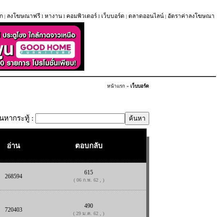
ก
ลงโฆษณาฟรี
หางาน
คอมพิวเตอร์
เว็บบอร์ด
ตลาดออนไลน์
อัตราค่าลงโฆษณา
|
l
l
l
|
|
หน้าแรก
»
เว็บบอร์ด
้นหากระทู้ :
อ่าน
ตอบกลับ
615
268594
( 06 ก.พ. 62 , )
490
720403
( 29 ม.ค. 62 , )