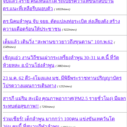
จับแล้ว 4ราย คนเห็นแก่ได้ รถเบียร์คว่ำแห่ขนกลับบ้าน
ตร.แนะที่เหลือรีบมอบตัว
( 10559views)
ตร.นิคมลำพูน จับ จยย. ดัดแปลงท่อระเบิด ส่งเสียงดัง สร้าง
ความเดือดร้อนให้ประชาชน
( 9223views)
เต็มแล้ว เดินวิ่ง “สะพานขาวยาวถึงขุนตาน” 10ก.พ.62
(
1549views)
เชิญแอ่ว งานวิถีชนเผ่ากระเหรี่ยงลำพูน 30-31 ม.ค.นี้ ที่วัด
ห้วยหละ อ.บ้านโฮ่งลำพูน
( 3882views)
23 ม.ค. 62 ตี5-4โมงแลง มช. มีพิธีพระราชทานปริญญาบัตร
โปรดวางแผนการเดินทาง
( 1232views)
สารภี แม่ริม สะเมิง คุณภาพอากาศ(PM2.5 รายชั่วโมง) มีผลก
ระทบต่อสุขภาพ!!
( 7293views)
ร่วมเชียร์! เด็กลำพูน มากกว่า 100คน แข่งขันเทควันโด
26ม.คมนี้ ที่สนามกีฬาลำพูน