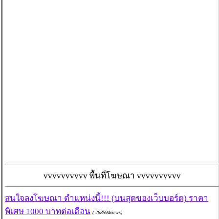
vvvvvvvvvv พื้นที่โฆษณา vvvvvvvvvv
สนใจลงโฆษณา ตำแหน่งนี้!!! (บนสุดของเว็บบอร์ด) ราคา
พิเศษ 1000 บาทต่อเดือน
( 268594views)