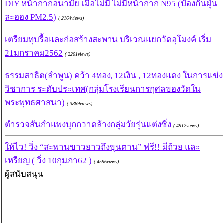
DIY หน้ากากอนามัย เมื่อไม่มี ไม่มีหน้ากาก N95 (ป้องกันฝุ่น
ละออง PM2.5)
( 2164views)
เตรียมทุบรื้อและก่อสร้างสะพาน บริเวณแยกวัดอุโมงค์ เริ่ม
21มกราคม2562
( 2201views)
ธรรมสาธิต(ลำพูน) คว้า 4ทอง, 12เงิน , 12ทองแดง ในการแข่ง
วิชาการ ระดับประเทศ(กลุ่มโรงเรียนการกุศลของวัดใน
พระพุทธศาสนา)
( 3869views)
ตำรวจสันกำแพงบุกกวาดล้างกลุ่มวัยรุ่นแต่งซิ่ง
( 4912views)
ให้ไว! วิ่ง “สะพานขาวยาวถึงขุนตาน” ฟรี!! มีถ้วย และ
เหรียญ ( วิ่ง 10กุมภา62 )
( 4596views)
ผู้สนับสนุน