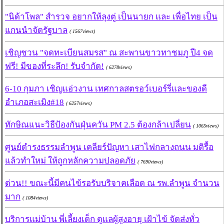
"นิด้าโพล" สำรวจ อยากให้ลุงตู่ เป็นนายก และ เพื่อไทย เป็น
แกนนำจัดรัฐบาล
( 1567views)
เชิญชวน "จดทะเบียนสมรส" ณ สะพานขาวทาชมภู ปี4 จด
ฟรี! มีของที่ระลึก! รับจำกัด!
( 6278views)
6-10 กุมภา เชิญแอ่วงาน เทศกาลสตรอว์เบอร์รี่และของดี
อำเภอสะเมิง#18
( 6257views)
ทักษิณแนะวิธีป้องกันฝุ่นควัน PM 2.5 ต้องกล้าเปลี่ยน
( 1065views)
ศูนย์ดํารงธรรมลําพูน เคลียร์ปัญหา เสาไฟกลางถนน มติรื้อ
แล้วทำใหม่ ให้ถูกหลักความปลอดภัย
( 7690views)
ด่วน!! ขณะนี้มีคนไข้รอรับบริจาคเลือด ณ รพ.ลำพูน จำนวน
มาก
( 1084views)
บริการแม่บ้าน พี่เลี้ยงเด็ก ดูแลผู้สูงอายุ เฝ้าไข้ จัดส่งทั่ว