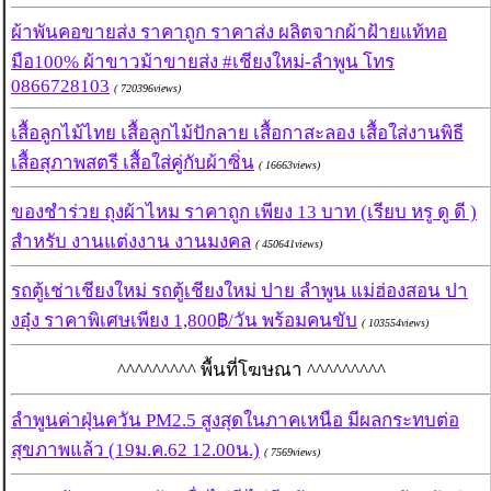
ผ้าพันคอขายส่ง ราคาถูก ราคาส่ง ผลิตจากผ้าฝ้ายแท้ทอ
มือ100% ผ้าขาวม้าขายส่ง #เชียงใหม่-ลำพูน โทร
0866728103
( 720396views)
เสื้อลูกไม้ไทย เสื้อลูกไม้ปักลาย เสื้อกาสะลอง เสื้อใส่งานพิธี
เสื้อสุภาพสตรี เสื้อใส่คู่กับผ้าซิ่น
( 16663views)
ของชำร่วย ถุงผ้าไหม ราคาถูก เพียง 13 บาท (เรียบ หรู ดู ดี )
สำหรับ งานแต่งงาน งานมงคล
( 450641views)
รถตู้เช่าเชียงใหม่ รถตู้เชียงใหม่ ปาย ลำพูน แม่ฮ่องสอน ปา
งอุ๋ง ราคาพิเศษเพียง 1,800฿/วัน พร้อมคนขับ
( 103554views)
^^^^^^^^^ พื้นที่โฆษณา ^^^^^^^^^
ลำพูนค่าฝุ่นควัน PM2.5 สูงสุดในภาคเหนือ มีผลกระทบต่อ
สุขภาพแล้ว (19ม.ค.62 12.00น.)
( 7569views)