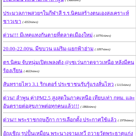
( 1966views)
ประมวลภาพสวยๆในกีฬาสี ร.ร.นิคมสร้างตนเองสงเคราะห์
ชาวเขา
( 4353views)
ด่วน!!! มีเหตุแทงกันตายที่ตลาดเมืองใหม่
( 10791views)
20.00-22.00น. มีขบวน แม่ริม-แยกฟ้าฮ่าม
( 1097views)
ตร.นิคม จับหนุ่มเปิดเพลงดัง @เซเว่นกาดจาวเหนือ หลังมีคน
ร้องเรียน
( 4653views)
สันทรายไหว 3.1 ริกเตอร์ ประชาชนรับรู้แรงสั่นไหว
( 5115views)
ด่วน! ลำพูน ค่าPM2.5 สูงสุดในภาคเหนือ เทียบเท่า กทม. และ
อันตรายต่อสุขภาพต่อทุกคนแล้ว!!!
( 1866views)
ด่วน!! พระราชกฤษฎีกา การเลือกตั้ง ประกาศใช้แล้ว
( 1970views)
อัญเชิญ รูปปั้นเหมือน พระนางจามเทวี ถวายวัดพระธาตุแก่ง