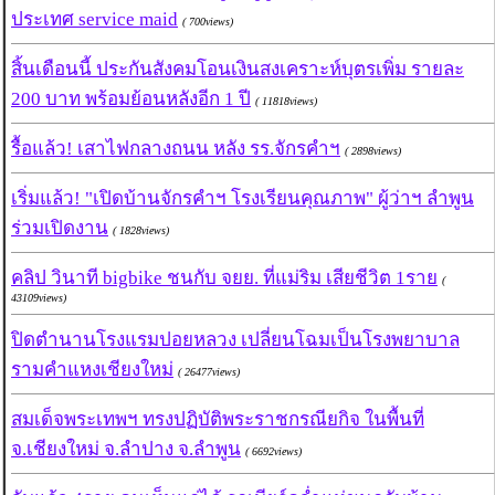
ประเทศ service maid
( 700views)
สิ้นเดือนนี้ ประกันสังคมโอนเงินสงเคราะห์บุตรเพิ่ม รายละ
200 บาท พร้อมย้อนหลังอีก 1 ปี
( 11818views)
รื้อแล้ว! เสาไฟกลางถนน หลัง รร.จักรคำฯ
( 2898views)
เริ่มแล้ว! "เปิดบ้านจักรคำฯ โรงเรียนคุณภาพ" ผู้ว่าฯ ลำพูน
ร่วมเปิดงาน
( 1828views)
คลิป วินาที bigbike ชนกับ จยย. ที่แม่ริม เสียชีวิต 1ราย
(
43109views)
ปิดตำนานโรงแรมปอยหลวง เปลี่ยนโฉมเป็นโรงพยาบาล
รามคำแหงเชียงใหม่
( 26477views)
สมเด็จพระเทพฯ ทรงปฏิบัติพระราชกรณียกิจ ในพื้นที่
จ.เชียงใหม่ จ.ลำปาง จ.ลำพูน
( 6692views)