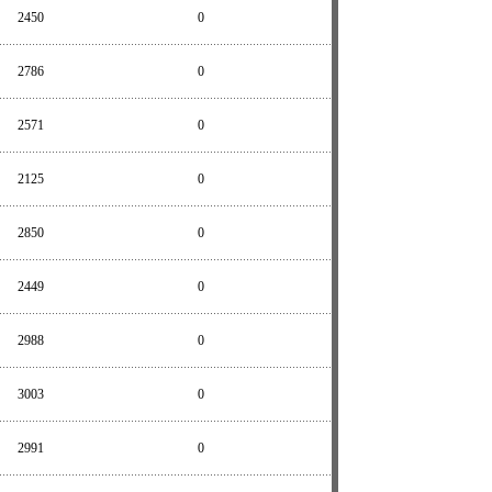
2450
0
2786
0
2571
0
2125
0
2850
0
2449
0
2988
0
3003
0
2991
0