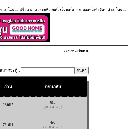
ก
ลงโฆษณาฟรี
หางาน
คอมพิวเตอร์
เว็บบอร์ด
ตลาดออนไลน์
อัตราค่าลงโฆษณา
|
l
l
l
|
|
หน้าแรก
»
เว็บบอร์ด
้นหากระทู้ :
อ่าน
ตอบกลับ
615
268617
( 06 ก.พ. 62 , )
490
721611
( 29 ม.ค. 62 , )