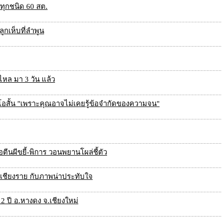
์ ทุกชนิด 60 สต.
กเห็บที่ลำพูน
ไหล มา 3 วัน แล้ว
โอสั้น "เพราะคุณอาจไม่เคยรู้ข้อจำกัดของความจน"
ตีนผีขยี้-พิการ วอนพยานโผล่ชี้ตัว
วงเชียงราย กับภาพน่าประทับใจ
 ปี อ.หางดง จ.เชียงใหม่