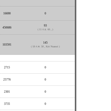
16690
0
93
450686
( 11 ก.ย. 60 , )
145
103591
( 18 ก.พ. 58 , Krit Nuansri )
2715
0
25776
0
2301
0
3735
0