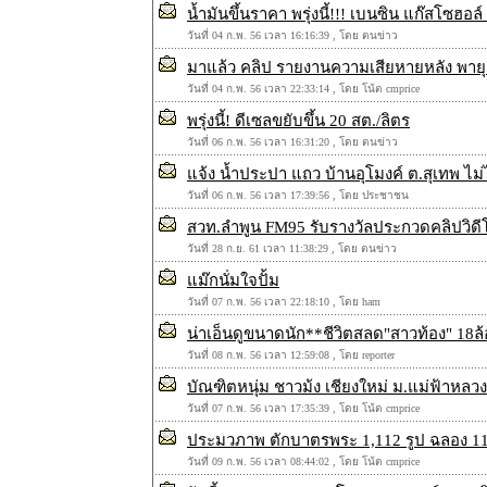
น้ำมันขึ้นราคา พรุ่งนี้!!! เบนซิน แก๊สโซฮอล
วันที่ 04 ก.พ. 56 เวลา 16:16:39 , โดย ตนข่าว
มาแล้ว คลิป รายงานความเสียหายหลัง พายุลู
วันที่ 04 ก.พ. 56 เวลา 22:33:14 , โดย โน้ต cmprice
พรุ่งนี้! ดีเซลขยับขึ้น 20 สต./ลิตร
วันที่ 06 ก.พ. 56 เวลา 16:31:20 , โดย ตนข่าว
แจ้ง น้ำประปา แถว บ้านอุโมงค์ ต.สุเทพ ไม่
วันที่ 06 ก.พ. 56 เวลา 17:39:56 , โดย ประชาชน
สวท.ลำพูน FM95 รับรางวัลประกวดคลิปวิดี
วันที่ 28 ก.ย. 61 เวลา 11:38:29 , โดย ตนข่าว
แม๊กนั่มใจปั้ม
วันที่ 07 ก.พ. 56 เวลา 22:18:10 , โดย ham
น่าเอ็นดูขนาดนัก**ชีวิตสลด"สาวท้อง" 18ล้อ
วันที่ 08 ก.พ. 56 เวลา 12:59:08 , โดย reporter
บัณฑิตหนุ่ม ชาวม้ง เชียงใหม่ ม.แม่ฟ้าหล
วันที่ 07 ก.พ. 56 เวลา 17:35:39 , โดย โน้ต cmprice
ประมวภาพ ตักบาตรพระ 1,112 รูป ฉลอง 112
วันที่ 09 ก.พ. 56 เวลา 08:44:02 , โดย โน้ต cmprice