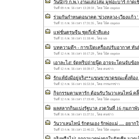
วันนี้!(9 ก.พ.) งานแสงโสม มูฟอะบาร์ กาดเช
วันที่ 09 ก.พ. 56 เวลา 13:28:59 , โดย โน้ต cmprice
ร่วมกันกำหนดอนาคต 'ข่วงหลวง-เวียงแก้ว ' 
วันที่ 11 ก.พ. 56 เวลา 17:31:35 , โดย โน้ต cmprice
แฟชั่นตรุษจีน ชุดกี่เพ้าสีแดง
วันที่ 11 ก.พ. 56 เวลา 11:18:46 , โดย tsb
บทความดีๆ - การเปิดเครื่องปรับอากาศ ทันทีท
วันที่ 12 ก.พ. 56 เวลา 10:17:29 , โดย โน้ต cmprice
เอาละไง! จัดทริปถ่ายนู๊ด อาจจะโดนจับข้อ
วันที่ 12 ก.พ. 56 เวลา 10:39:17 , โดย ตนข่าว
รักแท้ยังมีอยู่จริง**แขนขาขาดขณะตั้งท้อง
วันที่ 12 ก.พ. 56 เวลา 16:53:34 , โดย กรรมกรข่าว
กิจกรรมตามหารัก ต้อนรับวันวาเลนไทน์ คล
วันที่ 12 ก.พ. 56 เวลา 17:19:49 , โดย โน้ต cmprice
ผลสลากกินแบ่งรัฐบาล งวดวันที่ 16 กุมภาพั
วันที่ 16 ก.พ. 56 เวลา 15:37:51 , โดย ตนข่าว
วันวาเลนไทน์ รักตนเอง รักพ่อแม่ .... อยากให
วันที่ 13 ก.พ. 56 เวลา 22:46:22 , โดย โน้ต cmprice
จริงหรือไม่! อุกกาบาตพุ่งตกในรัสเซีย บาดเ