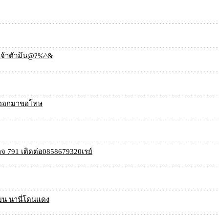
' เจ้าตัวมึน@?%^&
ลังออกมาขอโทษ
จ 791 เติดต่อ0858679320เรย์
ี่ยน นานี่โดนแดง