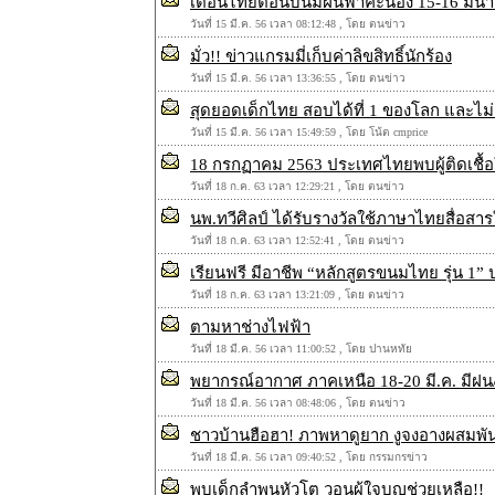
เตือนไทยตอนบนมีฝนฟ้าคะนอง 15-16 มีนาค
วันที่ 15 มี.ค. 56 เวลา 08:12:48 , โดย ตนข่าว
มั่ว!! ข่าวแกรมมี่เก็บค่าลิขสิทธิ์นักร้อง
วันที่ 15 มี.ค. 56 เวลา 13:36:55 , โดย ตนข่าว
สุดยอดเด็กไทย สอบได้ที่ 1 ของโลก และไม่เ
วันที่ 15 มี.ค. 56 เวลา 15:49:59 , โดย โน้ต cmprice
18 กรกฏาคม 2563 ประเทศไทยพบผู้ติดเชื้อให
วันที่ 18 ก.ค. 63 เวลา 12:29:21 , โดย ตนข่าว
นพ.ทวีศิลป์ ได้รับรางวัลใช้ภาษาไทยสื่อสา
วันที่ 18 ก.ค. 63 เวลา 12:52:41 , โดย ตนข่าว
เรียนฟรี มีอาชีพ “หลักสูตรขนมไทย รุ่น 
วันที่ 18 ก.ค. 63 เวลา 13:21:09 , โดย ตนข่าว
ตามหาช่างไฟฟ้า
วันที่ 18 มี.ค. 56 เวลา 11:00:52 , โดย ปานหทัย
พยากรณ์อากาศ ภาคเหนือ 18-20 มี.ค. มีฝ
วันที่ 18 มี.ค. 56 เวลา 08:48:06 , โดย ตนข่าว
ชาวบ้านฮือฮา! ภาพหาดูยาก งูจงอางผสมพันธ
วันที่ 18 มี.ค. 56 เวลา 09:40:52 , โดย กรรมกรข่าว
พบเด็กลำพูนหัวโต วอนผู้ใจบุญช่วยเหลือ!!