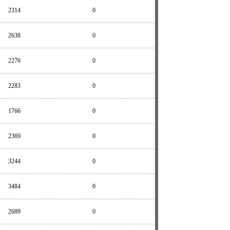
2314
0
2638
0
2276
0
2283
0
1766
0
2369
0
3244
0
3484
0
2689
0