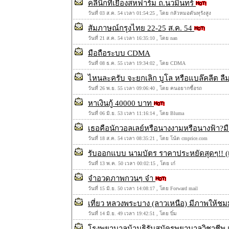
คลีนิกที่เยื้องสหฟาร์ม ถ.นวมินทร์
วันที่ 03 ส.ค. 54 เวลา 01:54:25 , โดย กลัวหมอดันทุรังสูง
สัมภาษณ์กรุงไทย 22-25 ส.ค. 54
วันที่ 21 ส.ค. 54 เวลา 16:35:10 , โดย nan
มือถือระบบ CDMA
วันที่ 08 ธ.ค. 55 เวลา 19:34:02 , โดย CDMA
ไหนละครับ จะยกเลิก บูโล หรือแบล๊คลีต ลื
วันที่ 26 พ.ย. 55 เวลา 09:06:40 , โดย คนอยากซื้อรถ
หาเงินกู้ 40000 บาท
วันที่ 06 มิ.ย. 53 เวลา 11:16:14 , โดย Bluma
เธอคือนักวอลเลย์หรือนางงามหรือนางฟ้า?
วันที่ 18 ส.ค. 54 เวลา 08:35:21 , โดย โน้ต cmprice.com
รับออกแบบ นามบัตร ราคาประหยัดสุดๆ!! (เ
วันที่ 13 พ.ค. 50 เวลา 00:02:15 , โดย เก๋
จำอวดภาพกวนๆ จ๋า
วันที่ 15 มิ.ย. 50 เวลา 14:08:17 , โดย Forward mail
เที่ยว หลวงพระบาง (ลาวเหนือ) มีภาพให้
วันที่ 14 มิ.ย. 49 เวลา 19:42:51 , โดย บิ๋ม
โรงพยาบาลบ้านธิรับสมัครพยาบาลวิชาชีพ แ