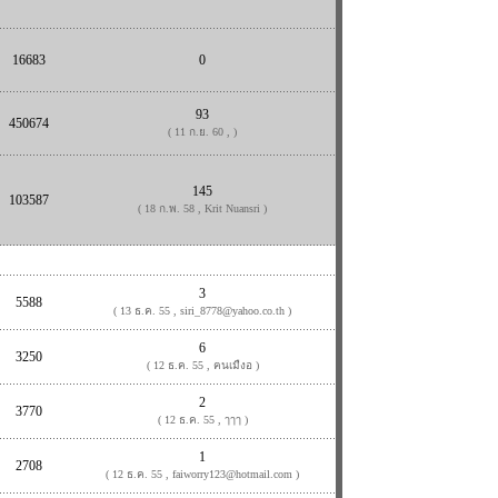
16683
0
93
450674
( 11 ก.ย. 60 , )
145
103587
( 18 ก.พ. 58 , Krit Nuansri )
3
5588
( 13 ธ.ค. 55 , siri_8778@yahoo.co.th )
6
3250
( 12 ธ.ค. 55 , ฅนเมืงอ )
2
3770
( 12 ธ.ค. 55 , ๅๅๅ )
1
2708
( 12 ธ.ค. 55 , faiworry123@hotmail.com )