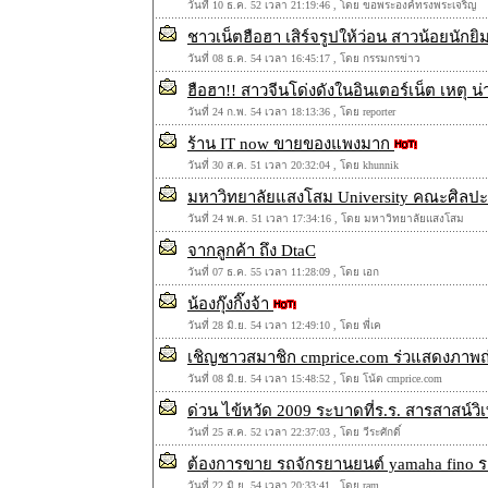
วันที่ 10 ธ.ค. 52 เวลา 21:19:46 , โดย ขอพระองค์ทรงพระเจริญ
ชาวเน็ตฮือฮา เสิร์จรูปให้ว่อน สาวน้อยนักย
วันที่ 08 ธ.ค. 54 เวลา 16:45:17 , โดย กรรมกรข่าว
ฮือฮา!! สาวจีนโด่งดังในอินเตอร์เน็ต เหตุ น
วันที่ 24 ก.พ. 54 เวลา 18:13:36 , โดย reporter
ร้าน IT now ขายของแพงมาก
วันที่ 30 ส.ค. 51 เวลา 20:32:04 , โดย khunnik
มหาวิทยาลัยแสงโสม University คณะศิลปะก
วันที่ 24 พ.ค. 51 เวลา 17:34:16 , โดย มหาวิทยาลัยแสงโสม
จากลูกค้า ถึง DtaC
วันที่ 07 ธ.ค. 55 เวลา 11:28:09 , โดย เอก
น้องกุ๊งกิ๊งจ้า
วันที่ 28 มิ.ย. 54 เวลา 12:49:10 , โดย พี่เค
เชิญชาวสมาชิก cmprice.com ร่วแสดงภาพถ่า
วันที่ 08 มิ.ย. 54 เวลา 15:48:52 , โดย โน้ต cmprice.com
ด่วน ไข้หวัด 2009 ระบาดที่ร.ร. สารสาสน์วิ
วันที่ 25 ส.ค. 52 เวลา 22:37:03 , โดย วีระศักดิ์
ต้องการขาย รถจักรยานยนต์ yamaha fino 
วันที่ 22 มิ.ย. 54 เวลา 20:33:41 , โดย ram