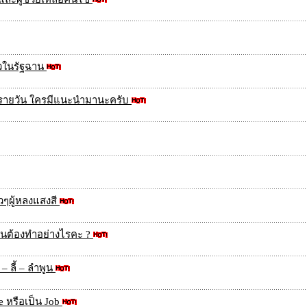
วในรัฐฉาน
นรายวัน ใครมีแนะนำมานะครับ
าวๆผู้หลงแสงสี
งานต้องทำอย่างไรคะ ?
– ลี้ – ลำพูน
 หรือเป็น Job