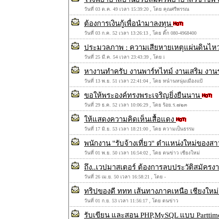
วันที่ 03 ต.ค. 49 เวลา 15:39:20 , โดย คุณศรีพรรณ
ต้องการเงินกู้เพื่อนำมาลงทุน
วันที่ 03 ก.ค. 52 เวลา 13:26:13 , โดย ติ๊ก 080-4968400
ประมวลภาพ : ความเสียหายเหตุแผ่นดินไห
วันที่ 25 มี.ค. 54 เวลา 23:43:39 , โดย i
หางานทำครับ งานพาร์ทไทม์ งานเสริม งา
วันที่ 13 พ.ย. 51 เวลา 22:41:04 , โดย หน๋านหนุ่มเมืองแป้
ขอให้พระองค์ทรงพระเจริญยิ่งยืนนาน
วันที่ 29 ธ.ค. 52 เวลา 10:06:29 , โดย ร้อย.ร.๗๒๓
ให้แสดงความคิดเห็นเสื้อแดง
วันที่ 17 มิ.ย. 53 เวลา 18:21:00 , โดย ความเป็นธรรม
พนักงาน ''รับจ้างเที่ยว'' ตำแหน่งใหม่ของส
วันที่ 01 พ.ย. 50 เวลา 16:54:02 , โดย ตนข่าว เชียงใหม่
ถึง..เวปมาสเตอร์ ต้องการลบประวัติสมัคร
วันที่ 26 เม.ย. 50 เวลา 16:58:21 , โดย -
ทริปของดี ททท เส้นทางภาคเหนือ เชียงใหม่ 
วันที่ 01 ก.ย. 53 เวลา 11:56:17 , โดย ตนข่าว
รับเขียน และสอน PHP,MySQL แบบ Parttime