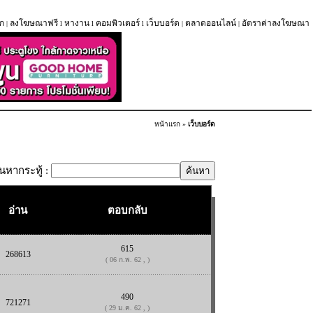
ก
ลงโฆษณาฟรี
หางาน
คอมพิวเตอร์
เว็บบอร์ด
ตลาดออนไลน์
อัตราค่าลงโฆษณา
|
l
l
l
|
|
หน้าแรก
»
เว็บบอร์ด
้นหากระทู้ :
อ่าน
ตอบกลับ
615
268613
( 06 ก.พ. 62 , )
490
721271
( 29 ม.ค. 62 , )