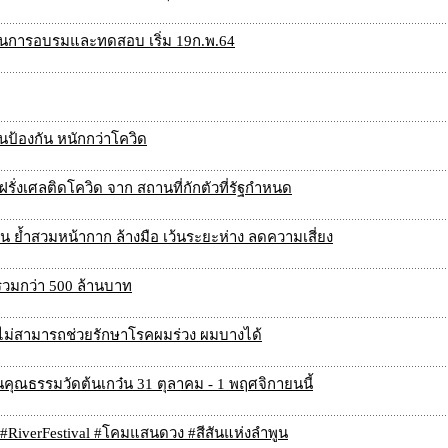
งผ่านการอบรมและทดสอบ เริ่ม 19ก.พ.64
ีนป้องกัน หนักกว่าโควิด
งฝรั่งเศลติดโควิด จาก สถานที่กักตัวที่รัฐกำหนด
น ย้ำสวมหน้ากาก ล้างมือ เว้นระยะห่าง ลดความเสี่ยง
รวมกว่า 500 ล้านบาท
ูไม่สามารถช่วยรักษาโรคผมร่วง ผมบางได้
นคุณธรรมวัดต้นเกว๋น 31 ตุลาคม - 1 พฤศจิกายนนี้
ง #RiverFestival #โคมแสนดวง #สีสันแห่งลำพูน