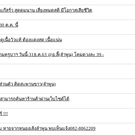
แก๊สรั่ว สูดดมนาน เสี่ยงหมดสติ มีโอกาสเสียชีวิต
0 ต.ค. นี้
ูเนื้อวัวแท้ ต้องแดงสด เนื้อแน่น
ครูบาฯ วันนี้-31ธ.ค.63 @อ.ลี้(ลำพูน) โคมดวงละ 39.-
งส่วนตัว ติดสะพานขาว(ลำพูน)
,สามารถค้นหาร้านค้าผ่านเว็บไซต์ได้
 !!!
อม หายจากหนองเส้งลำพูน พบเห็นแจ้ง082-8862209