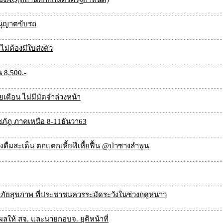
นุญาตขับรถ
ไม่ต้องมีใบส่งตัว
 8,500.-
รายเดือน ไม่มีมัดจำล่วงหน้า
ัฏ ภาคเหนือ 8-11ธันวา63
งดื่มสะเด็น ตกแตกเหี้ยฟึเหี้ยฟื้น @ป่าซางลำพูน
ัยสุขภาพ ที่ประชาชนควรระมัดระวังในช่วงฤดูหนาว
ผลให้ สจ. และนายกอบจ. ยุติหน้าที่