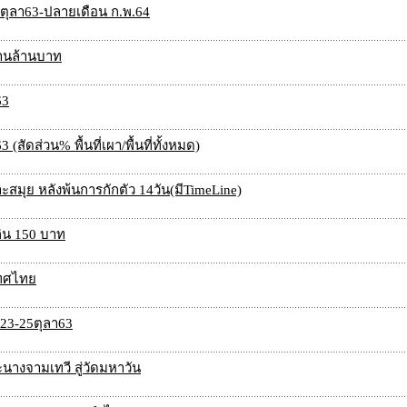
2ตุลา63-ปลายเดือน ก.พ.64
านล้านบาท
63
ัดส่วน% พื้นที่เผา/พื้นที่ทั้งหมด)
ะสมุย หลังพ้นการกักตัว 14วัน(มีTimeLine)
กิน 150 บาท
เทศไทย
 23-25ตุลา63
นางจามเทวี สู่วัดมหาวัน