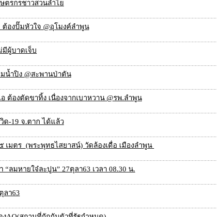
วยาเกษตรกรชาวสวนลำไย
 ต้องปั๊มหัวใจ @อุโมงค์ลำพูน
มีผู้บาดเจ็บ
มน้ำปิง @สะพานป่าตัน
ปเอ ต้องตัดขาทิ้ง เนื่องจากเบาหวาน @รพ.ลำพูน
ด-19 จ.ตาก ได้แล้ว
เมตร (พระพุทธไสยาสน์) วัดล้องเดื่อ เมืองลำพูน
วนา “ลมหายใจ๋ละปูน” 27ตุลา63 เวลา 08.30 น.
ตุลา63
งAQ(สถานที่กักกันตัวที่รัฐกำหนด)