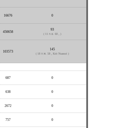
16676
0
93
450658
( 11 ก.ย. 60 , )
145
103573
( 18 ก.พ. 58 , Krit Nuansri )
687
0
638
0
2672
0
757
0