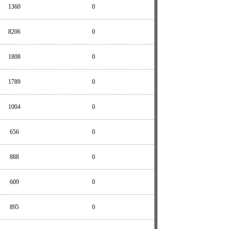
1360
0
8206
0
1808
0
1789
0
1004
0
656
0
888
0
609
0
895
0