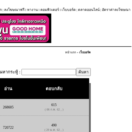
ก
ลงโฆษณาฟรี
หางาน
คอมพิวเตอร์
เว็บบอร์ด
ตลาดออนไลน์
อัตราค่าลงโฆษณา
|
l
l
l
|
|
หน้าแรก
»
เว็บบอร์ด
้นหากระทู้ :
อ่าน
ตอบกลับ
615
268605
( 06 ก.พ. 62 , )
490
720722
( 29 ม.ค. 62 , )