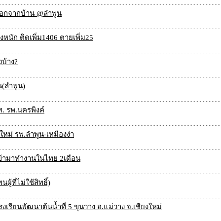
ยออกจากบ้าน @ลำพูน
ยังหนัก ติดเพิ่ม1406 ตายเพิ่ม25
งบ้าง?
น(ลำพูน)
ท. รพ.นครพิงค์
หม่ รพ.ลำพูน-เหมืองง่า
นีเข้ามาทำงานในไทย 2เดือน
้ที่ไม่ใช้สิทธิ์)
รียนพัฒนาต้นน้ำที่ 5 ขุนวาง อ.แม่วาง จ.เชียงใหม่