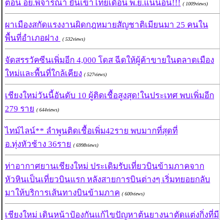
ตอน อย.พิจารณา ยันเข้าไทยเดือน พ.ย.แน่นอน!!!
( 1009views)
ผาเมืองสกัดแรงงานผิดกฎหมายสัญชาติเมียนมา 25 คนใน
พื้นที่อำเภอฝาง
( 532views)
จัดสรรวัคซีนเพิ่มอีก 4,000 โดส ฉีดให้ผู้ค้าขายในตลาดเมือง
ใหม่และพื้นที่ใกล้เคียง
( 527views)
เชียงใหม่วันนี้อันดับ 10 ผู้ติดเชื้อสูงสุด!ในประเทศ พบเพิ่มอีก
279 ราย
( 644views)
ไทม์ไลน์** ลำพูนติดเชื้อเพิ่ม42ราย พบมากที่สุดที่
อ.ทุ่งหัวช้าง 36ราย
( 6998views)
ท่าอากาศยานเชียงใหม่ ประเดิมรับเที่ยวบินข้ามภาคจาก
หัวหินเป็นเที่ยวบินแรก หลังสายการบินต่างๆ เริ่มทยอยกลับ
มาให้บริการเส้นทางบินข้ามภาค
( 600views)
เชียงใหม่ เดินหน้าป้องกันแก้ไขปัญหาต้นยางนาตัดแต่งกิ่งที่มี