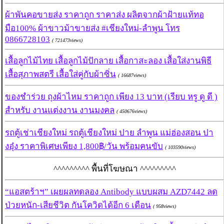
ผ้าพันคอขายส่ง ราคาถูก ราคาส่ง ผลิตจากผ้าฝ้ายแท้ทอ
มือ100% ผ้าขาวม้าขายส่ง #เชียงใหม่-ลำพูน โทร
0866728103
( 721473views)
เสื้อลูกไม้ไทย เสื้อลูกไม้ปักลาย เสื้อกาสะลอง เสื้อใส่งานพิธี
เสื้อสุภาพสตรี เสื้อใส่คู่กับผ้าซิ่น
( 16687views)
ของชำร่วย ถุงผ้าไหม ราคาถูก เพียง 13 บาท (เรียบ หรู ดู ดี )
สำหรับ งานแต่งงาน งานมงคล
( 450676views)
รถตู้เช่าเชียงใหม่ รถตู้เชียงใหม่ ปาย ลำพูน แม่ฮ่องสอน ปา
งอุ๋ง ราคาพิเศษเพียง 1,800฿/วัน พร้อมคนขับ
( 103590views)
^^^^^^^^^ พื้นที่โฆษณา ^^^^^^^^^
“แอสตร้าฯ” เผยผลทดลอง Antibody แบบผสม AZD7442 ลด
ป่วยหนัก-เสียชีวิต กันโควิดได้อีก 6 เดือน
( 958views)