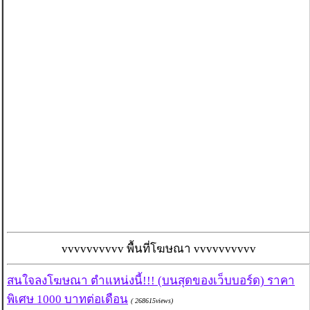
vvvvvvvvvv พื้นที่โฆษณา vvvvvvvvvv
สนใจลงโฆษณา ตำแหน่งนี้!!! (บนสุดของเว็บบอร์ด) ราคา
พิเศษ 1000 บาทต่อเดือน
( 268615views)