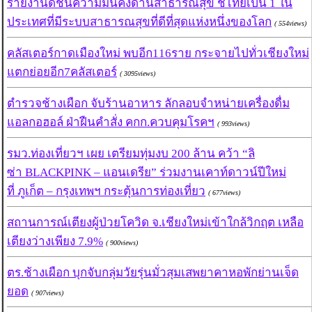
รายงานดัชนีความมั่นคงด้านสาธารณสุข ชี้ไทยเป็น 1 ใน
ประเทศที่มีระบบสาธารณสุขที่ดีที่สุดแห่งหนึ่งของโลก
( 554views)
คลัสเตอร์กาดเมืองใหม่ พบอีก116ราย กระจายไปทั่วเชียงใหม่
แตกย่อยอีก7คลัสเตอร์
( 3095views)
ตำรวจช้างเผือก จับร้านอาหาร ลักลอบจำหน่ายเครื่องดื่ม
แอลกอฮอล์ ฝ่าฝืนคำสั่ง คกก.ควบคุมโรคฯ
( 993views)
รมว.ท่องเที่ยวฯ เผย เตรียมทุ่มงบ 200 ล้าน คว้า “ลิ
ซ่า BLACKPINK – แอนเดรีย” ร่วมงานเคาท์ดาวน์ปีใหม่
ที่ ภูเก็ต – กรุงเทพฯ กระตุ้นการท่องเที่ยว
( 677views)
สถานการณ์เตียงผู้ป่วยโควิด จ.เชียงใหม่เข้าใกล้วิกฤต เหลือ
เตียงว่างเพียง 7.9%
( 900views)
ตร.ช้างเผือก บุกจับกลุ่มวัยรุ่นมั่วสุมเสพยาคาหอพักย่านเจ็ด
ยอด
( 907views)