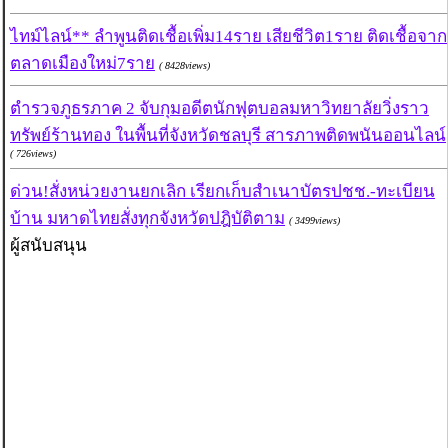
ไทม์ไลน์** ลำพูนติดเชื้อเพิ่ม14ราย เสียชีวิต1ราย ติดเชื้อจาก
ตลาดเมืองใหม่7ราย
( 8428views)
ตำรวจภูธรภาค 2 จับกุมอดีตนักฟุตบอลมหาวิทยาลัยวิ่งราว
ทรัพย์ร้านทอง ในพื้นที่จังหวัดชลบุรี สารภาพติดพนันออนไลน์
( 726views)
ด่วน!สั่งหน่วยงานยกเลิก เรียกเก็บสำเนาบัตรปชช.-ทะเบียน
บ้าน มหาดไทยสั่งทุกจังหวัดปฎิบัติตาม
( 3499views)
ผู้สนับสนุน