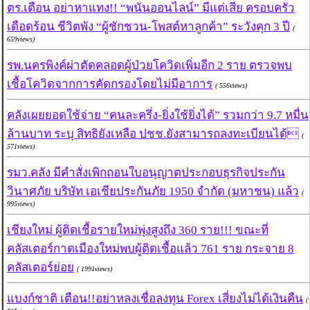
ตร.เตือน อย่าหาแทง!! “พนันออนไลน์” มีแต่เสีย ครอบครัว
เดือดร้อน ชีวิตพัง “ผู้ชักชวน-โพสต์หาลูกค้า” ระวังคุก 3 ปี
(
659views)
รพ.นครพิงค์ผ่าตัดคลอดผู้ป่วยโควิดเพิ่มอีก 2 ราย ตรวจพบ
เชื้อโควิดจากการคัดกรองโดยไม่มีอาการ
( 556views)
คลังเผยยอดใช้จ่าย “คนละครึ่ง-ยิ่งใช้ยิ่งได้” รวมกว่า 9.7 หมื่น
ล้านบาท ระบุ สิทธิยังเหลือ ปชช.ยังสามารถลงทะเบียนได้
(
571views)
รมว.คลัง มีคำสั่งเพิกถอนใบอนุญาตประกอบธุรกิจประกัน
วินาศภัย บริษัท เอเชียประกันภัย 1950 จำกัด (มหาชน) แล้ว
(
995views)
เชียงใหม่ ผู้ติดเชื้อรายใหม่พุ่งสูงถึง 360 ราย!!! ขณะที่
คลัสเตอร์กาดเมืองใหม่พบผู้ติดเชื้อแล้ว 761 ราย กระจาย 8
คลัสเตอร์ย่อย
( 1991views)
แบงก์ชาติ เตือน!!อย่าหลงเชื่อลงทุน Forex เสี่ยงไม่ได้เงินคืน
(