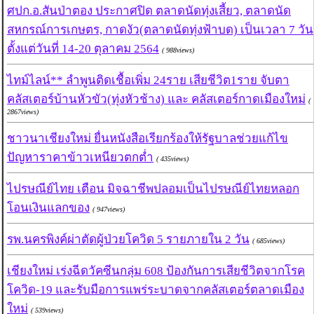
ศปก.อ.สันป่าตอง ประกาศปิด ตลาดนัดทุ่งเสี้ยว, ตลาดนัด
สหกรณ์การเกษตร, กาดงัว(ตลาดนัดทุ่งฟ้าบด) เป็นเวลา 7 วัน
ตั้งแต่วันที่ 14-20 ตุลาคม 2564
( 988views)
ไทม์ไลน์** ลำพูนติดเชื้อเพิ่ม 24ราย เสียชีวิต1ราย จับตา
คลัสเตอร์บ้านหัวขัว(ทุ่งหัวช้าง) และ คลัสเตอร์กาดเมืองใหม่
(
2867views)
ชาวนาเชียงใหม่ ยื่นหนังสือเรียกร้องให้รัฐบาลช่วยแก้ไข
ปัญหาราคาข้าวเหนียวตกต่ำ
( 435views)
ไปรษณีย์ไทย เตือน มิจฉาชีพปลอมเป็นไปรษณีย์ไทยหลอก
โอนเงินแลกของ
( 947views)
รพ.นครพิงค์ผ่าตัดผู้ป่วยโควิด 5 รายภายใน 2 วัน
( 685views)
เชียงใหม่ เร่งฉีดวัคซีนกลุ่ม 608 ป้องกันการเสียชีวิตจากโรค
โควิด-19 และรับมือการแพร่ระบาดจากคลัสเตอร์ตลาดเมือง
ใหม่
( 539views)