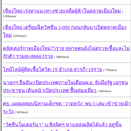
เชียงใหม่ เร่งหาแนวทางช่วยเหลือผู้ค้าในตลาดเมืองใหม่
(
1193views)
เชียงใหม่ เตรียมฉีดวัคซีน 3,000 ก่อนกลับมาเปิดตลาดเมือง
ใหม่
( 635views)
คลัสเตอร์กาดเมืองใหม่75ราย หลายคนยังไม่ตรวจเชื้อและไม่
กักตัว รวมสะสม663ราย
( 1085views)
ไทม์ไลน์ผู้ติดเชื้อโควิด-19 อำเภอ สารภี+18ราย
( 779views)
นายกฯ ยืนยัน!เปิดประเทศภายในเดือนพ.ย. จับมือรัฐ เอกชน
ประชาชน เดินหน้าเปิดประเทศ ฟื้นท่องเที่ยว
( 495views)
ศธ. เผยผลสอบนิทานเด็กชุด ‘วาดหวัง’ พบ 5 เล่ม เข้าข่ายเฝ้า
ระวัง
( 562views)
“วัคซีนโมเดอร์นา” บ.ซิลลิคฯ หาแหล่งผลิตได้แล้ว อยู่ขั้น