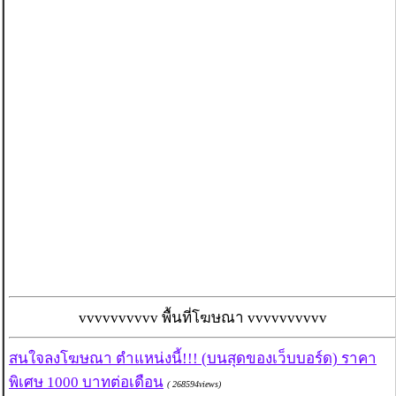
vvvvvvvvvv พื้นที่โฆษณา vvvvvvvvvv
สนใจลงโฆษณา ตำแหน่งนี้!!! (บนสุดของเว็บบอร์ด) ราคา
พิเศษ 1000 บาทต่อเดือน
( 268594views)