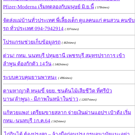
Pfizer-Moderna เริ่มทดลองกับมนุษย์ มิ.ย.นี้
( 578views)
จัดส่งแม่บ้านทั่วประเทศ พี่เลี้ยงเด็ก ดูแลคนแก่ คนสวน คนขับ
รถ ทั่วประเทศ 094-7942914
( 337views)
โปรแกรมช่วยเก็บข้อมูลรถ
( 463views)
ด่วน! กทม. นนทบุรี ปทุมธานี เพชรบุรี สมุทรปราการ เข้า
ลำพูน ต้องกักตัว 14วัน
( 1463views)
ระบบควบคุมยานพาหนะ
( 496views)
ตามหาญาติ หนุมขี่ จยย. ชนต้นไม้เสียชีวิต ที่ศรีบัว
บาน(ลำพูน) - มีภาพในหน้าในข่าว
( 12037views)
แก้หวยแพง! เตรียมขายสลาก จ่ายเงินผ่านแอปฯ เป๋าตัง เริ่ม
กทม.-นนทบุรี 1ก.ค.64
( 542views)
ไก่กินได้ ต้องปรุงสุก – ล้างมือก่อนปรุง กรมอนามัยแนะอย่า