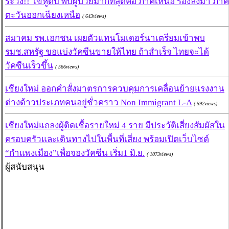
ระวัง!! ไข้หูดับ พบผู้ป่วยมากที่สุดคือ ภาคเหนือ รองลงมา ภาค
ตะวันออกเฉียงเหนือ
( 643views)
สมาคม รพ.เอกชน เผยตัวแทนโมเดอร์นาเตรียมเข้าพบ
รมช.สหรัฐ ขอแบ่งวัคซีนขายให้ไทย ถ้าสำเร็จ ไทยจะได้
วัคซีนเร็วขึ้น
( 566views)
เชียงใหม่ ออกคำสั่งมาตรการควบคุมการเคลื่อนย้ายแรงงาน
ต่างด้าวประเภทคนอยู่ชั่วคราว Non Immigrant L-A
( 592views)
เชียงใหม่แถลงผู้ติดเชื้อรายใหม่ 4 ราย มีประวัติเสี่ยงสัมผัสใน
ครอบครัวและเดินทางไปในพื้นที่เสี่ยง พร้อมเปิดเว็บไซต์
“กำแพงเมือง”เพื่อจองวัคซีน เริ่ม1 มิ.ย.
( 1073views)
ผู้สนับสนุน