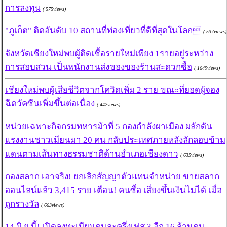
การลงทุน
( 575views)
"ภูเก็ต" ติดอันดับ 10 สถานที่ท่องเที่ยวที่ดีที่สุดในโลก
( 537views)
จังหวัดเชียงใหม่พบผู้ติดเชื้อรายใหม่เพียง 1รายอยู่ระหว่าง
การสอบสวน เป็นพนักงานส่งของของร้านสะดวกซื้อ
( 1649views)
เชียงใหม่พบผู้เสียชีวิตจากโควิดเพิ่ม 2 ราย ขณะที่ยอดผู้จอง
ฉีดวัคซีนเพิ่มขึ้นต่อเนื่อง
( 442views)
หน่วยเฉพาะกิจกรมทหารม้าที่ 5 กองกำลังผาเมือง ผลักดัน
แรงงานชาวเมียนมา 20 คน กลับประเทศภายหลังลักลอบข้าม
แดนตามเส้นทางธรรมชาติด้านอำเภอเชียงดาว
( 635views)
กองสลาก เอาจริง! ยกเลิกสัญญาตัวแทนจำหน่าย ขายสลาก
ออนไลน์แล้ว 3,415 ราย เตือน! คนซื้อ เสี่ยงขึ้นเงินไม่ได้ เมื่อ
ถูกรางวัล
( 663views)
14 มิ.ย.นี้! เปิดลงทะเบียนคนละครึ่งเฟส 3 อีก 16 ล้านคน