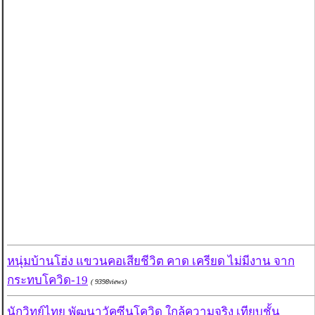
หนุ่มบ้านโฮ่ง แขวนคอเสียชีวิต คาด เครียด ไม่มีงาน จาก
กระทบโควิด-19
( 9398views)
นักวิทย์ไทย พัฒนาวัคซีนโควิด ใกล้ความจริง เทียบชั้น