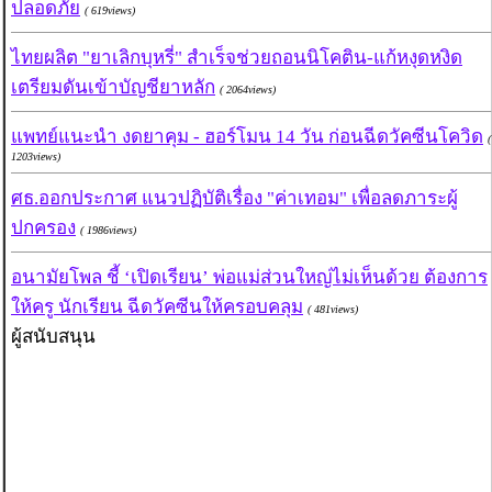
ปลอดภัย
( 619views)
ไทยผลิต "ยาเลิกบุหรี่" สำเร็จช่วยถอนนิโคติน-แก้หงุดหงิด
เตรียมดันเข้าบัญชียาหลัก
( 2064views)
แพทย์แนะนำ งดยาคุม - ฮอร์โมน 14 วัน ก่อนฉีดวัคซีนโควิด
(
1203views)
ศธ.ออกประกาศ แนวปฏิบัติเรื่อง "ค่าเทอม" เพื่อลดภาระผู้
ปกครอง
( 1986views)
อนามัยโพล ชี้ ‘เปิดเรียน’ พ่อแม่ส่วนใหญ่ไม่เห็นด้วย ต้องการ
ให้ครู นักเรียน ฉีดวัคซีนให้ครอบคลุม
( 481views)
ผู้สนับสนุน