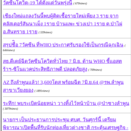
วัคซีนโควิด-19 ได้ตั้งแต่วันพรุ่งนี้
( 670views)
เชียงใหม่แถลงวันนี้พบผู้ติดเชื้อรายใหม่เพียง 3 ราย จาก
คลัสเตอร์สันนาเม็ง 1ราย บ้านแพะ ข่วงเปา 1ราย ต.ป่าไผ่
อ.สันทราย 1ราย
( 539views)
สรุปชื่ิอ 7วัคซีน ที่WHO ประกาศรับรองใช้เป็นกรณีฉุกเฉิน
(
644views)
สธ.ดีเดย์ฉีดวัคซีนโควิดทั่วไทย 7 มิ.ย. ด้าน WHO ชี้แอสต
ร้าฯ-ซิโนแวคประสิทธิภาพดี ปลอดภัยสูง
( 709views)
AZ ถึงลำพูนแล้ว! 3,600โดส พร้อมฉีด 7มิ.ย.64 @รพ.ลำพูน
สาขาเวียงยอง
( 1891views)
ระทึก! พบระเบิดน้อยหน่า วางทิ้งไว้หน้าบ้าน @ป่าซางลำพูน
( 3079views)
นายกฯ เป็นประธานการประชุม ศบศ. วันศุกร์นี้ เตรียม
พิจารณาเปิดพื้นที่รับนักท่องเที่ยวต่างชาติ กระตุ้นเศรษฐกิจ -