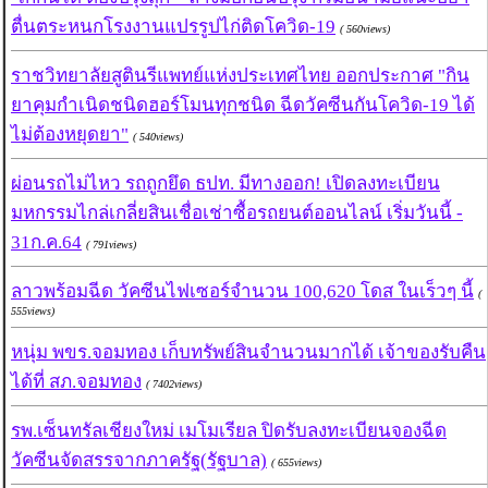
ตื่นตระหนกโรงงานแปรรูปไก่ติดโควิด-19
( 560views)
ราชวิทยาลัยสูตินรีแพทย์แห่งประเทศไทย ออกประกาศ "กิน
ยาคุมกำเนิดชนิดฮอร์โมนทุกชนิด ฉีดวัคซีนกันโควิด-19 ได้
ไม่ต้องหยุดยา"
( 540views)
ผ่อนรถไม่ไหว รถถูกยึด ธปท. มีทางออก! เปิดลงทะเบียน
มหกรรมไกล่เกลี่ยสินเชื่อเช่าซื้อรถยนต์ออนไลน์ เริ่มวันนี้ -
31ก.ค.64
( 791views)
ลาวพร้อมฉีด วัคซีนไฟเซอร์จำนวน 100,620 โดส ในเร็วๆ นี้
(
555views)
หนุ่ม พขร.จอมทอง เก็บทรัพย์สินจำนวนมากได้ เจ้าของรับคืน
ได้ที่ สภ.จอมทอง
( 7402views)
รพ.เซ็นทรัลเชียงใหม่ เมโมเรียล ปิดรับลงทะเบียนจองฉีด
วัคซีนจัดสรรจากภาครัฐ(รัฐบาล)
( 655views)