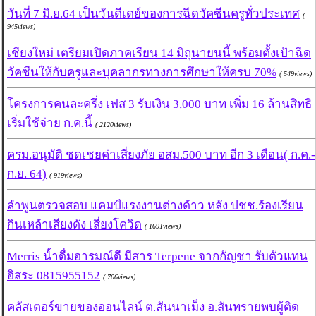
วันที่ 7 มิ.ย.64 เป็นวันดีเดย์ของการฉีดวัคซีนครูทั่วประเทศ
(
945views)
เชียงใหม่ เตรียมเปิดภาคเรียน 14 มิถุนายนนี้ พร้อมตั้งเป้าฉีด
วัคซีนให้กับครูและบุคลากรทางการศึกษาให้ครบ 70%
( 549views)
โครงการคนละครึ่ง เฟส 3 รับเงิน 3,000 บาท เพิ่ม 16 ล้านสิทธิ
เริ่มใช้จ่าย ก.ค.นี้
( 2120views)
ครม.อนุมัติ ชดเชยค่าเสี่ยงภัย อสม.500 บาท อีก 3 เดือน( ก.ค.-
ก.ย. 64)
( 919views)
ลำพูนตรวจสอบ แคมป์แรงงานต่างด้าว หลัง ปชช.ร้องเรียน
กินเหล้าเสียงดัง เสี่ยงโควิด
( 1691views)
Merris น้ำดื่มอารมณ์ดี มีสาร Terpene จากกัญชา รับตัวแทน
อิสระ 0815955152
( 706views)
คลัสเตอร์ขายของออนไลน์ ต.สันนาเม็ง อ.สันทรายพบผู้ติด