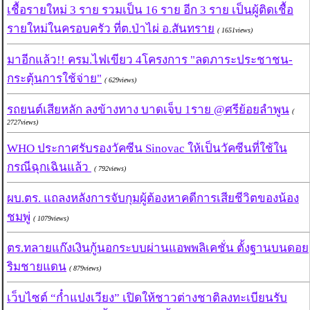
เชื้อรายใหม่ 3 ราย รวมเป็น 16 ราย อีก 3 ราย เป็นผู้ติดเชื้อ
รายใหม่ในครอบครัว ที่ต.ป่าไผ่ อ.สันทราย
( 1651views)
มาอีกแล้ว!! ครม.ไฟเขียว 4โครงการ "ลดภาระประชาชน-
กระตุ้นการใช้จ่าย"
( 629views)
รถยนต์เสียหลัก ลงข้างทาง บาดเจ็บ 1ราย @ศรีย้อยลำพูน
(
2727views)
WHO ประกาศรับรองวัคซีน Sinovac ให้เป็นวัคซีนที่ใช้ใน
กรณีฉุกเฉินแล้ว
( 792views)
ผบ.ตร. แถลงหลังการจับกุมผู้ต้องหาคดีการเสียชีวิตของน้อง
ชมพู่
( 1079views)
ตร.ทลายแก๊งเงินกู้นอกระบบผ่านแอพพลิเคชั่น ตั้งฐานบนดอย
ริมชายแดน
( 879views)
เว็บไซต์ “ก๋ำแปงเวียง” เปิดให้ชาวต่างชาติลงทะเบียนรับ