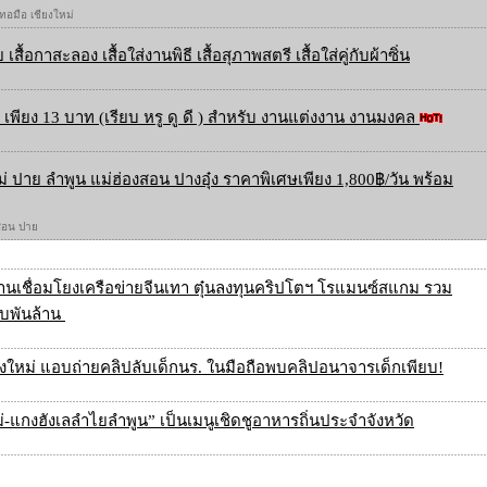
 ทอมือ เชียงใหม่
 เสื้อกาสะลอง เสื้อใส่งานพิธี เสื้อสุภาพสตรี เสื้อใส่คู่กับผ้าซิ่น
เพียง 13 บาท (เรียบ หรู ดู ดี ) สำหรับ งานแต่งงาน งานมงคล
ใหม่ ปาย ลำพูน แม่ฮ่องสอน ปางอุ๋ง ราคาพิเศษเพียง 1,800฿/วัน พร้อม
องสอน ปาย
ฐานเชื่อมโยงเครือข่ายจีนเทา ตุ๋นลงทุนคริปโตฯ โรแมนซ์สแกม รวม
ือบพันล้าน
ียงใหม่ แอบถ่ายคลิปลับเด็กนร. ในมือถือพบคลิปอนาจารเด็กเพียบ!
-แกงฮังเลลำไยลำพูน” เป็นเมนูเชิดชูอาหารถิ่นประจำจังหวัด