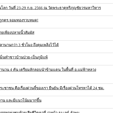
โลก วันที่ 23-29 ก.ย. 2566 ณ วัดพระธาตุหริภุญชัยวรมหาวิหาร
อย ถูกตร.จอมทองรวบหมด!
ายเพียงปลายนิ้วสัมผัส
านานกว่า 3 ชั่วโมง ถึงคุมเพลิงไว้ได้
หม็นทำชาวบ้านป่วย-เป็นภูมิแพ้
นวน 4 คัน เตรียมลักลอบนำข้ามแดน ในพื้นที่ อ.แม่ฟ้าหลวง
ประชาชน คือเรื่องด่วนจี๋ของเรา ยืนยัน มีเรื่องด่วนโทรหาได้ 24 ชม.
่งงาน และมีแนวโน้มมากขึ้น
รทุกพุ่งชนท้ายเสียชีวิตคาที่ @หน้า รง.เลย์ ลำพูน