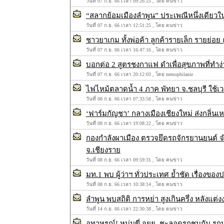
วันที่ 07 ก.ย. 66 เวลา 09:26:25 , โดย คนข่าว
“สลากย้อมเมืองลำพูน” ประเพณีหนึ่งเดียวใน
วันที่ 07 ก.ย. 66 เวลา 12:51:25 , โดย ตนข่าว
ชาวยาเกม ทั้งพ่อค้า ลูกค้ารายเล็ก รายย่
วันที่ 07 ก.ย. 66 เวลา 16:47:16 , โดย คนข่าว
บอกต่อ 2 สูตรชงกาแฟ ดำเพื่อสุขภาพที่ทำง่
วันที่ 07 ก.ย. 66 เวลา 20:12:03 , โดย nemophilanie
ไฟไหม้ตลาดน้ำ 4 ภาค พัทยา จ.ชลบุรี ใช้เวล
วันที่ 08 ก.ย. 66 เวลา 07:33:58 , โดย คนข่าว
‘ฟาร์มกัญชา’ กลางเมืองเชียงใหม่ ส่งกลิ่นเ
วันที่ 08 ก.ย. 66 เวลา 19:08:22 , โดย คนข่าว
กองกำลังผาเมือง ตรวจยึดรถจักรยานยนต์ จำ
จ.เชียงราย
วันที่ 08 ก.ย. 66 เวลา 09:59:31 , โดย คนข่าว
มท.1 พบ ผู้ว่าฯ ทั่วประเทศ ย้ำชัด เรื่องของ
วันที่ 08 ก.ย. 66 เวลา 10:38:14 , โดย คนข่าว
ลำพูน พบสถิติ การหย่า สูงเกินครึ่ง หลังแต
วันที่ 14 ก.ย. 66 เวลา 22:30:38 , โดย ตนข่าว
อุทาหรณ์! หนุ่มขี่ จยย. ชะลอดูรถชนกัน รถบร