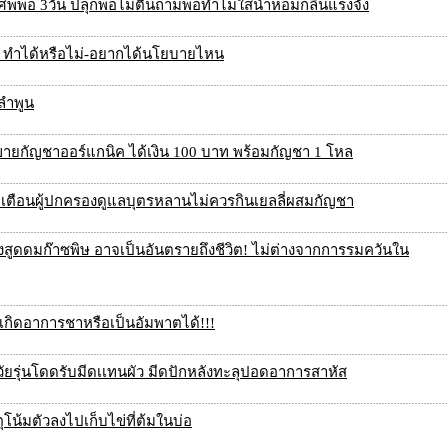
ฝ้าศพพ่อ 3วัน ปลุกพ่อไม่ตื่นถามพ่อทำไมใส่น้ำหอมกลิ่นแรงจัง
’ ทำได้หรือไม่-อยากได้นโยบายไหน
 ลำพูน
ขายกัญชาออร์แกนิค ได้เงิน 100 บาท พร้อมกัญชา 1 โหล
ย. เตือนผู้ปกครองดูแลบุตรหลานไม่ควรกินเยลลี่ผสมกัญชา
ี่ยงสูดดมก๊าซพิษ อาจเป็นอันตรายถึงชีวิต! ไม่ต่างจากการรมควันใน
ห้เกิดอาการชาหรือเป็นอัมพาตได้!!!
วัยรุ่นโดดรับมีดเเทนผัว มีดปักหลังทะลุปอดอาการสาหัส
ุโน้มตัวลงไปเก็บไข่ที่ต้มในบ่อ