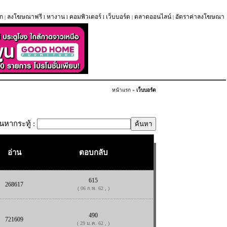
ก
ลงโฆษณาฟรี
หางาน
คอมพิวเตอร์
เว็บบอร์ด
ตลาดออนไลน์
อัตราค่าลงโฆษณา
|
l
l
l
|
|
หน้าแรก
»
เว็บบอร์ด
้นหากระทู้ :
อ่าน
ตอบกลับ
615
268617
( 06 ก.พ. 62 , )
490
721609
( 29 ม.ค. 62 , )