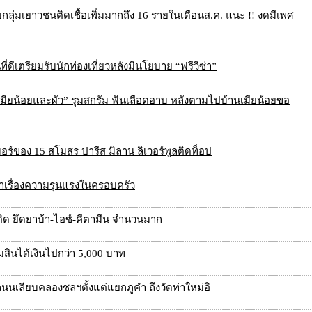
บกลุ่มเยาวชนติดเชื้อเพิ่มมากถึง 16 รายในเดือนส.ค. แนะ !! งดมีเพศ
ที่ดีเตรียมรับนักท่องเที่ยวหลังมีนโยบาย “ฟรีวีซ่า”
มียน้อยและผัว” รุมสกรัม ฟันเลือดอาบ หลังตามไปบ้านเมียน้อยขอ
อร์ของ 15 สโมสร ปารีส มิลาน ลิเวอร์พูลติดท็อป
หาเรื่องความรุนแรงในครอบครัว
ติด ยึดยาบ้า-ไอซ์-คีตามีน จำนวนมาก
สินได้เงินไปกว่า 5,000 บาท
เลียบคลองชลฯตั้งแต่แยกภูคำ ถึงวัดท่าใหม่อิ