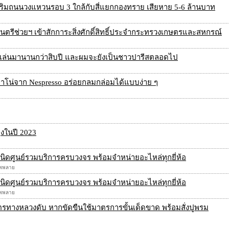
่นริมถนนวงแหวนรอบ 3 ใกล้กับสี่แยกกองทราย เสียหาย 5-6 ล้านบาท
นตรีช่วยฯ เข้าสักการะสิ่งศักดิ์สิทธิ์ประจำกระทรวงเกษตรและสหกรณ์
ได้เล่นมานานกว่าสิบปี และผมจะยังเป็นชาวปารีสตลอดไป
โน่จาก Nespresso อร่อยกลมกล่อมได้แบบง่าย ๆ
ิงในปี 2023
นิดศูนย์รวมบริการครบวงจร พร้อมจำหน่ายอะไหล่ทุกยี่ห้อ
ชัพพลาย
นิดศูนย์รวมบริการครบวงจร พร้อมจำหน่ายอะไหล่ทุกยี่ห้อ
ชัพพลาย
วัตรทางหลวงดับ หากขัดขืนใช้มาตรการขั้นเด็ดขาด พร้อมสั่งปูพรม