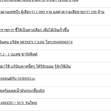
งผ่านเฟซบุ๊ก ผู้เสียกว่า 1,000 ราย มูลค่าความเสียหายกว่า 100 ล้าน
การ ชี้ให้เป็นทางเลือก เพื่อได้เงินเร็วขึ้น
หล่งเงินทุน บริษัท MONEY CASH โทร.0949896974
 2 - 1 เบเลซ ซาร์สฟิลด์
ช้ แก้ปัญหาหนี้ครู ให้รู้จักออม รู้จักใช้เงิน
ันรถยนต์กับ OOHOO.io
พร้อมดูดน้ำมันรถเกลี้ยงถัง!
 4MATIC+ SUV รุ่นใหญ่