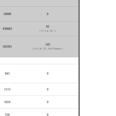
16690
0
93
450683
( 11 ก.ย. 60 , )
145
103591
( 18 ก.พ. 58 , Krit Nuansri )
843
0
1113
0
1024
0
318
0