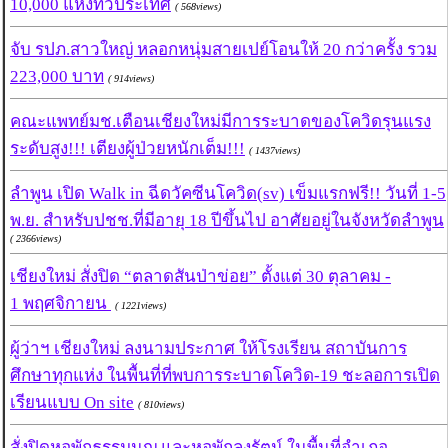
10,000 แห่งทั่วประเทศ
( 568views)
จับ รปภ.สาวใหญ่ หลอกหนุ่มสายเปย์โอนให้ 20 กว่าครั้ง รวม
223,000 บาท
( 914views)
คณะแพทย์มช.เตือนเชียงใหม่มีการระบาดของโควิดรุนแรง
ระดับสูง!!! เตียงผู้ป่วยหนักเต็ม!!!
( 1437views)
ลำพูน เปิด Walk in ฉีดวัคซีนโควิด(sv) เข็มแรกฟรี!! วันที่ 1-5
พ.ย. สำหรับปชช.ที่มีอายุ 18 ปีขึ้นไป อาศัยอยู่ในจังหวัดลำพูน
( 2366views)
เชียงใหม่ สั่งปิด “ตลาดสันป่าข่อย” ตั้งแต่ 30 ตุลาคม -
1 พฤศจิกายน
( 1221views)
ผู้ว่าฯ เชียงใหม่ ลงนามประกาศ ให้โรงเรียน สถาบันการ
ศึกษาทุกแห่ง ในพื้นที่ที่พบการระบาดโควิด-19 ชะลอการเปิด
เรียนแบบ On site
( 810views)
สั่งปิดหอพักธรรมนูญ และหอพักลุงรัตน์ ในพื้นที่อำเภอ