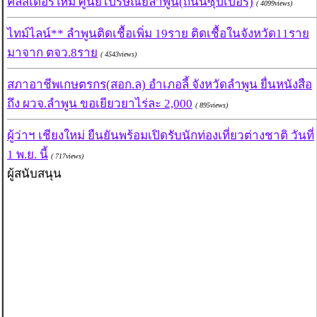
คลัสเตอร์ใหม่ ศูนย์ไปรษณีย์ลำพูน(ถนนซุปเปอร์)
( 4099views)
ไทม์ไลน์** ลำพูนติดเชื้อเพิ่ม 19ราย ติดเชื้อในจังหวัด11ราย
มาจาก ตจว.8ราย
( 4543views)
สภาอาชีพเกษตรกร(สอก.ล) อำเภอลี้ จังหวัดลำพูน ยื่นหนังสือ
ถึง ผวจ.ลำพูน ขอเยียวยาไร่ละ 2,000
( 895views)
ผู้ว่าฯ เชียงใหม่ ยืนยันพร้อมเปิดรับนักท่องเที่ยวต่างชาติ วันที่
1 พ.ย. นี้
( 717views)
ผู้สนับสนุน