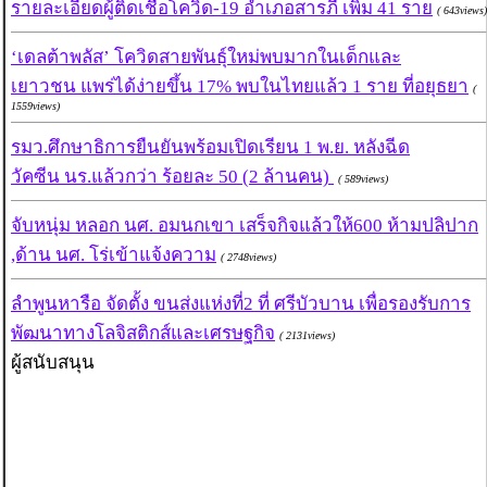
รายละเอียดผู้ติดเชื้อโควิด-19 อำเภอสารภี เพิ่ม 41 ราย
( 643views)
‘เดลต้าพลัส’ โควิดสายพันธุ์ใหม่พบมากในเด็กและ
เยาวชน แพร่ได้ง่ายขึ้น 17% พบในไทยแล้ว 1 ราย ที่อยุธยา
(
1559views)
รมว.ศึกษาธิการยืนยันพร้อมเปิดเรียน 1 พ.ย. หลังฉีด
วัคซีน นร.แล้วกว่า ร้อยละ 50 (2 ล้านคน)
( 589views)
จับหนุ่ม หลอก นศ. อมนกเขา เสร็จกิจแล้วให้600 ห้ามปลิปาก
,ด้าน นศ. โร่เข้าแจ้งความ
( 2748views)
ลำพูนหารือ จัดตั้ง ขนส่งแห่งที่2 ที่ ศรีบัวบาน เพื่อรองรับการ
พัฒนาทางโลจิสติกส์และเศรษฐกิจ
( 2131views)
ผู้สนับสนุน