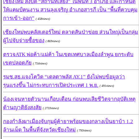
เชียงใหม่ สั่งปิด “สถานที่เสี่ยง” ในพื้นที่ 3 อำเภอ และกำหนด
ให้แคมป์คนงาน สวนลุงเจริญ อำเภอสารภี เป็น “พื้นที่ควบคุม
การเข้า-ออก”
( 458views)
เชียงใหม่พบคลัสเตอร์ใหม่ ตลาดสันป่าข่อย ส่วนใหญ่เป็นกลุ่ม
ผู้ไปจับจ่ายซื้อของ
( 869views)
ตรวจATK พ่อค้า/แม่ค้า ในเขตเทศบาลเมืองลำพูน ยกระดับ
เขตปลอดภัย
( 754views)
รมช.สธ.แจงโควิด “เดลตาพลัส AY.1” ยังไม่พบข้อมูลว่า
รุนแรงขึ้น ไม่กระทบการเปิดประเทศ 1 พ.ย.
( 491views)
น้องเจนหายตัวนานเกือบเดือน ก่อนพบเสียชีวิตจากอุบัติเหตุ
ด้านญาติยังสงสัย
( 2733views)
กองกำลังผาเมืองจับกุมผู้ค้ายาพร้อมของกลางเป็นยาบ้า 1.2
ล้านเม็ด ในพื้นที่จังหวัดเชียงใหม่
( 793views)