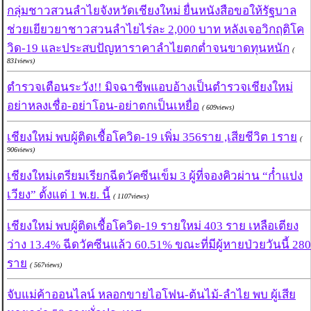
กลุ่มชาวสวนลำไยจังหวัดเชียงใหม่ ยื่นหนังสือขอให้รัฐบาล
ช่วยเยียวยาชาวสวนลำไยไร่ละ 2,000 บาท หลังเจอวิกฤติโค
วิด-19 และประสบปัญหาราคาลำไยตกต่ำจนขาดทุนหนัก
(
831views)
ตำรวจเตือนระวัง!! มิจฉาชีพแอบอ้างเป็นตำรวจเชียงใหม่
อย่าหลงเชื่อ-อย่าโอน-อย่าตกเป็นเหยื่อ
( 609views)
เชียงใหม่ พบผู้ติดเชื้อโควิด-19 เพิ่ม 356ราย ,เสียชีวิต 1ราย
(
906views)
เชียงใหม่เตรียมเรียกฉีดวัคซีนเข็ม 3 ผู้ที่จองคิวผ่าน “ก๋ำแปง
เวียง” ตั้งแต่ 1 พ.ย. นี้
( 1107views)
เชียงใหม่ พบผู้ติดเชื้อโควิด-19 รายใหม่ 403 ราย เหลือเตียง
ว่าง 13.4% ฉีดวัคซีนแล้ว 60.51% ขณะที่มีผู้หายป่วยวันนี้ 280
ราย
( 567views)
จับแม่ค้าออนไลน์ หลอกขายไอโฟน-ต้นไม้-ลำไย พบ ผู้เสีย