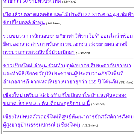
หายกว่า 50 รายทั่วประเทศ
( 534views)
เปิดแล้ว! ตลาดแคคตัส และไม้ประดับ 27-31ต.ค.64 @แจ่มฟ้า
ช้อปปิ้งมอลล์ ลำพูน
( 1623views)
รวบขบวนการลักลอบขาย "ยาฟาวิพิราเวียร์" ออนไลน์ พร้อม
ยึดของกลาง สารภาพรับจาก รพ.เอกชน เร่งขยายผล อาจมี
กระบวนการสวมสิทธิ์ผู้ป่วยเบิกยา
( 611views)
ชาวเชียงใหม่-ลำพูน ร่วมทำบุญตักบาตร สืบชะตาต้นยางนา
และทำพิธีเรียกขวัญให้ประชาชนผู้ประสบวาตภัยในพื้นที่
อำเภอสารภี จากเหตุต้นยางนาอายุกว่า 139 ปี โค่นล้ม
( 511views)
เชียงใหม่ เตรียม Kick off แก้ไขปัญหาไฟป่าและฝุ่นละออง
ขนาดเล็ก PM.2.5 ต้นเดือนพฤศจิกายน นี้
( 524views)
เชียงใหม่พบคลัสเตอร์ใหม่ที่ศูนย์พัฒนาการจัดสวัสดิการสังคม
ผู้สูงอายุบ้านธรรมปกรณ์ (เชียงใหม่)
( 1316views)