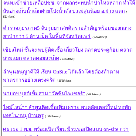
จนท.เข้าช่วยเหลือปชช. จากผลกระทบน้ำป่าไหลหลาก ทำให้
สันอ่างเก็บน้ำเล็กฝายโป่งน้ำดัง บ.แม่สูนน้อย อ.ฝาง แตก
(
821views)
ตำรวจภูธรภาค5 จับกุมยาเสพติดรายสำคัญ พร้อมของกลาง
ยาบ้ากว่า 5 ล้านเม็ด ในพื้นที่จังหวัดแพร่
( 660views)
เชียงใหม่ ชี้แจง พบผู้ติดเชื้อ เกี่ยวโยง ตลาดประตูก้อม ตลาด
สามแยก ตลาดดอยสะเก็ด
( 536views)
ลำพูนอนุญาติให้ เรียน OnSite ได้แล้ว โดยต้องทำตาม
มาตรการอย่างเคร่งครัด
( 1568views)
นายกฯ บูสต์เข็มสาม “วัคซีนไฟเซอร์”
( 613views)
ไทม์ไลน์** ลำพูนติดเชื้อเพิ่ม18ราย พบคลัสเตอร์ใหม่ หอพัก
เทคโนฯหมู่บ้านครู
( 5073views)
ศธ.เผย 1 พ.ย. พร้อมเปิดเรียน มีรร.ขอเปิดแบบ on-site กว่า