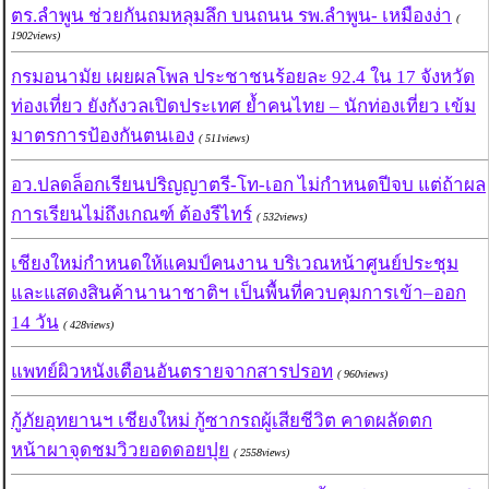
ตร.ลำพูน ช่วยกันถมหลุมลึก บนถนน รพ.ลำพูน- เหมืองง่า
(
1902views)
กรมอนามัย เผยผลโพล ประชาชนร้อยละ 92.4 ใน 17 จังหวัด
ท่องเที่ยว ยังกังวลเปิดประเทศ ย้ำคนไทย – นักท่องเที่ยว เข้ม
มาตรการป้องกันตนเอง
( 511views)
อว.ปลดล็อกเรียนปริญญาตรี-โท-เอก ไม่กำหนดปีจบ แต่ถ้าผล
การเรียนไม่ถึงเกณฑ์ ต้องรีไทร์
( 532views)
เชียงใหม่กำหนดให้แคมป์คนงาน บริเวณหน้าศูนย์ประชุม
และแสดงสินค้านานาชาติฯ เป็นพื้นที่ควบคุมการเข้า–ออก
14 วัน
( 428views)
แพทย์ผิวหนังเตือนอันตรายจากสารปรอท
( 960views)
กู้ภัยอุทยานฯ เชียงใหม่ กู้ซากรถผู้เสียชีวิต คาดผลัดตก
หน้าผาจุดชมวิวยอดดอยปุย
( 2558views)