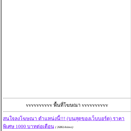
vvvvvvvvvv พื้นที่โฆษณา vvvvvvvvvv
สนใจลงโฆษณา ตำแหน่งนี้!!! (บนสุดของเว็บบอร์ด) ราคา
พิเศษ 1000 บาทต่อเดือน
( 268614views)