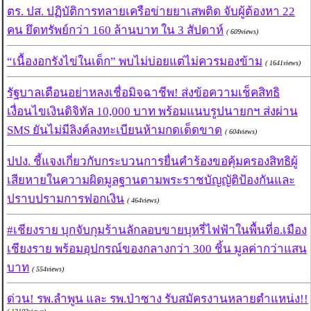
ตร. ปส. ปฏิบัติการทลายเครือข่ายยาเสพติด จับผู้ต้องหา 22
คน ยึดทรัพย์กว่า 160 ล้านบาท ใน 3 สัปดาห์
( 609views)
“เนื้องอกรังไข่ในเด็ก” พบไม่บ่อยแต่ไม่ควรมองข้าม
( 1641views)
รัฐบาลเตือนอย่าหลงเชื่อมิจฉาชีพ! ส่งข้อความเช็คสิทธิ
เงื่อนไขเงินดิจิทัล 10,000 บาท พร้อมแนบรูปนายกฯ ส่งผ่าน
SMS ยันไม่มีลิงค์ลงทะเบียนห้ามกดเด็ดขาด
( 604views)
ปปง. ชี้แจงเกี่ยวกับกระบวนการยื่นคำร้องขอคุ้มครองสิทธิผู้
เสียหายในความผิดมูลฐานตามพระราชบัญญัติป้องกันและ
ปราบปรามการฟอกเงิน
( 464views)
#เชียงราย บุกจับกุมร้านลักลอบขายบุหรี่ไฟฟ้าในพื้นที่อ.เมือง
เชียงราย พร้อมอุปกรณ์ของกลางกว่า 300 ชิ้น มูลค่ากว่าแสน
บาท
( 554views)
ด่วน! รพ.ลำพูน และ รพ.ป่าซาง รับสมัครงานหลายตำแหน่ง!!