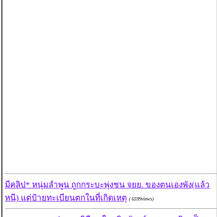
มีคลิป* หนุ่มลำพูน ถูกกระบะพุ่งชน จยย. ของตนเองพัง(แล้ว
หนี) แต่ป้ายทะเบียนตกในที่เกิดเหตุ
( 6599views)