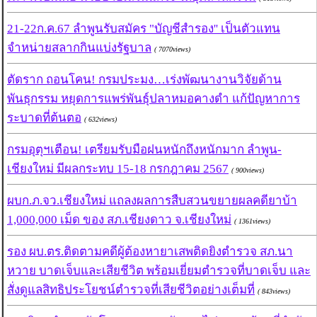
21-22ก.ค.67 ลำพูนรับสมัคร "บัญชีสำรอง'' เป็นตัวแทน
จำหน่ายสลากกินแบ่งรัฐบาล
( 7070views)
ตัดราก ถอนโคน! กรมประมง…เร่งพัฒนางานวิจัยด้าน
พันธุกรรม หยุดการแพร่พันธุ์ปลาหมอคางดำ แก้ปัญหาการ
ระบาดที่ต้นตอ
( 632views)
กรมอุตุฯเตือน! เตรียมรับมือฝนหนักถึงหนักมาก ลำพูน-
เชียงใหม่ มีผลกระทบ 15-18 กรกฎาคม 2567
( 900views)
ผบก.ภ.จว.เชียงใหม่ แถลงผลการสืบสวนขยายผลคดียาบ้า
1,000,000 เม็ด ของ สภ.เชียงดาว จ.เชียงใหม่
( 1361views)
รอง ผบ.ตร.ติดตามคดีผู้ต้องหายาเสพติดยิงตำรวจ สภ.นา
หวาย บาดเจ็บและเสียชีวิต พร้อมเยี่ยมตำรวจที่บาดเจ็บ และ
สั่งดูแลสิทธิประโยชน์ตำรวจที่เสียชีวิตอย่างเต็มที่
( 843views)