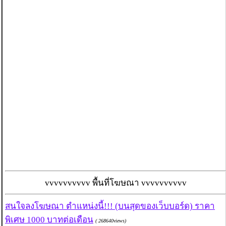
vvvvvvvvvv พื้นที่โฆษณา vvvvvvvvvv
สนใจลงโฆษณา ตำแหน่งนี้!!! (บนสุดของเว็บบอร์ด) ราคา
พิเศษ 1000 บาทต่อเดือน
( 268640views)