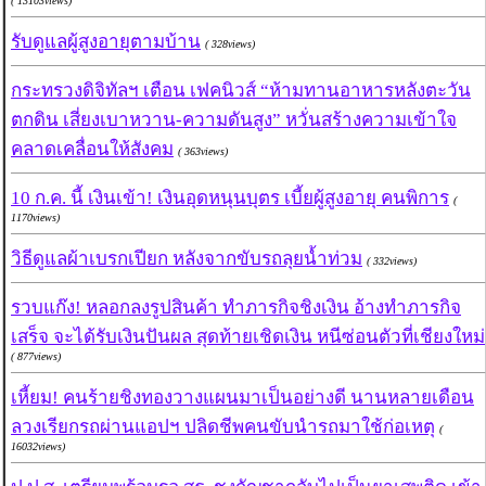
( 13103views)
รับดูแลผู้สูงอายุตามบ้าน
( 328views)
กระทรวงดิจิทัลฯ เตือน เฟคนิวส์ “ห้ามทานอาหารหลังตะวัน
ตกดิน เสี่ยงเบาหวาน-ความดันสูง” หวั่นสร้างความเข้าใจ
คลาดเคลื่อนให้สังคม
( 363views)
10 ก.ค. นี้ เงินเข้า! เงินอุดหนุนบุตร เบี้ยผู้สูงอายุ คนพิการ
(
1170views)
วิธีดูแลผ้าเบรกเปียก หลังจากขับรถลุยน้ำท่วม
( 332views)
รวบแก๊ง! หลอกลงรูปสินค้า ทำภารกิจชิงเงิน อ้างทำภารกิจ
เสร็จ จะได้รับเงินปันผล สุดท้ายเชิดเงิน หนีซ่อนตัวที่เชียงใหม่
( 877views)
เหี้ยม! คนร้ายชิงทองวางแผนมาเป็นอย่างดี นานหลายเดือน
ลวงเรียกรถผ่านแอปฯ ปลิดชีพคนขับนำรถมาใช้ก่อเหตุ
(
16032views)