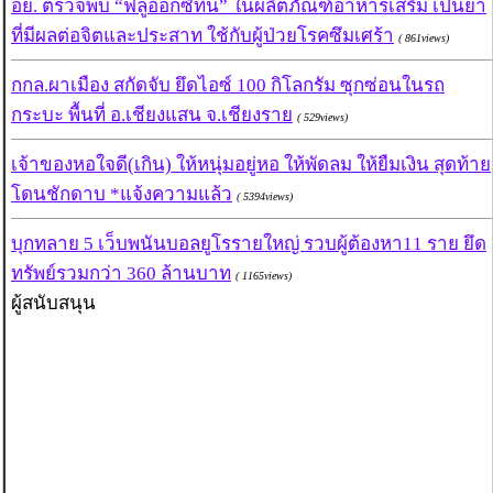
อย. ตรวจพบ “ฟลูออกซิทีน” ในผลิตภัณฑ์อาหารเสริม เป็นยา
ที่มีผลต่อจิตและประสาท ใช้กับผู้ป่วยโรคซึมเศร้า
( 861views)
กกล.ผาเมือง สกัดจับ ยึดไอซ์ 100 กิโลกรัม ซุกซ่อนในรถ
กระบะ พื้นที่ อ.เชียงแสน จ.เชียงราย
( 529views)
เจ้าของหอใจดี(เกิน) ให้หนุ่มอยู่หอ ให้พัดลม ให้ยืมเงิน สุดท้าย
โดนชักดาบ *แจ้งความแล้ว
( 5394views)
บุกทลาย 5 เว็บพนันบอลยูโรรายใหญ่ รวบผู้ต้องหา11 ราย ยึด
ทรัพย์รวมกว่า 360 ล้านบาท
( 1165views)
ผู้สนับสนุน