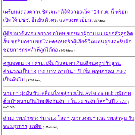
เตรียมแถลงความชัดเจน “ดิจิทัลวอลเล็ต” 24 ก.ค. นี้ พร้อม
เปิดให้ ปชช. ยืนยันตัวตน และลงทะเบียน
( 567views)
ผู้ต้องหาชิงทอง อยากขอโทษ-ขอขมาผู้ตาย แม่เผยกลัวลูกคิด
สั้น ขอก้มกราบขอโทษครอบครัวผู้เสียชีวิตแทนลูกและรับผิด
ชอบการกระทำที่ลูกได้ก่อ
( 3004views)
ครูเอกชน เฮ ! ครม. เพิ่มเงินสมทบเงินเดือนครู ปรับฐาน
คำนวณเป็น 18,150 บาท ภายใน 2 ปี เริ่ม พฤษภาคม 2567
เป็นต้นไป
( 1288views)
นายกฯ มุ่งมั่นขับเคลื่อนไทยสู่การเป็น Aviation Hub ภูมิภาค
ตั้งเป้าสนามบินไทยติดอันดับ 1 ใน 20 ระดับโลกในปี 2572
(
462views)
ด่วน! รพ.ป่าซาง รับ พนง.โสดฯ ,นวก.คอมฯ และ รพ.ลำพูน รับ
จพง.ธุรการ, เภสัช
( 2094views)