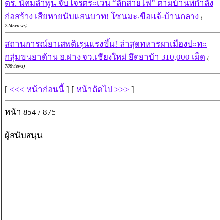
ตร. นิคมลำพูน จับโจรตระเวน “ลักสายไฟ” ตามบ้านที่กำลัง
ก่อสร้าง เสียหายนับแสนบาท! โซนมะเขือแจ้-บ้านกลาง
(
2245views)
สถานการณ์ยาเสพติเรุนแรงขึ้น! ล่าสุดทหารผาเมืองปะทะ
กลุ่มขนยาด้าน อ.ฝาง จว.เชียงใหม่ ยึดยาบ้า 310,000 เม็ด
(
788views)
[
<<< หน้าก่อนนี้
] [
หน้าถัดไป >>>
]
หน้า 854 / 875
ผู้สนับสนุน