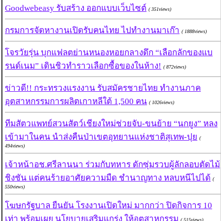
Goodwebeasy รับสร้าง ออกแบบเว็บไซต์
( 351views)
กรมการจัดหางานเปิดรับคนไทย ไปทำงานมาเก๊า
( 1888views)
โจรวัยรุ่น บุกแฟลตย่านหนองหอยกลางดึก “เลือกลักของแบ
รนด์เนม” เดินชิวทำราวเลือกซื้อของในห้าง!
( 872views)
ข่าวดี!! กระทรวงแรงงาน รับสมัครชายไทย ทำงานภาค
อุตสาหกรรมการผลิตเกาหลีใต้ 1,500 คน
( 1026views)
ทีมสัตวแพทย์สวนสัตว์เชียงใหม่ช่วยจับ-ขนย้าย “นกยูง” หลง
เข้ามาในคน นำส่งคืนป่าเขตอุทยานแห่งชาติสุเทพ-ปุย
(
494views)
เจ้าหน้าอช.ศรีลานนา ร่วมกับทหาร ดักซุ่มรวบผู้ลักลอบตัดไม้
ชิงชัน แต่คนร้ายอาศัยความมืด ชำนาญทาง หลบหนีไปได้
(
550views)
โฆษกรัฐบาล ยืนยัน โรงงานเปิดใหม่ มากกว่า ปิดกิจการ 10
เท่า พร้อมเผย นโยบายเสริมแกร่ง ให้อุตสาหกรรม
( 515views)