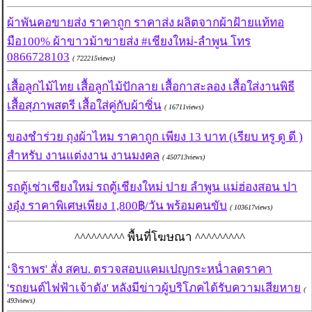
ผ้าพันคอขายส่ง ราคาถูก ราคาส่ง ผลิตจากผ้าฝ้ายแท้ทอ
มือ100% ผ้าขาวม้าขายส่ง #เชียงใหม่-ลำพูน โทร
0866728103
( 722215views)
เสื้อลูกไม้ไทย เสื้อลูกไม้ปักลาย เสื้อกาสะลอง เสื้อใส่งานพิธี
เสื้อสุภาพสตรี เสื้อใส่คู่กับผ้าซิ่น
( 16711views)
ของชำร่วย ถุงผ้าไหม ราคาถูก เพียง 13 บาท (เรียบ หรู ดู ดี )
สำหรับ งานแต่งงาน งานมงคล
( 450713views)
รถตู้เช่าเชียงใหม่ รถตู้เชียงใหม่ ปาย ลำพูน แม่ฮ่องสอน ปา
งอุ๋ง ราคาพิเศษเพียง 1,800฿/วัน พร้อมคนขับ
( 103617views)
^^^^^^^^^ พื้นที่โฆษณา ^^^^^^^^^
‘จิราพร' สั่ง สคบ. ตรวจสอบแคมเปญกระหน่ำลดราคา
'รถยนต์ไฟฟ้าเจ้าดัง' หลังมีข่าวผู้บริโภคได้รับความเสียหาย
(
493views)