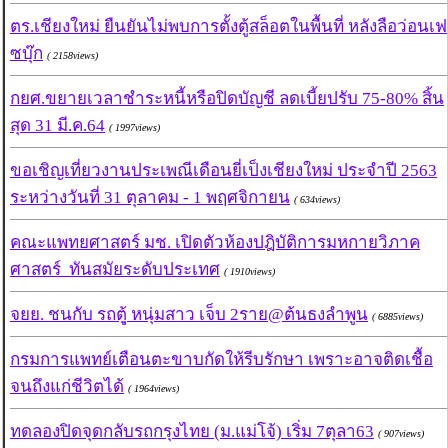
ตร.เชียงใหม่ ยืนยันไม่พบการตั้งตู้สล็อตในพื้นที่ หลังลือว่อนเฟ
ซบุ๊ก
( 2158views)
กยศ.ขยายเวลาชำระหนี้หรือปิดบัญชี ลดเบี้ยปรับ 75-80% สิ้น
สุด 31 มี.ค.64
( 1997views)
ขอเชิญเที่ยวงานประเพณีเดือนยี่เป็งเชียงใหม่ ประจำปี 2563
ระหว่างวันที่ 31 ตุลาคม - 1 พฤศจิกายน
( 634views)
คณะแพทยศาสตร์ มช. เปิดตัวห้องปฎิบัติการมหกายวิภาค
ศาสตร์ ทันสมัยระดับประเทศ
( 1910views)
จยย. ชนกับ รถตูุ้ หนุ่มสาว เจ็บ 2ราย@ต้นธงลำพูน
( 6885views)
กรมการแพทย์เตือนตะขาบกัดให้รีบรักษา เพราะอาจติดเชื้อ
จนถึงแก่ชีวิตได้
( 1964views)
ทดลองปิดจุดกลับรถกรุงไทย (ม.แม่โจ้) เริ่ม 7ตุลา63
( 907views)