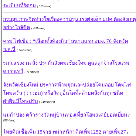
ระเบียบที่รัดกุม
( 529views)
กรมสุขภาพจิตห่วงใยเรื่องความรุนแรงต่อเด็ก ผปค.ต้องสังเกตุ
อย่างใกล้ชิด
( 460views)
ครม.ไฟเขียว “เลือกตั้งท้องถิ่น” สนามแรก อบจ. 76 จังหวัด
ธ.ค.นี้
( 1455views)
รมว.แรงงาน สั่ง ประกันสังคมเชียงใหม่ ดูแลลูกจ้างโรงแรม
ดาราเทวี
( 717views)
จังหวัดเชียงใหม่ ประกาศห้ามจุดและปล่อยโคมลอย โคมไฟ
โคมควัน (ว่าวฮม) หรือวัตถุอื่นใดที่คล้ายคลึงกันทุกชนิด
ฝ่าฝืนมีโทษปรับ
( 1487views)
แม่กำปอง คว้ารางวัลหมู่บ้านท่องเที่ยวโฮมสเตย์ยอดเยี่ยม
(
695views)
ไทยติดเชื้อเพิ่ม 15ราย พม่าหนัก! ติดเพิ่ม1252 ตายเพิ่ม27
(