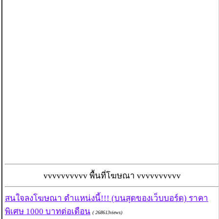
vvvvvvvvvv พื้นที่โฆษณา vvvvvvvvvv
สนใจลงโฆษณา ตำแหน่งนี้!!! (บนสุดของเว็บบอร์ด) ราคา
พิเศษ 1000 บาทต่อเดือน
( 268613views)