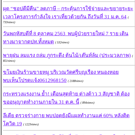
ผุด “ชอปดีมีคืน” ลดภาษี – กระตุ้นการใช้จ่ายและขยายระยะ
เวลาโครงการกำลังใจ เราเที่ยวด้วยกัน ถึงวันที่ 31 ม.ค. 64
(
733views)
วันพฤหัสบดีที่ 8 ตุลาคม 2563 พบผู้ป่วยรายใหม่ 7 ราย เดิน
ทางมาจากตปท.ทั้งหมด
( 532views)
พายุฝน ลมแรง ถล่ม ภูกระดึง ต้นไม้/เต๊นท์ล้ม (ประมวลภาพ)
(
851views)
ขโมยเงินร้านขายหมู บริเวณวัดศรีบุญเรือง หนองหอย
พบเห็นโปรดเเจ้ง0612968150
( 2188views)
กระทรวงแรงงาน ย้ำ! เดือนสุดท้าย ต่างด้าว 3 สัญชาติ ต้อง
ขออนุญาตทำงานภายใน 31 ต.ค. นี้
( 894views)
ลีเดีย ตรวจร่างกาย พบปอดยังมีแผลทำงานแค่ 60% หลังติด
โควิด 19
( 1223views)