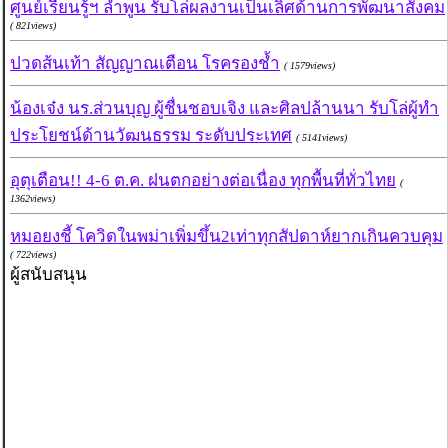
ศูนย์เรียนรู้ฯ ลำพูน รับโล่ผลงานเป็นเลิศด้านการพัฒนาสังคม
( 821views)
ปวดส้นเท้า สัญญาณเตือน โรครองช้ำ
( 1579views)
น้องเจ๋ง นร.ส่วนบุญ ผู้ชื่นชอบเจิง และศิลปล้านนา รับโล่ผู้ทำ
ประโยชน์ด้านวัฒนธรรม ระดับประเทศ
( 5141views)
อุตุเตือน!! 4-6 ต.ค. ฝนตกอย่างต่อเนื่อง ทุกพื้นที่ทั่วไทย
(
1362views)
หมอยงชี้ โควิดในพม่าเพิ่มขึ้น2เท่าทุกสัปดาห์ยากเกินควบคุม
( 722views)
ผู้สนับสนุน