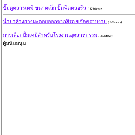
ปั๊มดูดสารเคมี ขนาดเล็ก ปั๊มฟีดคลอรีน
( 424views)
น้ำยาล้างยางมะตอยออกจากสีรถ ขจัดคราบง่าย
( 444views)
การเลือกปั๊มเคมีสำหรับโรงงานอุตสาหกรรม
( 438views)
ผู้สนับสนุน