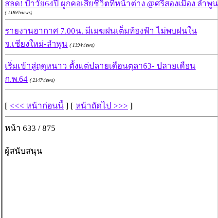
สลด! ป้าวัย64ปี ผูกคอเสียชีวิตที่หน้าต่าง @ศรีสองเมือง ลำพูน
( 11897views)
รายงานอากาศ 7.00น. มีเมฆฝนเต็มท้องฟ้า ไม่พบฝนใน
จ.เชียงใหม่-ลำพูน
( 1194views)
เริ่มเข้าสู่ฤดูหนาว ตั้งแต่ปลายเดือนตุลา63- ปลายเดือน
ก.พ.64
( 2147views)
[
<<< หน้าก่อนนี้
] [
หน้าถัดไป >>>
]
หน้า 633 / 875
ผู้สนับสนุน