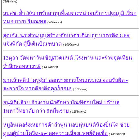
2501views)
สปสช. ย้ำ 30บาทรักษาทุกที่เฉพาะหน่วยบริการปฐมภูมิ เริ่มก
ทม.ขยายปริมณฑล
( 606views)
สุดเจ๋ง! นร.ส่วนบุญ สร้าง''ตักบาตรเติมบุญ'' บาตรติด GPR
แจ้งพิกัด ตุ๊ปี้เดินบิณฑบาต
( 1000views)
13ตุลา วัดมหาวันเชิญสวดมนต์ ,โรงทาน และร่วมจุดเทียน
รำลึกพ่อหลวงร.9
( 1430views)
มาแล้วคลิป "ครูจุ๋ม" ออกรายการโหนกระแส ยอมรับผิด -
ละอายใจ หากต้องติดคุกก็ยอม!
( 872views)
อนุมัติแล้ว!! จ้างงานนักศึกษา บัณฑิตจบใหม่ 1ตำบล
1มหาวิทยาลัย กว่า 6หมื่นราย
( 1253views)
หมูอินเตอร์&หอการค้าลำพูน มอบหุ่นยนต์น้องปิ่นโต ช่วย
ดูแลผู้ป่วยโควิด-๑๙ ลดความเสี่ยงแพทย์ติดเชื้อ
( 1381views)