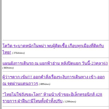
โควิด ระบาดหนักในพม่า พบผู้ติดเชื้อ เกือบทุกเมืองที่ติดกับ
ไทย!
( 3764views)
แผนผังการเดินรถ ณ แยกฟ้าฮ่าม หลังปิดแยก วันนี้-23ตุลา63
( 869views)
ผู้ว่าฯตาก เข้ม!!! ออกคำสั่งเรื่องระงับการเดินทาง เข้า-ออก
ณ จุดผ่านแดนถาวร
( 889views)
”ไทยไม่ใช่ถังขยะโลก” ห้ามนำเข้าขยะอิเล็กทรอนิกส์ 428
รายการ ฝ่าฝืน!!มีโทษทั้งจำทั้งปรับ
( 1299views)