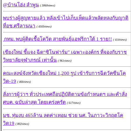
@บ้านโฮ่ง ลำพูน
( 3060views)
พบร่างผู้สูญหายแล้ว หลังเข้าไปเก็บเห็ดแล้วพลัดหลงกับญาติ
ที่อช.ศรีลานนา
( 4503views)
กทม. พบผู้ติดเชื้อโควิด สายพันธุ์แอฟริกาใต้ 1 ราย!!
( 414views)
เชียงใหม่ ชี้แจง ฉีด“ซิโนฟาร์ม” เฉพาะองค์กร ที่จองกับราช
วิทยาลัยจุฬาภรณ์ เท่านั้น
( 961views)
คณะสงฆ์จังหวัดเชียงใหม่ 1,200 รูป เข้ารับการฉีดวัคซีนโค
วิด-19
( 466views)
สั่งการผู้ว่าฯ ทั่วประเทศถือปฏิบัติตามข้อกำหนดฯ และคำสั่ง
ศบค. ฉบับล่าสุด โดยเคร่งครัด
( 617views)
มช. ทุ่มงบ 465ล้าน ลดค่าเทอม ช่วย นศ. ในภาวะวิกฤตโค
วิด19
( 802views)