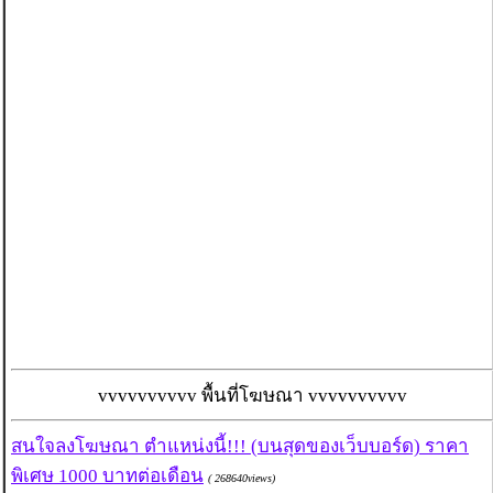
vvvvvvvvvv พื้นที่โฆษณา vvvvvvvvvv
สนใจลงโฆษณา ตำแหน่งนี้!!! (บนสุดของเว็บบอร์ด) ราคา
พิเศษ 1000 บาทต่อเดือน
( 268640views)