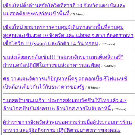
เชียงใหม่ตั้งด่านสกัดโควิดที่สารภี 10 จังหวัดแดงเข้มและ
แม่สอดต้องSWAPก่อนเข้าพื้นที่
( 712views)
เชียงใหม่ ยกมาตรการควบคุมผู้เดินทางจากพื้นที่ควบคุม
สูงสุดและเข้มงวด 10 จังหวัด และแม่สอด จ.ตาก ต้องตรวจหา
เชื้อโควิด-19 (swap) และกักตัว 14 วัน ทุกคน
( 1075views)
ขนส่งเล็งยกระดับเข้ม!!! “กลุ่มรถจักรยานยนต์เดลิเวอรี”
กำหนดข้อปฏิบัติในการขนส่งอาหารและพัสดุ
( 723views)
ศธ.วางแผนจัดการแก้ปัญหาหนี้ครู ลดดอกเบี้ย-รีไฟแนนซ์
เป็นก้อนเดียวกันไว้กับธนาคารของรัฐ
( 484views)
“แอสตร้าเซนเนก้า” ประกาศส่งมอบวัคซีนให้ไทยแล้ว 4.7
ล้านโดส ยืนยันส่งครบ 6 ล้านโดส ภายในสัปดาห์นี้
( 418views)
ผู้ว่าราชการจังหวัดลำพูนขอความร่วมมือผู้ประกอบการร้าน
อาหาร และผู้จัดกิจกรรม ปฏิบัติตามมาตรการของคณะ