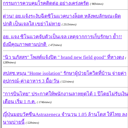
กรรมการควบคุมโรคติดต่อ อย่างเคร่งครัด
( 983views)
ด่วน! อย.แจ้งระงับฉีดซิโนแวคบางล็อต หลังพบลักษณะผิด
ปกติ เป็นเจลใส เขย่าไม่หาย
( 2513views)
อย. แจง ซิโนแวคจับตัวเป็นเจล เหตุจากการเก็บรักษา ย้ำ!!
ยังมีคุณภาพตามปกติ
( 472views)
"นิว นภัสสร" โพสต์แจ้งปิด " brand new field good" ที่หางดง
(
1289views)
สปสช.หนุน "Home isolation" รักษาผู้ป่วยโควิดที่บ้าน จ่ายค่า
อุปกรณ์-ค่าอาหาร 3 มื้อ/วัน
( 521views)
"การบินไทย" ประกาศให้พนักงานลาหยุดได้ 1 ปีโดยไม่รับเงิน
เดือน เริ่ม 1 ก.ค.
( 1746views)
ญี่ปุ่นมอบวัคซีนAstrazeneca จำนวน 1.05 ล้านโดส ให้ไทย ลง
นามบ่ายนี้
( 520views)