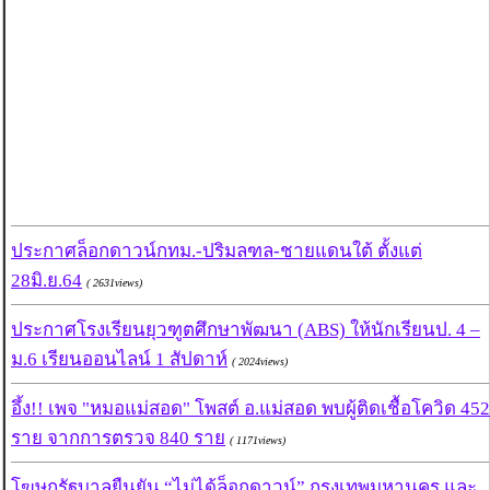
ประกาศล็อกดาวน์กทม.-ปริมลฑล-ชายแดนใต้ ตั้งแต่
28มิ.ย.64
( 2631views)
ประกาศโรงเรียนยุวฑูตศึกษาพัฒนา (ABS) ให้นักเรียนป. 4 –
ม.6 เรียนออนไลน์ 1 สัปดาห์
( 2024views)
อึ้ง!! เพจ "หมอแม่สอด" โพสต์ อ.แม่สอด พบผู้ติดเชื้อโควิด 452
ราย จากการตรวจ 840 ราย
( 1171views)
โฆษกรัฐบาลยืนยัน “ไม่ได้ล็อกดาวน์” กรุงเทพมหานคร และ