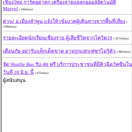
เชียงใหม่ การ์ดอย่าตก เครื่องจ่ายแอลกอออล์อัตโนมัติ
Marvel
( 344views)
ด่วน! อ.เมืองลำพูน แจ้งให้ เข้มงวดผู้เดินทางจากพื้นที่เสี่ยง
(
2789views)
รายละเอียดนักเรียนเชียงราย ผู้เสียชีวิตจากโควิด19
( 3571views)
เตือนภัย อย่ารับแท็กเด็ดขาด อาจถูกแฮกเฟซฯไม่รู้ตัว
( 983views)
จัด Shuttle Bus รับ-ส่ง ฟรี บริการประชาชนที่มีคิวฉีดวัคซีนใน
วันที่ 28 มิ.ย. นี้
( 475views)
ผู้สนับสนุน