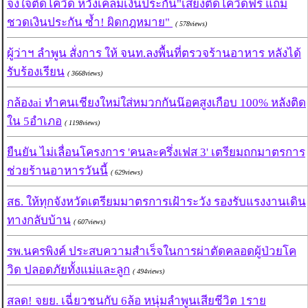
จงใจติดโควิด หวังเคลมเงินประกัน"เสี่ยงติดโควิดฟรี แถม
ชวดเงินประกัน ซ้ำ! ผิดกฎหมาย"
( 578views)
ผู้ว่าฯ ลำพูน สั่งการ ให้ จนท.ลงพื้นที่ตรวจร้านอาหาร หลังได้
รับร้องเรียน
( 3668views)
กล้องai ทำคนเชียงใหม่ใส่หมวกกันน๊อคสูงเกือบ 100% หลังติด
ใน 5อำเภอ
( 1198views)
ยืนยัน ไม่เลื่อนโครงการ 'คนละครึ่งเฟส 3' เตรียมถกมาตรการ
ช่วยร้านอาหารวันนี้
( 629views)
สธ. ให้ทุกจังหวัดเตรียมมาตรการเฝ้าระวัง รองรับแรงงานเดิน
ทางกลับบ้าน
( 607views)
รพ.นครพิงค์ ประสบความสำเร็จในการผ่าตัดคลอดผู้ป่วยโค
วิด ปลอดภัยทั้งแม่และลูก
( 494views)
สลด! จยย. เฉี่ยวชนกับ 6ล้อ หนุ่มลำพูนเสียชีวิต 1ราย