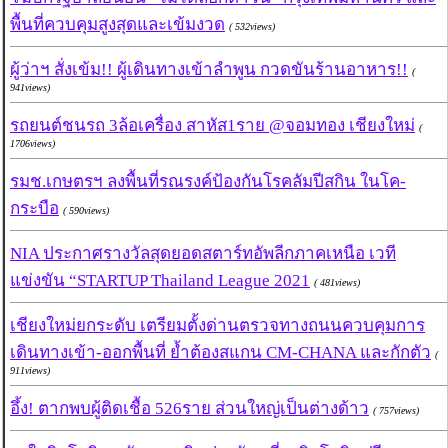
พื้นที่ควบคุมสูงสุดและเข้มงวด
( 532views)
ผู้ว่าฯ สั่งเข้ม!! ผู้เดินทางเข้าลำพูน กวดขันร้านอาหาร!!
(
941views)
รถยนต์ชนรถ 3ล้อเครื่อง สาหัส1ราย @จอมทอง เชียงใหม่
(
1706views)
รมช.เกษตรฯ ลงพื้นที่รณรงค์ป้องกันโรคลัมปีสกิน ในโค-
กระบือ
( 590views)
NIA ประกาศรางวัลสุดยอดสตาร์ทอัพลีกภาคเหนือ เวที
แข่งขัน “STARTUP Thailand League 2021
( 481views)
เชียงใหม่ยกระดับ เตรียมตั้งด่านตรวจทางถนนควบคุมการ
เดินทางเข้า-ออกพื้นที่ ย้ำต้องสแกน CM-CHANA และกักตัว
(
911views)
อึ้ง! ตากพบผู้ติดเชื้อ 526ราย ส่วนใหญ่เป็นต่างด้าว
( 757views)