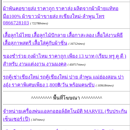
ผ้าพันคอขายส่ง ราคาถูก ราคาส่ง ผลิตจากผ้าฝ้ายแท้ทอ
มือ100% ผ้าขาวม้าขายส่ง #เชียงใหม่-ลำพูน โทร
0866728103
( 722780views)
เสื้อลูกไม้ไทย เสื้อลูกไม้ปักลาย เสื้อกาสะลอง เสื้อใส่งานพิธี
เสื้อสุภาพสตรี เสื้อใส่คู่กับผ้าซิ่น
( 16712views)
ของชำร่วย ถุงผ้าไหม ราคาถูก เพียง 13 บาท (เรียบ หรู ดู ดี )
สำหรับ งานแต่งงาน งานมงคล
( 450717views)
รถตู้เช่าเชียงใหม่ รถตู้เชียงใหม่ ปาย ลำพูน แม่ฮ่องสอน ปา
งอุ๋ง ราคาพิเศษเพียง 1,800฿/วัน พร้อมคนขับ
( 103618views)
^^^^^^^^^ พื้นที่โฆษณา ^^^^^^^^^
จำหน่ายเครื่องพ่นแอลกอฮอล์อัตโนมัติ MARVEL (รับประกัน
เซ็นเซอร์1ปี)
( 347views)