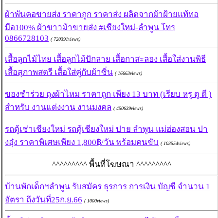
ผ้าพันคอขายส่ง ราคาถูก ราคาส่ง ผลิตจากผ้าฝ้ายแท้ทอ
มือ100% ผ้าขาวม้าขายส่ง #เชียงใหม่-ลำพูน โทร
0866728103
( 720391views)
เสื้อลูกไม้ไทย เสื้อลูกไม้ปักลาย เสื้อกาสะลอง เสื้อใส่งานพิธี
เสื้อสุภาพสตรี เสื้อใส่คู่กับผ้าซิ่น
( 16663views)
ของชำร่วย ถุงผ้าไหม ราคาถูก เพียง 13 บาท (เรียบ หรู ดู ดี )
สำหรับ งานแต่งงาน งานมงคล
( 450639views)
รถตู้เช่าเชียงใหม่ รถตู้เชียงใหม่ ปาย ลำพูน แม่ฮ่องสอน ปา
งอุ๋ง ราคาพิเศษเพียง 1,800฿/วัน พร้อมคนขับ
( 103554views)
^^^^^^^^^ พื้นที่โฆษณา ^^^^^^^^^
บ้านพักเด็กฯลำพูน รับสมัคร ธุรการ การเงิน บัญชี จำนวน 1
อัตรา ถึงวันที่25ก.ย.66
( 1000views)