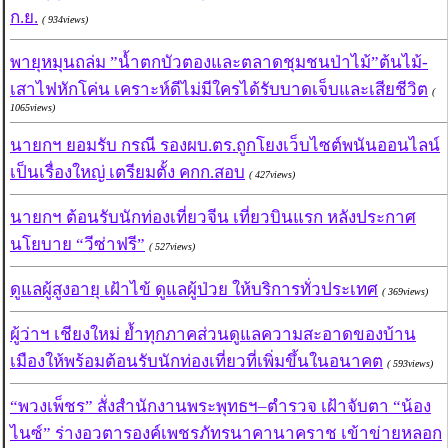
ก.ย.
( 934views)
พายุหมุนถล่ม ”น้ำตกบัวตองและตลาดชุมชนป่าไม้”ต้นไม้-
เสาไฟหักโค่น เคราะห์ดีไม่มีใครได้รับบาดเจ็บและเสียชีวิต
(
1065views)
นายกฯ ยอมรับ กรณี รองผบ.ตร.ถูกโยงเว็บไซต์พนันออนไลน์
เป็นเรื่องใหญ่ เตรียมตั้ง คกก.สอบ
( 427views)
นายกฯ ต้อนรับนักท่องเที่ยวจีน เที่ยวบินแรก หลังประกาศ
นโยบาย “วีซ่าฟรี”
( 527views)
ดูแลผู้สูงอายุ เฝ้าไข้ ดูแลผู้ป่วย ให้บริการทั่วประเทศ
( 369views)
ผู้ว่าฯ เชียงใหม่ ย้ำทุกภาคส่วนดูแลความสะอาดของบ้าน
เมืองให้พร้อมต้อนรับนักท่องเที่ยวที่เพิ่มขึ้นในอนาคต
( 593views)
“พวงเพ็ชร” สั่งสำนักงานพระพุทธฯ–ตำรวจ เฝ้าจับตา “น้อง
ไนซ์” ร่างอวตารองค์เพชรภัทรนาคานาคราช เข้าข่ายหลอก