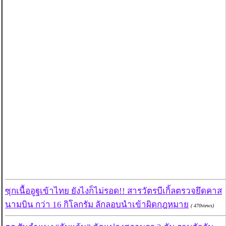
ซุกเนื้ออูฐเข้าไทย ยังไงก็ไม่รอด!! สารวัตรบีเกิ้ลตรวจยึดคาส
นามบิน กว่า 16 กิโลกรัม ลักลอบนำเข้าผิดกฎหมาย
( 470views)