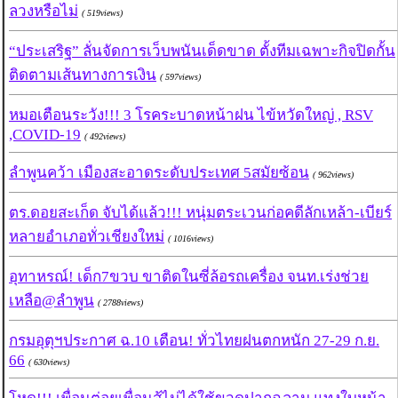
ลวงหรือไม่
( 519views)
“ประเสริฐ” ลั่นจัดการเว็บพนันเด็ดขาด ตั้งทีมเฉพาะกิจปิดกั้น
ติดตามเส้นทางการเงิน
( 597views)
หมอเตือนระวัง!!! 3 โรคระบาดหน้าฝน ไข้หวัดใหญ่ , RSV
,COVID-19
( 492views)
ลำพูนคว้า เมืองสะอาดระดับประเทศ 5สมัยซ้อน
( 962views)
ตร.ดอยสะเก็ด จับได้แล้ว!!! หนุ่มตระเวนก่อคดีลักเหล้า-เบียร์
หลายอำเภอทั่วเชียงใหม่
( 1016views)
อุทาหรณ์! เด็ก7ขวบ ขาติดในซี่ล้อรถเครื่อง จนท.เร่งช่วย
เหลือ@ลำพูน
( 2788views)
กรมอุตุฯประกาศ ฉ.10 เตือน! ทั่วไทยฝนตกหนัก 27-29 ก.ย.
66
( 630views)