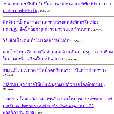
กรมอุทยานฯ มีมติปรับขึ้นค่าตอบแทนจนท.พิทักษ์ป่า 11,000
บาท แบบขั้นบันได
( 496views)
ฟิตจัด! “บิ๊กต่อ” ลุยงานแรก ทลายแหล่งพักยาในเมือง
นครปฐม ยึดบิ๊กล็อต มูลค่ารวมกว่า 300 ล้านบาท
( 508views)
วิธีเช็กเบื้องต้น ทำไมรถสตาร์ทไม่ติด?
( 300views)
พบเด็กลำพูน มีภาวะเริ่มอ้วนและอ้วนเกินมาตรฐาน มากที่สุด
ในภาคเหนือ ,เชียงใหม่เป็นอันดับ2
( 858views)
อช.แม่ปิง ประกาศ “ปิดน้ำตกก้อหลวง” เป็นการชั่วคราว
(
528views)
เปลี่ยนเมนูชงยากให้เป็นเมนูชงง่ายด้วย เครื่องตีฟองนม
(
278views)
“เทศกาลโคมแสนดวงลำพูน” แขวนโคมบูชาองค์พระธาตุหริ
ภุญชัย ณ วัดพระธาตุหริภุญชัย วันที่ 4 ตุลาคม - 27
พฤศจิกายน 2566
( 2109views)