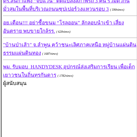
ตร.สันกำแพง “จับแว้น” ดัดแปลงสภาพรถ 3 คัน รวมตัวกัน
มั่วสุมในพื้นที่บริเวณถนนซุปเปอร์วงแหวนรอบ 3
( 590views)
อย.เตือน!!! อย่าซื้อขนม “โรลออน” ลักลอบนำเข้า เสี่ยง
อันตราย พบขายใกล้รร.
( 620views)
"บ้านป่าเส้า" จ.ลำพูน คว้าชนะเลิศภาคเหนือ หมู่บ้านแผ่นดิน
ธรรมแผ่นดินทอง
( 1687views)
พม. รับมอบ HANDYDESK อุปกรณ์ส่งเสริมการเรียน เพื่อเด็ก
เยาวชนในถิ่นทุรกันดาร
( 1782views)
ผู้สนับสนุน