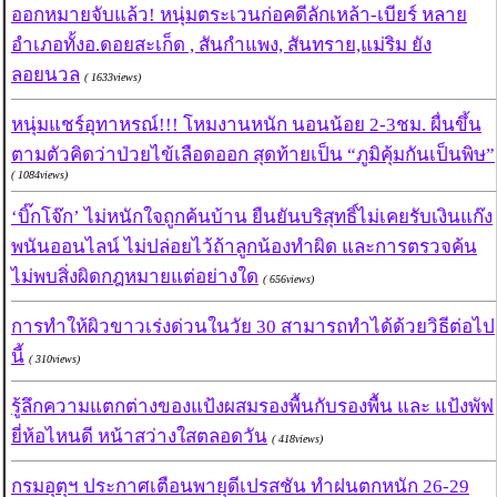
ออกหมายจับแล้ว! หนุ่มตระเวนก่อคดีลักเหล้า-เบียร์ หลาย
อำเภอทั้งอ.ดอยสะเก็ด , สันกำแพง, สันทราย,แม่ริม ยัง
ลอยนวล
( 1633views)
หนุ่มแชร์อุทาหรณ์!!! โหมงานหนัก นอนน้อย 2-3ชม. ผื่นขึ้น
ตามตัวคิดว่าป่วยไข้เลือดออก สุดท้ายเป็น “ภูมิคุ้มกันเป็นพิษ”
( 1084views)
‘บิ๊กโจ๊ก’ ไม่หนักใจถูกค้นบ้าน ยืนยันบริสุทธิ์ไม่เคยรับเงินแก๊ง
พนันออนไลน์ ไม่ปล่อยไว้ถ้าลูกน้องทำผิด และการตรวจค้น
ไม่พบสิ่งผิดกฎหมายแต่อย่างใด
( 656views)
การทำให้ผิวขาวเร่งด่วนในวัย 30 สามารถทำได้ด้วยวิธีต่อไป
นี้
( 310views)
รู้ลึกความแตกต่างของแป้งผสมรองพื้นกับรองพื้น และ แป้งพัฟ
ยี่ห้อไหนดี หน้าสว่างใสตลอดวัน
( 418views)
กรมอุตุฯ ประกาศเตือนพายุดีเปรสชัน ทำฝนตกหนัก 26-29