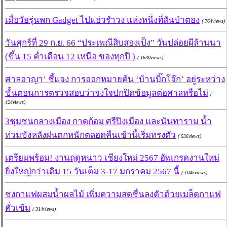
เมื่อวัยรุ่นพก Gadget ไปแอ่วรำวง แห่งหนึ่งที่สันป่าตอง
( 764views)
วันศุกร์ที่ 29 ก.ย. 66 “ประเพณีสิบสองเป็ง” วันปล่อยผีล้านนา
(ขึ้น 15 ค่ำเดือน 12 เหนือ ของทุกปี )
( 1630views)
ศาลอาญา’ ชี้แจง การออกหมายค้น ‘บ้านบิ๊กโจ๊ก’ อยู่ระหว่าง
ขั้นตอนการตรวจสอบว่าจงใจปกปิดข้อมูลต่อศาลหรือไม่
(
424views)
3ชุมชนกลางเมือง กาดก้อม ศรีปิงเมือง และนันทาราม น้ำ
ท่วมขังหลังฝนตกหนักตลอดคืนเช้านี้เริ่มทรงตัว
( 536views)
เตรียมพร้อม! งานฤดูหนาว เชียงใหม่ 2567 อัพเกรดงานใหม่
ยิ่งใหญ่กว่าเดิม 15 วันเต็ม 3-17 มกราคม 2567 นี้
( 1045views)
ชงกาแฟผสมน้ำผลไม้ เพิ่มความสดชื่นลงตัวด้วยเมล็ดกาแฟ
คั่วเข้ม
( 314views)