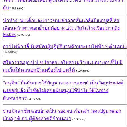
โหด!!! เพื่อนต่อยเพื่อนสู้ไม่ได้ใช้ขวดปากฉลาม แทงใบหน้า
ยับ
( 992views)
น่าห่วง! พบเด็กและเยาวชนเคยถูกกลั่นแกล้งรังแกบูลลี่ ล้อ
เลียนหน้าตา ตอกย้ำปมด้อย 44.2% เกิดในโรงเรียนมากถึง
86.9%
( 509views)
การไฟฟ้าฯลี้ รับสมัครผู้ปฏิบัติงานด้านระบบไฟฟ้า 3 ตำแหน่ง
( 1313views)
ศรีสุวรรณบุก ป.ป.ช.ร้องสอบจริยธรรมร้ายแรงนายกฯชี้ไม่มี
กม.ใดให้คนนอกขึ้นเครื่องไป UNได้
( 527views)
"อนุทิน" ยืนยันการใช้กัญชาทางการแพทย์ เป็นวัตถุประสงค์
แรกอยู่แล้ว ย้ำชัดไม่เคยสนับสนุนให้นำไปใช้ในทาง
สันทนาการ
( 401views)
รวบมิจฉาชีพ แอบอ้างเป็น รอง ผบ.เรือนจำ นครปฐม หลอก
เงินญาติ ตร. ผู้ต้องหาคดีกำนันนก
( 571views)