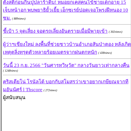
ตั้งสติก่อนกินปูปลาร้าดิบ! หมอยกเคสคนไข้ชายเด็กอายุ 15
เจ็บหน้าอก พบพยาธิยั้วเยี้ย เอ็กซเรย์ปอดเจอโพรงฝีหนอง 10
ซม.
( 889views)
ชี้เป้า 5 จุดเสี่ยง จอดรถเลี่ยงอันตรายเมื่อมีพายุเข้า
( 302views)
ผู้ว่าฯเชียงใหม่ ลงพื้นที่ช่วยชาวบ้านอำเภอสันป่าตอง หลังเกิด
เหตุตลิ่งทรุดตัวหลายร้อยเมตรจากฝนตกหนัก
( 438views)
วันนี้ 23 ก.ย. 2566 "วันศารทวิษุวัต" กลางวันยาวเท่ากลางคืน
( 1248views)
คริสเตียโน่ โรนัลโด้ บอกกับสโมสรว่าเขาอยากเกษียณจากที
มอันนัศร์ l Thscore
( 272views)
ผู้สนับสนุน