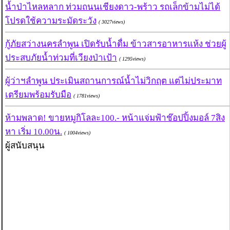
น้ำป่าไหลหลาก ท่วมถนนเชียงดาว-พร้าว รถเล็กข้ามไม่ได้
โปรดใช้ความระมัดระวัง
( 3027views)
กู้ภัยสว่างนครลำพูน เปิดรับน้ำดื่ม ข้าวสารอาหารแห้ง ช่วยผู้
ประสบภัยน้ำท่วมที่เวียงป่าเป้า
( 1295views)
ผู้ว่าฯลำพูน ประเมินสถานการณ์น้ำไม่วิกฤต แต่ไม่ประมาท
เตรียมพร้อมรับมือ
( 1781views)
ห้ามพลาด! ขายหมูกิโลละ100.- หน้าแจ่มฟ้าช๊อปปิ้งมอล์ 7สิง
หา เริ่ม 10.00น.
( 1004views)
ผู้สนับสนุน