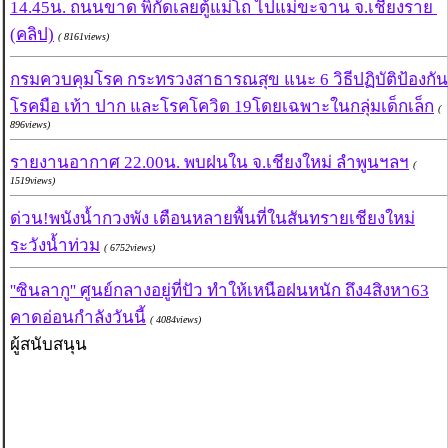
14.45น. ถนนขาด พิกัดเลยตู้แม่โถ ไปแม่ขะจาน จ.เชียงราย
(คลิป)
( 8161views)
กรมควบคุมโรค กระทรวงสาธารณสุข แนะ 6 วิธีปฏิบัติป้องกัน
โรคมือ เท้า ปาก และโรคโควิด 19โดยเฉพาะในกลุ่มเด็กเล็ก
(
896views)
รายงานอากาศ 22.00น. พบฝนใน จ.เชียงใหม่ ลำพูนฯลฯ
(
1519views)
ด่วน!พนังน้ำกวงพัง เตือนหลายพื้นที่ในสันทรายเชียงใหม่
ระวังน้ำท่วม
( 6752views)
''ซินลากู'' ศูนย์กลางอยู่ที่ปัว ทำให้เหนือฝนหนัก ถึง4สิงหา63
คาดอ่อนกำลังวันนี้
( 4084views)
ผู้สนับสนุน