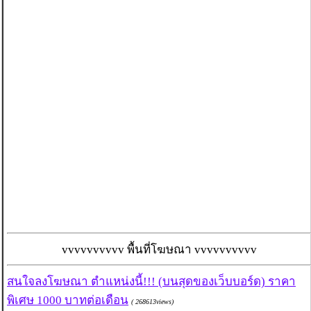
vvvvvvvvvv พื้นที่โฆษณา vvvvvvvvvv
สนใจลงโฆษณา ตำแหน่งนี้!!! (บนสุดของเว็บบอร์ด) ราคา
พิเศษ 1000 บาทต่อเดือน
( 268613views)