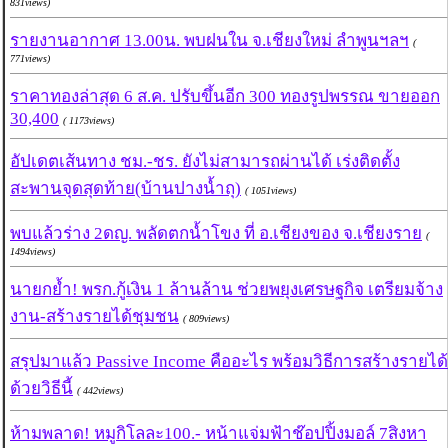
831views)
รายงานอากาศ 13.00น. พบฝนใน จ.เชียงใหม่ ลำพูนฯลฯ
(
771views)
ราคาทองล่าสุด 6 ส.ค. ปรับขึ้นอีก 300 ทองรูปพรรณ ขายออก
30,400
( 1173views)
อัปเดตเส้นทาง ชม.-ชร. ยังไม่สามารถผ่านได้ เร่งติดตั้ง
สะพานจุดสุดท้าย(บ้านปางน้ำถุ)
( 1051views)
พบแล้วร่าง 2ดญ. พลัดตกน้ำโขง ที่ อ.เชียงของ จ.เชียงราย
(
1494views)
นายกย้ำ! พรก.กู้เงิน 1 ล้านล้าน ช่วยพยุงเศรษฐกิจ เตรียมจ้าง
งาน-สร้างรายได้ชุมชน
( 809views)
สรุปมาแล้ว Passive Income คืออะไร พร้อมวิธีการสร้างรายได้
ด้วยวิธีนี้
( 442views)
ห้ามพลาด! หมูกิโลละ100.- หน้าแจ่มฟ้าช๊อปปิ้งมอล์ 7สิงหา