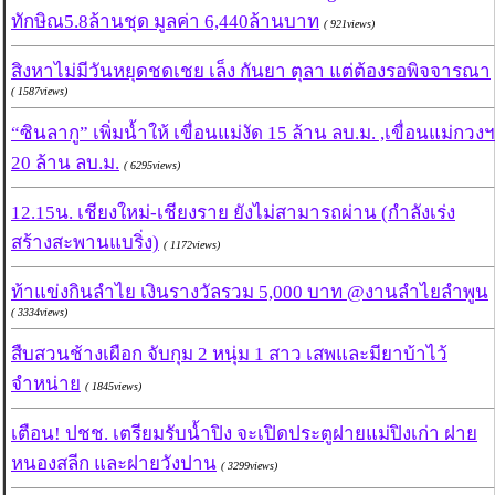
ทักษิณ5.8ล้านชุด มูลค่า 6,440ล้านบาท
( 921views)
สิงหาไม่มีวันหยุดชดเชย เล็ง กันยา ตุลา แต่ต้องรอพิจจารณา
( 1587views)
“ซินลากู” เพิ่มน้ำให้ เขื่อนแม่งัด 15 ล้าน ลบ.ม. ,เขื่อนแม่กวงฯ
20 ล้าน ลบ.ม.
( 6295views)
12.15น. เชียงใหม่-เชียงราย ยังไม่สามารถผ่าน (กำลังเร่ง
สร้างสะพานแบริ่ง)
( 1172views)
ท้าแข่งกินลำไย เงินรางวัลรวม 5,000 บาท @งานลำไยลำพูน
( 3334views)
สืบสวนช้างเผือก จับกุม 2 หนุ่ม 1 สาว เสพและมียาบ้าไว้
จำหน่าย
( 1845views)
เตือน! ปชช. เตรียมรับน้ำปิง จะเปิดประตูฝายแม่ปิงเก่า ฝาย
หนองสลีก และฝายวังปาน
( 3299views)