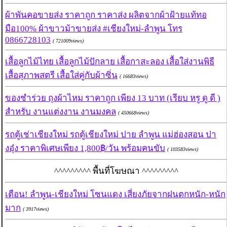
ผ้าพันคอขายส่ง ราคาถูก ราคาส่ง ผลิตจากผ้าฝ้ายแท้ทอ
มือ100% ผ้าขาวม้าขายส่ง #เชียงใหม่-ลำพูน โทร
0866728103
( 721009views)
เสื้อลูกไม้ไทย เสื้อลูกไม้ปักลาย เสื้อกาสะลอง เสื้อใส่งานพิธี
เสื้อสุภาพสตรี เสื้อใส่คู่กับผ้าซิ่น
( 16683views)
ของชำร่วย ถุงผ้าไหม ราคาถูก เพียง 13 บาท (เรียบ หรู ดู ดี )
สำหรับ งานแต่งงาน งานมงคล
( 450668views)
รถตู้เช่าเชียงใหม่ รถตู้เชียงใหม่ ปาย ลำพูน แม่ฮ่องสอน ปา
งอุ๋ง ราคาพิเศษเพียง 1,800฿/วัน พร้อมคนขับ
( 103583views)
^^^^^^^^^ พื้นที่โฆษณา ^^^^^^^^^
เตือน! ลำพูน-เชียงใหม่ โซนแดง เสี่ยงภัยจากฝนตกหนัก-หนัก
มาก
( 3917views)