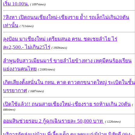
เริ่ม 10.00น.
( 1097views)
7สิงหา เปิดถนนเชียงใหม่-เชียงราย ย้ำ! รถเล็กไม่เกิน20ตัน
เท่านั้น
( 711views)
ลุงป้อม มาเชียงใหม่ เตรียมสนอ ครม. ชดเชยลำไย ไร่
ละ2,500.- ไม่เกิน25ไร่
( 1959views)
ลำพูนจับสาวเมียนมาร์ ขายลำไยข้างทาง เหตุมีคนร้องเรียน
แย่งงานคนไทย
( 21001views)
เกิดเสียงดัังสนั่นใน กทม. คาด ดาวตกขนาดใหญ่ ระเบิดในชั้น
บรรยากาศ
( 1687views)
เปิดใช้แล้ว!! ถนนสายเชียงใหม่-เชียงราย รถห้ามเกิน 20ตัน
(
446views)
ออมสินช่วยรอบ 2 กู้ฉุกเฉินรายละ 50,000 บาท
( 1226views)
บริการจัดส่งแม่บ้าน พี่เลี้ยงเด็ก ดูแลคนแก่/ผู้ป่วย นิสัยดี 094-