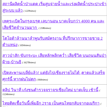
สถานีผลิตน้ำป่าแดด เริ่มสูบจ่ายน้ำและเร่งผลิตน้ำประปาเข้า
สู่ระบบ แล้ว
( 1229views)
เหตุระเบิดในกรุงเบรุต เลบานอน บาดเจ็บกว่า 4000 คน และ
เสียชีวิตจำนวนมาก
( 2186views)
โตโยต้าล้านนาลําพูนรับสมัครงาน ที่ปรึกษาการขายชาย 2
ตำแหน่ง
( 1034views)
สาวป่าสัก ขับกระบะ เสียหลักพลิกคว่ำ เสียชีวิต บนถนนสันป่า
ฝ้าย-บ้านธิ
( 16278views)
เปิดสะพานเบลีย์แล้ว! แต่ยังไปเชียงรายไม่ได้ ,คาดแล้วเสร็จ
ศุกร์นี้ หากฝนไม่ตก
( 844views)
คลิป วินาที เก๋งชนตำรวจจราจรเชียงใหม่ บาดเจ็บ เช้านี้
(
11246views)
ไทยติดเชื้อวันนี้เพิ่มอีก 2ราย เป็นคนไทยกลับจากอเมริกา
(