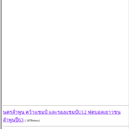
นครลำพูน คว้าแชมป์ และรองแชมป์U12 ฟุตบอลเยาวชน
ลำพูนปี63
( 1878views)