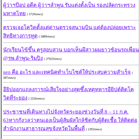
ผู้ว่าฯป๊อป อดีต ผู้ว่าฯลำพูน รับแต่งตั้งเป็น รองปลัดกระทรวง
มหาดไทย
( 5720views)
ตรวจเจอโควิดตั้งแต่ด่านตรวจสนามบิน แต่ต้องปล่อยเพราะ
สิทธิทางการทูต
( 5889views)
นักเรียนไข้ขึ้น ครูสอบสวน บอกเห็นผีสาวผมยาวซ้อนรถเพื่อน
@รพ.ลำพูน-ริมปิง
( 37923views)
seo คือ อะไร และเทคนิคทำเว็บไซต์ให้ประสบความสำเร็จ
(
387views)
อียิปออกแถลงการณ์เสียใจอย่างสุดซึ้งเหตุทหารอียิปต์ติดโค
วิดที่ระยอง
( 2326views)
ประชาชนที่เดินทางไปจังหวัดระยองช่วงวันที่ 8 – 11 ก.ค.
63หากกังวลว่าตนเองเป็นผู้สัมผัสใกล้ชิดกับผู้ติดเชื้อ ให้ติดต่อ
สำนักงานสาธารณสุขจังหวัดในพื้นที่
( 1392views)