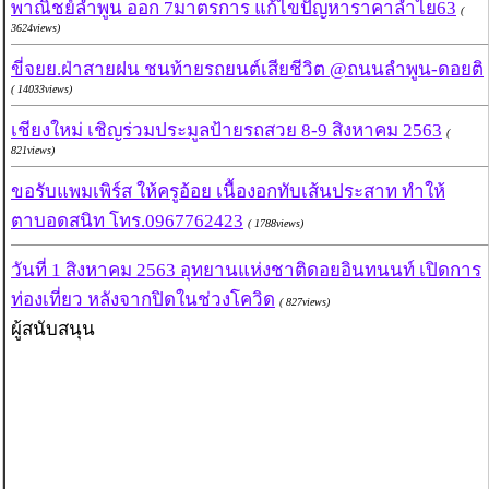
พาณิชย์ลำพูน ออก 7มาตรการ แก้ไขปัญหาราคาลำไย63
(
3624views)
ขี่จยย.ฝ่าสายฝน ชนท้ายรถยนต์เสียชีวิต @ถนนลำพูน-ดอยติ
( 14033views)
เชียงใหม่ เชิญร่วมประมูลป้ายรถสวย 8-9 สิงหาคม 2563
(
821views)
ขอรับแพมเพิร์ส ให้ครูอ้อย เนื้องอกทับเส้นประสาท ทำให้
ตาบอดสนิท โทร.0967762423
( 1788views)
วันที่ 1 สิงหาคม 2563 อุทยานแห่งชาติดอยอินทนนท์ เปิดการ
ท่องเที่ยว หลังจากปิดในช่วงโควิด
( 827views)
ผู้สนับสนุน