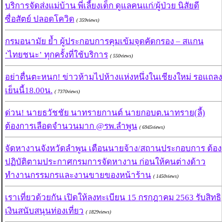
บริการจัดส่งแม่บ้าน พี่เลี้ยงเด็ก ดูแลคนแก่/ผู้ป่วย นิสัยดี
ซื่อสัตย์ ปลอดโควิด
( 359views)
กรมอนามัย ย้ำ ผู้ประกอบการคุมเข้มจุดคัดกรอง – สแกน
‘ไทยชนะ’ ทุกครั้งที่ใช้บริการ
( 550views)
อย่าตื่นตะหนก! ข่าวห้ามไปห้างแห่งหนึ่งในเชียงใหม่ รอแถลง
เย็นนี้18.00น.
( 7370views)
ด่วน! นายธวัชชัย นาทรายกานต์ นายกอบต.นาทราย(ลี้)
ต้องการเลือดจำนวนมาก @รพ.ลำพูน
( 6945views)
จัดหางานจังหวัดลำพูน เตือนนายจ้าง/สถานประกอบการ ต้อง
ปฏิบัติตามประกาศกรมการจัดหางาน ก่อนให้คนต่างด้าว
ทำงานกรรมกรและงานขายของหน้าร้าน
( 1450views)
เราเที่ยวด้วยกัน เปิดให้ลงทะเบียน 15 กรกฎาคม 2563 รับสิทธิ
เงินสนับสนุนท่องเที่ยว
( 1829views)