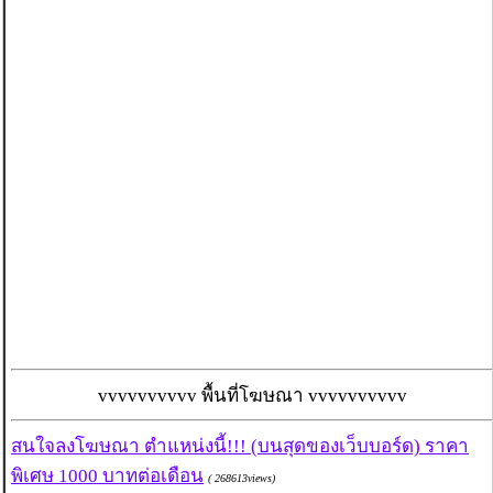
vvvvvvvvvv พื้นที่โฆษณา vvvvvvvvvv
สนใจลงโฆษณา ตำแหน่งนี้!!! (บนสุดของเว็บบอร์ด) ราคา
พิเศษ 1000 บาทต่อเดือน
( 268613views)