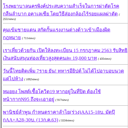
โรงพยาบาลนครพิงค์ประสบความสำเร็จในการผ่าตัดโรค
กลืนลำบาก อคาเลเซีย โดยวิธีส่องกล้องไร้รอยแผลผ่าตัด
(
2551views)
คุมเข้มชายแดน สกัดกั้นแรงงานต่างด้าวเข้าเมืองผิด
กฎหมาย
( 711views)
เราเที่ยวด้วยกัน เปิดให้ลงทะเบียน 15 กรกฎาคม 2563 รับสิทธิ
เงินสนับสนุนท่องเที่ยวสูงสุดคนละ 19,000 บาท
( 435views)
วันนี้ไทยติดเพิ่ม 7ราย ยัน! ทหารอียิปต์ ไม่ได้ไปอาบอบนวด
แต่ไปห้าง
( 1092views)
หมอยง โพสต์เชื้อโควิด19 หากอยู่ในที่ปิด ต้องใช้
หน้ากากN95 ถึงจะเอาอยู่
( 917views)
พานิชย์ลำพูน กำหนดราคาลำไย(ร่วง)AA15-18บ. มัดปุ๊
กAA+A28-30บ. (13ก.ค.63)
( 5534views)