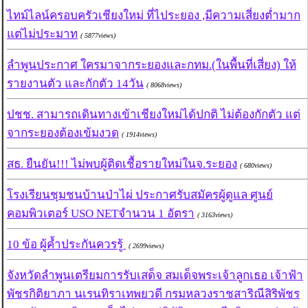
ไทม์ไลน์ครอบครัวเชียงใหม่ ที่ไประยอง ,มีความเสี่ยงต่ำมาก
แต่ไม่ประมาท
( 5877views)
ลำพูนประกาศ ใครมาจากระยองและกทม.(ในพื้นที่เสี่ยง) ให้
รายงานตัว และกักตัว 14วัน
( 8068views)
ปชช. สามารถเดินทางเข้าเชียงใหม่ได้ปกติ ไม่ต้องกักตัว แต่
จากระยองต้องเข้มงวด
( 1914views)
สธ. ยืนยัน!!! ไม่พบผู้ติดเชื้อรายใหม่ในจ.ระยอง
( 680views)
โรงเรียนชุมชนบ้านป่าไผ่ ประกาศรับสมัครผู้ดูแล ศูนย์
คอมพิวเตอร์ USO NETจำนวน 1 อัตรา
( 3163views)
10 ข้อ ผู้ค้ำประกันควรรู้
( 2699views)
จังหวัดลำพูนเตรียมการรับเสด็จ สมเด็จพระเจ้าลูกเธอ เจ้าฟ้า
พัชรกิติยาภา นเรนทิราเทพยวดี กรมหลวงราชสาริณีสิริพัชร