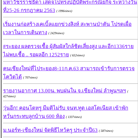
มหาวัชรราชธิดา เสด็จไปทรงปฏิบัติพระกรณียกิจ ระหว่างวัน
ที่25-26 กรกฎาคม 2563
( 1996views)
เริ่มงานก่อสร้างเคเบิ้ลแยกข่วงสิงห์ สะพานป่าตัน โปรดเผื่อ
เวลาในการเดินทาง
( 2429views)
#ระยอง ผลตรวจเชื้อ ผู้สัมผัสใกล้ชิดเสี่ยงสูง และอีก1336ราย
ไม่พบเชื้อ .. รอผลอีก 1252ราย
( 652views)
คนเชียงใหม่ที่ไประยอง8-11ก.ค.63 สามารถเข้ารับการตรวจ
โควิดได้
( 707views)
รายงานอากาศ 13.00น. พบฝนใน จ.เชียงใหม่ ลำพูนฯลฯ
(
427views)
วุ่นอีก! คอนโดหรู มีมติไม่รับ จนท.ทูต เอสโตเนียส เข้าพัก
หวั่นกระทบลูกบ้าน 600 ห้อง
( 1337views)
ม.นอร์ท-เชียงใหม่ จัดพิธีไหว้ครู ประจำปี63
( 587views)