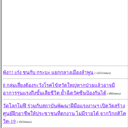
พัง!!! เก๋ง ชนกับ กระบะ แยกกลางเมืองลำพูน
( 12511views)
8 กลุ่มเสี่ยงต้องระวังโรคไข้หวัดใหญ่หากป่วยแล้วอาจมี
อาการรุนแรงถึงขั้นเสียชีวิต ย้ำฉีดวัคซีนป้องกันได้
( 893views)
วัดโลกโมฬี ร่วมกับสถาบันพัฒนาฝีมือแรงงานฯ เปิดวัดสร้าง
ศูนย์ฝึกอาชีพให้ประชาชนที่ตกงาน ไม่มีรายได้ จากวิกฤติโค
วิด-19
( 1013views)