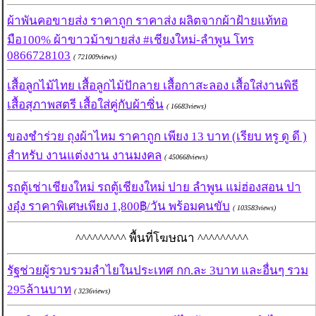
ผ้าพันคอขายส่ง ราคาถูก ราคาส่ง ผลิตจากผ้าฝ้ายแท้ทอ
มือ100% ผ้าขาวม้าขายส่ง #เชียงใหม่-ลำพูน โทร
0866728103
( 721009views)
เสื้อลูกไม้ไทย เสื้อลูกไม้ปักลาย เสื้อกาสะลอง เสื้อใส่งานพิธี
เสื้อสุภาพสตรี เสื้อใส่คู่กับผ้าซิ่น
( 16683views)
ของชำร่วย ถุงผ้าไหม ราคาถูก เพียง 13 บาท (เรียบ หรู ดู ดี )
สำหรับ งานแต่งงาน งานมงคล
( 450668views)
รถตู้เช่าเชียงใหม่ รถตู้เชียงใหม่ ปาย ลำพูน แม่ฮ่องสอน ปา
งอุ๋ง ราคาพิเศษเพียง 1,800฿/วัน พร้อมคนขับ
( 103583views)
^^^^^^^^^ พื้นที่โฆษณา ^^^^^^^^^
รัฐช่วยผู้รวบรวมลำไยในประเทศ กก.ละ 3บาท และอื่นๆ รวม
295ล้านบาท
( 3236views)