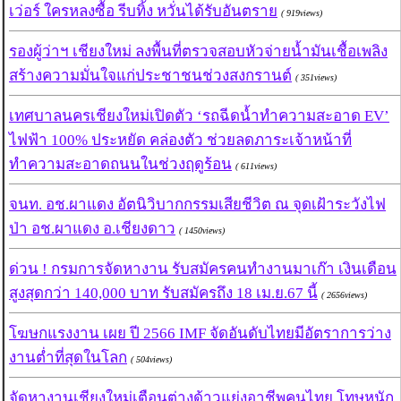
เว่อร์ ใครหลงซื้อ รีบทิ้ง หวั่นได้รับอันตราย
( 919views)
รองผู้ว่าฯ เชียงใหม่ ลงพื้นที่ตรวจสอบหัวจ่ายน้ำมันเชื้อเพลิง
สร้างความมั่นใจแก่ประชาชนช่วงสงกรานต์
( 351views)
เทศบาลนครเชียงใหม่เปิดตัว ‘รถฉีดน้ำทำความสะอาด EV’
ไฟฟ้า 100% ประหยัด คล่องตัว ช่วยลดภาระเจ้าหน้าที่
ทำความสะอาดถนนในช่วงฤดูร้อน
( 611views)
จนท. อช.ผาแดง อัตนิวิบากกรรมเสียชีวิต ณ จุดเฝ้าระวังไฟ
ป่า อช.ผาแดง อ.เชียงดาว
( 1450views)
ด่วน ! กรมการจัดหางาน รับสมัครคนทำงานมาเก๊า เงินเดือน
สูงสุดกว่า 140,000 บาท รับสมัครถึง 18 เม.ย.67 นี้
( 2656views)
โฆษกแรงงาน เผย ปี 2566 IMF จัดอันดับไทยมีอัตราการว่าง
งานต่ำที่สุดในโลก
( 504views)
จัดหางานเชียงใหม่เตือนต่างด้าวแย่งอาชีพคนไทย โทษหนัก