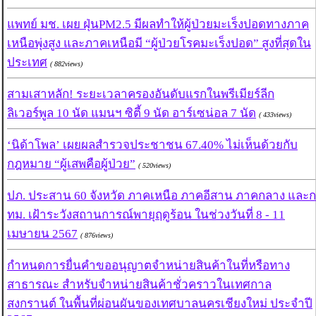
แพทย์ มช. เผย ฝุ่นPM2.5 มีผลทำให้ผู้ป่วยมะเร็งปอดทางภาค
เหนือพุ่งสูง และภาคเหนือมี “ผู้ป่วยโรคมะเร็งปอด” สูงที่สุดใน
ประเทศ
( 882views)
สามเสาหลัก! ระยะเวลาครองอันดับแรกในพรีเมียร์ลีก
ลิเวอร์พูล 10 นัด แมนฯ ซิตี้ 9 นัด อาร์เซน่อล 7 นัด
( 433views)
‘นิด้าโพล’ เผยผลสำรวจประชาชน 67.40% ไม่เห็นด้วยกับ
กฎหมาย “ผู้เสพคือผู้ป่วย”
( 520views)
ปภ. ประสาน 60 จังหวัด ภาคเหนือ ภาคอีสาน ภาคกลาง และก
ทม. เฝ้าระวังสถานการณ์พายุฤดูร้อน ในช่วงวันที่ 8 - 11
เมษายน 2567
( 876views)
กำหนดการยื่นคำขออนุญาตจำหน่ายสินค้าในที่หรือทาง
สาธารณะ สำหรับจำหน่ายสินค้าชั่วคราวในเทศกาล
สงกรานต์ ในพื้นที่ผ่อนผันของเทศบาลนครเชียงใหม่ ประจำปี