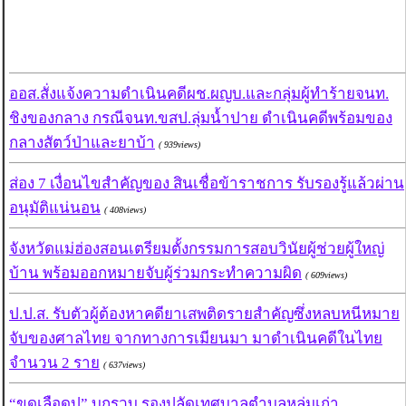
ออส.สั่งแจ้งความดำเนินคดีผช.ผญบ.และกลุ่มผู้ทำร้ายจนท.
ชิงของกลาง กรณีจนท.ขสป.ลุ่มน้ำปาย ดำเนินคดีพร้อมของ
กลางสัตว์ป่าและยาบ้า
( 939views)
ส่อง 7 เงื่อนไขสำคัญของ สินเชื่อข้าราชการ รับรองรู้แล้วผ่าน
อนุมัติแน่นอน
( 408views)
จังหวัดแม่ฮ่องสอนเตรียมตั้งกรรมการสอบวินัยผู้ช่วยผู้ใหญ่
บ้าน พร้อมออกหมายจับผู้ร่วมกระทำความผิด
( 609views)
ป.ป.ส. รับตัวผู้ต้องหาคดียาเสพติดรายสำคัญซึ่งหลบหนีหมาย
จับของศาลไทย จากทางการเมียนมา มาดำเนินคดีในไทย
จำนวน 2 ราย
( 637views)
“ขูดเลือดปู” บุกรวบ รองปลัดเทศบาลตำบลหล่มเก่า