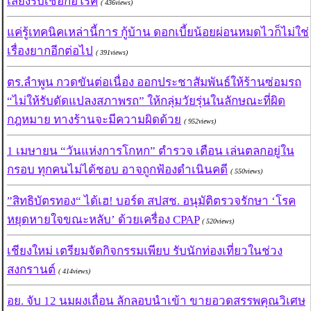
เสี่ยงรับเชื้อก่อโรค
( 436views)
แค่รู้เทคนิคเหล่านี้การ กู้บ้าน ดอกเบี้ยน้อยผ่อนหมดไวก็ไม่ใช่
เรื่องยากอีกต่อไป
( 391views)
ตร.ลำพูน กวดขันต่อเนื่อง ออกประชาสัมพันธ์ให้ร้านซ่อมรถ
“ไม่ให้รับดัดแปลงสภาพรถ” ให้กลุ่มวัยรุ่นในลักษณะที่ผิด
กฎหมาย ทางร้านจะมีความผิดด้วย
( 952views)
1 เมษายน “วันแห่งการโกหก” ตำรวจ เตือน เล่นตลกอยู่ใน
กรอบ ทุกคนไม่ได้ชอบ อาจถูกฟ้องดำเนินคดี
( 550views)
”สิทธิบัตรทอง“ ได้เฮ! บอร์ด สปสช. อนุมัติตรวจรักษา ‘โรค
หยุดหายใจขณะหลับ’ ด้วยเครื่อง CPAP
( 520views)
เชียงใหม่ เตรียมจัดกิจกรรมเพียบ รับนักท่องเที่ยวในช่วง
สงกรานต์
( 414views)
อย. จับ 12 นมผงเถื่อน ลักลอบนำเข้า ขายอวดสรรพคุณวิเศษ