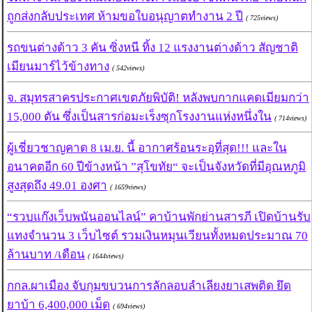
ถูกส่งกลับประเทศ ห้ามขอใบอนุญาตทำงาน 2 ปี
( 725views)
รถขนต่างด้าว 3 คัน ซิ่งหนี ทิ้ง 12 แรงงานต่างด้าว สัญชาติ
เมียนมาร์ไว้ข้างทาง
( 542views)
จ. สมุทรสาครประกาศเขตภัยพิบัติ! หลังพบกากแคดเมียมกว่า
15,000 ตัน ซึ่งเป็นสารก่อมะเร็งซุกโรงงานแห่งหนึ่งใน
( 714views)
ผู้เชี่ยวชาญคาด 8 เม.ย. นี้ อากาศร้อนระอุที่สุด!!! และใน
อนาคตอีก 60 ปีข้างหน้า ”สุโขทัย“ จะเป็นจังหวัดที่มีอุณหภูมิ
สูงสุดถึง 49.01 องศา
( 1659views)
“รวบแก๊งเว็บพนันออนไลน์” คาบ้านพักย่านสารภี เปิดบ้านรับ
แทงจำนวน 3 เว็บไซต์ รวมเงินหมุนเวียนทั้งหมดประมาณ 70
ล้านบาท /เดือน
( 1644views)
กกล.ผาเมือง จับกุมขบวนการลักลอบลำเลียงยาเสพติด ยึด
ยาบ้า 6,400,000 เม็ด
( 694views)