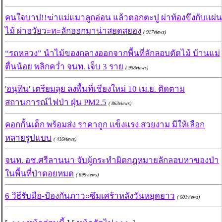
คนใจบาป!!ฆ่าแม่แมวลูกอ่อน แล้วตอกตะปู ผ่าท้องขึงกับแผ่น
ไม้ ผ่าอวัยวะทะลักออกมาน่าสยดสยอง
( 917views)
“รถหลวง” นำไม้ของกลางออกจากพื้นที่ลักลอบตัดไม้ บ้านแม่
ตื่นน้อย พลิกคว่ำ จนท. เจ็บ 3 ราย
( 958views)
'อนุทิน' เตรียมลุย ลงพื้นที่เชียงใหม่ 10 เม.ย. ติดตาม
สถานการณ์ไฟป่า ฝุ่น PM2.5
( 863views)
คอกกั้นเด็ก พร้อมส่ง ราคาถูก แข็งแรง สวยงาม มีให้เลือก
หลายรูปแบบ
( 416views)
จนท. อช.ศรีลานนา จับผู้กระทำผิดกฎหมายลักลอบหาของป่า
ในพื้นที่ป่าดอยหมด
( 699views)
6 วิธีรับมือ-ป้องกันภาวะซึมเศร้าหลังวันหยุดยาว
( 601views)