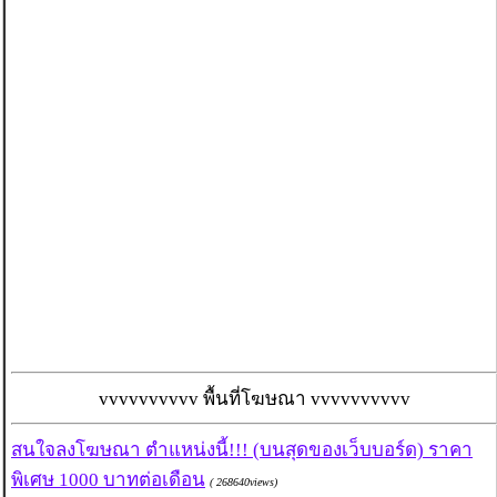
vvvvvvvvvv พื้นที่โฆษณา vvvvvvvvvv
สนใจลงโฆษณา ตำแหน่งนี้!!! (บนสุดของเว็บบอร์ด) ราคา
พิเศษ 1000 บาทต่อเดือน
( 268640views)