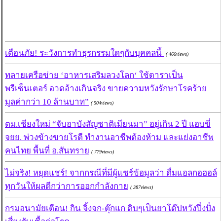
เตือนภัย! ระวังการทำธุรกรรมใดๆกับบุคคลนี้
( 466views)
ทลายเครือข่าย ‘อาหารเสริมลวงโลก‘ ใช้ดาราเป็น
พรีเซ็นเตอร์ อวดอ้างเกินจริง ขายความหวังรักษาโรคร้าย
มูลค่ากว่า 10 ล้านบาท”
( 504views)
ตม.เชียงใหม่ “จับอาบังสัญชาติเมียนมา” อยู่เกิน 2 ปี แอบขี่
จยย. พ่วงข้างขายโรตี ทำงานอาชีพต้องห้าม และแย่งอาชีพ
คนไทย พื้นที่ อ.สันทราย
( 779views)
ไม่จริง! หยุดแชร์! จากกรณีที่มีผู้แชร์ข้อมูลว่า ดื่มแอลกอฮอล์
ทุกวันให้ผลดีกว่าการออกกำลังกาย
( 387views)
กรมอนามัยเตือน! กิน จิ้งจก-ตุ๊กแก ดิบๆเป็นยาโด๊ปหวังปึ๋งปั๋ง