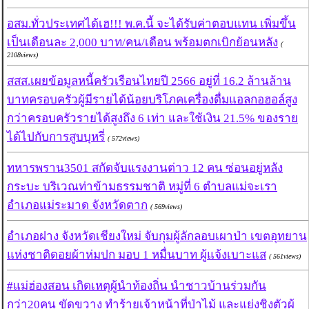
อสม.ทั่วประเทศได้เฮ!!! พ.ค.นี้ จะได้รับค่าตอบแทน เพิ่มขึ้น
เป็นเดือนละ 2,000 บาท/คน/เดือน พร้อมตกเบิกย้อนหลัง
(
2108views)
สสส.เผยข้อมูลหนี้ครัวเรือนไทยปี 2566 อยู่ที่ 16.2 ล้านล้าน
บาทครอบครัวผู้มีรายได้น้อยบริโภคเครื่องดื่มแอลกอฮอล์สูง
กว่าครอบครัวรายได้สูงถึง 6 เท่า และใช้เงิน 21.5% ของราย
ได้ไปกับการสูบบุหรี่
( 572views)
ทหารพราน3501 สกัดจับแรงงานต่าว 12 คน ซ่อนอยู่หลัง
กระบะ บริเวณท่าข้ามธรรมชาติ หมู่ที่ 6 ตำบลแม่จะเรา
อำเภอแม่ระมาด จังหวัดตาก
( 569views)
อำเภอฝาง จังหวัดเชียงใหม่ จับกุมผู้ลักลอบเผาป่า เขตอุทยาน
แห่งชาติดอยผ้าห่มปก มอบ 1 หมื่นบาท ผู้แจ้งเบาะแส
( 561views)
#แม่ฮ่องสอน เกิดเหตุผู้นำท้องถิ่น นำชาวบ้านร่วมกัน
กว่า20คน ขัดขวาง ทำร้ายเจ้าหน้าที่ป่าไม้ และแย่งชิงตัวผู้