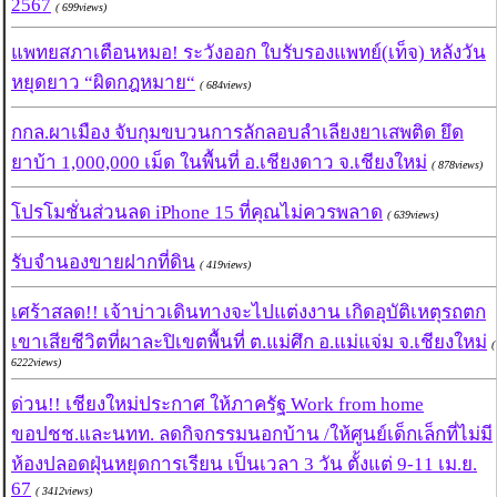
2567
( 699views)
แพทยสภาเตือนหมอ! ระวังออก ใบรับรองแพทย์(เท็จ) หลังวัน
หยุดยาว “ผิดกฎหมาย“
( 684views)
กกล.ผาเมือง จับกุมขบวนการลักลอบลำเลียงยาเสพติด ยึด
ยาบ้า 1,000,000 เม็ด ในพื้นที่ อ.เชียงดาว จ.เชียงใหม่
( 878views)
โปรโมชั่นส่วนลด iPhone 15 ที่คุณไม่ควรพลาด
( 639views)
รับจำนองขายฝากที่ดิน
( 419views)
เศร้าสลด!! เจ้าบ่าวเดินทางจะไปแต่งงาน เกิดอุบัติเหตุรถตก
เขาเสียชีวิตที่ผาละปิเขตพื้นที่ ต.แม่ศึก อ.แม่แจ่ม จ.เชียงใหม่
(
6222views)
ด่วน!! เชียงใหม่ประกาศ ให้ภาครัฐ Work from home
ขอปชช.และนทท. ลดกิจกรรมนอกบ้าน /ให้ศูนย์เด็กเล็กที่ไม่มี
ห้องปลอดฝุ่นหยุดการเรียน เป็นเวลา 3 วัน ตั้งแต่ 9-11 เม.ย.
67
( 3412views)