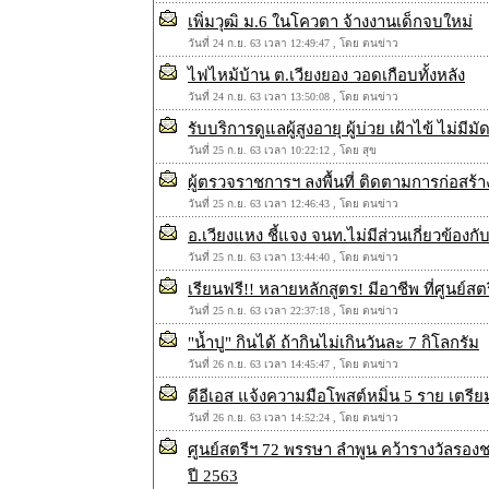
เพิ่มวุฒิ ม.6 ในโควตา จ้างงานเด็กจบใหม่
วันที่ 24 ก.ย. 63 เวลา 12:49:47 , โดย ตนข่าว
ไฟไหม้บ้าน ต.เวียงยอง วอดเกือบทั้งหลัง
วันที่ 24 ก.ย. 63 เวลา 13:50:08 , โดย ตนข่าว
รับบริการดูแลผู้สูงอายุ ผู้บ่วย เฝ้าไข้ ไม่ม
วันที่ 25 ก.ย. 63 เวลา 10:22:12 , โดย สุข
ผู้ตรวจราชการฯ ลงพื้นที่ ติดตามการก่อสร
วันที่ 25 ก.ย. 63 เวลา 12:46:43 , โดย ตนข่าว
อ.เวียงแหง ชี้แจง จนท.ไม่มีส่วนเกี่ยวข้องกับ
วันที่ 25 ก.ย. 63 เวลา 13:44:40 , โดย ตนข่าว
เรียนฟรี!! หลายหลักสูตร! มีอาชีพ ที่ศูนย์ส
วันที่ 25 ก.ย. 63 เวลา 22:37:18 , โดย ตนข่าว
"น้ำปู" กินได้ ถ้ากินไม่เกินวันละ 7 กิโลกรัม
วันที่ 26 ก.ย. 63 เวลา 14:45:47 , โดย ตนข่าว
ดีอีเอส แจ้งความมือโพสต์หมิ่น 5 ราย เตรี
วันที่ 26 ก.ย. 63 เวลา 14:52:24 , โดย ตนข่าว
ศูนย์สตรีฯ 72 พรรษา ลำพูน คว้ารางวัลรอ
ปี 2563