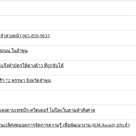
ีมัดจำล่วงหน้า 065-859-9633
้างถนน ในลำพูน
แก๊งทำบัตรให้ต่างด้าว ที่ถูกจับได้
ตรีฯ 72 พรรษา จังหวัดลำพูน
ยมลงดาบเฟซบุ๊ก-ทวิตเตอร์ ไม่ปิดเว็บตามคำสั่งศาล
งชนะเลิศสุดยอดการจัดการความรู้ เพื่อพัฒนางาน (KM Award) ประจำ