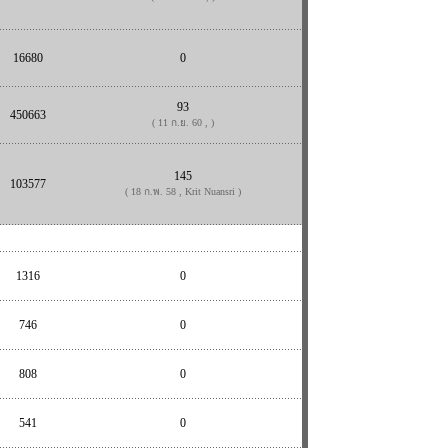
16680
0
93
450663
( 11 ก.ย. 60 , )
145
103577
( 18 ก.พ. 58 , Krit Nuansri )
1316
0
746
0
808
0
541
0