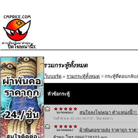
ปิดโฆษณานี้X
รวมกระทู้ทั้งหมด
เว็บบอร์ด
»
รวมกระทู้ทั้งหมด
> กระทู้ที่ตอบกลับล
หัวข้อกระทู้
สนใจลงโฆษณา ตำแหน่งนี้!!! 
วันที่ 08 ธ.ค. 65 เวลา 10:17:27 , โดย ตนข่าว
ผ้าพันคอขายส่ง ราคาถูก ราคา
ลำพูน โทร 0866728103