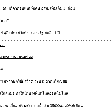
ม.อนุมัติค่าตอบแทนพิเศษ อสม. เพิ่มเติม 3 เดือน
พันวา”
้ถือบัตรสวัสดิการแห่งรัฐ ต่ออีก 1 ปี
ันวา
อกจากรถ บนถนนมหิดล
ือ
 มหากษัตริย์ผู้สร้างพระบรมธาตุหริภุญชัย
นใกล้หมอ ทำให้น้ำบางพื้นที่ไหลอ่อน/ไม่ไหล
มยอดเยี่ยม สร้างสระว่ายน้ำเริ่ม 35000ผ่อน0%6เดือน