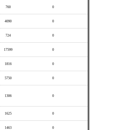
760
0
4090
0
724
0
17599
0
1816
0
5750
0
1306
0
1625
0
1463
0