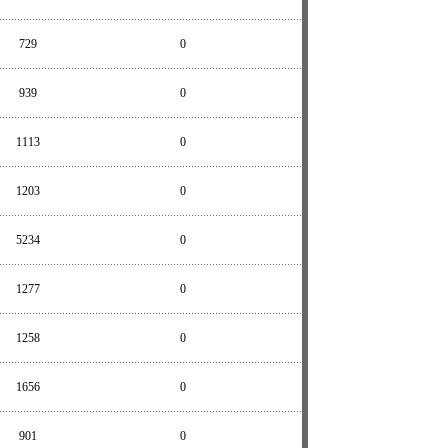
729
0
939
0
1113
0
1203
0
5234
0
1277
0
1258
0
1656
0
901
0