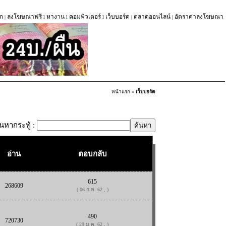
ก
ลงโฆษณาฟรี
หางาน
คอมพิวเตอร์
เว็บบอร์ด
ตลาดออนไลน์
อัตราค่าลงโฆษณา
|
l
l
l
|
|
หน้าแรก
»
เว็บบอร์ด
้นหากระทู้ :
อ่าน
ตอบกลับ
615
268609
( 06 ก.พ. 62 , )
490
720730
( 29 ม.ค. 62 , )